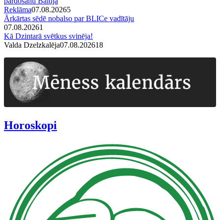
pārdošanu Baltijā
Reklāma
07.08.2026
5
Ārkārtas sēdē nobalso par BLICe vadītāju
07.08.2026
1
Kā Dzintarā svētkus svinēja!
Valda Dzelzkalēja
07.08.2026
1
8
Horoskopi