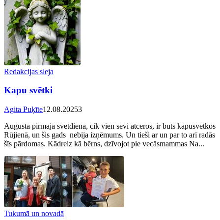
Redakcijas sleja
Kapu svētki
Agita Puķīte
12.08.2025
3
Augusta pirmajā svētdienā, cik vien sevi atceros, ir būts kapusvētkos
Rūjienā, un šis gads nebija izņēmums. Un tieši ar un par to arī radās
šīs pārdomas. Kādreiz kā bērns, dzīvojot pie vecāsmammas Na...
Tukumā un novadā