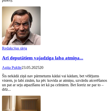
puses).
Redakcijas sleja
Arī deputātiem vajadzīga laba atmiņa...
Agita Puķīte
23.05.2025
20
Šis nekādā ziņā nav pārmetums kādai vai kādam, bet vēlējums
visiem, jo labi zinām, ka pēc kovida ar atmiņu, uzvārdu atcerēšanos
un pat ar seju atpazīšanu iet kā pa celmiem. Bet šoreiz ne par to –
drīz...