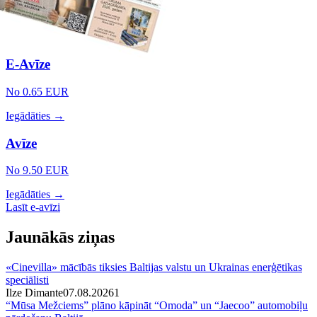
E-Avīze
No 0.65 EUR
Iegādāties →
Avīze
No 9.50 EUR
Iegādāties →
Lasīt e-avīzi
Jaunākās ziņas
«Cinevilla» mācībās tiksies Baltijas valstu un Ukrainas enerģētikas
speciālisti
Ilze Dimante
07.08.2026
1
“Mūsa Mežciems” plāno kāpināt “Omoda” un “Jaecoo” automobiļu