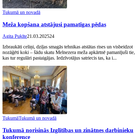
Tukumā un novadā
Meža kopšana atstājusi pamatīgas pēdas
Agita Puķīte
21.03.2025
2
4
Izbraukāti celiņi, dziļas smagās tehnikas atstātas rises un visbeidzot
nozāģēti koki – šādu skatu Melnezera meža apkārtnē pamanījuši tie,
kas tur regulāri pastaigājas. Iedzīvotājus satriecis tas, ka i...
Tukumā
Tukumā un novadā
Tukumā norisinās Izglītības un zinātnes darbinieku
konference