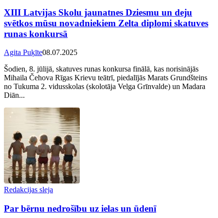
XIII Latvijas Skolu jaunatnes Dziesmu un deju
svētkos mūsu novadniekiem Zelta diplomi skatuves
runas konkursā
Agita Puķīte
08.07.2025
Šodien, 8. jūlijā, skatuves runas konkursa finālā, kas norisinājās
Mihaila Čehova Rīgas Krievu teātrī, piedalījās Marats Grundšteins
no Tukuma 2. vidusskolas (skolotāja Velga Grīnvalde) un Madara
Diān...
Redakcijas sleja
Par bērnu nedrošību uz ielas un ūdenī