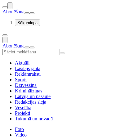
Abonēšana
Sākumlapa
Abonēšana
Aktuāli
Lasītājs jautā
Reklāmraksti
Sports
Dzīvesziņa
Kriminālziņas
Latvija un pasaulē
Redakcijas sleja
Veselība
Projekti
Tukumā un novadā
Foto
Video