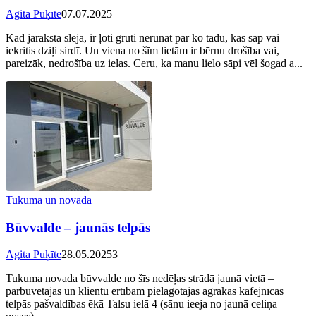
Agita Puķīte
07.07.2025
Kad jāraksta sleja, ir ļoti grūti nerunāt par ko tādu, kas sāp vai
iekritis dziļi sirdī. Un viena no šīm lietām ir bērnu drošība vai,
pareizāk, nedrošība uz ielas. Ceru, ka manu lielo sāpi vēl šogad a...
Tukumā un novadā
Būvvalde – jaunās telpās
Agita Puķīte
28.05.2025
3
Tukuma novada būvvalde no šīs nedēļas strādā jaunā vietā –
pārbūvētajās un klientu ērtībām pielāgotajās agrākās kafejnīcas
telpās pašvaldības ēkā Talsu ielā 4 (sānu ieeja no jaunā celiņa