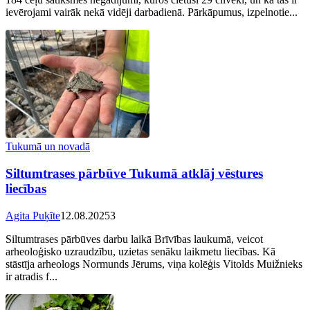
ievērojami vairāk nekā vidēji darbadienā. Pārkāpumus, izpelnotie...
Tukumā un novadā
Siltumtrases pārbūve Tukumā atklāj vēstures
liecības
Agita Puķīte
12.08.2025
3
Siltumtrases pārbūves darbu laikā Brīvības laukumā, veicot
arheoloģisko uzraudzību, uzietas senāku laikmetu liecības. Kā
stāstīja arheologs Normunds Jērums, viņa kolēģis Vitolds Muižnieks
ir atradis f...