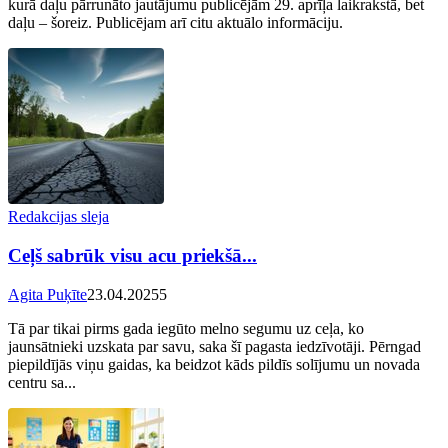
kurā daļu pārrunāto jautājumu publicējām 29. aprīļa laikrakstā, bet
daļu – šoreiz. Publicējam arī citu aktuālo informāciju.
Redakcijas sleja
Ceļš sabrūk visu acu priekšā...
Agita Puķīte
23.04.2025
5
Tā par tikai pirms gada iegūto melno segumu uz ceļa, ko
jaunsātnieki uzskata par savu, saka šī pagasta iedzīvotāji. Pērngad
piepildījās viņu gaidas, ka beidzot kāds pildīs solījumu un novada
centru sa...