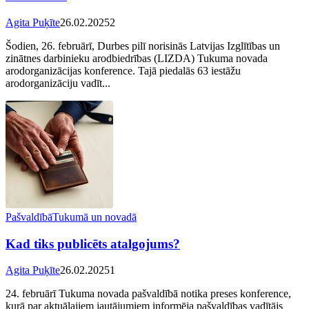
Agita Puķīte
26.02.2025
2
Šodien, 26. februārī, Durbes pilī norisinās Latvijas Izglītības un
zinātnes darbinieku arodbiedrības (LIZDA) Tukuma novada
arodorganizācijas konference. Tajā piedalās 63 iestāžu
arodorganizāciju vadīt...
Pašvaldībā
Tukumā un novadā
Kad tiks publicēts atalgojums?
Agita Puķīte
26.02.2025
1
24. februārī Tukuma novada pašvaldībā notika preses konference,
kurā par aktuālajiem jautājumiem informēja pašvaldības vadītājs