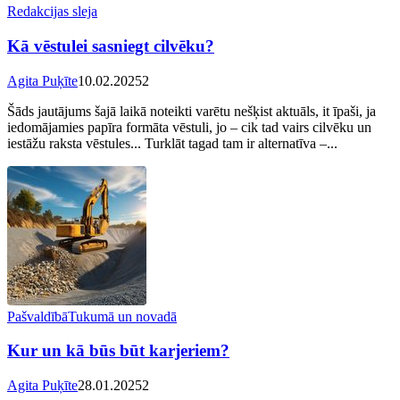
Redakcijas sleja
Kā vēstulei sasniegt cilvēku?
Agita Puķīte
10.02.2025
2
Šāds jautājums šajā laikā noteikti varētu nešķist aktuāls, it īpaši, ja
iedomājamies papīra formāta vēstuli, jo – cik tad vairs cilvēku un
iestāžu raksta vēstules... Turklāt tagad tam ir alternatīva –...
Pašvaldībā
Tukumā un novadā
Kur un kā būs būt karjeriem?
Agita Puķīte
28.01.2025
2