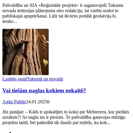
Pašvaldība un SIA «Reģionālie projekti» ir sagatavojuši Tukuma
novada teritorijas plānojuma otro redakciju, lai varētu nodot to
publiskajai apspriešanai. Līdz tai ikviens portālā geolatvija.lv,
ieraks...
Lasītājs jautā
Tukumā un novadā
Vai tiešām naglas kokiem nekaitē?
Agita Puķīte
24.01.2025
6
Jūs jautājat: – Kāds ir apskatījies to koku pie Melnezera, kur pielikts
uzraksts?! Ar naglu tas ir piesists. Te pašvaldība gatavojas milzīgu
projektu taisīt, bet patiesībā tik daudz pat nejēdz, ka kok...