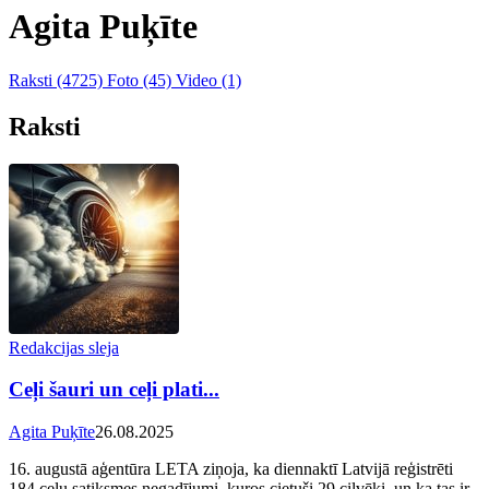
Agita Puķīte
Raksti
(4725)
Foto
(45)
Video
(1)
Raksti
Redakcijas sleja
Ceļi šauri un ceļi plati...
Agita Puķīte
26.08.2025
16. augustā aģentūra LETA ziņoja, ka diennaktī Latvijā reģistrēti
184 ceļu satiksmes negadījumi, kuros cietuši 29 cilvēki, un ka tas ir