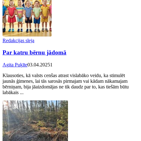
Redakcijas sleja
Par katru bērnu jādomā
Agita Puķīte
03.04.2025
1
Klausoties, kā valsts cenšas atrast vislabāko veidu, ka stimulēt
jaunās ģimenes, lai tās sarosās pirmajam vai kādam nākamajam
bērniņam, bija jāaizdomājas ne tik daudz par to, kas tiešām būtu
labākais ...