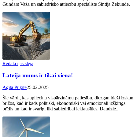
Gundars Važa un sabiedrisko attiecību speciāliste Sintija Zekunde.
Redakcijas sleja
Latvija mums ir tikai viena!
Agita Puķīte
25.02.2025
Šie vārdi, kas apliecina vispārzināmu patiesību, diezgan bieži izskan
brīžos, kad ir kāds politiski, ekonomiski vai emocionāli izšķirīgs
brīdis un kad ir svarīgi likt sabiedrībai ieklausīties. Daudzie...