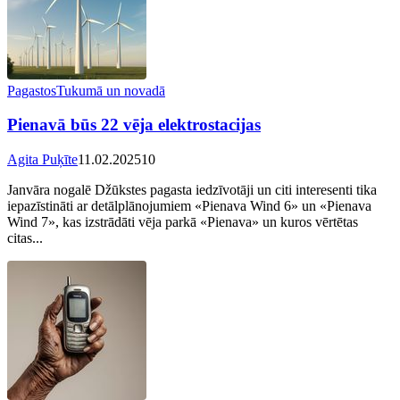
Pagastos
Tukumā un novadā
Pienavā būs 22 vēja elektrostacijas
Agita Puķīte
11.02.2025
10
Janvāra nogalē Džūkstes pagasta iedzīvotāji un citi interesenti tika
iepazīstināti ar detālplānojumiem «Pienava Wind 6» un «Pienava
Wind 7», kas izstrādāti vēja parkā «Pienava» un kuros vērtētas
citas...