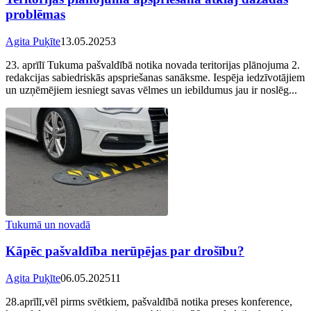
problēmas
Agita Puķīte
13.05.2025
3
23. aprīlī Tukuma pašvaldībā notika novada teritorijas plānojuma 2.
redakcijas sabiedriskās apspriešanas sanāksme. Iespēja iedzīvotājiem
un uzņēmējiem iesniegt savas vēlmes un iebildumus jau ir noslēg...
Tukumā un novadā
Kāpēc pašvaldība nerūpējas par drošību?
Agita Puķīte
06.05.2025
11
28.aprīlī,vēl pirms svētkiem, pašvaldībā notika preses konference,