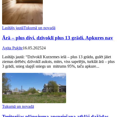
Lasītājs jautā
Tukumā un novadā
Ārā – plus divi, dzīvoklī plus 13 grādi. Apkures nav
Agita Puķīte
16.05.2025
24
Lasītājs jautā: “Dzīvoklī Kurzemes ielā – plus 13 grādu, gulēt jāiet
ziemas drēbēs; dzīvoklī auksts, mitrs, viss sapelējis, turklāt ārā – plus
3 grādi, snieg slapjš sniegs un mitrums 95%, taču apkure...
Tukumā un novadā
Teritorijas plānojuma apspriešana atklāj dažādas