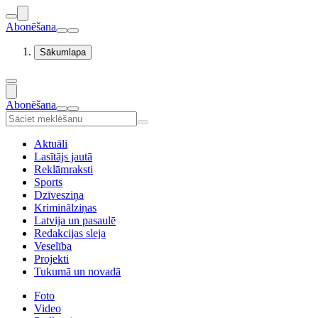
Abonēšana
Sākumlapa
Abonēšana
Aktuāli
Lasītājs jautā
Reklāmraksti
Sports
Dzīvesziņa
Kriminālziņas
Latvija un pasaulē
Redakcijas sleja
Veselība
Projekti
Tukumā un novadā
Foto
Video