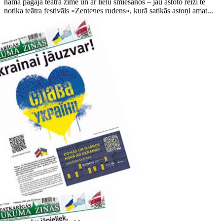
namā pagāja teātra zīmē un ar lielu smiešanos – jau astoto reizi te
notika teātra festivāls «Zentenes rudens», kurā satikās astoņi amat...