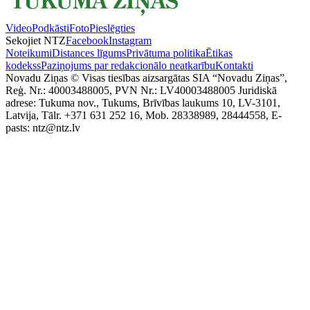
Video
Podkāsti
Foto
Pieslēgties
Sekojiet NTZ
Facebook
Instagram
Noteikumi
Distances līgums
Privātuma politika
Ētikas
kodekss
Paziņojums par redakcionālo neatkarību
Kontakti
Novadu Ziņas © Visas tiesības aizsargātas SIA “Novadu Ziņas”,
Reģ. Nr.: 40003488005, PVN Nr.: LV40003488005 Juridiskā
adrese: Tukuma nov., Tukums, Brīvības laukums 10, LV-3101,
Latvija, Tālr. +371 631 252 16, Mob. 28338989, 28444558, E-
pasts: ntz@ntz.lv