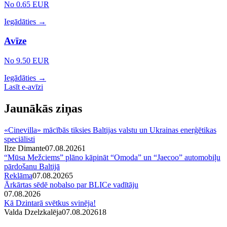
No 0.65 EUR
Iegādāties →
Avīze
No 9.50 EUR
Iegādāties →
Lasīt e-avīzi
Jaunākās ziņas
«Cinevilla» mācībās tiksies Baltijas valstu un Ukrainas enerģētikas
speciālisti
Ilze Dimante
07.08.2026
1
“Mūsa Mežciems” plāno kāpināt “Omoda” un “Jaecoo” automobiļu
pārdošanu Baltijā
Reklāma
07.08.2026
5
Ārkārtas sēdē nobalso par BLICe vadītāju
07.08.2026
Kā Dzintarā svētkus svinēja!
Valda Dzelzkalēja
07.08.2026
1
8