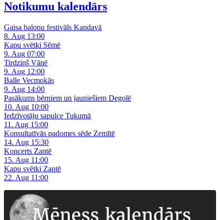
Notikumu kalendārs
Gaisa balonu festivāls Kandavā
8. Aug 13:00
Kapu svētki Sēmē
9. Aug 07:00
Tirdziņš Vānē
9. Aug 12:00
Balle Vecmokās
9. Aug 14:00
Pasākums bērniem un jauniešiem Degolē
10. Aug 10:00
Iedzīvotāju sapulce Tukumā
11. Aug 15:00
Konsultatīvās padomes sēde Zemītē
14. Aug 15:30
Koncerts Zantē
15. Aug 11:00
Kapu svētki Zantē
22. Aug 11:00