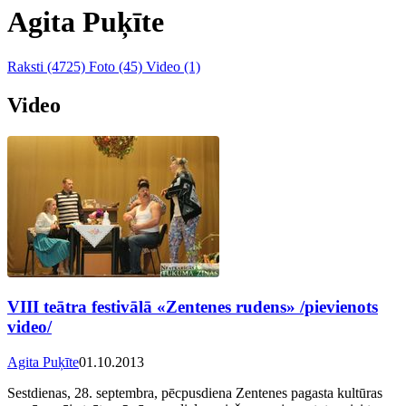
Agita Puķīte
Raksti
(4725)
Foto
(45)
Video
(1)
Video
VIII teātra festivālā «Zentenes rudens» /pievienots
video/
Agita Puķīte
01.10.2013
Sestdienas, 28. septembra, pēcpusdiena Zentenes pagasta kultūras