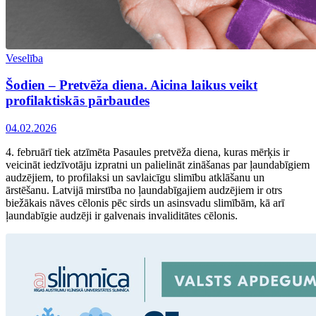
Veselība
Šodien – Pretvēža diena. Aicina laikus veikt
profilaktiskās pārbaudes
04.02.2026
4. februārī tiek atzīmēta Pasaules pretvēža diena, kuras mērķis ir
veicināt iedzīvotāju izpratni un palielināt zināšanas par ļaundabīgiem
audzējiem, to profilaksi un savlaicīgu slimību atklāšanu un
ārstēšanu. Latvijā mirstība no ļaundabīgajiem audzējiem ir otrs
biežākais nāves cēlonis pēc sirds un asinsvadu slimībām, kā arī
ļaundabīgie audzēji ir galvenais invaliditātes cēlonis.