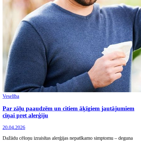
Veselība
Par zāļu paaudzēm un citiem āķīgiem jautājumiem
cīņai pret alerģiju
20.04.2026
Dažādu cēloņu izraisītas alerģijas nepatīkamo simptomu – deguna