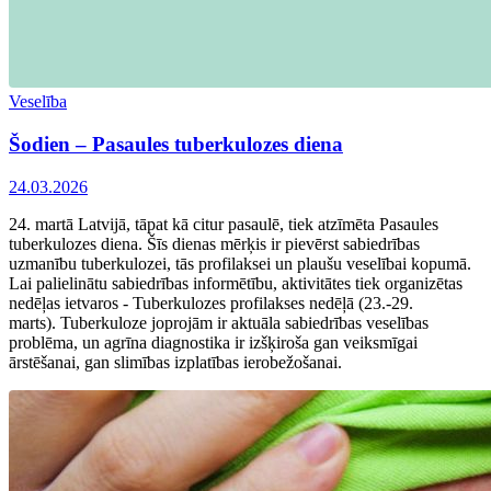
Veselība
Šodien – Pasaules tuberkulozes diena
24.03.2026
24. martā Latvijā, tāpat kā citur pasaulē, tiek atzīmēta Pasaules
tuberkulozes diena. Šīs dienas mērķis ir pievērst sabiedrības
uzmanību tuberkulozei, tās profilaksei un plaušu veselībai kopumā.
Lai palielinātu sabiedrības informētību, aktivitātes tiek organizētas
nedēļas ietvaros - Tuberkulozes profilakses nedēļā (23.-29.
marts). Tuberkuloze joprojām ir aktuāla sabiedrības veselības
problēma, un agrīna diagnostika ir izšķiroša gan veiksmīgai
ārstēšanai, gan slimības izplatības ierobežošanai.