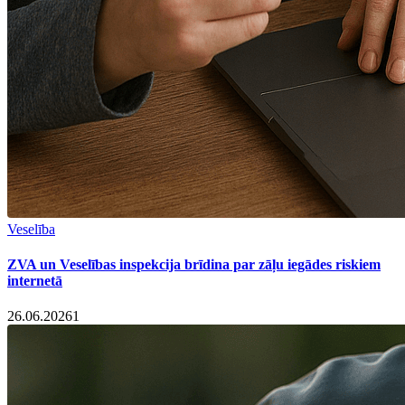
Veselība
ZVA un Veselības inspekcija brīdina par zāļu iegādes riskiem
internetā
26.06.2026
1