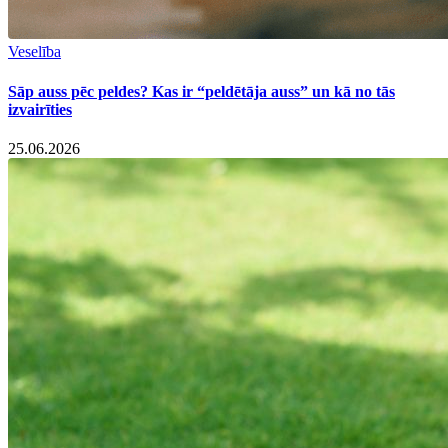
Veselība
Sāp auss pēc peldes? Kas ir “peldētāja auss” un kā no tās
izvairīties
25.06.2026