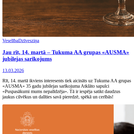
Veselība
Dzīvesziņa
Jau rīt, 14. martā – Tukuma AA grupas «AUSMA»
jubilejas sarīkojums
13.03.2026
Rīt, 14. martā ikviens interesents tiek aicināts uz Tukuma AA grupas
«AUSMA» 35 gadu jubilejas sarīkojuma Atklāto sapulci
«Puspasākumi mums nepalīdzēja». Tā ir iespēja satikt daudzus
jaukus cilvēkus un dalīties savā pieredzē, spēkā un cerībās!