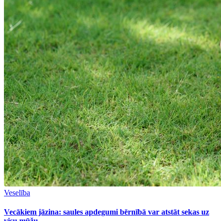
Veselība
Vecākiem jāzina: saules apdegumi bērnībā var atstāt sekas uz
visu mūžu