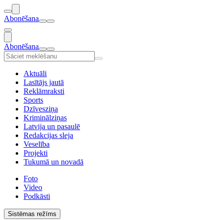
Abonēšana
Abonēšana
Aktuāli
Lasītājs jautā
Reklāmraksti
Sports
Dzīvesziņa
Kriminālziņas
Latvija un pasaulē
Redakcijas sleja
Veselība
Projekti
Tukumā un novadā
Foto
Video
Podkāsti
Sistēmas režīms