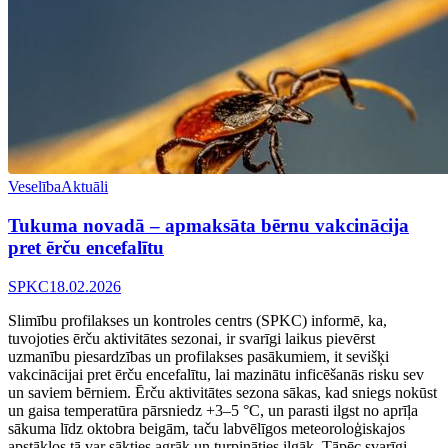
Veselība
Aktuāli
Tukuma novadā – apmaksāta bērnu vakcinācija
pret ērču encefalītu
SPKC
18.02.2026
Slimību profilakses un kontroles centrs (SPKC) informē, ka,
tuvojoties ērču aktivitātes sezonai, ir svarīgi laikus pievērst
uzmanību piesardzības un profilakses pasākumiem, it sevišķi
vakcinācijai pret ērču encefalītu, lai mazinātu inficēšanās risku sev
un saviem bērniem. Ērču aktivitātes sezona sākas, kad sniegs nokūst
un gaisa temperatūra pārsniedz +3–5 °C, un parasti ilgst no aprīļa
sākuma līdz oktobra beigām, taču labvēlīgos meteoroloģiskajos
apstākļos tā var sākties agrāk un turpināties ilgāk. Tāpēc svarīgi