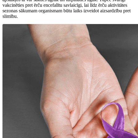
vakcinēties pret ērču encefalītu savlaicīgi, lai līdz ērču aktivitātes
sezonas sākumam organismam būtu laiks izveidot aizsardzību pret
slimību.