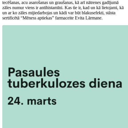
tecēšanas, acu asarošanas un graušanas, kā arī nātrenes gadījumā
zāles numur viens ir antihistamīni. Kas tie ir, kad un kā lietojami, kā
un ar ko zāles mijiedarbojas un kādi var būt blakusefekti, stāsta
sertificētā “Mēness aptiekas” farmaceite Evita Lārmane.