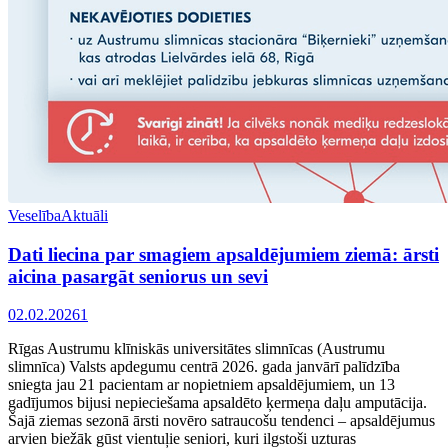
Veselība
Aktuāli
Dati liecina par smagiem apsaldējumiem ziemā: ārsti
aicina pasargāt seniorus un sevi
02.02.2026
1
Rīgas Austrumu klīniskās universitātes slimnīcas (Austrumu
slimnīca) Valsts apdegumu centrā 2026. gada janvārī palīdzība
sniegta jau 21 pacientam ar nopietniem apsaldējumiem, un 13
gadījumos bijusi nepieciešama apsaldēto ķermeņa daļu amputācija.
Šajā ziemas sezonā ārsti novēro satraucošu tendenci – apsaldējumus
arvien biežāk gūst vientuļie seniori, kuri ilgstoši uzturas