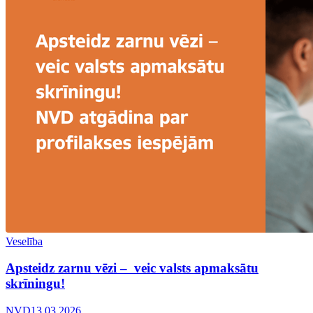
Veselība
Apsteidz zarnu vēzi – veic valsts apmaksātu
skrīningu!
NVD
13.03.2026