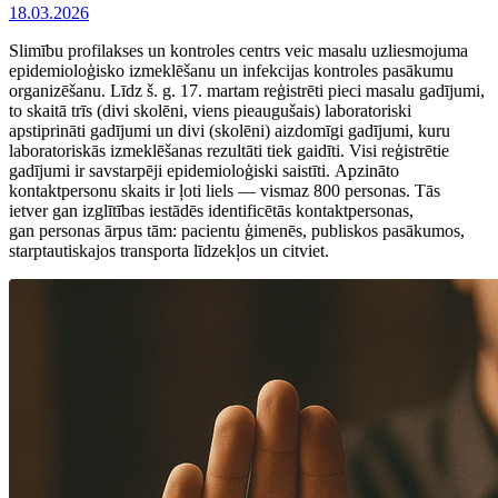
18.03.2026
Slimību profilakses un kontroles centrs veic masalu uzliesmojuma
epidemioloģisko izmeklēšanu un infekcijas kontroles pasākumu
organizēšanu. Līdz š. g. 17. martam reģistrēti pieci masalu gadījumi,
to skaitā trīs (divi skolēni, viens pieaugušais) laboratoriski
apstiprināti gadījumi un divi (skolēni) aizdomīgi gadījumi, kuru
laboratoriskās izmeklēšanas rezultāti tiek gaidīti. Visi reģistrētie
gadījumi ir savstarpēji epidemioloģiski saistīti. Apzināto
kontaktpersonu skaits ir ļoti liels — vismaz 800 personas. Tās
ietver gan izglītības iestādēs identificētās kontaktpersonas,
gan personas ārpus tām: pacientu ģimenēs, publiskos pasākumos,
starptautiskajos transporta līdzekļos un citviet.