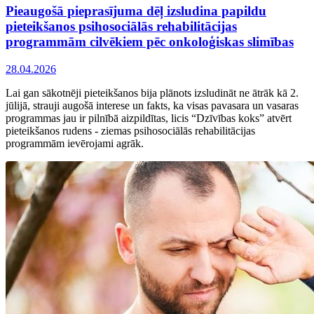
Pieaugošā pieprasījuma dēļ izsludina papildu
pieteikšanos psihosociālās rehabilitācijas
programmām cilvēkiem pēc onkoloģiskas slimības
28.04.2026
Lai gan sākotnēji pieteikšanos bija plānots izsludināt ne ātrāk kā 2.
jūlijā, strauji augošā interese un fakts, ka visas pavasara un vasaras
programmas jau ir pilnībā aizpildītas, licis “Dzīvības koks” atvērt
pieteikšanos rudens - ziemas psihosociālās rehabilitācijas
programmām ievērojami agrāk.