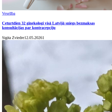
Veselība
Ceturtdien 32 ginekologi visā Latvijā sniegs bezmaksas
konsultācijas par kontracepciju
Sigita Zviedre
12.05.2026
1