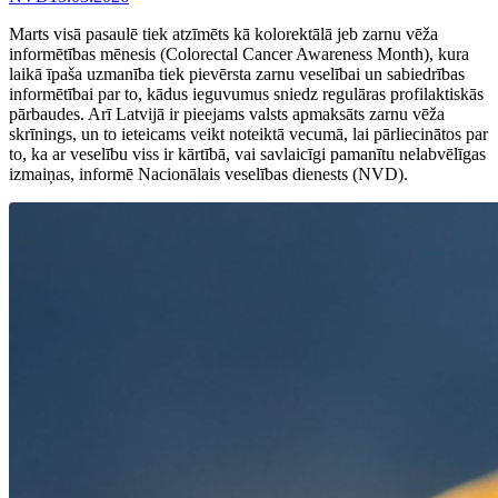
Marts visā pasaulē tiek atzīmēts kā kolorektālā jeb zarnu vēža
informētības mēnesis (Colorectal Cancer Awareness Month), kura
laikā īpaša uzmanība tiek pievērsta zarnu veselībai un sabiedrības
informētībai par to, kādus ieguvumus sniedz regulāras profilaktiskās
pārbaudes. Arī Latvijā ir pieejams valsts apmaksāts zarnu vēža
skrīnings, un to ieteicams veikt noteiktā vecumā, lai pārliecinātos par
to, ka ar veselību viss ir kārtībā, vai savlaicīgi pamanītu nelabvēlīgas
izmaiņas, informē Nacionālais veselības dienests (NVD).