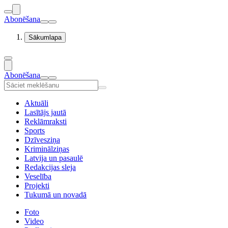
Abonēšana
Sākumlapa
Abonēšana
Aktuāli
Lasītājs jautā
Reklāmraksti
Sports
Dzīvesziņa
Kriminālziņas
Latvija un pasaulē
Redakcijas sleja
Veselība
Projekti
Tukumā un novadā
Foto
Video