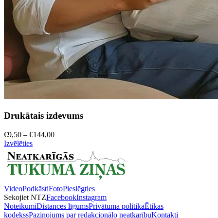
Drukātais izdevums
€9,50 – €144,00
Izvēlēties
Video
Podkāsti
Foto
Pieslēgties
Sekojiet NTZ
Facebook
Instagram
Noteikumi
Distances līgums
Privātuma politika
Ētikas
kodekss
Paziņojums par redakcionālo neatkarību
Kontakti