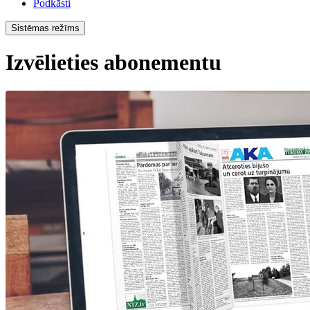
Podkāsti
Sistēmas režīms
Izvēlieties abonementu