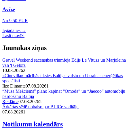
Avīze
No 9.50 EUR
Iegādāties →
Lasīt e-avīzi
Jaunākās ziņas
Gravel Weekend sacensībās triumfēja Edijs Le Vitūzs un Marjoleina
van 't Gelofa
10.08.2026
2
«Cinevilla» mācībās tiksies Baltijas valstu un Ukrainas enerģētikas
speciālisti
Ilze Dimante
07.08.2026
1
“Mūsa Mežciems” plāno kāpināt “Omoda” un “Jaecoo” automobiļu
pārdošanu Baltijā
Reklāma
07.08.2026
5
Ārkārtas sēdē nobalso par BLICe vadītāju
07.08.2026
1
Notikumu kalendārs