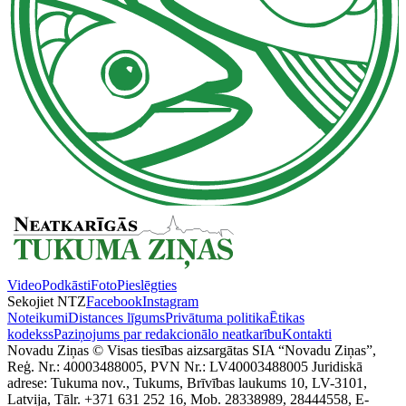
Video
Podkāsti
Foto
Pieslēgties
Sekojiet NTZ
Facebook
Instagram
Noteikumi
Distances līgums
Privātuma politika
Ētikas
kodekss
Paziņojums par redakcionālo neatkarību
Kontakti
Novadu Ziņas © Visas tiesības aizsargātas SIA “Novadu Ziņas”,
Reģ. Nr.: 40003488005, PVN Nr.: LV40003488005 Juridiskā
adrese: Tukuma nov., Tukums, Brīvības laukums 10, LV-3101,
Latvija, Tālr. +371 631 252 16, Mob. 28338989, 28444558, E-