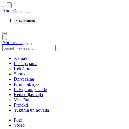
Abonēšana
Sākumlapa
Abonēšana
Aktuāli
Lasītājs jautā
Reklāmraksti
Sports
Dzīvesziņa
Kriminālziņas
Latvija un pasaulē
Redakcijas sleja
Veselība
Projekti
Tukumā un novadā
Foto
Video