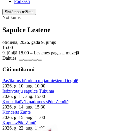
Podkāsti
Sistēmas režīms
Notikums
Sapulce Lestenē
otrdiena, 2026. gada 9. jūnijs
15:00
9. jūnijā 18.00 – Lestenes pagasta muzejā
Dalīties:
Citi notikumi
Pasākums bērniem un jauniešiem Degolē
2026. g. 10. aug.
10:00
Iedzīvotāju sapulce Tukumā
2026. g. 11. aug.
15:00
Konsultatīvās padomes sēde Zemītē
2026. g. 14. aug.
15:30
Koncerts Zantē
2026. g. 15. aug.
11:00
Kapu svētki Zantē
2026. g. 22. aug.
11:00