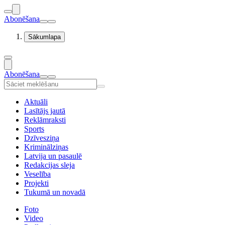
Abonēšana
Sākumlapa
Abonēšana
Aktuāli
Lasītājs jautā
Reklāmraksti
Sports
Dzīvesziņa
Kriminālziņas
Latvija un pasaulē
Redakcijas sleja
Veselība
Projekti
Tukumā un novadā
Foto
Video