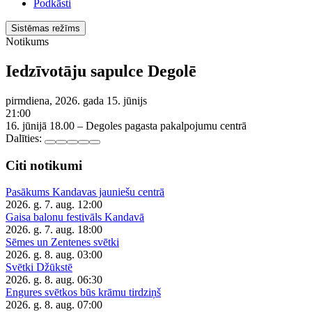
Podkāsti
Sistēmas režīms
Notikums
Iedzīvotāju sapulce Degolē
pirmdiena, 2026. gada 15. jūnijs
21:00
16. jūnijā 18.00 – Degoles pagasta pakalpojumu centrā
Dalīties:
Citi notikumi
Pasākums Kandavas jauniešu centrā
2026. g. 7. aug.
12:00
Gaisa balonu festivāls Kandavā
2026. g. 7. aug.
18:00
Sēmes un Zentenes svētki
2026. g. 8. aug.
03:00
Svētki Džūkstē
2026. g. 8. aug.
06:30
Engures svētkos būs krāmu tirdziņš
2026. g. 8. aug.
07:00