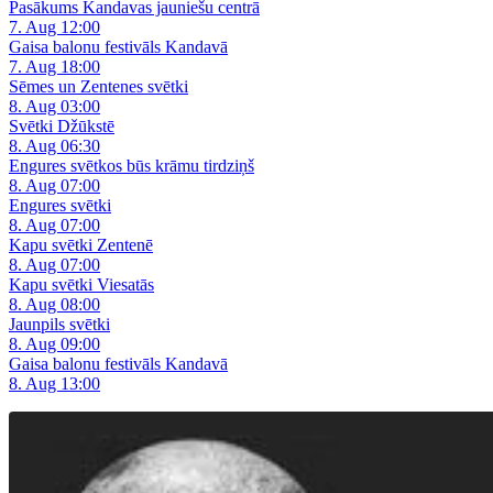
Pasākums Kandavas jauniešu centrā
7. Aug 12:00
Gaisa balonu festivāls Kandavā
7. Aug 18:00
Sēmes un Zentenes svētki
8. Aug 03:00
Svētki Džūkstē
8. Aug 06:30
Engures svētkos būs krāmu tirdziņš
8. Aug 07:00
Engures svētki
8. Aug 07:00
Kapu svētki Zentenē
8. Aug 07:00
Kapu svētki Viesatās
8. Aug 08:00
Jaunpils svētki
8. Aug 09:00
Gaisa balonu festivāls Kandavā
8. Aug 13:00