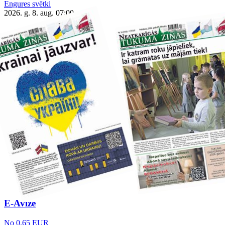
Engures svētki
2026. g. 8. aug.
07:00
E-Avīze
No 0.65 EUR