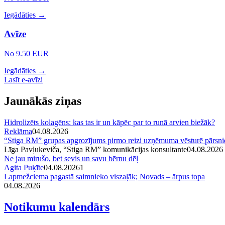
Iegādāties →
Avīze
No 9.50 EUR
Iegādāties →
Lasīt e-avīzi
Jaunākās ziņas
Hidrolizēts kolagēns: kas tas ir un kāpēc par to runā arvien biežāk?
Reklāma
04.08.2026
“Stiga RM” grupas apgrozījums pirmo reizi uzņēmuma vēsturē pārsni
Līga Pavļukeviča, “Stiga RM” komunikācijas konsultante
04.08.2026
Ne jau mirušo, bet sevis un savu bērnu dēļ
Agita Puķīte
04.08.2026
1
Lapmežciema pagastā saimnieko viszaļāk; Novads – ārpus topa
04.08.2026
Notikumu kalendārs