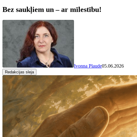
Bez saukļiem un – ar mīlestību!
Ivonna Plaude
05.06.2026
Redakcijas sleja