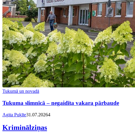
Tukumā un novadā
Tukuma slimnīcā – negaidīta vakara pārbaude
Agita Puķīte
31.07.2026
4
Kriminālziņas