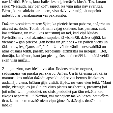
nav kārtībā. Bērns, kura bailes izsmej, iemācās klusēt. Tas, kuram
saka: “Neraudi, nav par ko!”, saprot, ka viņa jūtas nav svarīgas.
Bērns, kuru salīdzina ar citiem, visu dzīvi var mēģināt nopelnīt
mīlestību ar panākumiem vai paklausību.
Dažiem vecākiem reizēm šķiet, ka pietiek bērnu pabarot, apģērbt un
aizvest uz skolu. Tomēr bērnam vajag skatienu, kas pamana, ausi,
kas uzklausa, un roku, kas neatstumj arī tad, kad viņš kļūdās.
Paviršība nav tikai aizmirsta sapulce; tā visbiežāk dzīvo sajūtā, ka
vienmēr – gan priekos, gan bēdās un grūtībās – esi palicis viens un
tādam tev, iespējams, arī jābūt... Un vēl tie vārdi – nesavaldībā un
ātrās dusmās teikti, pašam, iespējams, aizmirstas kā nebijuši... Bet,
domāju, ka bērnos, kaut jau pieaugušos tie diemžēl kaut kādā veidā
skan visu mūžu...
Zinu jau zinu, nav ideālu vecāku. Ikviens reizēm nogurst,
sadusmojas vai pasaka par skarbu. Arī es. Un tā kā esmu četrkārša
mamma, kas turklāt dažādu apstākļu dēļ savus bērnus lielākoties
audzināju viena, brīžam gāja visādi, tāpēc.. nu varu vien teikt: ”Mani
mīļie, vienīgie, es jūs (un arī visus piecus mazbērnus, protams) ļoti
ļoti mīlu! Un... piedodiet, no sirds piedodiet par tām reizēm, kad
rīkojos nepareizi!...” Nezinu, vai manējiem tas ko līdzēs, bet tiešām
ticu, ka maniem mazbērniem viņu ģimenēs dzīvojas drošāk un
labāk!