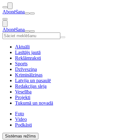
Abonēšana
Abonēšana
Aktuāli
Lasītājs jautā
Reklāmraksti
Sports
Dzīvesziņa
Kriminālziņas
Latvija un pasaulē
Redakcijas sleja
Veselība
Projekti
Tukumā un novadā
Foto
Video
Podkāsti
Sistēmas režīms