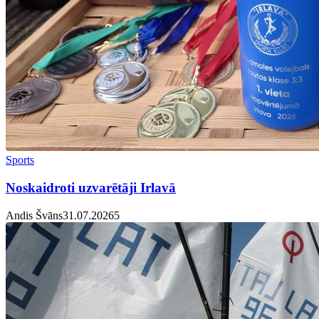
Sports
Noskaidroti uzvarētāji Irlavā
Andis Švāns
31.07.2026
5