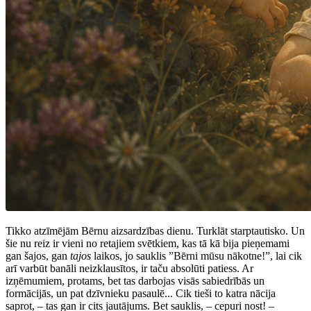
Tikko atzīmējām Bērnu aizsardzības dienu. Turklāt starptautisko. Un
šie nu reiz ir vieni no retajiem svētkiem, kas tā kā bija pieņemami
gan šajos, gan
tajos
laikos, jo sauklis ”Bērni mūsu nākotne!”, lai cik
arī varbūt banāli neizklausītos, ir taču absolūti patiess. Ar
izņēmumiem, protams, bet tas darbojas visās sabiedrībās un
formācijās, un pat dzīvnieku pasaulē... Cik tieši to katra nācija
saprot, – tas gan ir cits jautājums. Bet sauklis, – cepuri nost! –