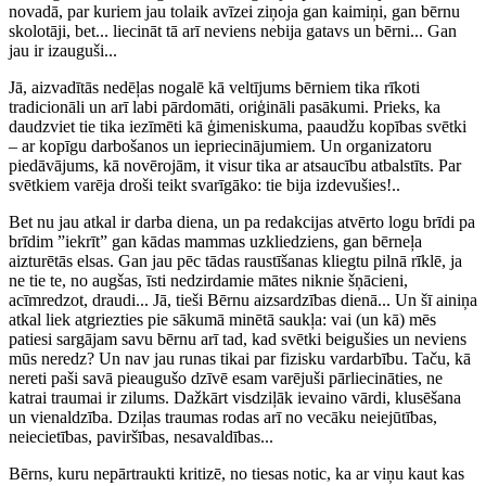
novadā, par kuriem jau tolaik avīzei ziņoja gan kaimiņi, gan bērnu
skolotāji, bet... liecināt tā arī neviens nebija gatavs un bērni... Gan
jau ir izauguši...
Jā, aizvadītās nedēļas nogalē kā veltījums bērniem tika rīkoti
tradicionāli un arī labi pārdomāti, oriģināli pasākumi. Prieks, ka
daudzviet tie tika iezīmēti kā ģimeniskuma, paaudžu kopības svētki
– ar kopīgu darbošanos un iepriecinājumiem. Un organizatoru
piedāvājums, kā novērojām, it visur tika ar atsaucību atbalstīts. Par
svētkiem varēja droši teikt svarīgāko: tie bija izdevušies!..
Bet nu jau atkal ir darba diena, un pa redakcijas atvērto logu brīdi pa
brīdim ”iekrīt” gan kādas mammas uzkliedziens, gan bērneļa
aizturētās elsas. Gan jau pēc tādas raustīšanas kliegtu pilnā rīklē, ja
ne tie te, no augšas, īsti nedzirdamie mātes niknie šņācieni,
acīmredzot, draudi... Jā, tieši Bērnu aizsardzības dienā... Un šī ainiņa
atkal liek atgriezties pie sākumā minētā saukļa: vai (un kā) mēs
patiesi sargājam savu bērnu arī tad, kad svētki beigušies un neviens
mūs neredz? Un nav jau runas tikai par fizisku vardarbību. Taču, kā
nereti paši savā pieaugušo dzīvē esam varējuši pārliecināties, ne
katrai traumai ir zilums. Dažkārt visdziļāk ievaino vārdi, klusēšana
un vienaldzība. Dziļas traumas rodas arī no vecāku neiejūtības,
neiecietības, paviršības, nesavaldības...
Bērns, kuru nepārtraukti kritizē, no tiesas notic, ka ar viņu kaut kas