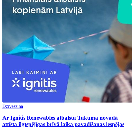
Dzīvesziņa
Ar Ignitis Renewables atbalstu Tukuma novadā
attīsta ilgtspējīgas brīvā laika pavadīšanas iespējas