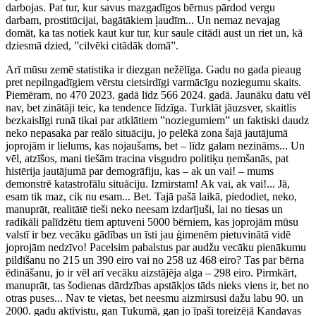
darbojas. Pat tur, kur savus mazgadīgos bērnus pārdod vergu
darbam, prostitūcijai, bagātākiem ļaudīm... Un nemaz nevajag
domāt, ka tas notiek kaut kur tur, kur saule citādi aust un riet un, kā
dziesmā dzied, ”cilvēki citādāk domā”.
Arī mūsu zemē statistika ir diezgan nežēlīga. Gadu no gada pieaug
pret nepilngadīgiem vērstu cietsirdīgi varmācīgu noziegumu skaits.
Piemēram, no 470 2023. gadā līdz 566 2024. gadā. Jaunāku datu vēl
nav, bet zinātāji teic, ka tendence līdzīga. Turklāt jāuzsver, skaitlis
bezkaislīgi runā tikai par atklātiem ”noziegumiem” un faktiski daudz
neko nepasaka par reālo situāciju, jo pelēkā zona šajā jautājumā
joprojām ir lielums, kas nojaušams, bet – līdz galam nezināms... Un
vēl, atzīšos, mani tiešām tracina visgudro politiķu ņemšanās, pat
histērija jautājumā par demogrāfiju, kas – ak un vai! – mums
demonstrē katastrofālu situāciju. Izmirstam! Ak vai, ak vai!... Jā,
esam tik maz, cik nu esam... Bet. Tajā pašā laikā, piedodiet, neko,
manuprāt, realitātē tieši neko neesam izdarījuši, lai no tiesas un
radikāli palīdzētu tiem aptuveni 5000 bērniem, kas joprojām mūsu
valstī ir bez vecāku gādības un īsti jau ģimenēm pietuvinātā vidē
joprojām nedzīvo! Pacelsim pabalstus par audžu vecāku pienākumu
pildīšanu no 215 un 390 eiro vai no 258 uz 468 eiro? Tas par bērna
ēdināšanu, jo ir vēl arī vecāku aizstājēja alga – 298 eiro. Pirmkārt,
manuprāt, tas šodienas dārdzības apstākļos tāds nieks viens ir, bet no
otras puses... Nav te vietas, bet neesmu aizmirsusi dažu labu 90. un
2000. gadu aktīvistu, gan Tukumā, gan jo īpaši toreizējā Kandavas