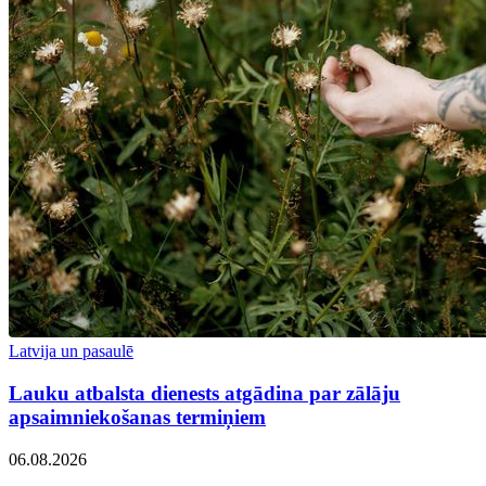
Latvija un pasaulē
Lauku atbalsta dienests atgādina par zālāju
apsaimniekošanas termiņiem
06.08.2026