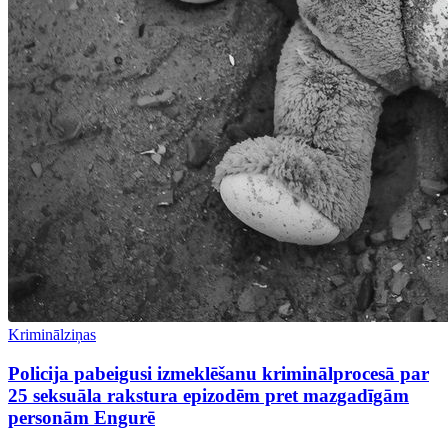
Kriminālziņas
Policija pabeigusi izmeklēšanu kriminālprocesā par
25 seksuāla rakstura epizodēm pret mazgadīgām
personām Engurē