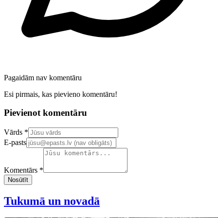
Pagaidām nav komentāru
Esi pirmais, kas pievieno komentāru!
Pievienot komentāru
Confirm your email address
Vārds *
E-pasts
Komentārs *
Nosūtīt
Tukumā un novadā