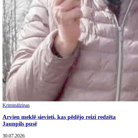
Kriminālziņas
Arvien meklē sievieti, kas pēdējo reizi redzēta
Jaunpils pusē
30.07.2026