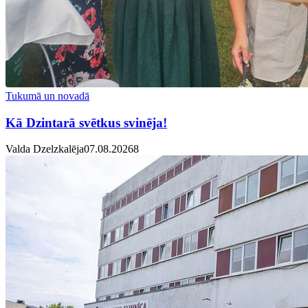
Tukumā un novadā
Kā Dzintarā svētkus svinēja!
Valda Dzelzkalēja
07.08.2026
8