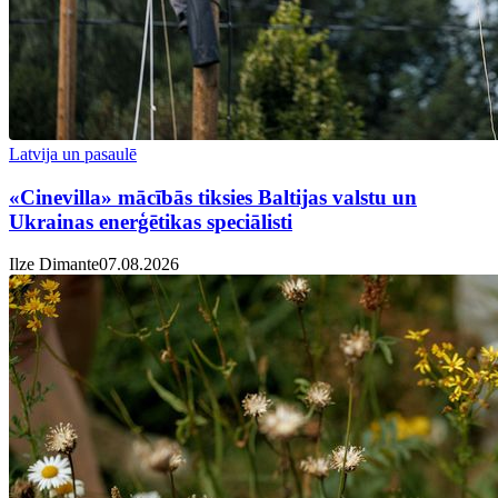
Latvija un pasaulē
«Cinevilla» mācībās tiksies Baltijas valstu un
Ukrainas enerģētikas speciālisti
Ilze Dimante
07.08.2026