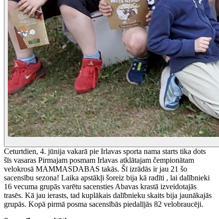
Ceturtdien, 4. jūnija vakarā pie Irlavas sporta nama starts tika dots
šīs vasaras Pirmajam posmam Irlavas atklātajam čempionātam
velokrosā MAMMASDABAS takās. Šī izrādās ir jau 21 šo
sacensību sezona! Laika apstākļi šoreiz bija kā radīti , lai dalībnieki
16 vecuma grupās varētu sacensties Abavas krastā izveidotajās
trasēs. Kā jau ierasts, tad kuplākais dalībnieku skaits bija jaunākajās
grupās. Kopā pirmā posma sacensībās piedalījās 82 velobraucēji.