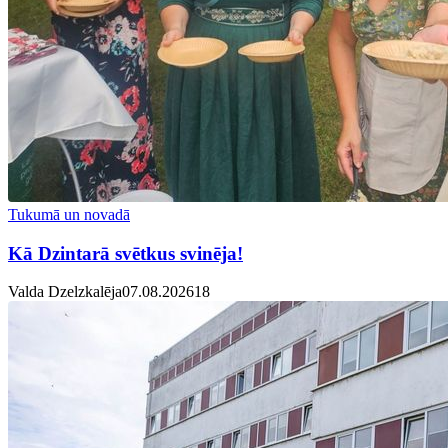
Tukumā un novadā
Kā Dzintarā svētkus svinēja!
Valda Dzelzkalēja
07.08.2026
1
8