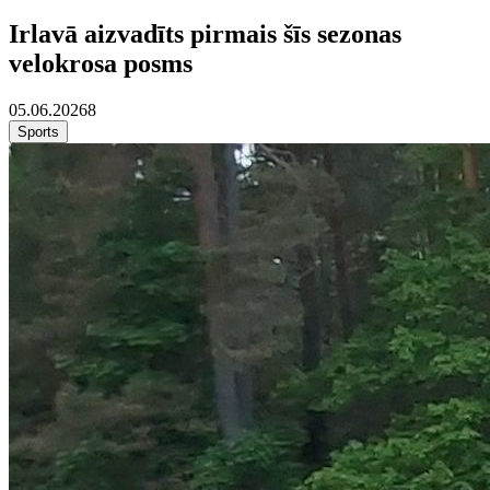
Irlavā aizvadīts pirmais šīs sezonas
velokrosa posms
05.06.2026
8
Sports