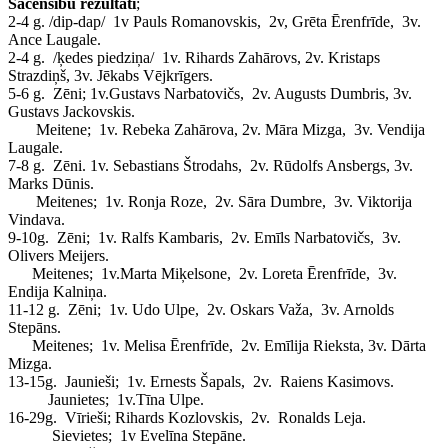
Sacensību rezultāti
;
2-4 g. /dip-dap/ 1v Pauls Romanovskis, 2v, Grēta Ērenfrīde, 3v.
Ance Laugale.
2-4 g. /ķedes piedziņa/ 1v. Rihards Zahārovs, 2v. Kristaps
Strazdiņš, 3v. Jēkabs Vējkrīgers.
5-6 g. Zēni; 1v.Gustavs Narbatovičs, 2v. Augusts Dumbris, 3v.
Gustavs Jackovskis.
Meitene; 1v. Rebeka Zahārova, 2v. Māra Mizga, 3v. Vendija
Laugale.
7-8 g. Zēni. 1v. Sebastians Štrodahs, 2v. Rūdolfs Ansbergs, 3v.
Marks Dūnis.
Meitenes; 1v. Ronja Roze, 2v. Sāra Dumbre, 3v. Viktorija
Vindava.
9-10g. Zēni; 1v. Ralfs Kambaris, 2v. Emīls Narbatovičs, 3v.
Olivers Meijers.
Meitenes; 1v.Marta Miķelsone, 2v. Loreta Ērenfrīde, 3v.
Endija Kalniņa.
11-12 g. Zēni; 1v. Udo Ulpe, 2v. Oskars Važa, 3v. Arnolds
Stepāns.
Meitenes; 1v. Melisa Ērenfrīde, 2v. Emīlija Rieksta, 3v. Dārta
Mizga.
13-15g. Jaunieši; 1v. Ernests Šapals, 2v. Raiens Kasimovs.
Jaunietes; 1v.Tīna Ulpe.
16-29g. Vīrieši; Rihards Kozlovskis, 2v. Ronalds Leja.
Sievietes; 1v Evelīna Stepāne.