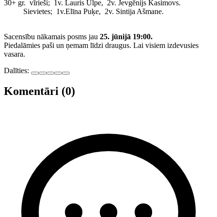
30+ gr. vīrieši; 1v. Lauris Ulpe, 2v. Jevgēnijs Kasimovs.
Sievietes; 1v.Elīna Puķe, 2v. Sintija Ašmane.
Sacensību nākamais posms jau
25. jūnijā 19:00.
Piedalāmies paši un ņemam līdzi draugus. Lai visiem izdevusies
vasara.
Dalīties:
Komentāri (0)