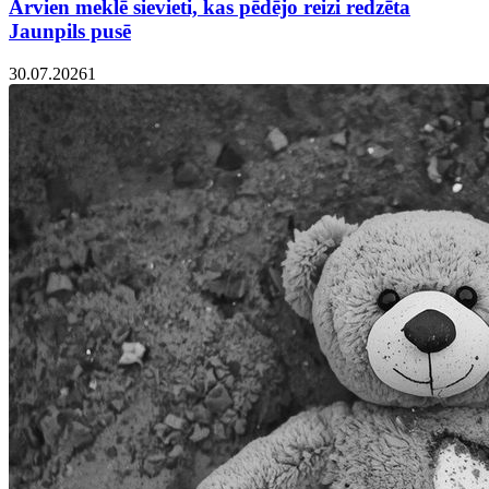
Arvien meklē sievieti, kas pēdējo reizi redzēta
Jaunpils pusē
30.07.2026
1