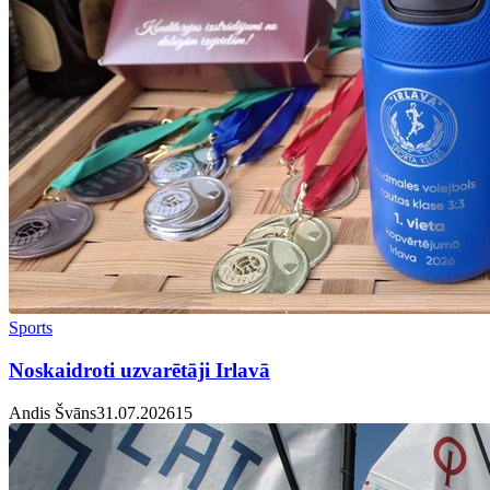
Sports
Noskaidroti uzvarētāji Irlavā
Andis Švāns
31.07.2026
1
5