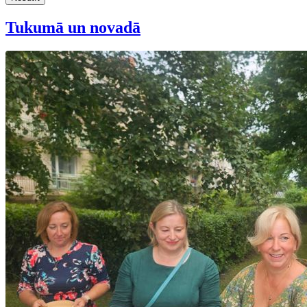
Tukumā un novadā