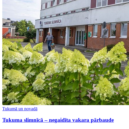
Tukumā un novadā
Tukuma slimnīcā – negaidīta vakara pārbaude