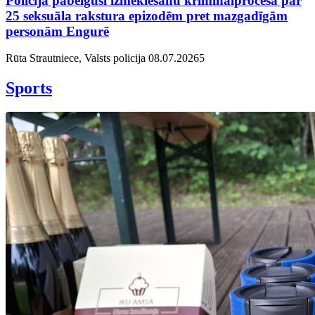
Policija pabeigusi izmeklēšanu kriminālprocesā par
25 seksuāla rakstura epizodēm pret mazgadīgām
personām Engurē
Rūta Strautniece, Valsts policija
08.07.2026
5
Sports