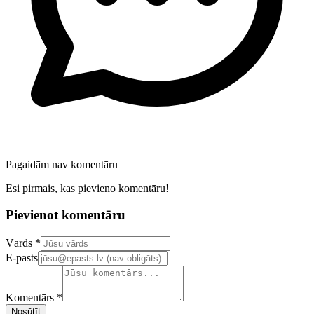
Pagaidām nav komentāru
Esi pirmais, kas pievieno komentāru!
Pievienot komentāru
Confirm your email address
Vārds *
E-pasts
Komentārs *
Nosūtīt