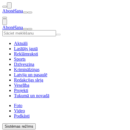
Abonēšana
Abonēšana
Aktuāli
Lasītājs jautā
Reklāmraksti
Sports
Dzīvesziņa
Kriminālziņas
Latvija un pasaulē
Redakcijas sleja
Veselība
Projekti
Tukumā un novadā
Foto
Video
Podkāsti
Sistēmas režīms