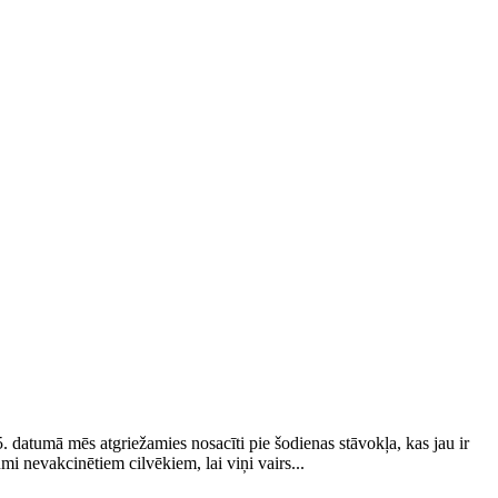
5. datumā mēs atgriežamies nosacīti pie šodienas stāvokļa, kas jau ir
i nevakcinētiem cilvēkiem, lai viņi vairs...