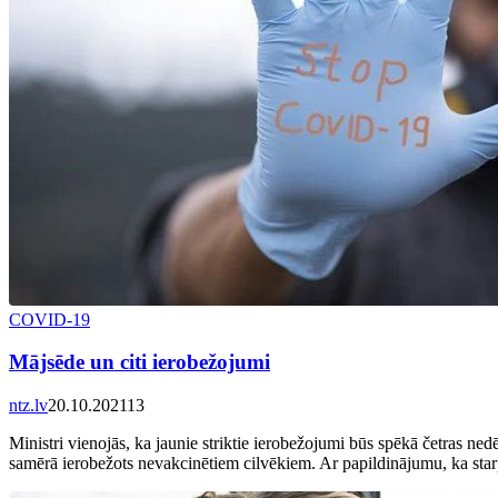
COVID-19
Mājsēde un citi ierobežojumi
ntz.lv
20.10.2021
13
Ministri vienojās, ka jaunie striktie ierobežojumi būs spēkā četras ned
samērā ierobežots nevakcinētiem cilvēkiem. Ar papildinājumu, ka starpl