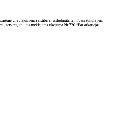
zņēmēju jautājumiem saistībā ar izsludinātajiem īpaši stingrajiem
alizēts regulējums meklējams rīkojumā Nr.720 “Par ārkārtējās