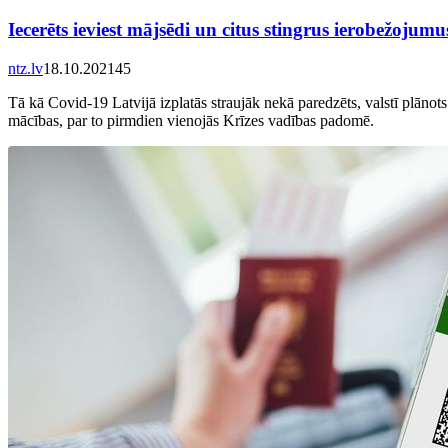
Iecerēts ieviest mājsēdi un citus stingrus ierobežojumu
ntz.lv
18.10.2021
45
Tā kā Covid-19 Latvijā izplatās straujāk nekā paredzēts, valstī plānots
mācības, par to pirmdien vienojās Krīzes vadības padomē.