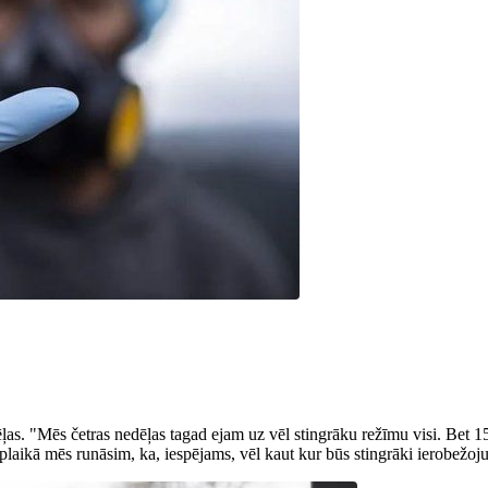
ēļas. "Mēs četras nedēļas tagad ejam uz vēl stingrāku režīmu visi. Bet 1
aikā mēs runāsim, ka, iespējams, vēl kaut kur būs stingrāki ierobežojum