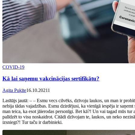
COVID-19
Kā lai saņemu vakcinācijas sertifikātu?
Agita Puķīte
16.10.2021
1
Lasītājs jautā: – – Esmu vecs cilvēks, dzīvoju laukos, un man ir probl
nebija tādas vajadzības. Esmu dzirdējusi, ka vienīgā iespēja ir saņemt 
man teica, ka esot jāierodas personīgi. Bet kā?! Un vai tagad mūs tur apk
palīdzēt to visu noskaidrot. Citādi dzīvojam te, laukos, un neko nezin
izsniegt?! Tur taču ir darbinieki.