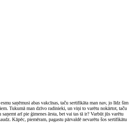
ā esmu saņēmusi abas vakcīnas, taču sertifikāta man nav, jo līdz šim
adiem. Tukumā man dzīvo radinieki, un viņi to varētu nokārtot, taču
 saņemt arī pie ģimenes ārsta, bet vai tas tā ir? Varbūt jūs varētu
r daudz. Kāpēc, piemēram, pagastu pārvaldē nevarētu šos sertifikātu