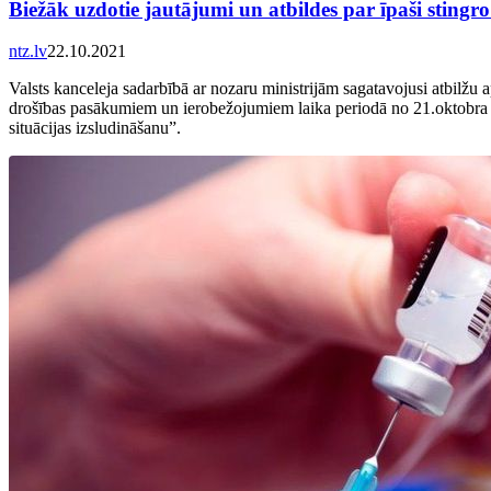
Biežāk uzdotie jautājumi un atbildes par īpaši sting
ntz.lv
22.10.2021
Valsts kanceleja sadarbībā ar nozaru ministrijām sagatavojusi atbilžu
drošības pasākumiem un ierobežojumiem laika periodā no 21.oktobra 
situācijas izsludināšanu”.