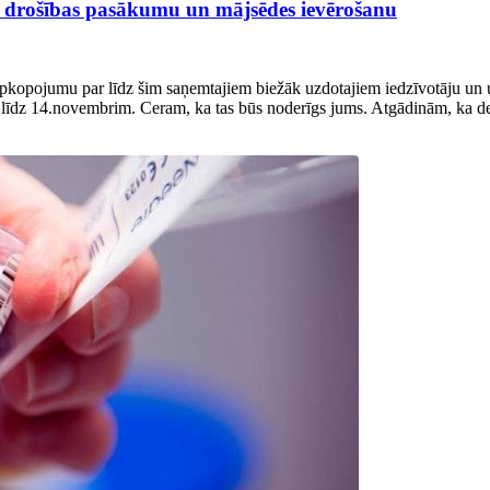
ro drošības pasākumu un mājsēdes ievērošanu
 apkopojumu par līdz šim saņemtajiem biežāk uzdotajiem iedzīvotāju un u
līdz 14.novembrim. Ceram, ka tas būs noderīgs jums. Atgādinām, ka det