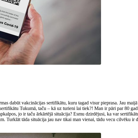
ēmas dabūt vakcinācijas sertifikātu, kuru tagad visur pieprasa. Jau maij
sertifikātu Tukumā, taču – kā uz turieni lai tiek?! Man ir pāri par 80 g
alpos, jo ir taču ārkārtējā situācija? Esmu dzirdējusi, ka var sertifikātu
ām. Turklāt tāda situācija jau nav tikai man vienai, tādu vecu cilvēku i