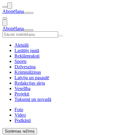
Abonēšana
Abonēšana
Aktuāli
Lasītājs jautā
Reklāmraksti
Sports
Dzīvesziņa
Kriminālziņas
Latvija un pasaulē
Redakcijas sleja
Veselība
Projekti
Tukumā un novadā
Foto
Video
Podkāsti
Sistēmas režīms