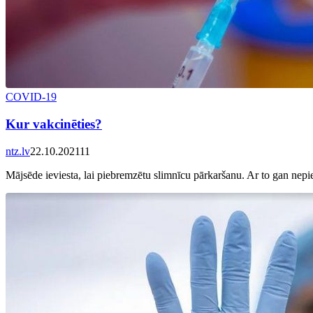
COVID-19
Kur vakcinēties?
ntz.lv
22.10.2021
11
Mājsēde ieviesta, lai piebremzētu slimnīcu pārkaršanu. Ar to gan nepie