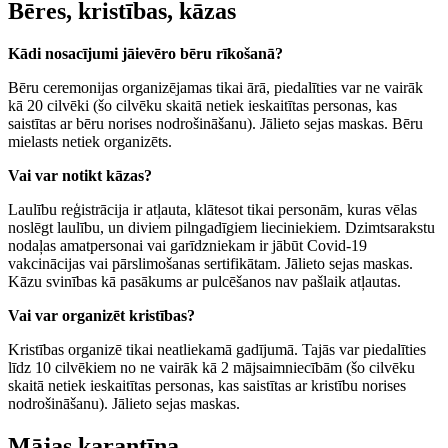
Bēres, kristības, kāzas
Kādi nosacījumi jāievēro bēru rīkošanā?
Bēru ceremonijas organizējamas tikai ārā, piedalīties var ne vairāk
kā 20 cilvēki (šo cilvēku skaitā netiek ieskaitītas personas, kas
saistītas ar bēru norises nodrošināšanu). Jālieto sejas maskas. Bēru
mielasts netiek organizēts.
Vai var notikt kāzas?
Laulību reģistrācija ir atļauta, klātesot tikai personām, kuras vēlas
noslēgt laulību, un diviem pilngadīgiem lieciniekiem. Dzimtsarakstu
nodaļas amatpersonai vai garīdzniekam ir jābūt Covid-19
vakcinācijas vai pārslimošanas sertifikātam. Jālieto sejas maskas.
Kāzu svinības kā pasākums ar pulcēšanos nav pašlaik atļautas.
Vai var organizēt kristības?
Kristības organizē tikai neatliekamā gadījumā. Tajās var piedalīties
līdz 10 cilvēkiem no ne vairāk kā 2 mājsaimniecībām (šo cilvēku
skaitā netiek ieskaitītas personas, kas saistītas ar kristību norises
nodrošināšanu). Jālieto sejas maskas.
Mājas karantīna