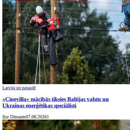
Latvija un pasaulē
«Cinevilla» mācībās tiksies Baltijas valstu un
Ukrainas enerģētikas speciālisti
Ilze Dimante
07.08.2026
1