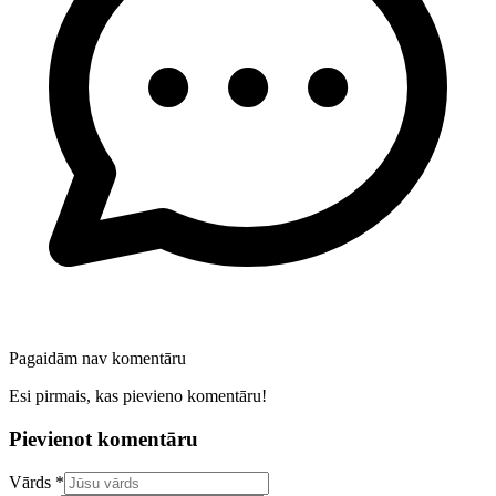
Pagaidām nav komentāru
Esi pirmais, kas pievieno komentāru!
Pievienot komentāru
Confirm your email address
Vārds *