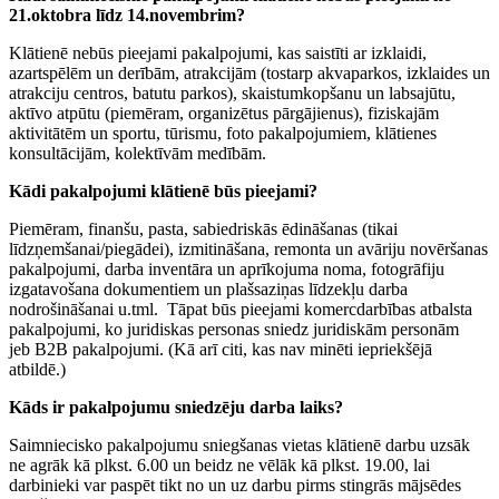
21.oktobra līdz 14.novembrim?
Klātienē nebūs pieejami pakalpojumi, kas saistīti ar izklaidi,
azartspēlēm un derībām, atrakcijām (tostarp akvaparkos, izklaides un
atrakciju centros, batutu parkos), skaistumkopšanu un labsajūtu,
aktīvo atpūtu (piemēram, organizētus pārgājienus), fiziskajām
aktivitātēm un sportu, tūrismu, foto pakalpojumiem, klātienes
konsultācijām, kolektīvām medībām.
Kādi pakalpojumi klātienē būs pieejami?
Piemēram, finanšu, pasta, sabiedriskās ēdināšanas (tikai
līdzņemšanai/piegādei), izmitināšana, remonta un avāriju novēršanas
pakalpojumi, darba inventāra un aprīkojuma noma, fotogrāfiju
izgatavošana dokumentiem un plašsaziņas līdzekļu darba
nodrošināšanai u.tml. Tāpat būs pieejami komercdarbības atbalsta
pakalpojumi, ko juridiskas personas sniedz juridiskām personām
jeb B2B pakalpojumi. (Kā arī citi, kas nav minēti iepriekšējā
atbildē.)
Kāds ir pakalpojumu sniedzēju darba laiks?
Saimniecisko pakalpojumu sniegšanas vietas klātienē darbu uzsāk
ne agrāk kā plkst. 6.00 un beidz ne vēlāk kā plkst. 19.00, lai
darbinieki var paspēt tikt no un uz darbu pirms stingrās mājsēdes