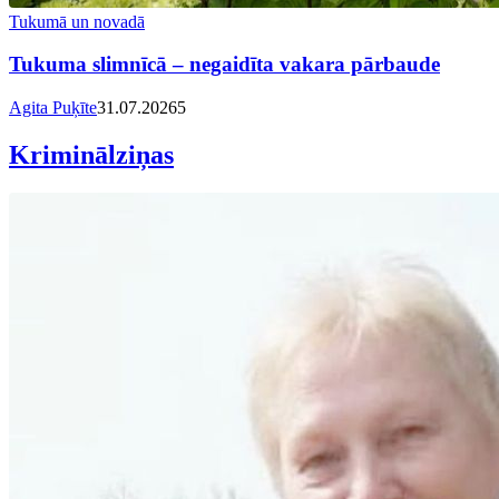
Tukumā un novadā
Tukuma slimnīcā – negaidīta vakara pārbaude
Agita Puķīte
31.07.2026
5
Kriminālziņas