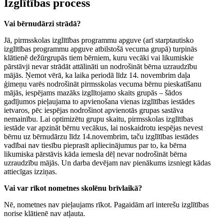
Izglītības process
Vai bērnudārzi strādā?
Jā, pirmsskolas izglītības programmu apguve (arī starptautisko
izglītības programmu apguve atbilstošā vecuma grupā) turpinās
klātienē dežūrgrupās tiem bērniem, kuru vecāki vai likumiskie
pārstāvji nevar strādāt attālināti un nodrošināt bērna uzraudzību
mājās. Ņemot vērā, ka laika periodā līdz 14. novembrim daļa
ģimeņu varēs nodrošināt pirmsskolas vecuma bērnu pieskatīšanu
mājās, iespējams mazāks izglītojamo skaits grupās – šādos
gadījumos pieļaujama to apvienošana vienas izglītības iestādes
ietvaros, pēc iespējas nodrošinot apvienotās grupas sastāva
nemainību. Lai optimizētu grupu skaitu, pirmsskolas izglītības
iestāde var apzināt bērnu vecākus, lai noskaidrotu iespējas nevest
bērnu uz bērnudārzu līdz 14.novembrim, taču izglītības iestādes
vadībai nav tiesību pieprasīt apliecinājumus par to, ka bērna
likumiska pārstāvis kāda iemesla dēļ nevar nodrošināt bērna
uzraudzību mājās. Un darba devējam nav pienākums izsniegt kādas
attiecīgas izziņas.
Vai var rīkot nometnes skolēnu brīvlaikā?
Nē, nometnes nav pieļaujams rīkot. Pagaidām arī interešu izglītības
norise klātienē nav atļauta.