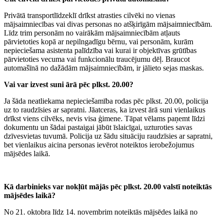
Privātā transportlīdzeklī drīkst atrasties cilvēki no vienas
mājsaimniecības vai divas personas no atšķirīgām mājsaimniecībām.
Līdz trim personām no vairākām mājsaimniecībām atļauts
pārvietoties kopā ar nepilngadīgu bērnu, vai personām, kurām
nepieciešama asistenta palīdzība vai kurai ir objektīvas grūtības
pārvietoties vecuma vai funkcionālu traucējumu dēļ. Braucot
automašīnā no dažādām mājsaimniecībām, ir jālieto sejas maskas.
Vai var izvest suni ārā pēc plkst. 20.00?
Ja šāda neatliekama nepieciešamība rodas pēc plkst. 20.00, policija
uz to raudzīsies ar sapratni. Jāatceras, ka izvest ārā suni vienlaikus
drīkst viens cilvēks, nevis visa ģimene. Tāpat vēlams paņemt līdzi
dokumentu un šādai pastaigai jābūt īslaicīgai, uzturoties savas
dzīvesvietas tuvumā. Policija uz šādu situāciju raudzīsies ar sapratni,
bet vienlaikus aicina personas ievērot noteiktos ierobežojumus
mājsēdes laikā.
Kā darbinieks var nokļūt mājās pēc plkst. 20.00 valstī noteiktās
mājsēdes laikā?
No 21. oktobra līdz 14. novembrim noteiktās mājsēdes laikā no