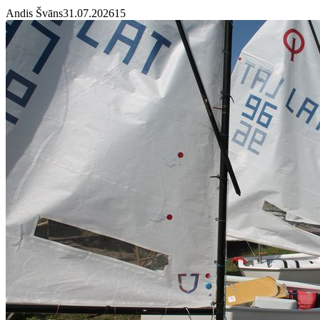
Andis Švāns
31.07.2026
1
5