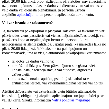
plkst. 20.00 līdz plkst. 5.00 aizliegums pārvietoties nav attiecināms
uz personām, kuras dodas uz darba vai dienesta vietu vai no tās, vai
veic darba vai dienesta pienākumus, ja persona uzrāda
aizpildītu
apliecinājumu
un personu apliecinošu dokumentu.
Vai var braukt ar taksometru?
Jā, taksometru pakalpojumi ir pieejami. Jāievēro, ka taksometrā var
pārvietoties viens pasažieris vai vienas mājsaimniecības locekļi, vai
pasažieris kopā ar nepilngadīgu bērnu vai personu, kurai
nepieciešama asistenta palīdzība. Jāpatur prātā, ka mājsēdes laikā no
plkst. 20.00 līdz plkst. 5.00 taksometra pakalpojumu un
komercpārvadājuma ar vieglo automobili pakalpojumu var izmantot:
lai dotos uz darbu vai no tā;
nokļūšanai līdz pasažieru pārvadājumu sniegšanas vietai
lidostā, ostā, dzelzceļa stacijā vai autoostā, atgrieztos
dzīvesvietā;
dotos uz diennakts aptieku, psiholoģiskā atbalsta vai
ārstniecības iestādi, vai veterinārmedicīnas iestādi vai no tās.
Atstājot dzīvesvietu vai uzturēšanās vietu būtisku attaisnojošu
iemeslu dēļ, obligāti ir jāaizpilda apliecinājums un jāņem līdzi pase
vai ID karte. Sīkāka informācija
Valsts policijas mājaslapā
.