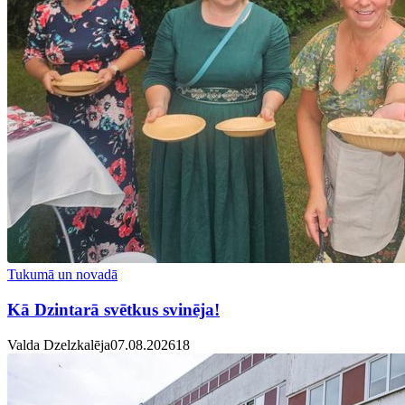
Tukumā un novadā
Kā Dzintarā svētkus svinēja!
Valda Dzelzkalēja
07.08.2026
1
8