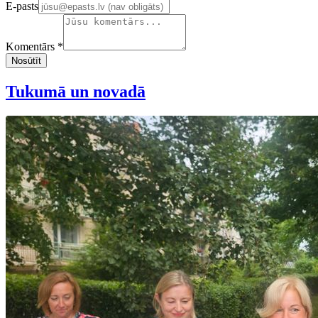
E-pasts
Komentārs *
Nosūtīt
Tukumā un novadā