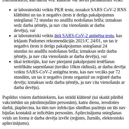
ar laboratoriski veiktu PĶR testu, nosakot SARS CoV-2 RNS
klātbūtni un tas ir negatīvs (tests ir derīgs pakalpojumus
sniegšanai 72 stundas no analīžu nodošanas brīža; izmaksas
sedz darba ņēmējs, ja nav cita vienošanās ar darba
devēju),
vai
ar laboratoriski veiktu
ātrā SARS-CoV-2 antigēna testu
, kas
iekļauts Padomes rekomendācijās 2021/C 24/01, un tas ir
negatīvs (tests ir derīgs pakalpojumus sniegšanai 24
stundas no analīžu nodošanas brīža; izmaksas sedz darba
ņēmējs, ja nav cita vienošanās ar darba devēju),
vai
tikai teritorijās, kur nav pieejami pakalpojumi testēšanas
sertifikātu saņemšanai (tuvāko 10km rādiusā), ar darba devēja
veiktu SARS-CoV-2 antigēna testu, kas nav vecāks par 72
stundām, un tas ir negatīvs (testu organizē un reģistrē darba
devējs; izmaksas sedz darba ņēmējs, ja nav cita vienošanās ar
darba devēju).
Papildus visiem darbiniekiem, kas strādā klātienē (tai skaitā pilnībā
vakcinētām un pārslimojušām personām), katru dienu, ierodoties
darbā, jāapliecina, ka tām nav infekcijas slimības pazīmju un tās nav
bijušas kontaktā ar inficētām personām. Apliecinājuma sniegšanas
veids un forma ir darba devēja izvēle (reģistrs, žurnāls, elektronisks
apliecinājums).