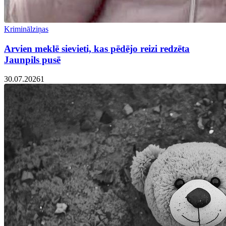
Kriminālziņas
Arvien meklē sievieti, kas pēdējo reizi redzēta
Jaunpils pusē
30.07.2026
1