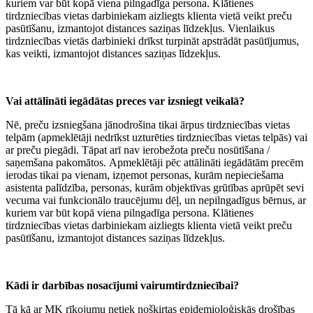
kuriem var būt kopā viena pilngadīga persona. Klātienes
tirdzniecības vietas darbiniekam aizliegts klienta vietā veikt preču
pasūtīšanu, izmantojot distances saziņas līdzekļus. Vienlaikus
tirdzniecības vietās darbinieki drīkst turpināt apstrādāt pasūtījumus,
kas veikti, izmantojot distances saziņas līdzekļus.
Vai attālināti iegādātas preces var izsniegt veikalā?
Nē, preču izsniegšana jānodrošina tikai ārpus tirdzniecības vietas
telpām (apmeklētāji nedrīkst uzturēties tirdzniecības vietas telpās) vai
ar preču piegādi. Tāpat arī nav ierobežota preču nosūtīšana /
saņemšana pakomātos. Apmeklētāji pēc attālināti iegādātām precēm
ierodas tikai pa vienam, izņemot personas, kurām nepieciešama
asistenta palīdzība, personas, kurām objektīvas grūtības aprūpēt sevi
vecuma vai funkcionālo traucējumu dēļ, un nepilngadīgus bērnus, ar
kuriem var būt kopā viena pilngadīga persona. Klātienes
tirdzniecības vietas darbiniekam aizliegts klienta vietā veikt preču
pasūtīšanu, izmantojot distances saziņas līdzekļus.
Kādi ir darbības nosacījumi vairumtirdzniecībai?
Tā kā ar MK rīkojumu netiek nošķirtas epidemioloģiskās drošības