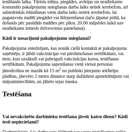
iestāšanās laika. Tūristu mītņu, piegādes, avārijas un neatliekamo
komunālo pakalpojumu sniegšanas darba laiks netiek ierobežots, arī
sabiedriskās ēdināšanas vietu darba laiks netiek ierobežots, lai
pagatavotu maltīti piegādei vai līdzņemšanai (taču jāpatur prātā, ka
došanās pēc pasūtītās maltītes pēc plkst. 20.00 mājsēdes laikā nav
neatliekams iemesls dzīvesvietas pamešanai).
Kādi ir nosacījumi pakalpojumu sniegšanai?
Pakalpojuma sniedzējam, kas nonāk ciešā kontaktā ar pakalpojuma
saņēmēju, ir jābūt vakcinācijas vai pārslimošanas sertifikātam, vai
tiem, kuri uzsākuši vai pabeiguši vakcinācijas kursu, testēšanas
sertifikātam. Pakalpojuma saņemšanas vietā vienai personai
2
jānodrošina ne mazāk kā 15 m
no publiski pieejamo iekštelpu
platības, jāievēro 2 metru distance starp dažādiem apmeklētājiem vai
mājsaimniecībām, un jālieto sejas maska.
Testēšana
Vai nevakcinētu darbinieku testēšana jāveic katru dienu? Kādi
testi nepieciešami?
Darbiniekiem, kas darbu veic klātienē var savus pienākumus veikt: