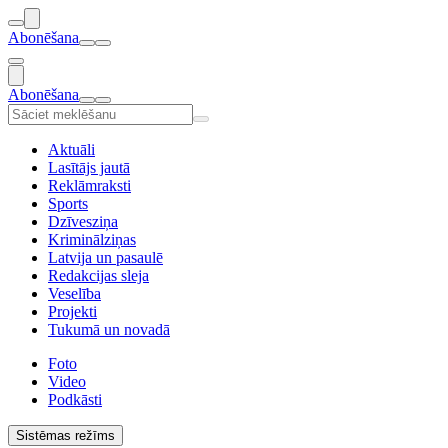
Abonēšana
Abonēšana
Aktuāli
Lasītājs jautā
Reklāmraksti
Sports
Dzīvesziņa
Kriminālziņas
Latvija un pasaulē
Redakcijas sleja
Veselība
Projekti
Tukumā un novadā
Foto
Video
Podkāsti
Sistēmas režīms