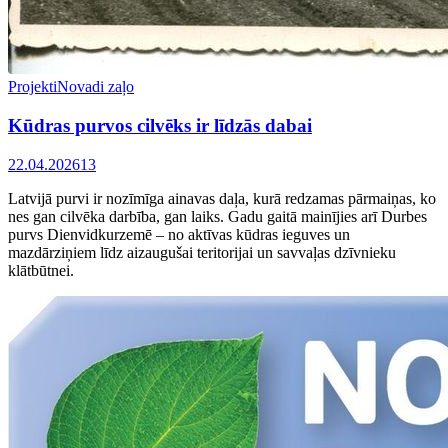
Projekti
Novadi zaļo
Kūdras purvos cilvēks ir līdzās dabai
22.04.2026
1
3
Latvijā purvi ir nozīmīga ainavas daļa, kurā redzamas pārmaiņas, ko
nes gan cilvēka darbība, gan laiks. Gadu gaitā mainījies arī Durbes
purvs Dienvidkurzemē – no aktīvas kūdras ieguves un
mazdārziņiem līdz aizaugušai teritorijai un savvaļas dzīvnieku
klātbūtnei.