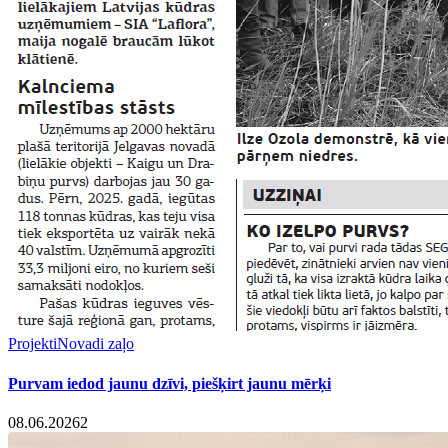
Projekti
Novadi zaļo
Purvam iedod jaunu dzīvi, piešķirt jaunu mērķi
08.06.2026
2