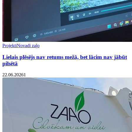
Projekti
Novadi zaļo
Lielais plēsējs nav retums mežā, bet lācim nav jābūt
pilsētā
22.06.2026
1