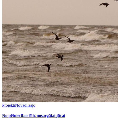
Projekti
Novadi zaļo
No pētniecības līdz nosargātai jūrai