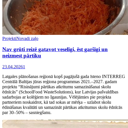
Projekti
Novadi zaļo
Nav grūti reizē gatavot veselīgi, ēst garšīgi un
neizmest pārtiku
23.04.2026
1
Latgales plānošanas reģionā kopš pagājušā gada īsteno INTERREG
Centrālā Baltijas jūras reģiona programmas 2021.–2027. gadam
projektu “Risinājumi pārtikas atkritumu samazināšanai skolu
ēdnīcās” (SchoolFood WasteSolutions), kur Latvijas pašvaldības
sadarbojas ar kolēģiem no Igaunijas. Vēlējāmies pie projekta
partneriem noskaidrot, kā tad sokas ar mērķa – uzlabot skolu
ēdināšanas kvalitāti un samazināt pārtikas atkritumus skolu ēdnīcās
par 30–50% – sasniegšanu.