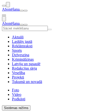
Abonēšana
Abonēšana
Aktuāli
Lasītājs jautā
Reklāmraksti
Sports
Dzīvesziņa
Kriminālziņas
Latvija un pasaulē
Redakcijas sleja
Veselība
Projekti
Tukumā un novadā
Foto
Video
Podkāsti
Sistēmas režīms