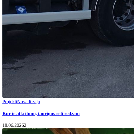
Projekti
Novadi zaļo
Kur ir atkritumi, tauriņus reti redzam
18.06.2026
2