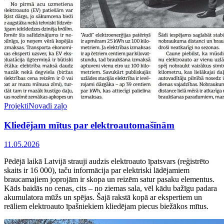
Projekti
Novadi zaļo
Kliedējam mītus par elektroautomašīnām
11.05.2026
Pēdējā laikā Latvijā strauji audzis elektroauto īpatsvars (reģistrēto
skaits ir 16 000), taču informācija par elektriski lādējamiem
braucamajiem joprojām ir skopa un reizēm satur pasaku elementus.
Kāds baidās no cenas, cits – no ziemas sala, vēl kādu bažīgu padara
akumulatora mūžs un spējas. Šajā rakstā kopā ar ekspertiem un
reāliem elektroauto īpašniekiem kliedējam piecus biežākos mītus.