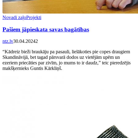
Novadi zaļo
Projekti
Pašiem jāpieskata savas bagātības
ntz.lv
30.04.2024
2
“Kādreiz bieži braukāju pa pasauli, lielākoties pie copes draugiem
Skandināvijā, bet tagad pārsvarā dodos uz vietējām upēm un
ezeriem priecāties par zivīm, jo mums to ir daudz,” teic pieredzējis
makšķernieks Guntis Kārkliņš.