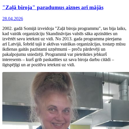
"Zaļā biroja" paradumus aiznes arī mājās
28.04.2026
2002. gadā Somijā izveidoja "Zaļā biroja programmu", tas bija laiks,
kad vairāk organizāciju Skandināvijas valstīs sāka apzināties un
izvērtēt savu ietekmi uz vidi. No 2013. gada programma pieejama
arī Latvijā, šobrīd tajā ir aktīvas vairākas organizācijas, tostarp mūsu
ikdienas gaitās pazīstami uzņēmumi – preču pārdevēji un
pakalpojumu sniedzēji. Programmā var pieteikties jebkurš
interesents – kurš grib paskatīties uz sava biroja darbu citādi –
ilgtspējīgi un ar pozitīvu ietekmi uz vidi.