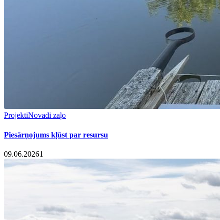
Projekti
Novadi zaļo
Piesārņojums kļūst par resursu
09.06.2026
1