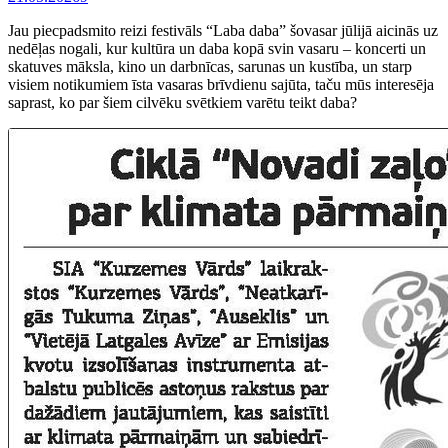
Jau piecpadsmito reizi festivāls “Laba daba” šovasar jūlijā aicinās uz
nedēļas nogali, kur kultūra un daba kopā svin vasaru – koncerti un
skatuves māksla, kino un darbnīcas, sarunas un kustība, un starp
visiem notikumiem īsta vasaras brīvdienu sajūta, taču mūs interesēja
saprast, ko par šiem cilvēku svētkiem varētu teikt daba?