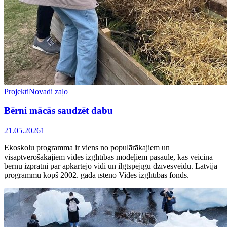
Projekti
Novadi zaļo
Bērni mācās saudzēt dabu
21.05.2026
1
Ekoskolu programma ir viens no populārākajiem un
visaptverošākajiem vides izglītības modeļiem pasaulē, kas veicina
bērnu izpratni par apkārtējo vidi un ilgtspējīgu dzīvesveidu. Latvijā
programmu kopš 2002. gada īsteno Vides izglītības fonds.