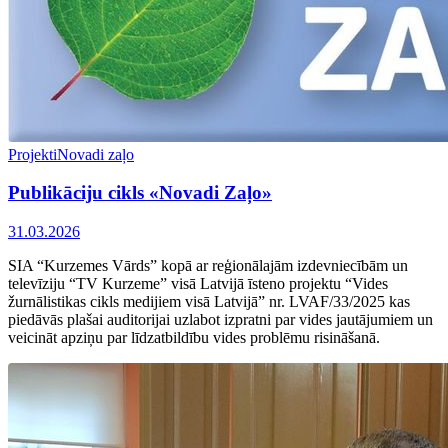
Projekti
Novadi zaļo
Publikāciju cikls «Novadi Zaļo»
31.03.2026
SIA “Kurzemes Vārds” kopā ar reģionālajām izdevniecībām un
televīziju “TV Kurzeme” visā Latvijā īsteno projektu “Vides
žurnālistikas cikls medijiem visā Latvijā” nr. LVAF/33/2025 kas
piedāvās plašai auditorijai uzlabot izpratni par vides jautājumiem un
veicināt apziņu par līdzatbildību vides problēmu risināšanā.