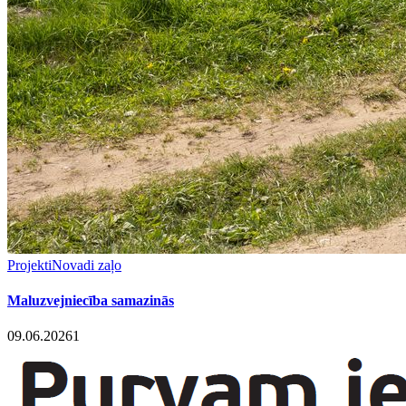
Projekti
Novadi zaļo
Maluzvejniecība samazinās
09.06.2026
1