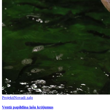
Projekti
Novadi zaļo
Ventā papildina lašu krājumus