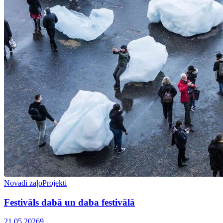
Novadi zaļo
Projekti
Festivāls dabā un daba festivālā
21.05.2026
9