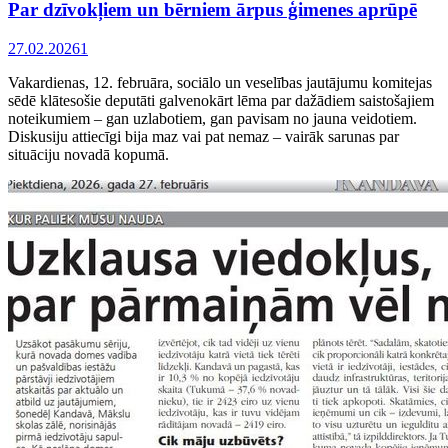
Par dzīvokļiem un bērniem ārpus ģimenes aprūpē
27.02.2026
1
Vakardienas, 12. februāra, sociālo un veselības jautājumu komitejas
sēdē klātesošie deputāti galvenokārt lēma par dažādiem saistošajiem
noteikumiem – gan uzlabotiem, gan pavisam no jauna veidotiem.
Diskusiju attiecīgi bija maz vai pat nemaz – vairāk sarunas par
situāciju novadā kopumā.