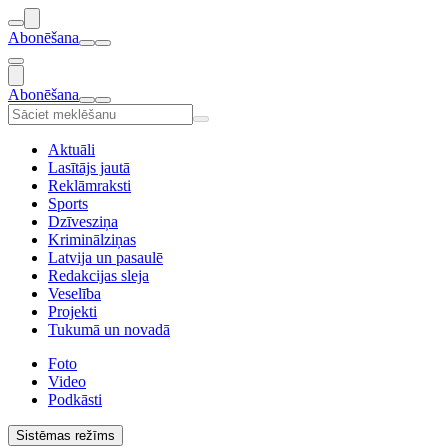
Abonēšana
Abonēšana
Aktuāli
Lasītājs jautā
Reklāmraksti
Sports
Dzīvesziņa
Kriminālziņas
Latvija un pasaulē
Redakcijas sleja
Veselība
Projekti
Tukumā un novadā
Foto
Video
Podkāsti
Sistēmas režīms