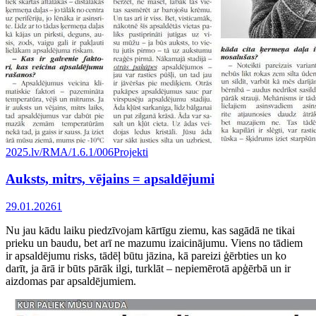
2025.lv/RMA/1.6.1/006
Projekti
Auksts, mitrs, vējains = apsaldējumi
29.01.2026
1
Nu jau kādu laiku piedzīvojam kārtīgu ziemu, kas sagādā ne tikai
prieku un baudu, bet arī ne mazumu izaicinājumu. Viens no tādiem
ir apsaldējumu risks, tādēļ būtu jāzina, kā pareizi ģērbties un ko
darīt, ja ārā ir būts pārāk ilgi, turklāt – nepiemērotā apģērbā un ir
aizdomas par apsaldējumiem.