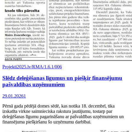
Projekti
2025.lv/RMA/1.6.1/006
Slēdz deleģēšanas līgumus un piešķir finansējumu
pašvaldības uzņēmumiem
29.01.2026
1
Pērnā gada pēdējā domes sēdē, kas notika 18. decembrī, tika
izskatīta virkne saimnieciska rakstura jautājumu, tostarp par
deleģēšanas līgumu pagarināšanu ar pašvaldības uzņēmumiem un
finansējuma piešķiršanu šo uzņēmumu darbībai.