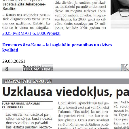
2025.lv/RMA/1.6.1/006
Projekti
Demences ārstēšana – lai saglabātu personības un dzīves
kvalitāti
29.03.2026
1