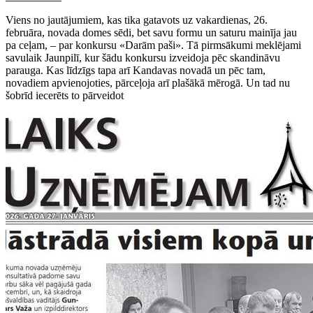
Viens no jautājumiem, kas tika gatavots uz vakardienas, 26.
februāra, novada domes sēdi, bet savu formu un saturu mainīja jau
pa ceļam, – par konkursu «Darām paši». Tā pirmsākumi meklējami
savulaik Jaunpilī, kur šādu konkursu izveidoja pēc skandināvu
parauga. Kas līdzīgs tapa arī Kandavas novadā un pēc tam,
novadiem apvienojoties, pārceļoja arī plašākā mērogā. Un tad nu
šobrīd iecerēts to pārveidot