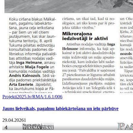
Projekti
2025.lv/RMA/1.6.1/006
Jauns lielveikals, pagalmu labiekārtošana un ielu pārbūve
29.04.2026
1