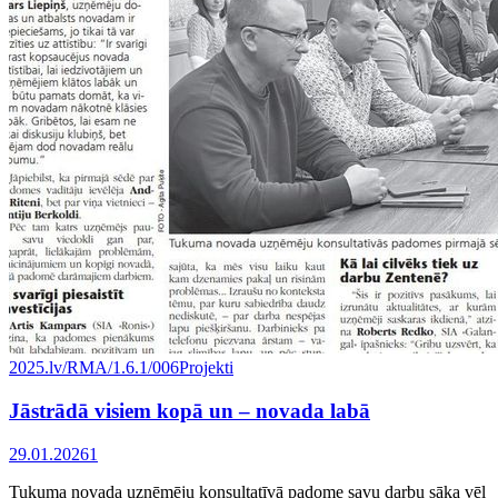
2025.lv/RMA/1.6.1/006
Projekti
Jāstrādā visiem kopā un – novada labā
29.01.2026
1
Tukuma novada uzņēmēju konsultatīvā padome savu darbu sāka vēl