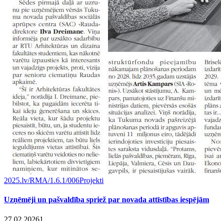
2025.lv/RMA/1.6.1/006
Projekti
Uzņēmēji un pašvaldība spriež par novada attīstības iespējām
27.02.2026
1