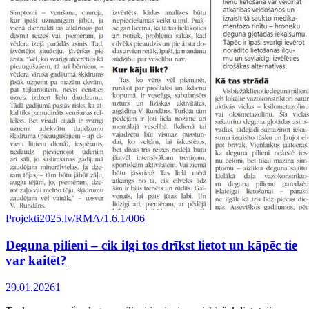
Projekti
2025.lv/RMA/1.6.1/006
Deguna pilieni – cik ilgi tos drīkst lietot un kāpēc tie
var kaitēt?
29.01.2026
1