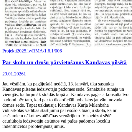
Projekti
2025.lv/RMA/1.6.1/006
Par skolu un drošu pārvietošanos Kandavas pilsētā
29.01.2026
1
Jau vēstījām, ka pagājušajā nedēļā, 13. janvārī, tika sasaukta
Kandavas pilsētas iedzīvotāju padomes sēde. Sanākušie runāja un
vienojās, ka turpmāk strādās kopā ar Kandavas pagasta konsultatīvo
padomi pēc tam, kad par to tiks oficiāli nobalstos janvāra novada
domes sēdē. Tāpat uzklausīja Kandavas Kārļa Mīlenbaha
vidusskolas vadības stāstījumu par esošo situāciju skolā, kā arī
iesējamiem nākotnes attīstības scenārijiem. Visbeidzot sēdē
caurlūkoja iedzīvotāju atsūtītos vai pašas padomes locekļu
indentificētos problēmjautājumus.