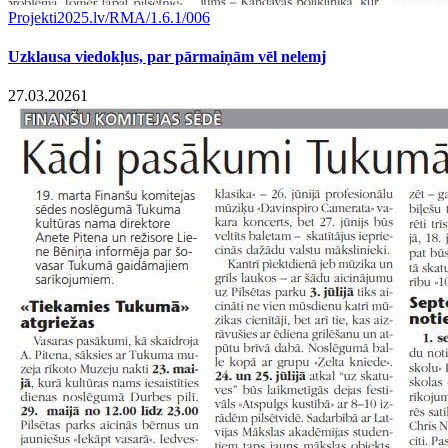
Projekti
2025.lv/RMA/1.6.1/006
Uzklausa viedokļus, par pārmaiņām vēl nelemj
27.03.2026
1