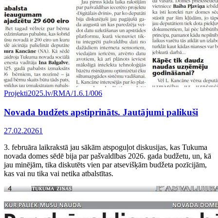
Projekti
2025.lv/RMA/1.6.1/006
Novada budžets apstiprināts. Jautājumi palikuši
27.02.2026
1
3. februāra laikrakstā jau sākām atspoguļot diskusijas, kas Tukuma
novada domes sēdē bija par pašvaldības 2026. gada budžetu, un, kā
jau minējām, tika diskutēts vien par atsevišķām budžeta pozīcijām,
kas vai nu tika vai netika atbalstītas.