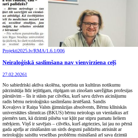
Projekti
2025.lv/RMA/1.6.1/006
Neiraloģiskā saslimšana nav vienvirziena ceļš
27.02.2026
1
No sabiedriski aktīva skolēna, sportista un kultūras notikumu
pārzinātāja līdz iejūtīgam, rūpīgam un zinošam sarežģītas profesijas
pārstāvim – šis ir stāsts par cilvēku, kurš savu dzīves aicinājumu
radis bērnu neiroloģisko saslimšanu ārstēšanā. Sandis
Kovaļovs ir Raiņa Valsts ģimnāzijas absolvents, Bērnu klīniskās
universitātes slimnīcas (BKUS) bērnu neirologs un vienlaikus arī
piemērs tam, kā dzimtā pilsēta var kļūt par stipru pamatu lieliem
mērķiem. Viņš ir savējais – cilvēks, kurš atgriezies, lai jau no pērnā
gada aprīļa ar zināšanām un sirds degsmi palīdzētu atrisināt ar
neiroloģiju saistītu veselības problēmu risināšanā arī sava dzimtā