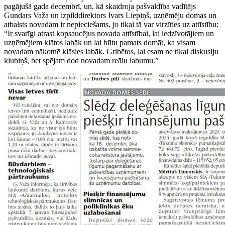
pagājušā gada decembrī, un, kā skaidroja pašvaldība vadītājs
Gundars Važa un izpilddirektors Ivars Liepiņš, uzņēmēju domas un
atbalsts novadam ir nepieciešams, jo tikai tā var virzīties uz attīstību:
“Ir svarīgi atrast kopsaucējus novada attīstībai, lai iedzīvotājiem un
uzņēmējiem klātos labāk un lai būtu pamats domāt, ka visam
novadam nākotnē klāsies labāk. Gribētos, lai esam ne tikai diskusiju
klubiņš, bet spējam dod novadam reālu labumu.”