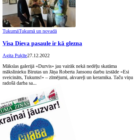
Tukumā
Tukumā un novadā
Visa Dieva pasaule ir kā glezna
Agita Puķīte
27.12.2022
Mākslas galerijā «Durvis» jau vairāk nekā nedēļu skatāma
mākslinieku Birutas un Jāņa Roberta Jansonu darbu izstāde «Esi
sveicināts, Tukums!» – zīmējumi, akvareļi un keramika. Taču viņu
radošā darba sa...