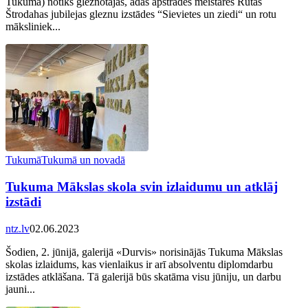
Tukumā) notiks gleznotājas, ādas apstrādes meistares Rutas
Štrodahas jubilejas gleznu izstādes “Sievietes un ziedi“ un rotu
māksliniek...
Tukumā
Tukumā un novadā
Tukuma Mākslas skola svin izlaidumu un atklāj
izstādi
ntz.lv
02.06.2023
Šodien, 2. jūnijā, galerijā «Durvis» norisinājās Tukuma Mākslas
skolas izlaidums, kas vienlaikus ir arī absolventu diplomdarbu
izstādes atklāšana. Tā galerijā būs skatāma visu jūniju, un darbu
jauni...