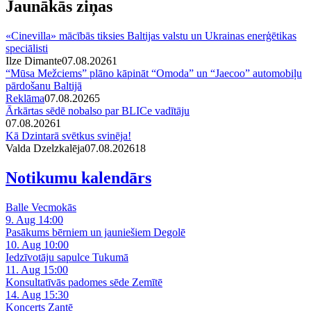
Jaunākās ziņas
«Cinevilla» mācībās tiksies Baltijas valstu un Ukrainas enerģētikas
speciālisti
Ilze Dimante
07.08.2026
1
“Mūsa Mežciems” plāno kāpināt “Omoda” un “Jaecoo” automobiļu
pārdošanu Baltijā
Reklāma
07.08.2026
5
Ārkārtas sēdē nobalso par BLICe vadītāju
07.08.2026
1
Kā Dzintarā svētkus svinēja!
Valda Dzelzkalēja
07.08.2026
1
8
Notikumu kalendārs
Balle Vecmokās
9. Aug 14:00
Pasākums bērniem un jauniešiem Degolē
10. Aug 10:00
Iedzīvotāju sapulce Tukumā
11. Aug 15:00
Konsultatīvās padomes sēde Zemītē
14. Aug 15:30
Koncerts Zantē