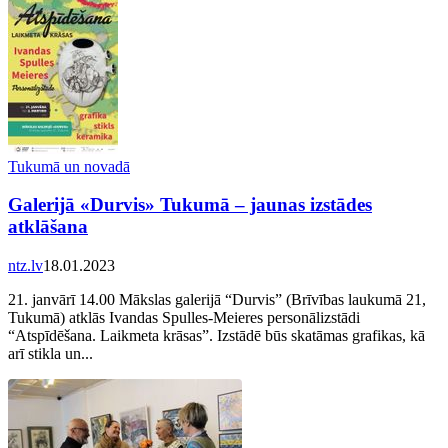
Tukumā un novadā
Galerijā «Durvis» Tukumā – jaunas izstādes
atklāšana
ntz.lv
18.01.2023
21. janvārī 14.00 Mākslas galerijā “Durvis” (Brīvības laukumā 21,
Tukumā) atklās Ivandas Spulles-Meieres personālizstādi
“Atspīdēšana. Laikmeta krāsas”. Izstādē būs skatāmas grafikas, kā
arī stikla un...