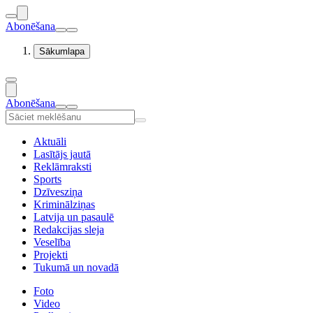
Abonēšana
Sākumlapa
Abonēšana
Aktuāli
Lasītājs jautā
Reklāmraksti
Sports
Dzīvesziņa
Kriminālziņas
Latvija un pasaulē
Redakcijas sleja
Veselība
Projekti
Tukumā un novadā
Foto
Video