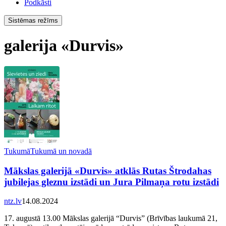
Podkāsti
Sistēmas režīms
galerija «Durvis»
Tukumā
Tukumā un novadā
Mākslas galerijā «Durvis» atklās Rutas Štrodahas
jubilejas gleznu izstādi un Jura Pilmaņa rotu izstādi
ntz.lv
14.08.2024
17. augustā 13.00 Mākslas galerijā “Durvis” (Brīvības laukumā 21,