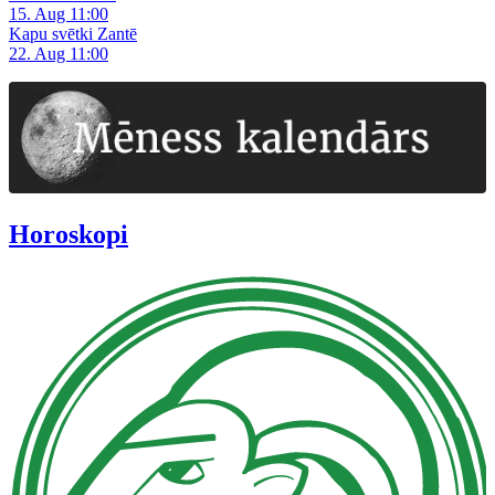
15. Aug 11:00
Kapu svētki Zantē
22. Aug 11:00
Horoskopi