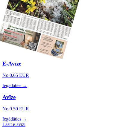
E-Avīze
No 0.65 EUR
Iegādāties →
Avīze
No 9.50 EUR
Iegādāties →
Lasīt e-avīzi