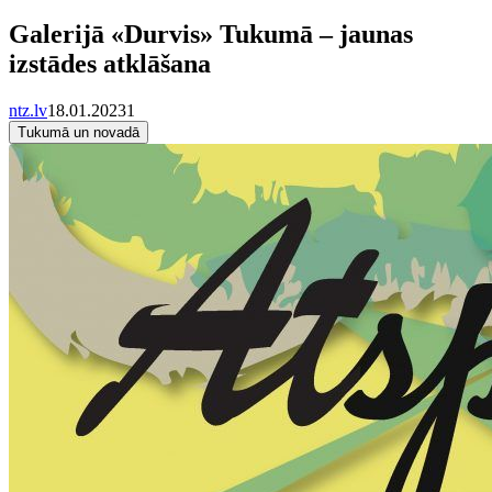
Galerijā «Durvis» Tukumā – jaunas
izstādes atklāšana
ntz.lv
18.01.2023
1
Tukumā un novadā