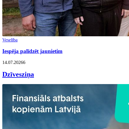
Veselība
Iespēja palīdzēt jaunietim
14.07.2026
6
Dzīvesziņa