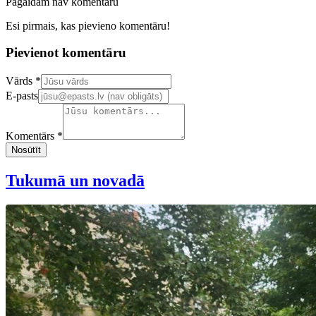
Pagaidām nav komentāru
Esi pirmais, kas pievieno komentāru!
Pievienot komentāru
Confirm your email address
Vārds *
E-pasts
Komentārs *
Nosūtīt
Tukumā un novadā