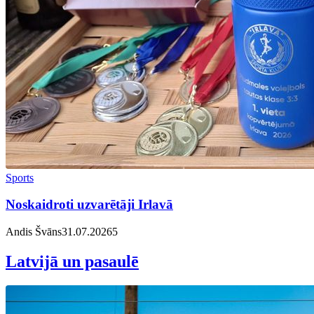
Sports
Noskaidroti uzvarētāji Irlavā
Andis Švāns
31.07.2026
5
Latvijā un pasaulē