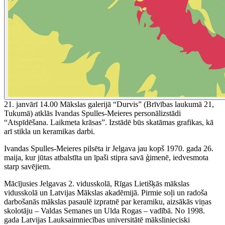
21. janvārī 14.00 Mākslas galerijā “Durvis” (Brīvības laukumā 21,
Tukumā) atklās Ivandas Spulles-Meieres personālizstādi
“Atspīdēšana. Laikmeta krāsas”. Izstādē būs skatāmas grafikas, kā
arī stikla un keramikas darbi.
Ivandas Spulles-Meieres pilsēta ir Jelgava jau kopš 1970. gada 26.
maija, kur jūtas atbalstīta un īpaši stipra savā ģimenē, iedvesmota
starp savējiem.
Mācījusies Jelgavas 2. vidusskolā, Rīgas Lietišķās mākslas
vidusskolā un Latvijas Mākslas akadēmijā. Pirmie soļi un radoša
darbošanās mākslas pasaulē izpratnē par keramiku, aizsākās viņas
skolotāju – Valdas Semanes un Ulda Rogas – vadībā. No 1998.
gada Latvijas Lauksaimniecības universitātē mākslinieciski