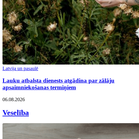
Latvija un pasaulē
Lauku atbalsta dienests atgādina par zālāju
apsaimniekošanas termiņiem
06.08.2026
Veselība