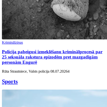
Kriminālziņas
Policija pabeigusi izmeklēšanu kriminālprocesā par
25 seksuāla rakstura epizodēm pret mazgadīgām
personām Engurē
Rūta Strautniece, Valsts policija
08.07.2026
4
Sports