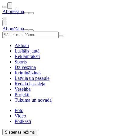
Abonēšana
Abonēšana
Aktuāli
Lasītājs jautā
Reklāmraksti
Sports
Dzīvesziņa
Kriminālziņas
Latvija un pasaulē
Redakcijas sleja
Veselība
Projekti
Tukumā un novadā
Foto
Video
Podkāsti
Sistēmas režīms