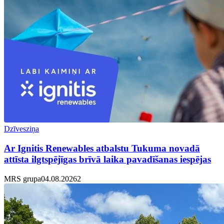
Dzīvesziņa
Ar Ignitis Renewables atbalstu Tukuma novadā
attīsta ilgtspējīgas brīvā laika pavadīšanas iespējas
MRS grupa
04.08.2026
2