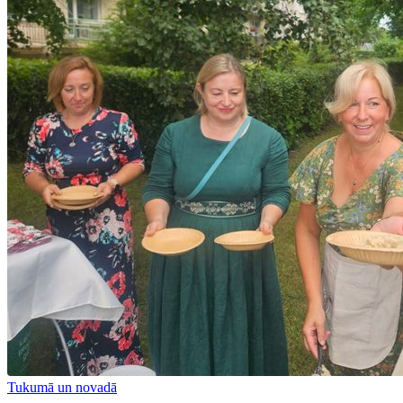
Tukumā un novadā