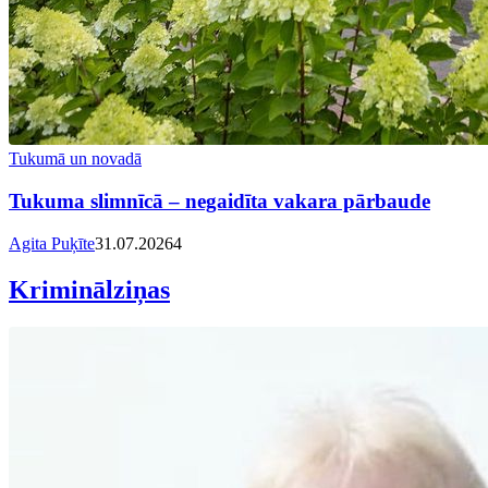
Tukumā un novadā
Tukuma slimnīcā – negaidīta vakara pārbaude
Agita Puķīte
31.07.2026
4
Kriminālziņas