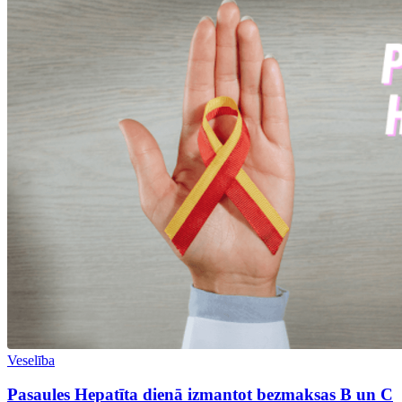
Veselība
Pasaules Hepatīta dienā izmantot bezmaksas B un C