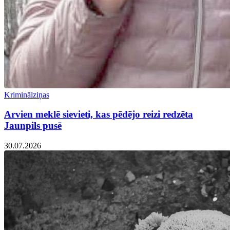
Kriminālziņas
Arvien meklē sievieti, kas pēdējo reizi redzēta
Jaunpils pusē
30.07.2026