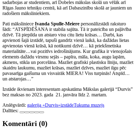
sadarbojas ar studentiem, arī Dobeles mākslas skolā un vēlāk arī
Rīgas Jauno tehniķu centrā, kā arī Dabaszinību skolā ar jauniem un
radošiem māksliniekiem.
Pati māksliniece
Ivanda Spulle-Meiere
personālizstādi raksturo
šādi: “ATSPĪDĒŠANA ir stabila sajūta. Tā ir pateicība un paļāvība
dzīvē. Tā piepilda un atstaro visu citu lietu krāsas… Darbi, kas
apvienoti šajā izstādē, tapuši gandrīz vienā laikā, ka dažādas lietas
apvienotas vienā krāsā, kā notikumi dzīvē… kā priekšmetiska
materialitāte…vai pozitīvs iedrošinājums. Kur grafika ir vienojošais
elements dažādu virsmu sejās – papīra, māla, koka, augu lapām,
akmens, stikla un porcelāna. Mazliet grafiski plastisku līniju, mazliet
skaidru laukumu, mazliet krāsas, mazliet dzīves, mazliet ilgu pēc
pavasarīga gaišuma un visvairāk MIERA! Viss turpinās! Atspīd…
un atstarojas…”
Izstāde ikvienam interesentam apskatāma Mākslas galerijā “Durvis”
bez maksas no 2023. gada 21. janvāra līdz 2. martam.
Atslēgvārdi:
galerija «Durvis»
izstāde
Tukuma muzejs
Dalīties:
Komentāri (0)