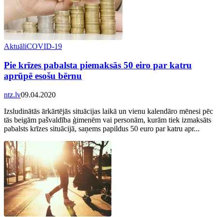
Aktuāli
COVID-19
Pie krīzes pabalsta piemaksās 50 eiro par katru
aprūpē esošu bērnu
ntz.lv
09.04.2020
Izsludinātās ārkārtējās situācijas laikā un vienu kalendāro mēnesi pēc
tās beigām pašvaldība ģimenēm vai personām, kurām tiek izmaksāts
pabalsts krīzes situācijā, saņems papildus 50 euro par katru apr...