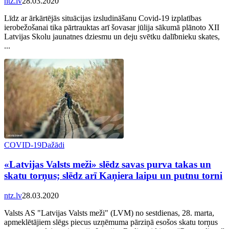
ntz.lv
28.03.2020
Līdz ar ārkārtējās situācijas izsludināšanu Covid-19 izplatības
ierobežošanai tika pārtrauktas arī šovasar jūlija sākumā plānoto XII
Latvijas Skolu jaunatnes dziesmu un deju svētku dalībnieku skates,
...
COVID-19
Dažādi
«Latvijas Valsts meži» slēdz savas purva takas un
skatu torņus; slēdz arī Kaņiera laipu un putnu torni
ntz.lv
28.03.2020
Valsts AS "Latvijas Valsts meži" (LVM) no sestdienas, 28. marta,
apmeklētājiem slēgs piecus uzņēmuma pārziņā esošos skatu torņus