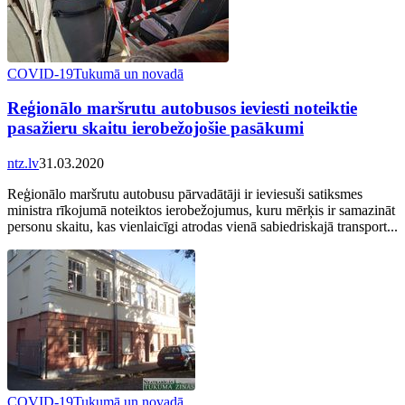
COVID-19
Tukumā un novadā
Reģionālo maršrutu autobusos ieviesti noteiktie
pasažieru skaitu ierobežojošie pasākumi
ntz.lv
31.03.2020
Reģionālo maršrutu autobusu pārvadātāji ir ieviesuši satiksmes
ministra rīkojumā noteiktos ierobežojumus, kuru mērķis ir samazināt
personu skaitu, kas vienlaicīgi atrodas vienā sabiedriskajā transport...
COVID-19
Tukumā un novadā