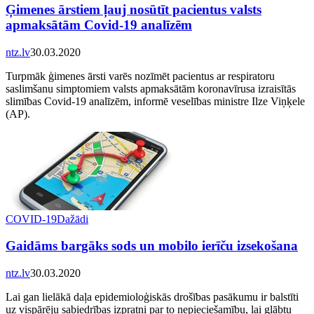
Ģimenes ārstiem ļauj nosūtīt pacientus valsts
apmaksātām Covid-19 analīzēm
ntz.lv
30.03.2020
Turpmāk ģimenes ārsti varēs nozīmēt pacientus ar respiratoru
saslimšanu simptomiem valsts apmaksātām koronavīrusa izraisītās
slimības Covid-19 analīzēm, informē veselības ministre Ilze Viņķele
(AP).
COVID-19
Dažādi
Gaidāms bargāks sods un mobilo ierīču izsekošana
ntz.lv
30.03.2020
Lai gan lielākā daļa epidemioloģiskās drošības pasākumu ir balstīti
uz vispārēju sabiedrības izpratni par to nepieciešamību, lai glābtu