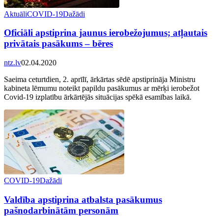
Aktuāli
COVID-19
Dažādi
Oficiāli apstiprina jaunus ierobežojumus; atļautais
privātais pasākums – bēres
ntz.lv
02.04.2020
Saeima ceturtdien, 2. aprīlī, ārkārtas sēdē apstiprināja Ministru
kabineta lēmumu noteikt papildu pasākumus ar mērķi ierobežot
Covid-19 izplatību ārkārtējās situācijas spēkā esamības laikā.
COVID-19
Dažādi
Valdība apstiprina atbalsta pasākumus
pašnodarbinātām personām