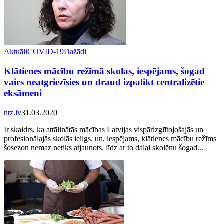
Aktuāli
COVID-19
Dažādi
Klātienes mācību režīmā skolas, iespējams, šogad
vairs neatgriezīsies un draud izpalikt centralizētie
eksāmeni
ntz.lv
31.03.2020
Ir skaidrs, ka attālinātās mācības Latvijas vispārizglītojošajās un
profesionālajās skolās ieilgs, un, iespējams, klātienes mācību režīms
šosezon nemaz netiks atjaunots, līdz ar to daļai skolēnu šogad...