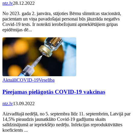
ntz.lv
28.12.2022
No 2023. gada 2. janvāra, stājoties Bērnu slimnīcas stacionārā,
pacientam un viņa pavadošajai personai būs jāuzrāda negatīvs
Covid-19 tests. Ir noteikti ierobežojumi apmeklētājiem gripas
epidēmijas dē...
Aktuāli
COVID-19
Veselība
Pieejamas pielāgotās COVID-19 vakcīnas
ntz.lv
13.09.2022
Aizvadītajā nedēļā, no 5. septembra līdz 11. septembrim, Latvijā par
14,5% pieaudzis jaunatklāto Covid-19 gadījumu skaits
salīdzinājumā ar iepriekšējo nedēļu. Infekcijas reproduktivitātes
koeficients ...