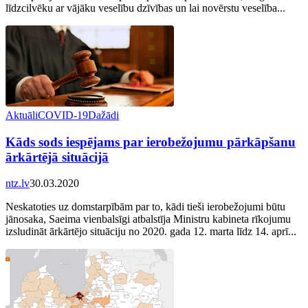
līdzcilvēku ar vājāku veselību dzīvības un lai novērstu veselība...
Aktuāli
COVID-19
Dažādi
Kāds sods iespējams par ierobežojumu pārkāpšanu
ārkārtējā situācijā
ntz.lv
30.03.2020
Neskatoties uz domstarpībām par to, kādi tieši ierobežojumi būtu
jānosaka, Saeima vienbalsīgi atbalstīja Ministru kabineta rīkojumu
izsludināt ārkārtējo situāciju no 2020. gada 12. marta līdz 14. aprī...