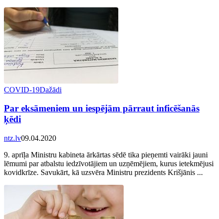
COVID-19
Dažādi
Par eksāmeniem un iespējām pārraut inficēšanās
ķēdi
ntz.lv
09.04.2020
9. aprīļa Ministru kabineta ārkārtas sēdē tika pieņemti vairāki jauni
lēmumi par atbalstu iedzīvotājiem un uzņēmējiem, kurus ietekmējusi
kovidkrīze. Savukārt, kā uzsvēra Ministru prezidents Krišjānis ...