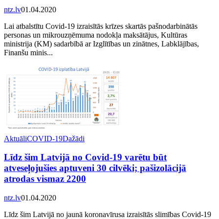
ntz.lv
01.04.2020
Lai atbalstītu Covid-19 izraisītās krīzes skartās pašnodarbinātās
personas un mikrouzņēmuma nodokļa maksātājus, Kultūras
ministrija (KM) sadarbībā ar Izglītības un zinātnes, Labklājības,
Finanšu minis...
Aktuāli
COVID-19
Dažādi
Līdz šim Latvijā no Covid-19 varētu būt
atveseļojušies aptuveni 30 cilvēki; pašizolācijā
atrodas vismaz 2200
ntz.lv
01.04.2020
Līdz šim Latvijā no jaunā koronavīrusa izraisītās slimības Covid-19