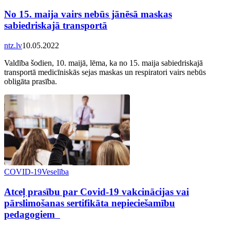
No 15. maija vairs nebūs jānēsā maskas
sabiedriskajā transportā
ntz.lv
10.05.2022
Valdība šodien, 10. maijā, lēma, ka no 15. maija sabiedriskajā
transportā medicīniskās sejas maskas un respiratori vairs nebūs
obligāta prasība.
COVID-19
Veselība
Atceļ prasību par Covid-19 vakcinācijas vai
pārslimošanas sertifikāta nepieciešamību
pedagogiem