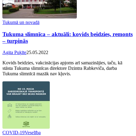
Tukumā un novadā
Tukuma slimnīca – aktuāli: kovids beidzies, remonts
– turpinās
Agita Puķīte
25.05.2022
Kovids beidzies, vakcinācijas apjoms arī samazinājies, taču, kā
stāsta Tukuma slimnīcas direktore Dzintra Rabkeviča, darba
Tukuma slimnīcā mazāk nav kļuvis.
COVID-19
Veselība