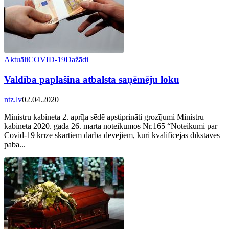
Aktuāli
COVID-19
Dažādi
Valdība paplašina atbalsta saņēmēju loku
ntz.lv
02.04.2020
Ministru kabineta 2. aprīļa sēdē apstiprināti grozījumi Ministru
kabineta 2020. gada 26. marta noteikumos Nr.165 “Noteikumi par
Covid-19 krīzē skartiem darba devējiem, kuri kvalificējas dīkstāves
paba...