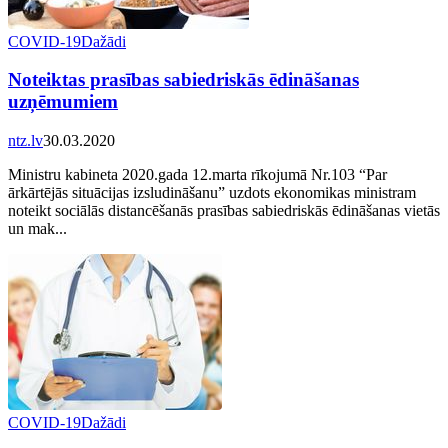
COVID-19
Dažādi
Noteiktas prasības sabiedriskās ēdināšanas
uzņēmumiem
ntz.lv
30.03.2020
Ministru kabineta 2020.gada 12.marta rīkojumā Nr.103 “Par
ārkārtējās situācijas izsludināšanu” uzdots ekonomikas ministram
noteikt sociālās distancēšanās prasības sabiedriskās ēdināšanas vietās
un mak...
COVID-19
Dažādi