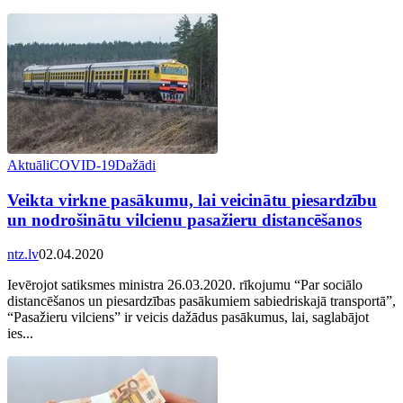
Aktuāli
COVID-19
Dažādi
Veikta virkne pasākumu, lai veicinātu piesardzību
un nodrošinātu vilcienu pasažieru distancēšanos
ntz.lv
02.04.2020
Ievērojot satiksmes ministra 26.03.2020. rīkojumu “Par sociālo
distancēšanos un piesardzības pasākumiem sabiedriskajā transportā”,
“Pasažieru vilciens” ir veicis dažādus pasākumus, lai, saglabājot
ies...