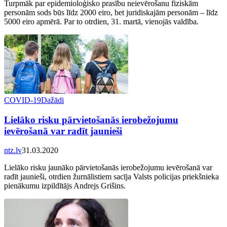
Turpmāk par epidemioloģisko prasību neievērošanu fiziskām
personām sods būs līdz 2000 eiro, bet juridiskajām personām – līdz
5000 eiro apmērā. Par to otrdien, 31. martā, vienojās valdība.
COVID-19
Dažādi
Lielāko risku pārvietošanās ierobežojumu
ievērošanā var radīt jaunieši
ntz.lv
31.03.2020
Lielāko risku jaunāko pārvietošanās ierobežojumu ievērošanā var
radīt jaunieši, otrdien žurnālistiem sacīja Valsts policijas priekšnieka
pienākumu izpildītājs Andrejs Grišins.