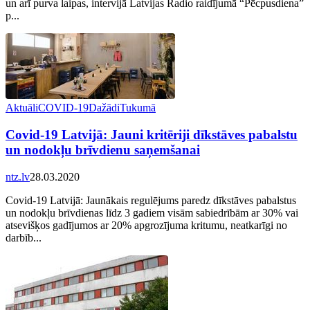
un arī purva laipas, intervijā Latvijas Radio raidījumā “Pēcpusdiena”
p...
Aktuāli
COVID-19
Dažādi
Tukumā
Covid-19 Latvijā: Jauni kritēriji dīkstāves pabalstu
un nodokļu brīvdienu saņemšanai
ntz.lv
28.03.2020
Covid-19 Latvijā: Jaunākais regulējums paredz dīkstāves pabalstus
un nodokļu brīvdienas līdz 3 gadiem visām sabiedrībām ar 30% vai
atsevišķos gadījumos ar 20% apgrozījuma kritumu, neatkarīgi no
darbīb...