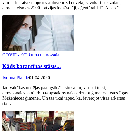
varētu būt atveseļojušies aptuveni 30 cilvēki, savukārt pašizolācijā
atrodas vismaz 2200 Latvijas iedzīvotāji, aģentūrai LETA pastās...
COVID-19
Tukumā un novadā
Kāds karantīnas stāsts...
Ivonna Plaude
01.04.2020
Jau vairākas nedēļas paaugstināta stresa un, var pat teikt,
emocionālas vardarbības apstākļos nākas dzīvot ģimenes ārstes Ilgas
Meženieces ģimenei. Un tas tikai tāpēc, ka, ievērojot visas ārkārtas
stā...