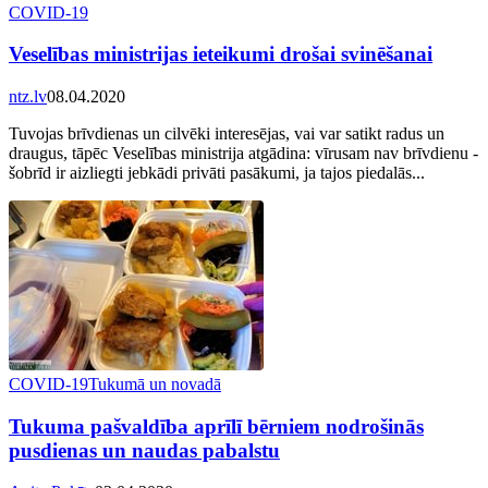
COVID-19
Veselības ministrijas ieteikumi drošai svinēšanai
ntz.lv
08.04.2020
Tuvojas brīvdienas un cilvēki interesējas, vai var satikt radus un
draugus, tāpēc Veselības ministrija atgādina: vīrusam nav brīvdienu -
šobrīd ir aizliegti jebkādi privāti pasākumi, ja tajos piedalās...
COVID-19
Tukumā un novadā
Tukuma pašvaldība aprīlī bērniem nodrošinās
pusdienas un naudas pabalstu