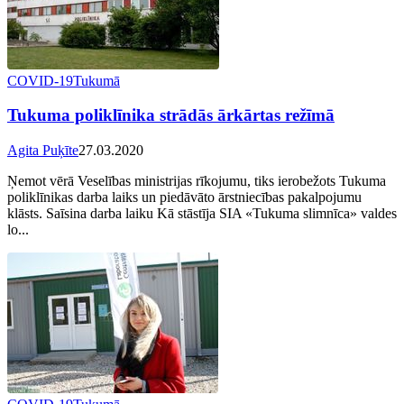
COVID-19
Tukumā
Tukuma poliklīnika strādās ārkārtas režīmā
Agita Puķīte
27.03.2020
Ņemot vērā Veselības ministrijas rīkojumu, tiks ierobežots Tukuma
poliklīnikas darba laiks un piedāvāto ārstniecības pakalpojumu
klāsts. Saīsina darba laiku Kā stāstīja SIA «Tukuma slimnīca» valdes
lo...