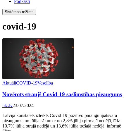
Podkāsti
Sistēmas režīms
covid-19
Aktuāli
COVID-19
Veselība
Novērots straujš Covid-19 saslimstības pieaugums
ntz.lv
23.07.2024
Latvijā konstatēts izteikts Covid-19 pozitīvo paraugu īpatsvara
pieaugums no jūlija sākuma: no 2,8% jūlija pirmajā nedēļā, līdz
10,7% jūlija otrajā nedēļā un 13,6% jūlija trešajā nedēļā, informē