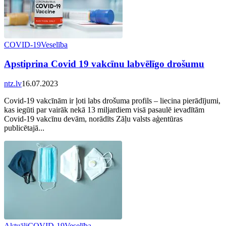
COVID-19
Veselība
Apstiprina Covid 19 vakcīnu labvēlīgo drošumu
ntz.lv
16.07.2023
Covid-19 vakcīnām ir ļoti labs drošuma profils – liecina pierādījumi,
kas iegūti par vairāk nekā 13 miljardiem visā pasaulē ievadītām
Covid-19 vakcīnu devām, norādīts Zāļu valsts aģentūras
publicētajā...
Aktuāli
COVID-19
Veselība