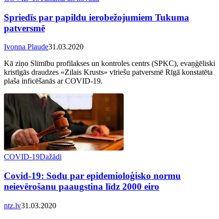
Spriedīs par papildu ierobežojumiem Tukuma
patversmē
Ivonna Plaude
31.03.2020
Kā ziņo Slimību profilakses un kontroles centrs (SPKC), evaņģēliski
kristīgās draudzes «Zilais Krusts» vīriešu patversmē Rīgā konstatēta
plaša inficēšanās ar COVID-19.
COVID-19
Dažādi
Covid-19: Sodu par epidemioloģisko normu
neievērošanu paaugstina līdz 2000 eiro
ntz.lv
31.03.2020