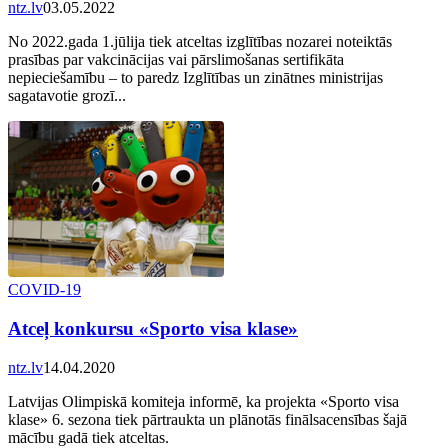
ntz.lv
03.05.2022
No 2022.gada 1.jūlija tiek atceltas izglītības nozarei noteiktās
prasības par vakcinācijas vai pārslimošanas sertifikāta
nepieciešamību – to paredz Izglītības un zinātnes ministrijas
sagatavotie grozī...
COVID-19
Atceļ konkursu «Sporto visa klase»
ntz.lv
14.04.2020
Latvijas Olimpiskā komiteja informē, ka projekta «Sporto visa
klase» 6. sezona tiek pārtraukta un plānotās finālsacensības šajā
mācību gadā tiek atceltas.