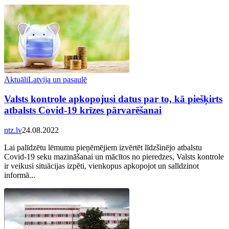
Aktuāli
Latvija un pasaulē
Valsts kontrole apkopojusi datus par to, kā piešķirts
atbalsts Covid-19 krīzes pārvarēšanai
ntz.lv
24.08.2022
Lai palīdzētu lēmumu pieņēmējiem izvērtēt līdzšinējo atbalstu
Covid-19 seku mazināšanai un mācītos no pieredzes, Valsts kontrole
ir veikusi situācijas izpēti, vienkopus apkopojot un salīdzinot
informā...