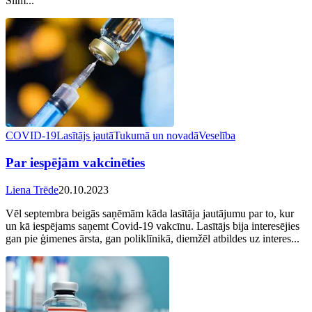
Slim...
COVID-19
Lasītājs jautā
Tukumā un novadā
Veselība
Par iespējām vakcinēties
Liena Trēde
20.10.2023
Vēl septembra beigās saņēmām kāda lasītāja jautājumu par to, kur
un kā iespējams saņemt Covid-19 vakcīnu. Lasītājs bija interesējies
gan pie ģimenes ārsta, gan poliklīnikā, diemžēl atbildes uz interes...