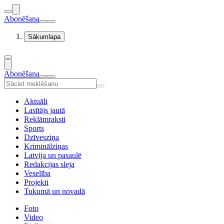
Abonēšana
Sākumlapa
Abonēšana
Aktuāli
Lasītājs jautā
Reklāmraksti
Sports
Dzīvesziņa
Kriminālziņas
Latvija un pasaulē
Redakcijas sleja
Veselība
Projekti
Tukumā un novadā
Foto
Video