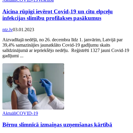
Aicina rūpīgi ievērot Covid-19 un citu elpceļu
infekcijas slimību profilakses pasākumus
ntz.lv
03.01.2023
Aizvadītajā nedēļā, no 26. decembra līdz 1. janvārim, Latvijā par
39,4% samazinājies jaunatklāto Covid-19 gadījumu skaits
salīdzinājumā ar iepriekšējo nedēļu. Reģistrēti 1327 jauni Covid-19
gadījumi ...
Aktuāli
COVID-19
Bērnu slimnīcā izmaiņas uzņemšanas kārtībā