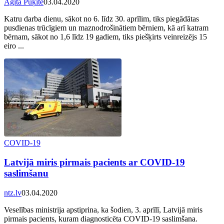
Agita Puķīte
03.04.2020
Katru darba dienu, sākot no 6. līdz 30. aprīlim, tiks piegādātas
pusdienas trūcīgiem un maznodrošinātiem bērniem, kā arī katram
bērnam, sākot no 1,6 līdz 19 gadiem, tiks piešķirts veinreizējs 15
eiro ...
COVID-19
Latvijā miris pirmais pacients ar COVID-19
saslimšanu
ntz.lv
03.04.2020
Veselības ministrija apstiprina, ka šodien, 3. aprīlī, Latvijā miris
pirmais pacients, kuram diagnosticēta COVID-19 saslimšana.