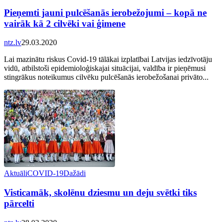
Pieņemti jauni pulcēšanās ierobežojumi – kopā ne
vairāk kā 2 cilvēki vai ģimene
ntz.lv
29.03.2020
Lai mazinātu riskus Covid-19 tālākai izplatībai Latvijas iedzīvotāju
vidū, atbilstoši epidemioloģiskajai situācijai, valdība ir pieņēmusi
stingrākus noteikumus cilvēku pulcēšanās ierobežošanai privāto...
Aktuāli
COVID-19
Dažādi
Visticamāk, skolēnu dziesmu un deju svētki tiks
pārcelti