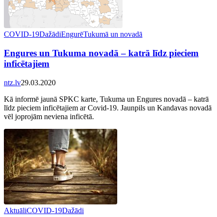
COVID-19
Dažādi
Engurē
Tukumā un novadā
Engures un Tukuma novadā – katrā līdz pieciem
inficētajiem
ntz.lv
29.03.2020
Kā informē jaunā SPKC karte, Tukuma un Engures novadā – katrā
līdz pieciem inficētajiem ar Covid-19. Jaunpils un Kandavas novadā
vēl joprojām neviena inficētā.
Aktuāli
COVID-19
Dažādi