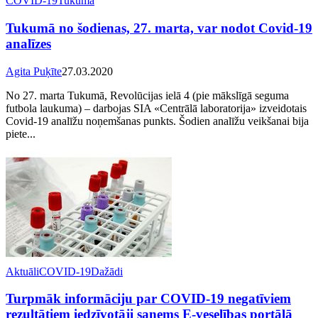
COVID-19
Tukumā
Tukumā no šodienas, 27. marta, var nodot Covid-19
analīzes
Agita Puķīte
27.03.2020
No 27. marta Tukumā, Revolūcijas ielā 4 (pie mākslīgā seguma
futbola laukuma) – darbojas SIA «Centrālā laboratorija» izveidotais
Covid-19 analīžu noņemšanas punkts. Šodien analīžu veikšanai bija
piete...
Aktuāli
COVID-19
Dažādi
Turpmāk informāciju par COVID-19 negatīviem
rezultātiem iedzīvotāji saņems E-veselības portālā