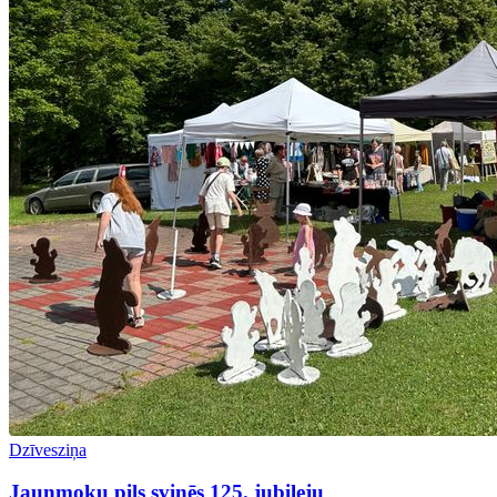
Dzīvesziņa
Jaunmoku pils svinēs 125. jubileju