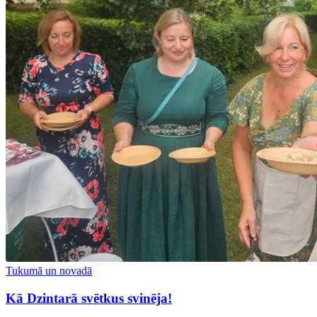
Tukumā un novadā
Kā Dzintarā svētkus svinēja!