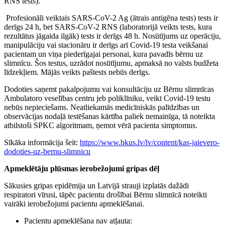
RNS tests).
Profesionāli veiktais SARS-CoV-2 Ag (ātrais antigēna tests) tests ir
derīgs 24 h, bet SARS-CoV-2 RNS (laboratorijā veikts tests, kura
rezultātus jāgaida ilgāk) tests ir derīgs 48 h. Nosūtījums uz operāciju,
manipulāciju vai stacionāru ir derīgs arī Covid-19 testa veikšanai
pacientam un viņa piederīgajai personai, kura pavadīs bērnu uz
slimnīcu. Šos testus, uzrādot nosūtījumu, apmaksā no valsts budžeta
līdzekļiem. Mājās veikts paštests nebūs derīgs.
Dodoties saņemt pakalpojumu vai konsultāciju uz Bērnu slimnīcas
Ambulatoro veselības centru jeb poliklīniku, veikt Covid-19 testu
nebūs nepieciešams. Neatliekamās medicīniskās palīdzības un
observācijas nodaļā testēšanas kārtība paliek nemainīga, tā noteikta
atbilstoši SPKC algoritmam, ņemot vērā pacienta simptomus.
Sīkāka informācija šeit:
https://www.bkus.lv/lv/content/kas-jaievero-
dodoties-uz-bernu-slimnicu
Apmeklētāju plūsmas ierobežojumi gripas dēļ
Sākusies gripas epidēmija un Latvijā strauji izplatās dažādi
respiratori vīrusi, tāpēc pacientu drošībai Bērnu slimnīcā noteikti
vairāki ierobežojumi pacientu apmeklēšanai.
Pacientu apmeklēšana nav atļauta: