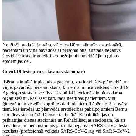
No 2023. gada 2. janvāra, stājoties Bērnu slimnīcas stacionārā,
pacientam un viņa pavadošajai personai būs jāuzrāda negatīvs
Covid-19 tests. Ir noteikti ierobežojumi apmeklētājiem gripas
epidēmijas dēļ.
Covid-19 tests pirms stāšanās stacionārā
Bērnu slimnīcā ir pieaudzis pacientu, kas ieradušies plānveidā, un
viņus pavadošo personu skaits, kuriem slimnīcā veiktais Covid-19
Ag eksprestests ir pozitīvs. Tas būtiski ietekmē slimnīcas darba
organizēšanu, kas, savukārt, rada neērtības pacientiem, viņu
ģimenēm un veselības aprūpes darbiniekiem. Tāpēc no 2. janvāra
tiem, kas ierodas uz plānveida ārstniecības pakalpojumiem Bērnu
slimnīcas stacionārā, Dienas stacionārā, Rehabilitācijas un
psihiatrijas dienas stacionārā̄ un Rehabilitācijas stacionārā, kā arī
pavadošajām personām būs jāuzrāda negatīvs SARS-CoV-2 testa
rezultāts (profesionāli veiktais SARS-CoV-2 Ag vai SARS-CoV-2