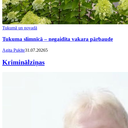
Tukumā un novadā
Tukuma slimnīcā – negaidīta vakara pārbaude
Agita Puķīte
31.07.2026
5
Kriminālziņas