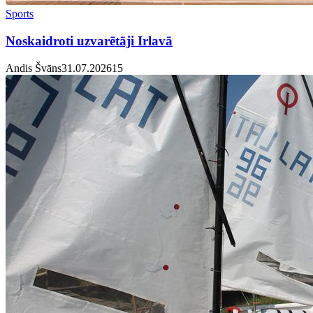
Sports
Noskaidroti uzvarētāji Irlavā
Andis Švāns
31.07.2026
1
5