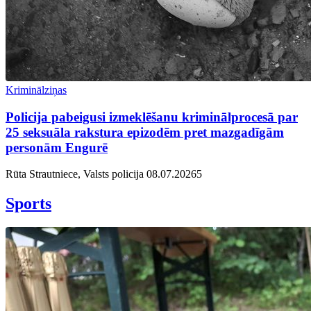
Kriminālziņas
Policija pabeigusi izmeklēšanu kriminālprocesā par
25 seksuāla rakstura epizodēm pret mazgadīgām
personām Engurē
Rūta Strautniece, Valsts policija
08.07.2026
5
Sports