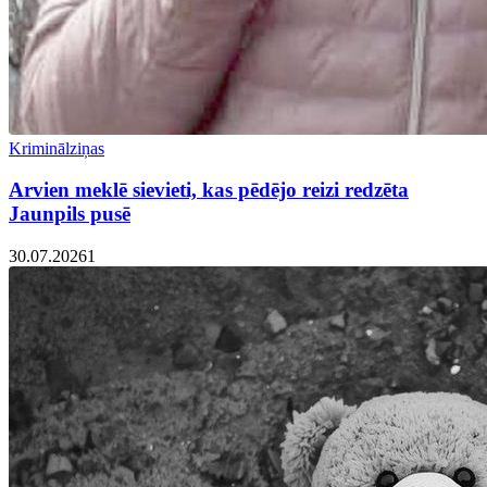
Kriminālziņas
Arvien meklē sievieti, kas pēdējo reizi redzēta
Jaunpils pusē
30.07.2026
1