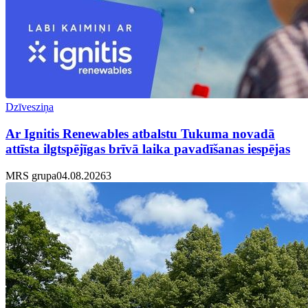
Dzīvesziņa
Ar Ignitis Renewables atbalstu Tukuma novadā
attīsta ilgtspējīgas brīvā laika pavadīšanas iespējas
MRS grupa
04.08.2026
3