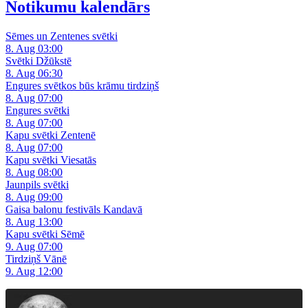
Notikumu kalendārs
Sēmes un Zentenes svētki
8. Aug 03:00
Svētki Džūkstē
8. Aug 06:30
Engures svētkos būs krāmu tirdziņš
8. Aug 07:00
Engures svētki
8. Aug 07:00
Kapu svētki Zentenē
8. Aug 07:00
Kapu svētki Viesatās
8. Aug 08:00
Jaunpils svētki
8. Aug 09:00
Gaisa balonu festivāls Kandavā
8. Aug 13:00
Kapu svētki Sēmē
9. Aug 07:00
Tirdziņš Vānē
9. Aug 12:00