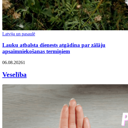
Latvija un pasaulē
Lauku atbalsta dienests atgādina par zālāju
apsaimniekošanas termiņiem
06.08.2026
1
Veselība