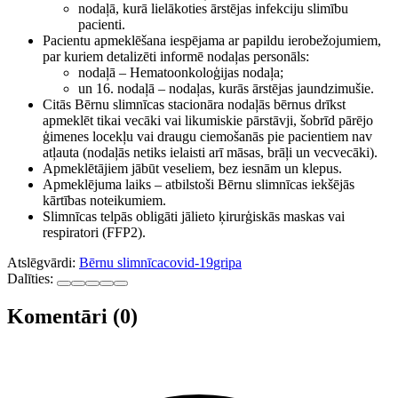
nodaļā, kurā lielākoties ārstējas infekciju slimību
pacienti.
Pacientu apmeklēšana iespējama ar papildu ierobežojumiem,
par kuriem detalizēti informē nodaļas personāls:
nodaļā – Hematoonkoloģijas nodaļa;
un 16. nodaļā – nodaļas, kurās ārstējas jaundzimušie.
Citās Bērnu slimnīcas stacionāra nodaļās bērnus drīkst
apmeklēt tikai vecāki vai likumiskie pārstāvji, šobrīd pārējo
ģimenes locekļu vai draugu ciemošanās pie pacientiem nav
atļauta (nodaļās netiks ielaisti arī māsas, brāļi un vecvecāki).
Apmeklētājiem jābūt veseliem, bez iesnām un klepus.
Apmeklējuma laiks – atbilstoši Bērnu slimnīcas iekšējās
kārtības noteikumiem.
Slimnīcas telpās obligāti jālieto ķirurģiskās maskas vai
respiratori (FFP2).
Atslēgvārdi:
Bērnu slimnīca
covid-19
gripa
Dalīties:
Komentāri (0)