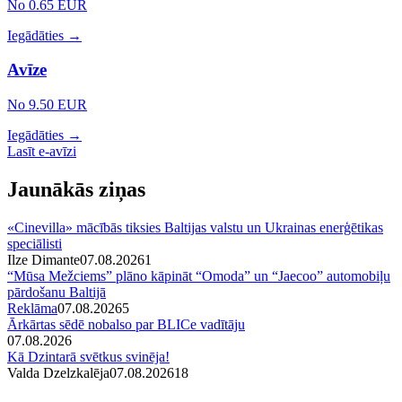
No 0.65 EUR
Iegādāties →
Avīze
No 9.50 EUR
Iegādāties →
Lasīt e-avīzi
Jaunākās ziņas
«Cinevilla» mācībās tiksies Baltijas valstu un Ukrainas enerģētikas
speciālisti
Ilze Dimante
07.08.2026
1
“Mūsa Mežciems” plāno kāpināt “Omoda” un “Jaecoo” automobiļu
pārdošanu Baltijā
Reklāma
07.08.2026
5
Ārkārtas sēdē nobalso par BLICe vadītāju
07.08.2026
Kā Dzintarā svētkus svinēja!
Valda Dzelzkalēja
07.08.2026
1
8