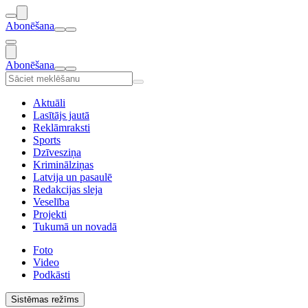
Abonēšana
Abonēšana
Aktuāli
Lasītājs jautā
Reklāmraksti
Sports
Dzīvesziņa
Kriminālziņas
Latvija un pasaulē
Redakcijas sleja
Veselība
Projekti
Tukumā un novadā
Foto
Video
Podkāsti
Sistēmas režīms