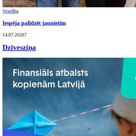
Veselība
Iespēja palīdzēt jaunietim
14.07.2026
7
Dzīvesziņa