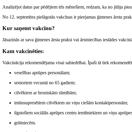
Analizējot datus par pēdējiem trīs mēnešiem, redzam, ka no jūlija piea
No 12. septembra pielāgotās vakcīnas ir pieejamas ģimenes ārstu prak
Kur saņemt vakcīnu?
Jāsazinās ar sava ģimenes ārsta praksi vai ārstniecības iestādes vakci
Kam vakcinēties:
Vakcinācija rekomendējama visai sabiedrībai. Īpaši tā tiek rekomendēt
veselības aprūpes personālam;
senioriem vecumā no 65 gadiem;
cilvēkiem ar hroniskām slimībām;
imūnsupresētiem cilvēkiem un viņu ciešām kontaktpersonām;
ilgstošiem sociālās aprūpes centru iemītniekiem un viņu aprūpe
grūtniecēm.