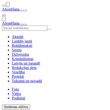
Abonēšana
Abonēšana
Aktuāli
Lasītājs jautā
Reklāmraksti
Sports
Dzīvesziņa
Kriminālziņas
Latvija un pasaulē
Redakcijas sleja
Veselība
Projekti
Tukumā un novadā
Foto
Video
Podkāsti
Sistēmas režīms