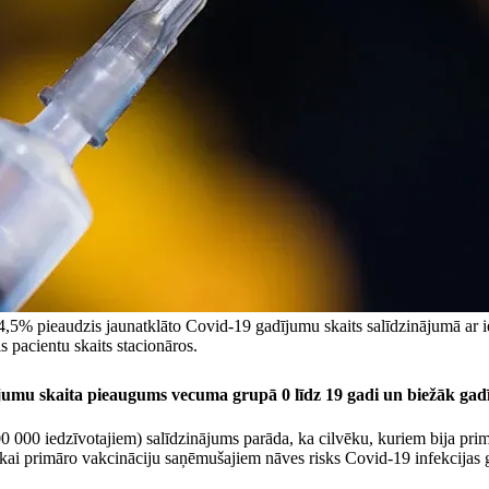
4,5% pieaudzis jaunatklāto Covid-19 gadījumu skaits salīdzinājumā ar ie
s pacientu skaits stacionāros.
ījumu skaita pieaugums vecuma grupā 0 līdz 19 gadi un biežāk gad
 000 iedzīvotajiem) salīdzinājums parāda, ka cilvēku, kuriem bija primā
ikai primāro vakcināciju saņēmušajiem nāves risks Covid-19 infekcijas 