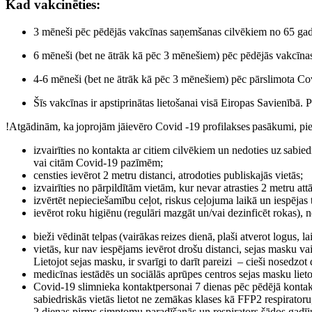
Kad vakcinēties:
3 mēneši pēc pēdējās vakcīnas saņemšanas cilvēkiem no 65 ga
6 mēneši (bet ne ātrāk kā pēc 3 mēnešiem) pēc pēdējās vakcīna
4-6 mēneši (bet ne ātrāk kā pēc 3 mēnešiem) pēc pārslimota Co
Šīs vakcīnas ir apstiprinātas lietošanai visā Eiropas Savienībā
!Atgādinām, ka joprojām jāievēro Covid -19 profilakses pasākumi, p
izvairīties no kontakta ar citiem cilvēkiem un nedoties uz sab
vai citām Covid-19 pazīmēm;
censties ievērot 2 metru distanci, atrodoties publiskajās vietās;
izvairīties no pārpildītām vietām, kur nevar atrasties 2 metru at
izvērtēt nepieciešamību ceļot, riskus ceļojuma laikā un iespējas 
ievērot roku higiēnu (regulāri mazgāt un/vai dezinficēt rokas), n
bieži vēdināt telpas (vairākas reizes dienā, plaši atverot logus, l
vietās, kur nav iespējams ievērot drošu distanci, sejas masku v
Lietojot sejas masku, ir svarīgi to darīt pareizi – cieši nosedzo
medicīnas iestādēs un sociālās aprūpes centros sejas masku lieto
Covid-19 slimnieka kontaktpersonai 7 dienas pēc pēdējā kontakta
sabiedriskās vietās lietot ne zemākas klases kā FFP2 respiratoru
2 dienas pirms simptomu paradīšanās un respirators šādos gadīj