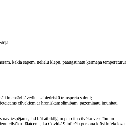
edēļā.
emēram, kakla sāpēm, nelielu klepu, paaugstinātu ķermeņa temperatūru)
māli intensīvi jāvedina sabiedriskā transporta saloni;
i ieteicams cilvēkiem ar hroniskām slimībām, pazeminātu imunitāti.
s nav iespējams, tad būt atbildīgam par citu cilvēku veselību un
vienu cilvēku. Jāatceras, ka Covid-19 inficēta persona kļūst infekcioza