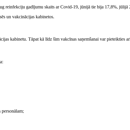
ug reinfekciju gadījumu skaits ar Covid-19, jūnijā tie bija 17,8%, jūli
sēs un vakcinācijas kabinetos.
nācijas kabinetu. Tāpat kā līdz šim vakcīnas saņemšanai var pieteikties a
a:
s personālam;