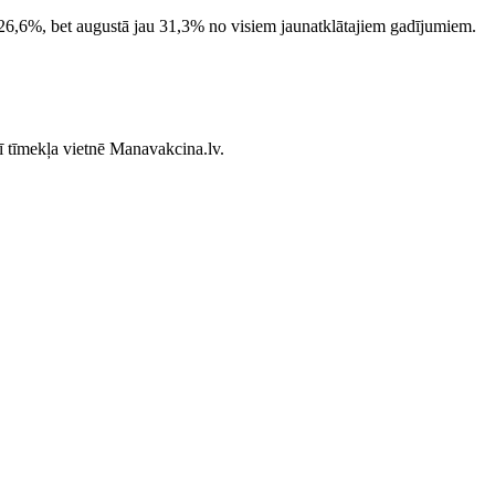
jā 26,6%, bet augustā jau 31,3% no visiem jaunatklātajiem gadījumiem.
rī tīmekļa vietnē Manavakcina.lv.