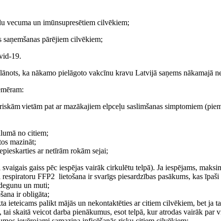
du vecuma un imūnsupresētiem cilvēkiem;
s saņemšanas pārējiem cilvēkiem;
vid-19.
. Plānots, ka nākamo pielāgoto vakcīnu kravu Latvijā saņems nākamajā n
iemēram:
iedriskām vietām pat ar mazākajiem elpceļu saslimšanas simptomiem (pi
tālumā no citiem;
tos mazināt;
epieskarties ar netīrām rokām sejai;
ai svaigais gaiss pēc iespējas vairāk cirkulētu telpā). Ja iespējams, maksi
ai respiratoru FFP2 lietošana ir svarīgs piesardzības pasākums, kas īpaš
t degunu un muti;
šana ir obligāta;
 ieteicams palikt mājās un nekontaktēties ar citiem cilvēkiem, bet ja ta
, tai skaitā veicot darba pienākumus, esot telpā, kur atrodas vairāk par 
umos ievērojami samazina inficēšanās risku citiem cilvēkiem;