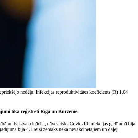
priekšējo nedēļu. Infekcijas reproduktivitātes koeficients (R) 1,04
ījumi tika reģistrēti Rīgā un Kurzemē.
rā un balstvakcinācija, nāves risks Covid-19 infekcijas gadījumā bija
gadījumā bija 4,1 reizi zemāks nekā nevakcinētajiem un daļēji