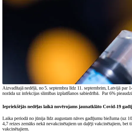
Aizvadītajā nedēļā, no 5. septembra līdz 11. septembrim, Latvijā par 1
norāda uz infekcijas slimības izplatīšanos sabiedrībā. Par 6% pieaudzi
Iepriekšējās nedēļas laikā novērojams jaunatklāto Covid-19 gad
Laika periodā no jūnija līdz augustam nāves gadījumu biežuma (uz 100
4,7 reizes zemāks nekā nevakcinētajiem un daļēji vakcinētajiem, bet t
vakcinētajiem.