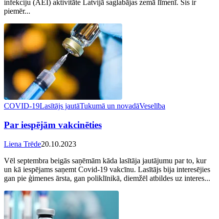
infekciju (AEI) aktivitāte Latvijā saglabājas zemā līmenī. Šis ir
piemēr...
COVID-19
Lasītājs jautā
Tukumā un novadā
Veselība
Par iespējām vakcinēties
Liena Trēde
20.10.2023
Vēl septembra beigās saņēmām kāda lasītāja jautājumu par to, kur
un kā iespējams saņemt Covid-19 vakcīnu. Lasītājs bija interesējies
gan pie ģimenes ārsta, gan poliklīnikā, diemžēl atbildes uz interes...