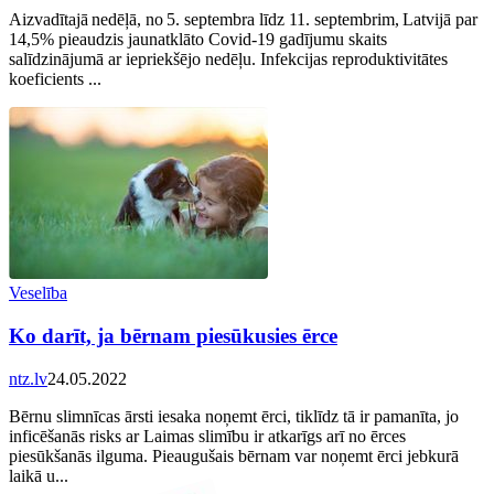
Aizvadītajā nedēļā, no 5. septembra līdz 11. septembrim, Latvijā par
14,5% pieaudzis jaunatklāto Covid-19 gadījumu skaits
salīdzinājumā ar iepriekšējo nedēļu. Infekcijas reproduktivitātes
koeficients ...
Veselība
Ko darīt, ja bērnam piesūkusies ērce
ntz.lv
24.05.2022
Bērnu slimnīcas ārsti iesaka noņemt ērci, tiklīdz tā ir pamanīta, jo
inficēšanās risks ar Laimas slimību ir atkarīgs arī no ērces
piesūkšanās ilguma. Pieaugušais bērnam var noņemt ērci jebkurā
laikā u...