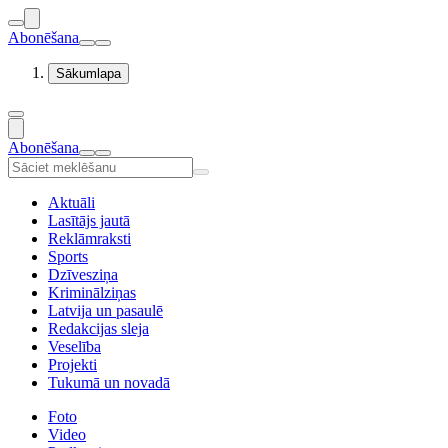
Abonēšana
Sākumlapa
Abonēšana
Aktuāli
Lasītājs jautā
Reklāmraksti
Sports
Dzīvesziņa
Kriminālziņas
Latvija un pasaulē
Redakcijas sleja
Veselība
Projekti
Tukumā un novadā
Foto
Video