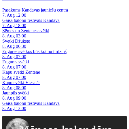
Pasākums Kandavas jauniešu centrā
7. Aug 12:00
Gaisa balonu festivāls Kandavā
7. Aug 18:00
Sēmes un Zentenes svētki
8. Aug 03:00
Svētki Džūkstē
8. Aug 06:30
Engures svētkos būs krāmu tirdziņš
8. Aug 07:00
Engures svētki
8. Aug 07:00
Kapu svētki Zentenē
8. Aug 07:00
Kapu svētki Viesatās
8. Aug 08:00
Jaunpils svētki
8. Aug 09:00
Gaisa balonu festivāls Kandavā
8. Aug 13:00