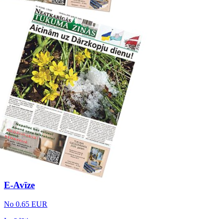
E-Avīze
No 0.65 EUR