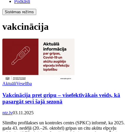
Podkāsti
Sistēmas režīms
vakcinācija
Aktuāli
Veselība
Vakcinācija pret gripu – visefektīvākais veids, kā
pasargāt sevi šajā sezonā
ntz.lv
03.11.2025
Slimību profilakses un kontroles centrs (SPKC) informē, ka 2025.
gada 43. nedēļā (20.–26. oktobrī) gripas un citu akūtu elpceļu