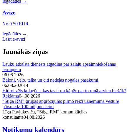
Iegādāties →
Avīze
No 9.50 EUR
Iegādāties →
Lasīt e-avīzi
Jaunākās ziņas
Lauku atbalsta dienests atgādina par zālāju apsaimniekošanas
termiņiem
06.08.2026
Baloni, velo, talka un citi nedēļas nogales pasākumi
06.08.2026
14
Hidrolizēts kolagēns: kas tas ir un kāpēc par to runā arvien biežāk?
Reklāma
04.08.2026
“Stiga RM” grupas apgrozījums pirmo reizi uzņēmuma vēsturē
pārsniedz 100 miljonus eiro
Līga Pavļukeviča, “Stiga RM” komunikācijas
konsultante
04.08.2026
Notikumu kalendārs