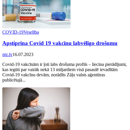
COVID-19
Veselība
Apstiprina Covid 19 vakcīnu labvēlīgo drošumu
ntz.lv
16.07.2023
Covid-19 vakcīnām ir ļoti labs drošuma profils – liecina pierādījumi,
kas iegūti par vairāk nekā 13 miljardiem visā pasaulē ievadītām
Covid-19 vakcīnu devām, norādīts Zāļu valsts aģentūras
publicētajā...