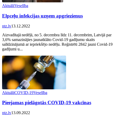
Aktuāli
Veselība
Elpceļu infekcijas uzņem apgriezienus
ntz.lv
13.12.2022
Aizvadītajā nedēļā, no 5. decembra līdz 11. decembrim, Latvijā par
3,6% samazinājies jaunatklāto Covid-19 gadījumu skaits
salīdzinājumā ar iepriekšējo nedēļu. Reģistrēti 2842 jauni Covid-19
gadījumi u...
Aktuāli
COVID-19
Veselība
Pieejamas pielāgotās COVID-19 vakcīnas
ntz.lv
13.09.2022