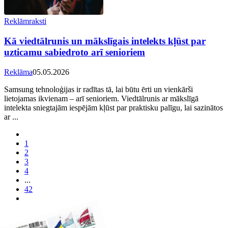
Reklāmraksti
Kā viedtālrunis un mākslīgais intelekts kļūst par
uzticamu sabiedroto arī senioriem
Reklāma
05.05.2026
Samsung tehnoloģijas ir radītas tā, lai būtu ērti un vienkārši
lietojamas ikvienam – arī senioriem. Viedtālrunis ar mākslīgā
intelekta sniegtajām iespējām kļūst par praktisku palīgu, lai sazinātos
ar ...
1
2
3
4
...
42