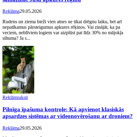
Reklāma
29.05.2026
Rudens un ziema bieži vien atnes ne tikai drēgnu laiku, bet arī
nepatīkamus pārsteigumus apkures rēķinos. Vai zinājāt, ka pa
veciem, neblīviem logiem var aizplūst pat līdz 30% no mājokļa
siltuma? Ja s...
Reklāmraksti
Pilnīga īpašuma kontrole: Kā apvienot klasiskās
apsardzes sistēmas ar videonovērošanu ar droniem?
Reklāma
29.05.2026