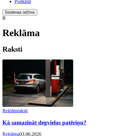
Podkāsti
Sistēmas režīms
R
Reklāma
Raksti
Reklāmraksti
Kā samazināt degvielas patēriņu?
Reklāma
03.06.2026