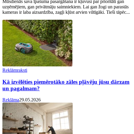
Mūsdienās sava īpašuma pasargāšana ir kļuvusi par prioritāti gan
uzņēmējiem, gan privātmāju saimniekiem. Lai gan žogi un parastās
kameras ir laba aizsardzība, zagļi kļūst arvien viltīgāki. Tieši tāpēc...
Reklāmraksti
Kā izvēlēties piemērotāko zāles pļāvēju jūsu dārzam
un pagalmam?
Reklāma
29.05.2026