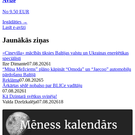
Avīze
No 9.50 EUR
Iegādāties →
Lasīt e-avīzi
Jaunākās ziņas
«Cinevilla» mācībās tiksies Baltijas valstu un Ukrainas enerģētikas
speciālisti
Ilze Dimante
07.08.2026
1
“Mūsa Mežciems” plāno kāpināt “Omoda” un “Jaecoo” automobiļu
pārdošanu Baltijā
Reklāma
07.08.2026
5
Ārkārtas sēdē nobalso par BLICe vadītāju
07.08.2026
1
Kā Dzintarā svētkus svinēja!
Valda Dzelzkalēja
07.08.2026
1
8