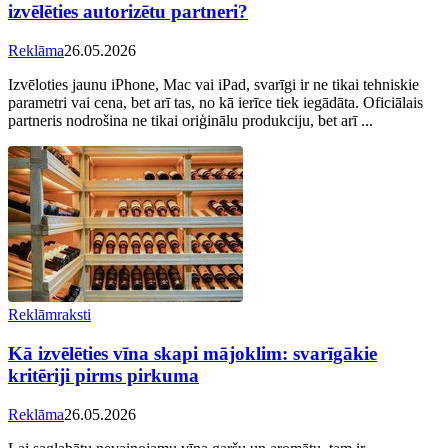
izvēlēties autorizētu partneri?
Reklāma
26.05.2026
Izvēloties jaunu iPhone, Mac vai iPad, svarīgi ir ne tikai tehniskie
parametri vai cena, bet arī tas, no kā ierīce tiek iegādāta. Oficiālais
partneris nodrošina ne tikai oriģinālu produkciju, bet arī ...
Reklāmraksti
Kā izvēlēties vīna skapi mājoklim: svarīgākie
kritēriji pirms pirkuma
Reklāma
26.05.2026