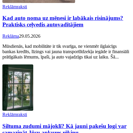
Reklāmraksti
Kad auto noma uz mēnesi ir labākais risinājums?
Praktisks ceļvedis autovadītājiem
Reklāma
29.05.2026
Mūsdienās, kad mobilitāte ir tik svarīga, ne vienmēr ilglaicīgs
bankas kredīts, līzings vai jauna transportlīdzekļa iegāde ir finansiāli
prātīgākais lēmums, īpaši, ja auto vajadzīgs tikai uz laiku. Šā...
Reklāmraksti
Siltuma zudumi mājoklī? Kā jauni pakešu logi var
samazināt Jūsu apkures rēķinu