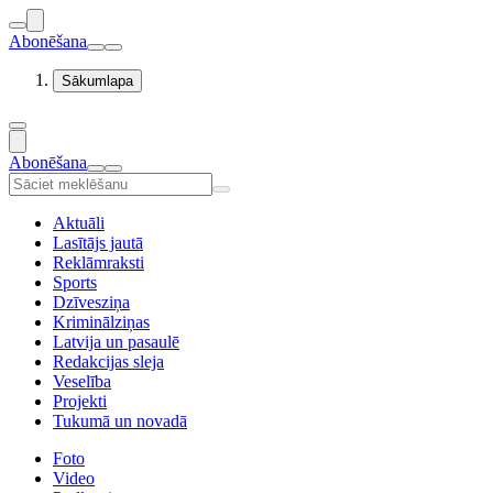
Abonēšana
Sākumlapa
Abonēšana
Aktuāli
Lasītājs jautā
Reklāmraksti
Sports
Dzīvesziņa
Kriminālziņas
Latvija un pasaulē
Redakcijas sleja
Veselība
Projekti
Tukumā un novadā
Foto
Video