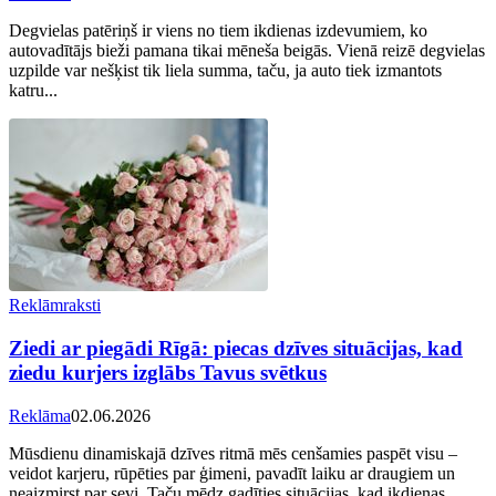
Degvielas patēriņš ir viens no tiem ikdienas izdevumiem, ko
autovadītājs bieži pamana tikai mēneša beigās. Vienā reizē degvielas
uzpilde var nešķist tik liela summa, taču, ja auto tiek izmantots
katru...
Reklāmraksti
Ziedi ar piegādi Rīgā: piecas dzīves situācijas, kad
ziedu kurjers izglābs Tavus svētkus
Reklāma
02.06.2026
Mūsdienu dinamiskajā dzīves ritmā mēs cenšamies paspēt visu –
veidot karjeru, rūpēties par ģimeni, pavadīt laiku ar draugiem un
neaizmirst par sevi. Taču mēdz gadīties situācijas, kad ikdienas