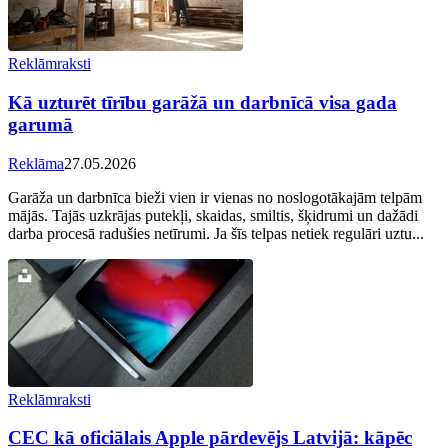
Reklāmraksti
Kā uzturēt tīrību garāžā un darbnīcā visa gada
garumā
Reklāma
27.05.2026
Garāža un darbnīca bieži vien ir vienas no noslogotākajām telpām
mājās. Tajās uzkrājas putekļi, skaidas, smiltis, šķidrumi un dažādi
darba procesā radušies netīrumi. Ja šīs telpas netiek regulāri uztu...
Reklāmraksti
CEC kā oficiālais Apple pārdevējs Latvijā: kāpēc