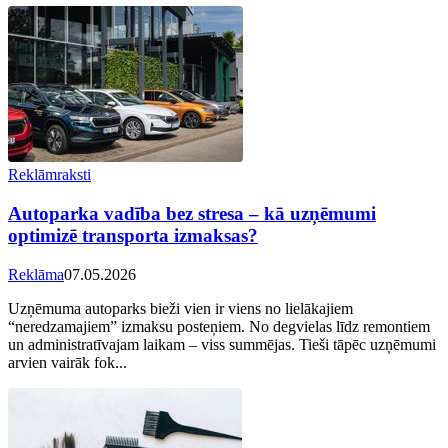
Reklāmraksti
Autoparka vadība bez stresa – kā uzņēmumi
optimizē transporta izmaksas?
Reklāma
07.05.2026
Uzņēmuma autoparks bieži vien ir viens no lielākajiem
“neredzamajiem” izmaksu posteņiem. No degvielas līdz remontiem
un administratīvajam laikam – viss summējas. Tieši tāpēc uzņēmumi
arvien vairāk fok...