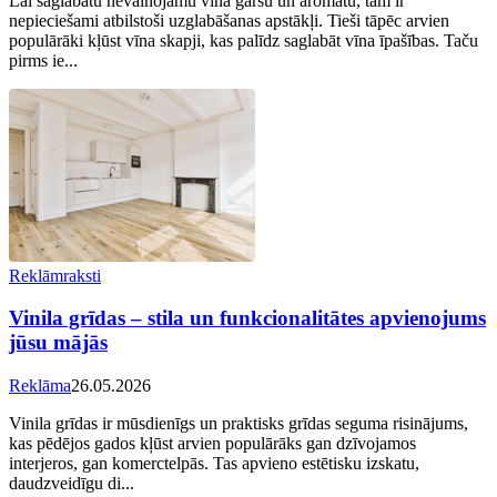
Lai saglabātu nevainojamu vīna garšu un aromātu, tam ir
nepieciešami atbilstoši uzglabāšanas apstākļi. Tieši tāpēc arvien
populārāki kļūst vīna skapji, kas palīdz saglabāt vīna īpašības. Taču
pirms ie...
Reklāmraksti
Vinila grīdas – stila un funkcionalitātes apvienojums
jūsu mājās
Reklāma
26.05.2026
Vinila grīdas ir mūsdienīgs un praktisks grīdas seguma risinājums,
kas pēdējos gados kļūst arvien populārāks gan dzīvojamos
interjeros, gan komerctelpās. Tas apvieno estētisku izskatu,
daudzveidīgu di...