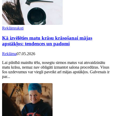
Reklāmraksti
Kā izvēlēties matu krāsu krāsošanai mājas
apstākļos: tendences un padomi
Reklāma
07.05.2026
Lai pilnībā mainītu tēlu, nosegtu sirmos matus vai atsvaidzinātu
matu krāsu, nemaz nav obligāti izmantot salona procedūras. Visus
šos uzdevumus var viegli paveikt arī mājas apstākļos. Galvenais ir
par...