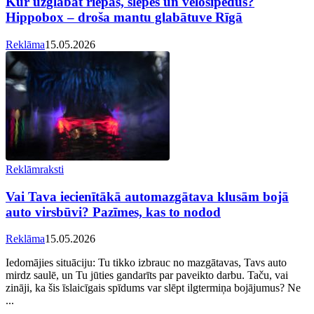
Kur uzglabāt riepas, slēpes un velosipēdus?
Hippobox – droša mantu glabātuve Rīgā
Reklāma
15.05.2026
Reklāmraksti
Vai Tava iecienītākā automazgātava klusām bojā
auto virsbūvi? Pazīmes, kas to nodod
Reklāma
15.05.2026
Iedomājies situāciju: Tu tikko izbrauc no mazgātavas, Tavs auto
mirdz saulē, un Tu jūties gandarīts par paveikto darbu. Taču, vai
zināji, ka šis īslaicīgais spīdums var slēpt ilgtermiņa bojājumus? Ne
...