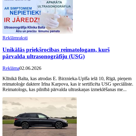
Reklāmraksti
Unikālās priekšrocības reimatologam, kurš
pārvalda ultrasonogrāfiju (USG)
Reklāma
02.06.2026
Klīnikā Balta, kas atrodas E. Birznieka-Upīša ielā 10, Rīgā, pieņem
reimatoloģe daktere Irīna Karpova, kas ir sertificēta USG speciāliste.
Reimatologs, kas pilnībā pārvalda ultraskaņas izmeklēšanas me...