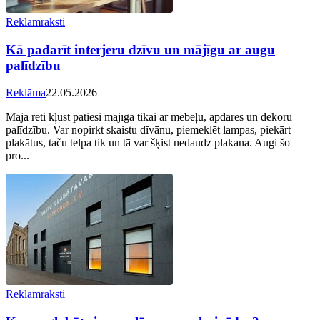
Reklāmraksti
Kā padarīt interjeru dzīvu un mājīgu ar augu
palīdzību
Reklāma
22.05.2026
Māja reti kļūst patiesi mājīga tikai ar mēbeļu, apdares un dekoru
palīdzību. Var nopirkt skaistu dīvānu, piemeklēt lampas, piekārt
plakātus, taču telpa tik un tā var šķist nedaudz plakana. Augi šo
pro...
Reklāmraksti