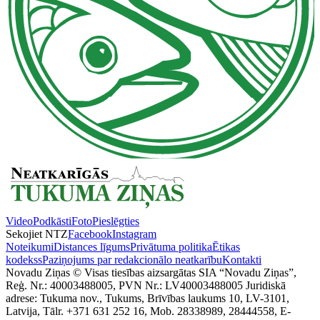
Video
Podkāsti
Foto
Pieslēgties
Sekojiet NTZ
Facebook
Instagram
Noteikumi
Distances līgums
Privātuma politika
Ētikas
kodekss
Paziņojums par redakcionālo neatkarību
Kontakti
Novadu Ziņas © Visas tiesības aizsargātas SIA “Novadu Ziņas”,
Reģ. Nr.: 40003488005, PVN Nr.: LV40003488005 Juridiskā
adrese: Tukuma nov., Tukums, Brīvības laukums 10, LV-3101,
Latvija, Tālr. +371 631 252 16, Mob. 28338989, 28444558, E-