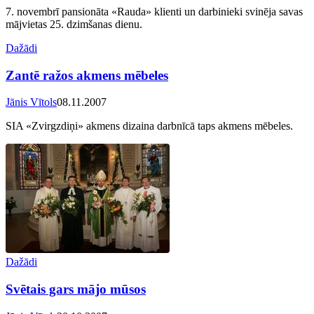
7. novembrī pansionāta «Rauda» klienti un darbinieki svinēja savas
mājvietas 25. dzimšanas dienu.
Dažādi
Zantē ražos akmens mēbeles
Jānis Vītols
08.11.2007
SIA «Zvirgzdiņi» akmens dizaina darbnīcā taps akmens mēbeles.
Dažādi
Svētais gars mājo mūsos