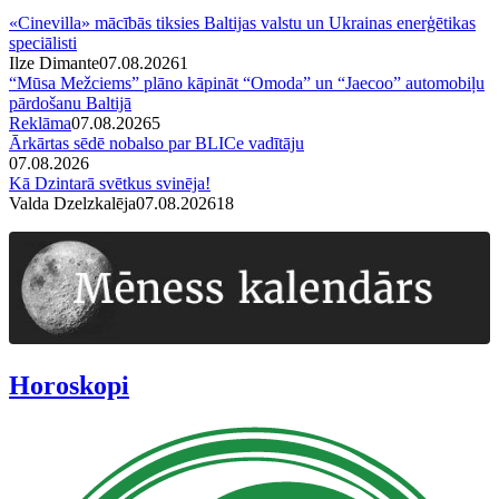
«Cinevilla» mācībās tiksies Baltijas valstu un Ukrainas enerģētikas
speciālisti
Ilze Dimante
07.08.2026
1
“Mūsa Mežciems” plāno kāpināt “Omoda” un “Jaecoo” automobiļu
pārdošanu Baltijā
Reklāma
07.08.2026
5
Ārkārtas sēdē nobalso par BLICe vadītāju
07.08.2026
Kā Dzintarā svētkus svinēja!
Valda Dzelzkalēja
07.08.2026
1
8
Horoskopi