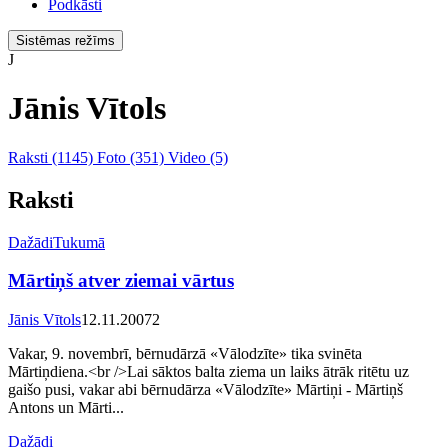
Podkāsti
Sistēmas režīms
J
Jānis Vītols
Raksti
(1145)
Foto
(351)
Video
(5)
Raksti
Dažādi
Tukumā
Mārtiņš atver ziemai vārtus
Jānis Vītols
12.11.2007
2
Vakar, 9. novembrī, bērnudārzā «Vālodzīte» tika svinēta
Mārtiņdiena.<br />Lai sāktos balta ziema un laiks ātrāk ritētu uz
gaišo pusi, vakar abi bērnudārza «Vālodzīte» Mārtiņi - Mārtiņš
Antons un Mārti...
Dažādi