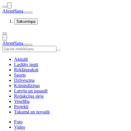
Abonēšana
Sākumlapa
Abonēšana
Aktuāli
Lasītājs jautā
Reklāmraksti
Sports
Dzīvesziņa
Kriminālziņas
Latvija un pasaulē
Redakcijas sleja
Veselība
Projekti
Tukumā un novadā
Foto
Video