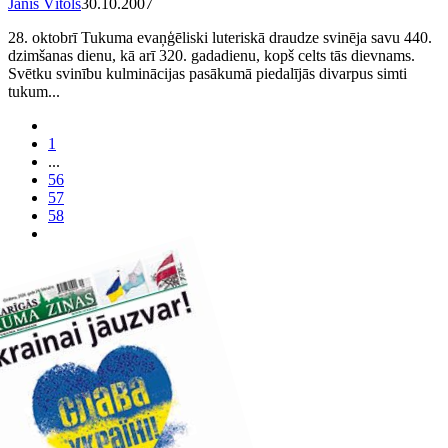
Jānis Vītols
30.10.2007
28. oktobrī Tukuma evaņģēliski luteriskā draudze svinēja savu 440.
dzimšanas dienu, kā arī 320. gadadienu, kopš celts tās dievnams.
Svētku svinību kulminācijas pasākumā piedalījās divarpus simti
tukum...
1
...
56
57
58