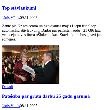
Top stāvlaukumi
Jānis Vītols
09.11.2007
Zantē pie Krīzes centra un dzīvojamās mājas Liepu ielā 9 top
automašīnu stāvlaukumi. Darbu par pagasta naudu - 21 686 latu -
veic ceļu būves firma «Šlokenbeka». Stāvlaukumi būs gatavi jau
šomēnes.
Dažādi
Pateicība par grūtu darbu 25 gadu garumā
Jānis Vītols
08.11.2007