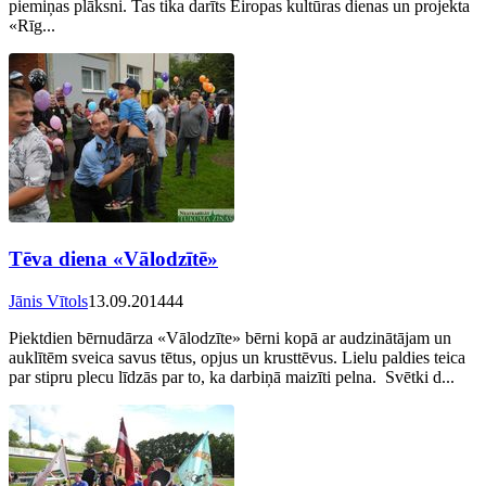
piemiņas plāksni. Tas tika darīts Eiropas kultūras dienas un projekta
«Rīg...
Tēva diena «Vālodzītē»
Jānis Vītols
13.09.2014
44
Piektdien bērnudārza «Vālodzīte» bērni kopā ar audzinātājam un
auklītēm sveica savus tētus, opjus un krusttēvus. Lielu paldies teica
par stipru plecu līdzās par to, ka darbiņā maizīti pelna. Svētki d...