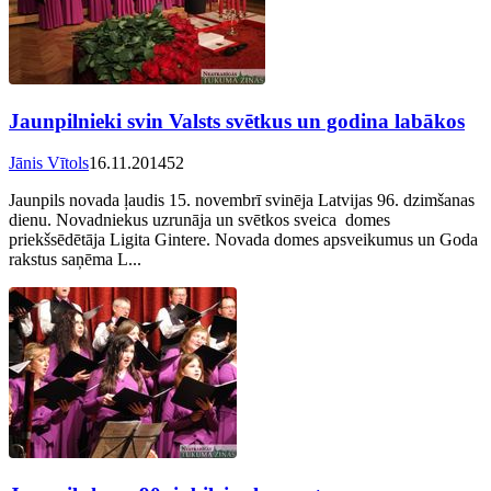
Jaunpilnieki svin Valsts svētkus un godina labākos
Jānis Vītols
16.11.2014
52
Jaunpils novada ļaudis 15. novembrī svinēja Latvijas 96. dzimšanas
dienu. Novadniekus uzrunāja un svētkos sveica domes
priekšsēdētāja Ligita Gintere. Novada domes apsveikumus un Goda
rakstus saņēma L...