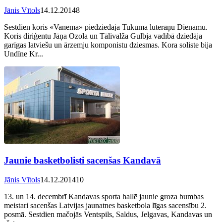
Jānis Vītols
14.12.2014
8
Sestdien koris «Vanema» piedziedāja Tukuma luterāņu Dienamu.
Koris diriģentu Jāņa Ozola un Tālivalža Gulbja vadībā dziedāja
garīgas latviešu un ārzemju komponistu dziesmas. Kora soliste bija
Undīne Kr...
Jaunie basketbolisti sacenšas Kandavā
Jānis Vītols
14.12.2014
10
13. un 14. decembrī Kandavas sporta hallē jaunie groza bumbas
meistari sacenšas Latvijas jaunatnes basketbola līgas sacensību 2.
posmā. Sestdien mačojās Ventspils, Saldus, Jelgavas, Kandavas un