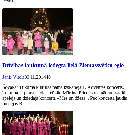
četru...
Brīvības laukumā iedegta lielā Ziemassvētku egle
Jānis Vītols
30.11.2014
40
Šovakar Tukuma kultūras namā izskanēja 1. Adventes koncerts.
Tukuma 2. pamatskolas mūziķi Mārtiņa Priedes rosināti un vadīti
spēlēja un dziedāja koncertā «Mēs un džezs». Pēc koncerta ļaudis
pulcējās B...