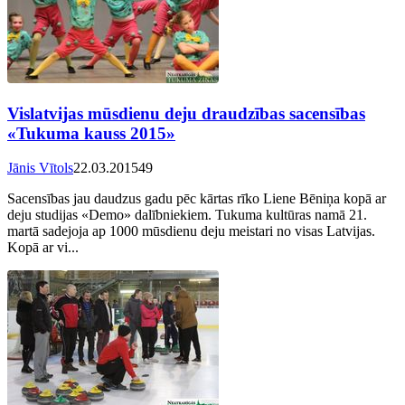
Vislatvijas mūsdienu deju draudzības sacensības
«Tukuma kauss 2015»
Jānis Vītols
22.03.2015
49
Sacensības jau daudzus gadu pēc kārtas rīko Liene Bēniņa kopā ar
deju studijas «Demo» dalībniekiem. Tukuma kultūras namā 21.
martā sadejoja ap 1000 mūsdienu deju meistari no visas Latvijas.
Kopā ar vi...