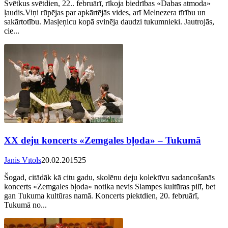
Svētkus svētdien, 22.. februārī, rīkoja biedrības «Dabas atmoda»
ļaudis.Viņi rūpējas par apkārtējās vides, arī Melnezera tīrību un
sakārtotību. Masļeņicu kopā svinēja daudzi tukumnieki. Jautrojās,
cie...
XX deju koncerts «Zemgales bļoda» – Tukumā
Jānis Vītols
20.02.2015
25
Šogad, citādāk kā citu gadu, skolēnu deju kolektīvu sadancošanās
koncerts «Zemgales bļoda» notika nevis Slampes kultūras pilī, bet
gan Tukuma kultūras namā. Koncerts piektdien, 20. februārī,
Tukumā no...