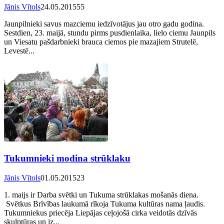
Jānis Vītols
24.05.2015
55
Jaunpilnieki savus mazciemu iedzīvotājus jau otro gadu godina.
Sestdien, 23. maijā, stundu pirms pusdienlaika, lielo ciemu Jaunpils
un Viesatu pašdarbnieki brauca ciemos pie mazajiem Strutelē,
Levestē...
Tukumnieki modina strūklaku
Jānis Vītols
01.05.2015
23
1. maijs ir Darba svētki un Tukuma strūklakas mošanās diena.
Svētkus Brīvības laukumā rīkoja Tukuma kultūras nama ļaudis.
Tukumniekus priecēja Liepājas ceļojošā cirka veidotās dzīvās
skulptūras un iz...