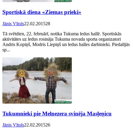
Sportiskā diena «Ziemas prieki»
Jānis Vītols
22.02.2015
28
Tā svētdien, 22. februārī, notika Tukuma ledus hallē. Sportiskās
aktivitātes uz ledus rosināja Tukuma novada sporta organizatori
Andris Kopiņš, Modris Liepiņš un ledus halles darbinieki. Piedalījās
sp...
Tukumnieki pie Melnezera svinēja Masļeņicu
Jānis Vītols
22.02.2015
26