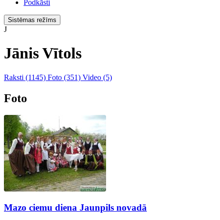
Podkāsti
Sistēmas režīms
J
Jānis Vītols
Raksti
(1145)
Foto
(351)
Video
(5)
Foto
Mazo ciemu diena Jaunpils novadā