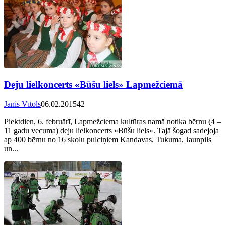
Deju lielkoncerts «Būšu liels» Lapmežciemā
Jānis Vītols
06.02.2015
42
Piektdien, 6. februārī, Lapmežciema kultūras namā notika bērnu (4 –
11 gadu vecuma) deju lielkoncerts «Būšu liels». Tajā šogad sadejoja
ap 400 bērnu no 16 skolu pulciņiem Kandavas, Tukuma, Jaunpils
un...