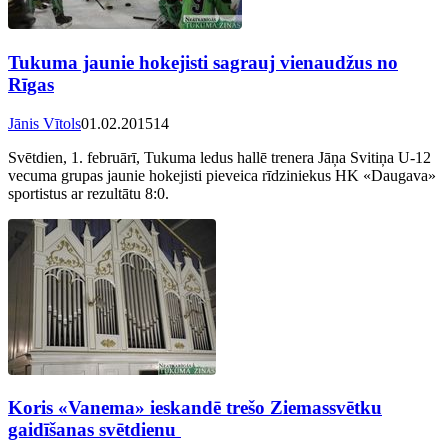
Tukuma jaunie hokejisti sagrauj vienaudžus no
Rīgas
Jānis Vītols
01.02.2015
14
Svētdien, 1. februārī, Tukuma ledus hallē trenera Jāņa Svitiņa U-12
vecuma grupas jaunie hokejisti pieveica rīdziniekus HK «Daugava»
sportistus ar rezultātu 8:0.
Koris «Vanema» ieskandē trešo Ziemassvētku
gaidīšanas svētdienu