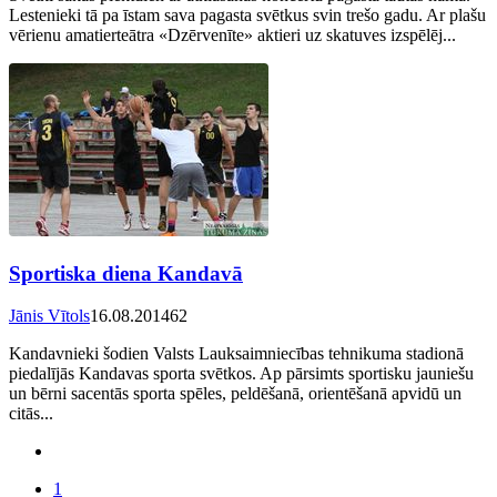
Lestenieki tā pa īstam sava pagasta svētkus svin trešo gadu. Ar plašu
vērienu amatierteātra «Dzērvenīte» aktieri uz skatuves izspēlēj...
Sportiska diena Kandavā
Jānis Vītols
16.08.2014
62
Kandavnieki šodien Valsts Lauksaimniecības tehnikuma stadionā
piedalījās Kandavas sporta svētkos. Ap pārsimts sportisku jauniešu
un bērni sacentās sporta spēles, peldēšanā, orientēšanā apvidū un
citās...
1