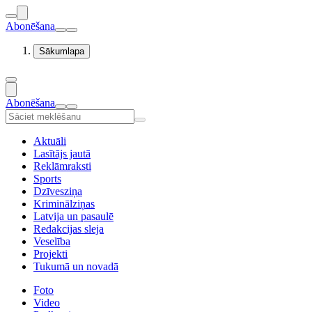
Abonēšana
Sākumlapa
Abonēšana
Aktuāli
Lasītājs jautā
Reklāmraksti
Sports
Dzīvesziņa
Kriminālziņas
Latvija un pasaulē
Redakcijas sleja
Veselība
Projekti
Tukumā un novadā
Foto
Video