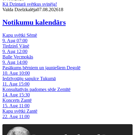
Kā Dzintarā svētkus svinēja!
Valda Dzelzkalēja
07.08.2026
1
8
Notikumu kalendārs
Kapu svētki Sēmē
9. Aug 07:00
Tirdziņš Vānē
9. Aug 12:00
Balle Vecmokās
9. Aug 14:00
Pasākums bērniem un jauniešiem Degolē
10. Aug 10:00
Iedzīvotāju sapulce Tukumā
11. Aug 15:00
Konsultatīvās padomes sēde Zemītē
14. Aug 15:30
Koncerts Zantē
15. Aug 11:00
Kapu svētki Zantē
22. Aug 11:00