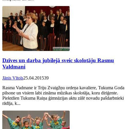
Dzīves un darba jubilejā sveic skolotāju Rasmu
Valdmani
Jānis Vītols
25.04.2015
39
Rasma Vadmane ir Triju Zvaigžņu ordeņa kavaliere, Tukuma Goda
pilsone un visiem labi zināma mūzikas skolotāja, koru diriģente.
Piektdien Tukuma Raiņa ģimnāzijas aktu zālē novadu pašdarbnieki
rādīja, k...