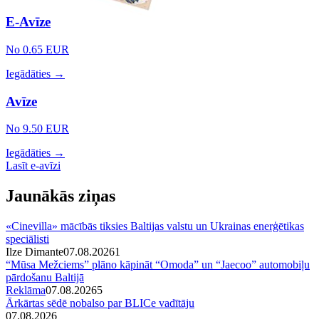
E-Avīze
No 0.65 EUR
Iegādāties →
Avīze
No 9.50 EUR
Iegādāties →
Lasīt e-avīzi
Jaunākās ziņas
«Cinevilla» mācībās tiksies Baltijas valstu un Ukrainas enerģētikas
speciālisti
Ilze Dimante
07.08.2026
1
“Mūsa Mežciems” plāno kāpināt “Omoda” un “Jaecoo” automobiļu
pārdošanu Baltijā
Reklāma
07.08.2026
5
Ārkārtas sēdē nobalso par BLICe vadītāju
07.08.2026