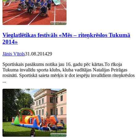
Vieglatlētikas festivāls «Mēs – riteņkrēslos Tukumā
2014»
Jānis Vītols
31.08.2014
29
Sportiskais pasākums notika jau 16. gadu pēc kārtas.To rīkoja
Tukuma invalīdu sporta klubs, kluba vadītājas Natalijas Peirāgas
rosināti. Sportiskā saieta mērķis ir dot iespēju invalīdiem riteņkrēslos
...