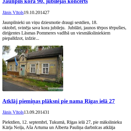
Jaunpils kora 90. jubilejas koncerts
Jānis Vītols
19.10.2014
27
Jaunpilnieki un viņu dziesmotie draugi sestdien, 18.
oktobrī, svinēja sava kora jubileju. Jubilāri, jaunos tērpos tērpušies,
diriģentes Lāsmas Pommeres vadībā un viesmāksliniekiem
piepalīdzot, izdzie...
Atklāj piemiņas plāksni pie nama Rīgas ielā 27
Jānis Vītols
13.09.2014
31
Piektdien, 12. septembrī, Tukumā, Rīgas ielā 27, pie mākslinieku
Kārļa Neiļa, Aša Artuma un Alberta Pauliņa darbnīcas atklāja