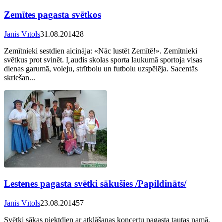
Zemītes pagasta svētkos
Jānis Vītols
31.08.2014
28
Zemītnieki sestdien aicināja: «Nāc lustēt Zemītē!». Zemītnieki
svētkus prot svinēt. Ļaudis skolas sporta laukumā sportoja visas
dienas garumā, voleju, strītbolu un futbolu uzspēlēja. Sacentās
skriešan...
Lestenes pagasta svētki sākušies /Papildināts/
Jānis Vītols
23.08.2014
57
Svētki sākas piektdien ar atklāšanas koncertu pagasta tautas namā.