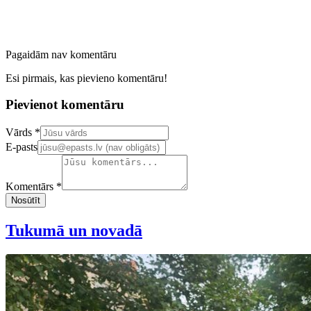
Pagaidām nav komentāru
Esi pirmais, kas pievieno komentāru!
Pievienot komentāru
Confirm your email address
Vārds *
E-pasts
Komentārs *
Nosūtīt
Tukumā un novadā