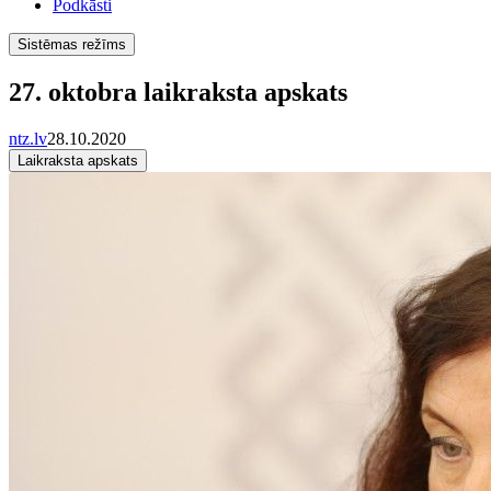
Podkāsti
Sistēmas režīms
27. oktobra laikraksta apskats
ntz.lv
28.10.2020
Laikraksta apskats