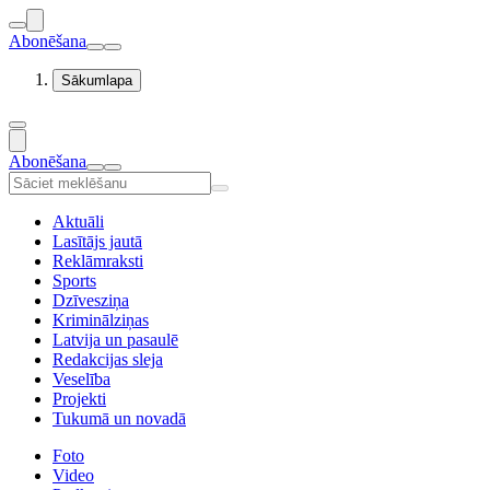
Abonēšana
Sākumlapa
Abonēšana
Aktuāli
Lasītājs jautā
Reklāmraksti
Sports
Dzīvesziņa
Kriminālziņas
Latvija un pasaulē
Redakcijas sleja
Veselība
Projekti
Tukumā un novadā
Foto
Video