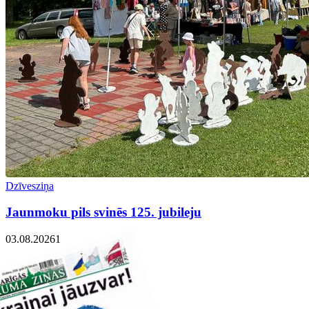
Dzīvesziņa
Jaunmoku pils svinēs 125. jubileju
03.08.2026
1