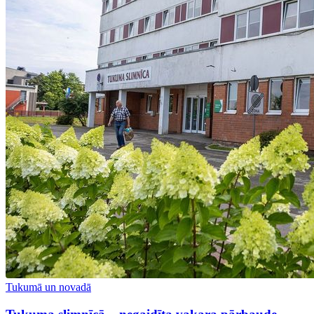
Tukumā un novadā