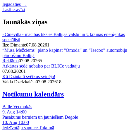
Iegādāties →
Lasīt e-avīzi
Jaunākās ziņas
«Cinevilla» mācībās tiksies Baltijas valstu un Ukrainas enerģētikas
speciālisti
Ilze Dimante
07.08.2026
1
“Mūsa Mežciems” plāno kāpināt “Omoda” un “Jaecoo” automobiļu
pārdošanu Baltijā
Reklāma
07.08.2026
5
Ārkārtas sēdē nobalso par BLICe vadītāju
07.08.2026
1
Kā Dzintarā svētkus svinēja!
Valda Dzelzkalēja
07.08.2026
1
8
Notikumu kalendārs
Balle Vecmokās
9. Aug 14:00
Pasākums bērniem un jauniešiem Degolē
10. Aug 10:00
Iedzīvotāju sapulce Tukumā