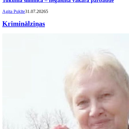
Tukuma slimnīcā – negaidīta vakara pārbaude
Agita Puķīte
31.07.2026
5
Kriminālziņas