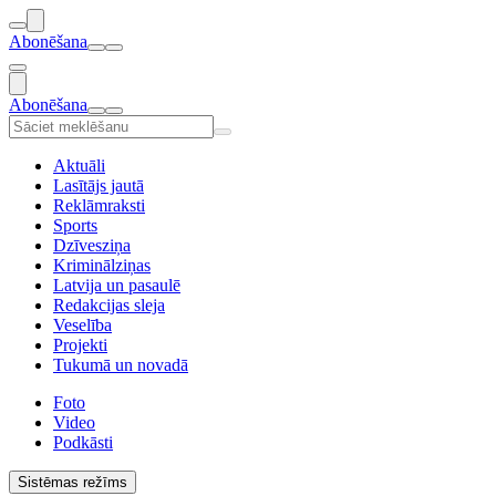
Abonēšana
Abonēšana
Aktuāli
Lasītājs jautā
Reklāmraksti
Sports
Dzīvesziņa
Kriminālziņas
Latvija un pasaulē
Redakcijas sleja
Veselība
Projekti
Tukumā un novadā
Foto
Video
Podkāsti
Sistēmas režīms