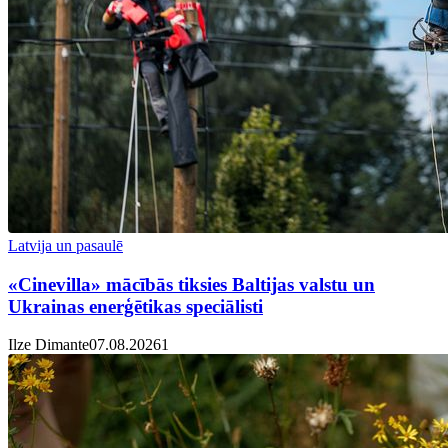
Latvija un pasaulē
«Cinevilla» mācībās tiksies Baltijas valstu un
Ukrainas enerģētikas speciālisti
Ilze Dimante
07.08.2026
1