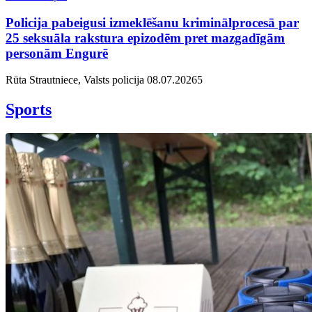
Policija pabeigusi izmeklēšanu kriminālprocesā par
25 seksuāla rakstura epizodēm pret mazgadīgām
personām Engurē
Rūta Strautniece, Valsts policija
08.07.2026
5
Sports