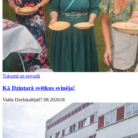
Tukumā un novadā
Kā Dzintarā svētkus svinēja!
Valda Dzelzkalēja
07.08.2026
1
8