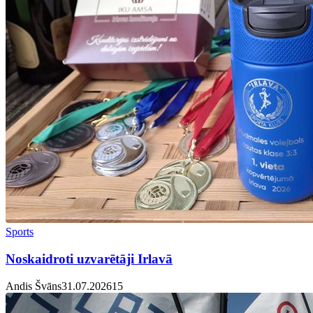
Sports
Noskaidroti uzvarētāji Irlavā
Andis Švāns
31.07.2026
1
5