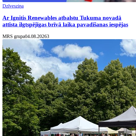
Dzīvesziņa
Ar Ignitis Renewables atbalstu Tukuma novadā
attīsta ilgtspējīgas brīvā laika pavadīšanas iespējas
MRS grupa
04.08.2026
3