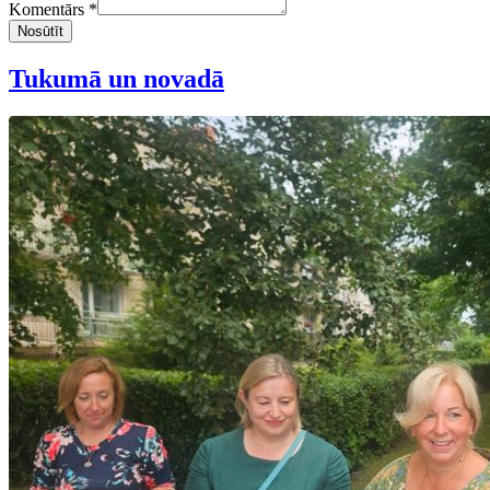
Komentārs *
Nosūtīt
Tukumā un novadā