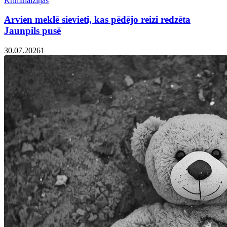
Kriminālziņas
Arvien meklē sievieti, kas pēdējo reizi redzēta
Jaunpils pusē
30.07.2026
1