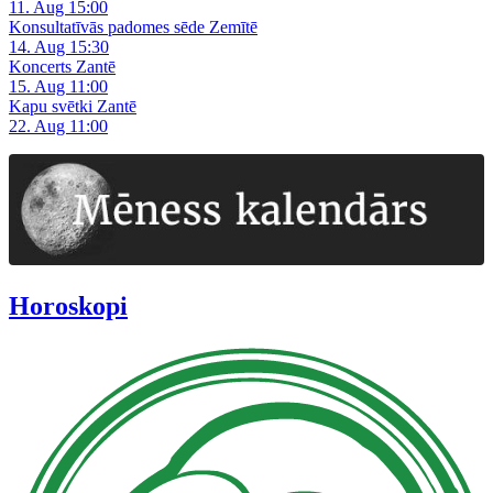
11. Aug 15:00
Konsultatīvās padomes sēde Zemītē
14. Aug 15:30
Koncerts Zantē
15. Aug 11:00
Kapu svētki Zantē
22. Aug 11:00
Horoskopi