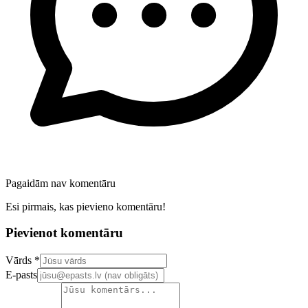
Pagaidām nav komentāru
Esi pirmais, kas pievieno komentāru!
Pievienot komentāru
Confirm your email address
Vārds *
E-pasts