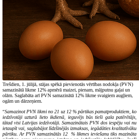
Trešdien, 1. jūlijā, stājas spēkā pievienotās vērtības nodokļa (PVN)
samazinātā likme 12% apmērā maizei, pienam, mājputnu gaļai un
olām. Saglabāta arī PVN samazinātā 12% likme svaigiem augļiem,
ogām un dārzeņiem.
“
Samazinot PVN likmi no 21 uz 12 % pārtikas pamatproduktiem, ko
iedzīvotāji uzturā lieto ikdienā, ieguvējs būs tieši gala patērētājs,
tātad visi Latvijas iedzīvotāji. Samazinātais PVN dos iespēju vai nu
ietaupīt vai, saglabājot līdzšinējās izmaksas, iegādāties kvalitatīvāku
pārtiku. Ar PVN samazinātās 12 % likmes ieviešanu tiks mazināta