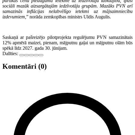
pārtikas cenu pieauguma ietekme uz iedzīvotāju labklājību, īpaši
sociāli mazāk aizsargātajām iedzīvotāju grupām. Mazāks PVN arī
samazinās inflācijas nelabvēlīgo ietekmi uz mājsaimniecību
izdevumiem,
” norāda zemkopības ministrs Uldis Augulis.
Saskaņā ar pašreizējo pilotprojekta regulējumu PVN samazinātais
12% apmērā maizei, pienam, mājputnu gaļai un mājputnu olām būs
spēkā līdz 2027. gada 30. jūnijam.
Dalīties:
Komentāri (0)