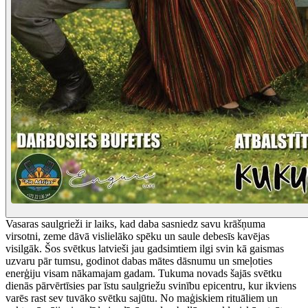
Vasaras saulgrieži ir laiks, kad daba sasniedz savu krāšņuma
virsotni, zeme dāvā vislielāko spēku un saule debesīs kavējas
visilgāk. Šos svētkus latvieši jau gadsimtiem ilgi svin kā gaismas
uzvaru pār tumsu, godinot dabas mātes dāsnumu un smeļoties
enerģiju visam nākamajam gadam. Tukuma novads šajās svētku
dienās pārvērtīsies par īstu saulgriežu svinību epicentru, kur ikviens
varēs rast sev tuvāko svētku sajūtu. No maģiskiem rituāliem un