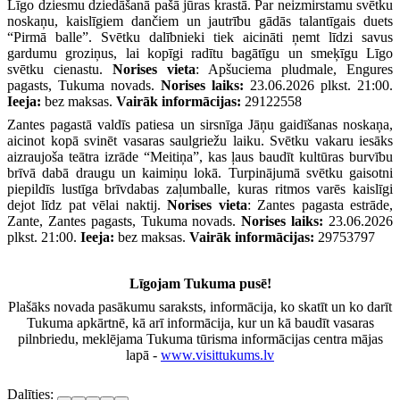
Līgo dziesmu dziedāšanā pašā jūras krastā. Par neizmirstamu svētku
noskaņu, kaislīgiem dančiem un jautrību gādās talantīgais duets
“Pirmā balle”. Svētku dalībnieki tiek aicināti ņemt līdzi savus
gardumu groziņus, lai kopīgi radītu bagātīgu un smeķīgu Līgo
svētku cienastu.
Norises vieta
: Apšuciema pludmale, Engures
pagasts, Tukuma novads.
Norises laiks:
23.06.2026 plkst. 21:00.
Ieeja:
bez maksas.
Vairāk informācijas:
29122558
Zantes pagastā valdīs patiesa un sirsnīga Jāņu gaidīšanas noskaņa,
aicinot kopā svinēt vasaras saulgriežu laiku. Svētku vakaru iesāks
aizraujoša teātra izrāde “Meitiņa”, kas ļaus baudīt kultūras burvību
brīvā dabā draugu un kaimiņu lokā. Turpinājumā svētku gaisotni
piepildīs lustīga brīvdabas zaļumballe, kuras ritmos varēs kaislīgi
dejot līdz pat vēlai naktij.
Norises vieta
: Zantes pagasta estrāde,
Zante, Zantes pagasts, Tukuma novads.
Norises laiks:
23.06.2026
plkst. 21:00.
Ieeja:
bez maksas.
Vairāk informācijas:
29753797
Līgojam Tukuma pusē!
Plašāks novada pasākumu saraksts, informācija, ko skatīt un ko darīt
Tukuma apkārtnē, kā arī informācija, kur un kā baudīt vasaras
pilnbriedu, meklējama Tukuma tūrisma informācijas centra mājas
lapā -
www.visittukums.lv
Dalīties: