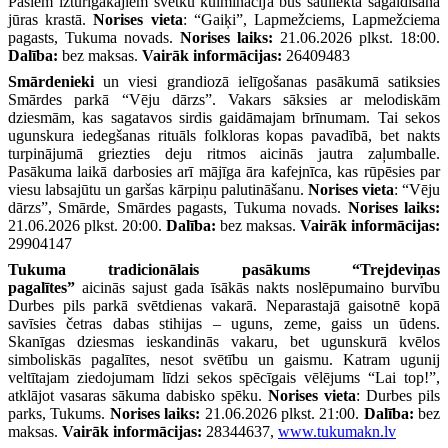
Pašiem izturīgākajiem svētku kulminācija būs saullēkta sagaidīšana
jūras krastā.
Norises vieta
: “Gaiķi”, Lapmežciems, Lapmežciema
pagasts, Tukuma novads.
Norises laiks:
21.06.2026 plkst. 18:00.
Dalība:
bez maksas.
Vairāk informācijas:
26409483
Smārdenieki
un viesi grandiozā ielīgošanas pasākumā satiksies
Smārdes parkā “Vēju dārzs”. Vakars sāksies ar melodiskām
dziesmām, kas sagatavos sirdis gaidāmajam brīnumam. Tai sekos
ugunskura iedegšanas rituāls folkloras kopas pavadībā, bet nakts
turpinājumā griezties deju ritmos aicinās jautra zaļumballe.
Pasākuma laikā darbosies arī mājīga āra kafejnīca, kas rūpēsies par
viesu labsajūtu un garšas kārpiņu palutināšanu.
Norises vieta
: “Vēju
dārzs”, Smārde, Smārdes pagasts, Tukuma novads.
Norises laiks:
21.06.2026 plkst. 20:00.
Dalība:
bez maksas.
Vairāk informācijas:
29904147
Tukuma tradicionālais pasākums “Trejdeviņas
pagalītes”
aicinās sajust gada īsākās nakts noslēpumaino burvību
Durbes pils parkā svētdienas vakarā. Neparastajā gaisotnē kopā
savīsies četras dabas stihijas – uguns, zeme, gaiss un ūdens.
Skanīgas dziesmas ieskandinās vakaru, bet ugunskurā kvēlos
simboliskās pagalītes, nesot svētību un gaismu. Katram ugunij
veltītajam ziedojumam līdzi sekos spēcīgais vēlējums “Lai top!”,
atklājot vasaras sākuma dabisko spēku.
Norises vieta
: Durbes pils
parks, Tukums.
Norises laiks:
21.06.2026 plkst. 21:00.
Dalība:
bez
maksas.
Vairāk informācijas:
28344637,
www.tukumakn.lv