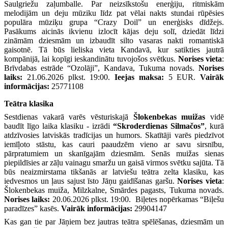
Saulgriežu zaļumballe. Par neizsīkstošu enerģiju, ritmiskām
melodijām un deju mūziku līdz pat vēlai nakts stundai rūpēsies
populāra mūziķu grupa “Crazy Doil” un enerģisks dīdžejs.
Pasākums aicinās ikvienu izlocīt kājas deju solī, dziedāt līdzi
zināmām dziesmām un izbaudīt silto vasaras nakti romantiskā
gaisotnē. Tā būs lieliska vieta Kandavā, kur satikties jautrā
kompānijā, lai kopīgi ieskandinātu tuvojošos svētkus.
Norises vieta
:
Brīvdabas estrāde “Ozolāji”, Kandava, Tukuma novads.
Norises
laiks:
21.06.2026 plkst. 19:00.
Ieejas maksa:
5 EUR.
Vairāk
informācijas:
25771108
Teātra klasika
Sestdienas vakarā varēs vēsturiskajā
Šlokenbekas muižas
vidē
baudīt līgo laika klasiku - izrādi
“Skroderdienas Silmačos”
, kurā
atdzīvosies latviskās tradīcijas un humors. Skatītāji varēs piedzīvot
iemīļoto stāstu, kas cauri paaudzēm vieno ar savu sirsnību,
pārpratumiem un skanīgajām dziesmām. Senās muižas sienas
piepildīsies ar zāļu vainagu smaržu un gaisā virmos svētku sajūta. Tā
būs neaizmirstama tikšanās ar latviešu teātra zelta klasiku, kas
iedvesmos un ļaus sajust īsto Jāņu gaidīšanas garšu.
Norises vieta
:
Šlokenbekas muiža, Milzkalne, Smārdes pagasts, Tukuma novads.
Norises laiks:
20.06.2026 plkst. 19:00. Biļetes nopērkamas “Biļešu
paradīzes” kasēs.
Vairāk informācijas:
29904147
Kas gan tie par Jāņiem bez jautras teātra spēlēšanas, dziesmām un