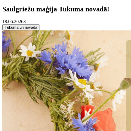
Saulgriežu maģija Tukuma novadā!
18.06.2026
8
Tukumā un novadā