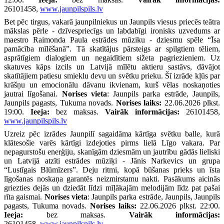
26101458,
www.jaunpilspils.lv
Bet pēc tirgus, vakarā jaunpilniekus un Jaunpils viesus priecēs teātra
mākslas pērle - dzīvespriecīgs un labdabīgi ironisks uzvedums ar
maestro Raimonda Paula estrādes mūziku - dziesmu spēle “Īsa
pamācība mīlēšanā”. Tā skatītājus pārsteigs ar spilgtiem tēliem,
asprātīgiem dialogiem un negaidītiem sižeta pagriezieniem. Uz
skatuves kāps izcils un Latvijā mīlētu aktieru sastāvs, dāvājot
skatītājiem patiesu smieklu devu un svētku prieku. Šī izrāde kļūs par
krāšņu un emocionālu dāvanu ikvienam, kurš vēlas noskaņoties
jautrai līgošanai.
Norises vieta
: Jaunpils parka estrāde, Jaunpils,
Jaunpils pagasts, Tukuma novads.
Norises laiks:
22.06.2026 plkst.
19:00.
Ieeja:
bez maksas.
Vairāk informācijas:
26101458,
www.jaunpilspils.lv
Uzreiz pēc izrādes Jaunpilī sagaidāma kārtīga svētku balle, kurā
klātesošie varēs kārtīgi izdejoties pirms lielā Līgo vakara. Par
nepagurstošu enerģiju, skanīgām dziesmām un jautrību gādās lieliski
un Latvijā atzīti estrādes mūziķi - Jānis Narkevics un grupa
“Lustīgais Blūmīzers”. Deju ritmi, kopā būšanas prieks un īsta
līgošanas noskaņa garantēs neizmirstamu nakti. Pasākums aicinās
griezties dejās un dziedāt līdzi mīļākajām melodijām līdz pat pašai
rīta gaismai.
Norises vieta
: Jaunpils parka estrāde, Jaunpils, Jaunpils
pagasts, Tukuma novads.
Norises laiks:
22.06.2026 plkst. 22:00.
Ieeja:
bez maksas.
Vairāk informācijas:
26101458,
www.jaunpilspils.lv