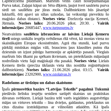
Lapmežciema pludmalei. Maršruts vedīs cauri noslēpumainajai
Purva takai, Zaļajai kāpai un Sēra dīķiem, ļaujot tvert saulrietu purva
sirdī un saullēktu pie jūras mola. Dalībniekiem būs jāsarūpē
lukturīši, ērti apavi un siltas uzkodas, lai veiksmīgi pieveiktu šo
maģisko dabas distanci.
Norises vieta
: Dzelzceļa stacija Ķemeri,
Jūrmala.
Norises laiks:
20.06.2026 plkst. 20:30. .
Vairāk
informācijas:
20685447,
www.turpusurpu.lv
Neatvairāms
saullēkta izbrauciens ar laivām Lielajā Ķemeru
tīrelī
sniegs unikālu iespēju svētdienas rītā vērot, kā mostas viena no
skaistākajām Eiropas ekosistēmām. Agrā rīta stundā, kad purvu
pārklāj mistiskas miglas vāli, brauciens ļaus klausīties putnu rīta
dziesmās un izjust pilnīgu harmoniju ar apkārtējo pasauli. Vieglais
maršruts būs tīkami pa spēkam ikvienam, un pieteikšanās mājaslapā
nodrošinās vietu šajā maģiskajā rīta pasakā.
Norises vieta
: Lielais
Ķemeru tīrelis (precīza tikšanās vieta tiks nosūtīta reģistrētajiem
dalībniekiem).
Norises laiks:
21.06.2026 plkst. 03:15.
Vairāk
informācijas:
23202900,
www.ozolaivas.lv
Radošums ar tirdziņu un dabas skaistums
Īpašs
pirmssvētku bazārs “Latvijas Tekstils” pagalmā Tukumā
piedāvās lielisku iespēju sestdien sarūpēt skaistas un praktiskas
dāvanas svētkiem. Lielajā bazāra teltī varēs iegādāties augstvērtīgu
mājas un virtuves tekstilu – lina dvieļus, galdautus, priekšautus un
citus dizaina izstrādājumus ar vilinošām atlaidēm. Kā īpašs