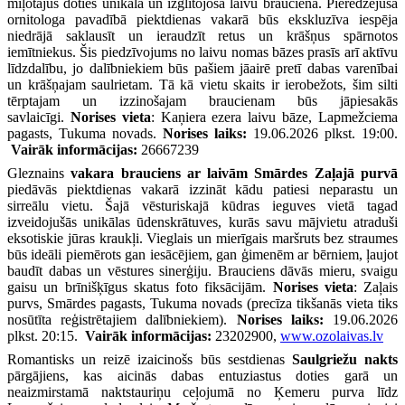
mīļotājus doties unikālā un izglītojošā laivu braucienā. Pieredzējuša
ornitologa pavadībā piektdienas vakarā būs ekskluzīva iespēja
niedrājā saklausīt un ieraudzīt retus un krāšņus spārnotos
iemītniekus. Šis piedzīvojums no laivu nomas bāzes prasīs arī aktīvu
līdzdalību, jo dalībniekiem būs pašiem jāairē pretī dabas varenībai
un krāšņajam saulrietam. Tā kā vietu skaits ir ierobežots, šim silti
tērptajam un izzinošajam braucienam būs jāpiesakās
savlaicīgi.
Norises vieta
: Kaņiera ezera laivu bāze, Lapmežciema
pagasts, Tukuma novads.
Norises laiks:
19.06.2026 plkst. 19:00.
Vairāk informācijas:
26667239
Gleznains
vakara brauciens ar laivām Smārdes Zaļajā purvā
piedāvās piektdienas vakarā izzināt kādu patiesi neparastu un
sirreālu vietu. Šajā vēsturiskajā kūdras ieguves vietā tagad
izveidojušās unikālas ūdenskrātuves, kurās savu mājvietu atraduši
eksotiskie jūras kraukļi. Vieglais un mierīgais maršruts bez straumes
būs ideāli piemērots gan iesācējiem, gan ģimenēm ar bērniem, ļaujot
baudīt dabas un vēstures sinerģiju. Brauciens dāvās mieru, svaigu
gaisu un brīnišķīgus skatus foto fiksācijām.
Norises vieta
: Zaļais
purvs, Smārdes pagasts, Tukuma novads (precīza tikšanās vieta tiks
nosūtīta reģistrētajiem dalībniekiem).
Norises laiks:
19.06.2026
plkst. 20:15.
Vairāk informācijas:
23202900,
www.ozolaivas.lv
Romantisks un reizē izaicinošs būs sestdienas
Saulgriežu nakts
pārgājiens, kas aicinās dabas entuziastus doties garā un
neaizmirstamā naktstauriņu ceļojumā no Ķemeru purva līdz