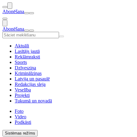
Abonēšana
Abonēšana
Aktuāli
Lasītājs jautā
Reklāmraksti
Sports
Dzīvesziņa
Kriminālziņas
Latvija un pasaulē
Redakcijas sleja
Veselība
Projekti
Tukumā un novadā
Foto
Video
Podkāsti
Sistēmas režīms