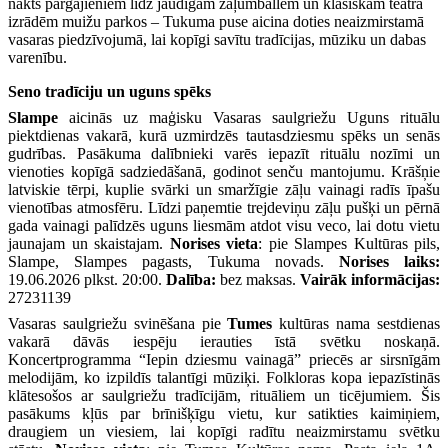
nakts pārgājieniem līdz jaudīgām zaļumballēm un klasiskām teātra
izrādēm muižu parkos – Tukuma puse aicina doties neaizmirstamā
vasaras piedzīvojumā, lai kopīgi savītu tradīcijas, mūziku un dabas
varenību.
Seno tradīciju un uguns spēks
Slampe
aicinās uz maģisku Vasaras saulgriežu Uguns rituālu
piektdienas vakarā, kurā uzmirdzēs tautasdziesmu spēks un senās
gudrības. Pasākuma dalībnieki varēs iepazīt rituālu nozīmi un
vienoties kopīgā sadziedāšanā, godinot senču mantojumu. Krāšņie
latviskie tērpi, kuplie svārki un smaržīgie zāļu vainagi radīs īpašu
vienotības atmosfēru. Līdzi paņemtie trejdeviņu zāļu pušķi un pērnā
gada vainagi palīdzēs uguns liesmām atdot visu veco, lai dotu vietu
jaunajam un skaistajam.
Norises vieta
: pie Slampes Kultūras pils,
Slampe, Slampes pagasts, Tukuma novads.
Norises laiks:
19.06.2026 plkst. 20:00.
Dalība:
bez maksas.
Vairāk informācijas:
27231139
Vasaras saulgriežu svinēšana pie
Tumes
kultūras nama sestdienas
vakarā dāvās iespēju ierauties īstā svētku noskaņā.
Koncertprogramma “Iepin dziesmu vainagā” priecēs ar sirsnīgām
melodijām, ko izpildīs talantīgi mūziķi. Folkloras kopa iepazīstinās
klātesošos ar saulgriežu tradīcijām, rituāliem un ticējumiem. Šis
pasākums kļūs par brīnišķīgu vietu, kur satikties kaimiņiem,
draugiem un viesiem, lai kopīgi radītu neaizmirstamu svētku