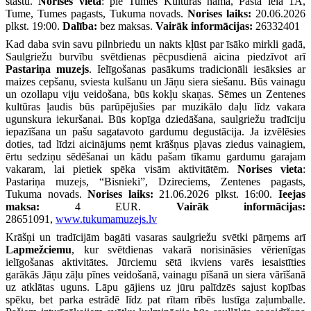
stāstu.
Norises vieta
: pie Tumes Kultūras nama, Pasta iela 1A,
Tume, Tumes pagasts, Tukuma novads.
Norises laiks:
20.06.2026
plkst. 19:00.
Dalība:
bez maksas.
Vairāk informācijas:
26332401
Kad daba svin savu pilnbriedu un nakts kļūst par īsāko mirkli gadā,
Saulgriežu burvību svētdienas pēcpusdienā aicina piedzīvot arī
Pastariņa muzejs
. Ielīgošanas pasākums tradicionāli iesāksies ar
maizes cepšanu, sviesta kulšanu un Jāņu siera siešanu. Būs vainagu
un ozollapu viju veidošana, būs kokļu skaņas. Sēmes un Zentenes
kultūras ļaudis būs parūpējušies par muzikālo daļu līdz vakara
ugunskura iekuršanai. Būs kopīga dziedāšana, saulgriežu tradīciju
iepazīšana un pašu sagatavoto gardumu degustācija. Ja izvēlēsies
doties, tad līdzi aicinājums ņemt krāšņus pļavas ziedus vainagiem,
ērtu sedziņu sēdēšanai un kādu pašam tīkamu gardumu garajam
vakaram, lai pietiek spēka visām aktivitātēm.
Norises vieta
:
Pastariņa muzejs, “Bisnieki”, Dzireciems, Zentenes pagasts,
Tukuma novads.
Norises laiks:
21.06.2026 plkst. 16:00.
Ieejas
maksa:
4 EUR.
Vairāk informācijas:
28651091,
www.tukumamuzejs.lv
Krāšņi un tradīcijām bagāti vasaras saulgriežu svētki pārņems arī
Lapmežciemu
, kur svētdienas vakarā norisināsies vērienīgas
ielīgošanas aktivitātes. Jūrciemu sētā ikviens varēs iesaistīties
garākās Jāņu zāļu pīnes veidošanā, vainagu pīšanā un siera vārīšanā
uz atklātas uguns. Lāpu gājiens uz jūru palīdzēs sajust kopības
spēku, bet parka estrādē līdz pat rītam rībēs lustīga zaļumballe.