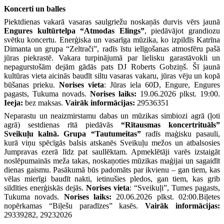
Koncerti un balles
Piektdienas vakarā vasaras saulgriežu noskaņās durvis vērs jaunā
Engures kultūrtelpa “Atmodas Elings”
, piedāvājot grandiozu
svētku koncertu. Enerģiska un vasarīga mūzika, ko izpildīs Katrīna
Dimanta un grupa “Zeltrači”, radīs īstu ielīgošanas atmosfēru pašā
jūras piekrastē. Vakara turpinājumā par lielisku garastāvokli un
nepagurstošām dejām gādās pats DJ Roberts Gobziņš. Šī jaunā
kultūras vieta aicinās baudīt siltu vasaras vakaru, jūras vēju un kopā
būšanas prieku.
Norises vieta
: Jūras iela 60D, Engure, Engures
pagasts, Tukuma novads.
Norises laiks:
19.06.2026 plkst. 19:00.
Ieeja:
bez maksas.
Vairāk informācijas:
29536351
Neparastu un neaizmirstamu dabas un mūzikas simbiozi agrā (ļoti
agrā) sestdienas rītā piedāvās
“Rītausmas koncertrituāls”
Sveikuļu kalnā. Grupa “Tautumeitas”
radīs maģisku pasauli,
kurā viņu spēcīgās balsis atskanēs Sveikuļu mežos un atbalsosies
Jumpravas ezerā līdz pat saullēktam. Apmeklētāji varēs izstaigāt
noslēpumainās meža takas, noskaņoties mūzikas maģijai un sagaidīt
dienas gaismu. Pasākumā būs padomāts par ikvienu – gan tiem, kas
vēlas mierīgi baudīt nakti, ietinušies pledos, gan tiem, kas grib
sildīties enerģiskās dejās.
Norises vieta
: “Sveikuļi”, Tumes pagasts,
Tukuma novads.
Norises laiks:
20.06.2026 plkst. 02:00.Biļetes
nopērkamas “Biļešu paradīzes” kasēs.
Vairāk informācijas:
29339282, 29232026