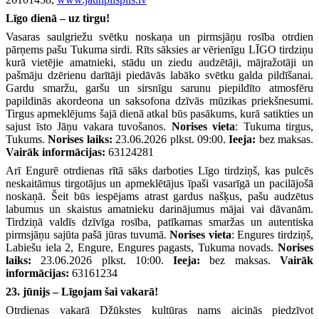
Līgo dienā – uz tirgu!
Vasaras saulgriežu svētku noskaņa un pirmsjāņu rosība otrdien
pārņems pašu Tukuma sirdi. Rīts sāksies ar vērienīgu LĪGO tirdziņu
kurā vietējie amatnieki, stādu un ziedu audzētāji, mājražotāji un
pašmāju dzērienu darītāji piedāvās labāko svētku galda pildīšanai.
Gardu smaržu, garšu un sirsnīgu sarunu piepildīto atmosfēru
papildinās akordeona un saksofona dzīvās mūzikas priekšnesumi.
Tirgus apmeklējums šajā dienā atkal būs pasākums, kurā satikties un
sajust īsto Jāņu vakara tuvošanos.
Norises vieta
: Tukuma tirgus,
Tukums.
Norises laiks:
23.06.2026 plkst. 09:00.
Ieeja:
bez maksas.
Vairāk informācijas:
63124281
Arī Engurē otrdienas rītā sāks darboties Līgo tirdziņš, kas pulcēs
neskaitāmus tirgotājus un apmeklētājus īpaši vasarīgā un pacilājošā
noskaņā. Šeit būs iespējams atrast gardus našķus, pašu audzētus
labumus un skaistus amatnieku darinājumus mājai vai dāvanām.
Tirdziņā valdīs dzīvīga rosība, patīkamas smaržas un autentiska
pirmsjāņu sajūta pašā jūras tuvumā.
Norises vieta
: Engures tirdziņš,
Labiešu iela 2, Engure, Engures pagasts, Tukuma novads.
Norises
laiks:
23.06.2026 plkst. 10:00.
Ieeja:
bez maksas.
Vairāk
informācijas:
63161234
23. jūnijs – Līgojam šai vakarā!
Otrdienas vakarā Džūkstes kultūras nams aicinās piedzīvot