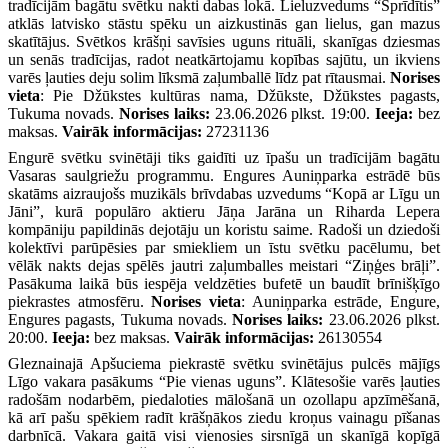
tradīcijām bagātu svētku nakti dabas lokā. Lieluzvedums “Sprīdītis”
atklās latvisko stāstu spēku un aizkustinās gan lielus, gan mazus
skatītājus. Svētkos krāšņi savīsies uguns rituāli, skanīgas dziesmas
un senās tradīcijas, radot neatkārtojamu kopības sajūtu, un ikviens
varēs ļauties deju solim līksmā zaļumballē līdz pat rītausmai.
Norises
vieta
: Pie Džūkstes kultūras nama, Džūkste, Džūkstes pagasts,
Tukuma novads.
Norises laiks:
23.06.2026 plkst. 19:00.
Ieeja:
bez
maksas.
Vairāk informācijas:
27231136
Engurē svētku svinētāji tiks gaidīti uz īpašu un tradīcijām bagātu
Vasaras saulgriežu programmu. Engures Auniņparka estrādē būs
skatāms aizraujošs muzikāls brīvdabas uzvedums “Kopā ar Līgu un
Jāni”, kurā populāro aktieru Jāņa Jarāna un Riharda Lepera
kompāniju papildinās dejotāju un koristu saime. Radoši un dziedoši
kolektīvi parūpēsies par smiekliem un īstu svētku pacēlumu, bet
vēlāk nakts dejas spēlēs jautri zaļumballes meistari “Ziņģes brāļi”.
Pasākuma laikā būs iespēja veldzēties bufetē un baudīt brīnišķīgo
piekrastes atmosfēru.
Norises vieta
: Auniņparka estrāde, Engure,
Engures pagasts, Tukuma novads.
Norises laiks:
23.06.2026 plkst.
20:00.
Ieeja:
bez maksas.
Vairāk informācijas:
26130554
Gleznainajā Apšuciema piekrastē svētku svinētājus pulcēs mājīgs
Līgo vakara pasākums “Pie vienas uguns”. Klātesošie varēs ļauties
radošām nodarbēm, piedaloties mālošanā un ozollapu apzīmēšanā,
kā arī pašu spēkiem radīt krāšņākos ziedu kroņus vainagu pīšanas
darbnīcā. Vakara gaitā visi vienosies sirsnīgā un skanīgā kopīgā