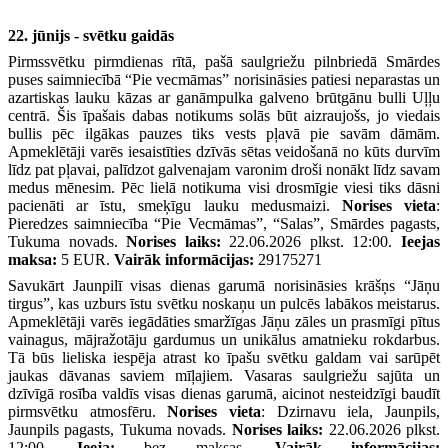
22. jūnijs - svētku gaidās
Pirmssvētku pirmdienas rītā, pašā saulgriežu pilnbriedā Smārdes
puses saimniecībā “Pie vecmāmas” norisināsies patiesi neparastas un
azartiskas lauku kāzas ar ganāmpulka galveno brūtgānu bulli Uļļu
centrā. Šis īpašais dabas notikums solās būt aizraujošs, jo viedais
bullis pēc ilgākas pauzes tiks vests pļavā pie savām dāmām.
Apmeklētāji varēs iesaistīties dzīvās sētas veidošanā no kūts durvīm
līdz pat pļavai, palīdzot galvenajam varonim droši nonākt līdz savam
medus mēnesim. Pēc lielā notikuma visi drosmīgie viesi tiks dāsni
pacienāti ar īstu, smeķīgu lauku medusmaizi.
Norises vieta
:
Pieredzes saimniecība “Pie Vecmāmas”, “Salas”, Smārdes pagasts,
Tukuma novads.
Norises laiks:
22.06.2026 plkst. 12:00.
Ieejas
maksa:
5 EUR.
Vairāk informācijas:
29175271
Savukārt Jaunpilī visas dienas garumā norisināsies krāšņs “Jāņu
tirgus”, kas uzburs īstu svētku noskaņu un pulcēs labākos meistarus.
Apmeklētāji varēs iegādāties smaržīgas Jāņu zāles un prasmīgi pītus
vainagus, mājražotāju gardumus un unikālus amatnieku rokdarbus.
Tā būs lieliska iespēja atrast ko īpašu svētku galdam vai sarūpēt
jaukas dāvanas saviem mīļajiem. Vasaras saulgriežu sajūta un
dzīvīgā rosība valdīs visas dienas garumā, aicinot nesteidzīgi baudīt
pirmsvētku atmosfēru.
Norises vieta
: Dzirnavu iela, Jaunpils,
Jaunpils pagasts, Tukuma novads.
Norises laiks:
22.06.2026 plkst.
12:00.
Ieeja:
bez maksas.
Vairāk informācijas: