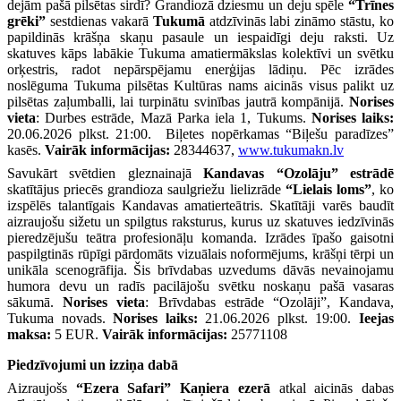
dejām pašā pilsētas sirdī? Grandiozā dziesmu un deju spēle
“Trīnes
grēki”
sestdienas vakarā
Tukumā
atdzīvinās labi zināmo stāstu, ko
papildinās krāšņa skaņu pasaule un iespaidīgi deju raksti. Uz
skatuves kāps labākie Tukuma amatiermākslas kolektīvi un svētku
orķestris, radot nepārspējamu enerģijas lādiņu. Pēc izrādes
noslēguma Tukuma pilsētas Kultūras nams aicinās visus palikt uz
pilsētas zaļumballi, lai turpinātu svinības jautrā kompānijā.
Norises
vieta
: Durbes estrāde, Mazā Parka iela 1, Tukums.
Norises laiks:
20.06.2026 plkst. 21:00. Biļetes nopērkamas “Biļešu paradīzes”
kasēs.
Vairāk informācijas:
28344637,
www.tukumakn.lv
Savukārt svētdien gleznainajā
Kandavas “Ozolāju” estrādē
skatītājus priecēs grandioza saulgriežu lielizrāde
“Lielais loms”
, ko
izspēlēs talantīgais Kandavas amatierteātris. Skatītāji varēs baudīt
aizraujošu sižetu un spilgtus raksturus, kurus uz skatuves iedzīvinās
pieredzējušu teātra profesionāļu komanda. Izrādes īpašo gaisotni
paspilgtinās rūpīgi pārdomāts vizuālais noformējums, krāšņi tērpi un
unikāla scenogrāfija. Šis brīvdabas uzvedums dāvās nevainojamu
humora devu un radīs pacilājošu svētku noskaņu pašā vasaras
sākumā.
Norises vieta
: Brīvdabas estrāde “Ozolāji”, Kandava,
Tukuma novads.
Norises laiks:
21.06.2026 plkst. 19:00.
Ieejas
maksa:
5 EUR.
Vairāk informācijas:
25771108
Piedzīvojumi un izziņa dabā
Aizraujošs
“Ezera Safari” Kaņiera ezerā
atkal aicinās dabas