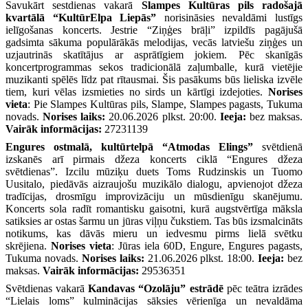
Savukārt sestdienas vakarā
Slampes Kultūras pils radošajā
kvartālā “KultūrElpa Liepās”
norisināsies nevaldāmi lustīgs
ielīgošanas koncerts. Jestrie “Ziņģes brāļi” izpildīs pagājušā
gadsimta sākuma populārākās melodijas, vecās latviešu ziņģes un
uzjautrinās skatītājus ar asprātīgiem jokiem. Pēc skanīgās
koncertprogrammas sekos tradicionālā zaļumballe, kurā vietējie
muzikanti spēlēs līdz pat rītausmai. Šis pasākums būs lieliska izvēle
tiem, kuri vēlas izsmieties no sirds un kārtīgi izdejoties.
Norises
vieta
: Pie Slampes Kultūras pils, Slampe, Slampes pagasts, Tukuma
novads.
Norises laiks:
20.06.2026 plkst. 20:00.
Ieeja:
bez maksas.
Vairāk informācijas:
27231139
Engures ostmalā, kultūrtelpā “Atmodas Elings”
svētdienā
izskanēs arī pirmais džeza koncerts ciklā “Engures džeza
svētdienas”. Izcilu mūziķu duets Toms Rudzinskis un Tuomo
Uusitalo, piedāvās aizraujošu muzikālo dialogu, apvienojot džeza
tradīcijas, drosmīgu improvizāciju un mūsdienīgu skanējumu.
Koncerts sola radīt romantisku gaisotni, kurā augstvērtīga māksla
satiksies ar ostas šarmu un jūras viļņu čukstiem. Tas būs izsmalcināts
notikums, kas dāvās mieru un iedvesmu pirms lielā svētku
skrējiena.
Norises vieta
: Jūras iela 60D, Engure, Engures pagasts,
Tukuma novads.
Norises laiks:
21.06.2026 plkst. 18:00.
Ieeja:
bez
maksas.
Vairāk informācijas:
29536351
Svētdienas vakarā
Kandavas “Ozolāju” estrādē
pēc teātra izrādes
“Lielais loms” kulminācijas sāksies vērienīga un nevaldāma