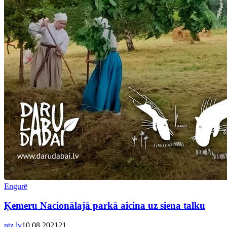
Engurē
Ķemeru Nacionālajā parkā aicina uz siena talku
ntz.lv
10.08.2021
2
1