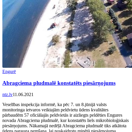
Engurē
Abragciema pludmalē konstatēts piesārņojums
ntz.lv
11.06.2021
Veselības inspekcija informē, ka pēc 7. un 8.jūnijā valsts
monitoringa ietvaros veiktajām peldvietu ūdens kvalitātes
pārbaudēm 57 oficiālajās peldvietās ir aizliegts peldēties Engures
novada Abragciema pludmalē, kur konstatēts liels mikrobioloģiskais
piesārņojums. Nākamajā nedēļā Abragciema pludmalē tiks atkātota
ūdens parauga ņemšana, lai noskaidrotu minētā piesārņojuma