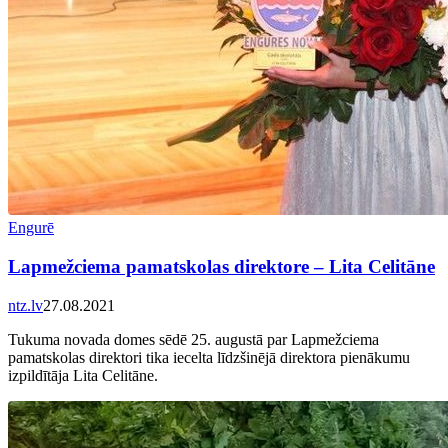
Engurē
Lapmežciema pamatskolas direktore – Lita Celitāne
ntz.lv
27.08.2021
Tukuma novada domes sēdē 25. augustā par Lapmežciema
pamatskolas direktori tika iecelta līdzšinējā direktora pienākumu
izpildītāja Lita Celitāne.