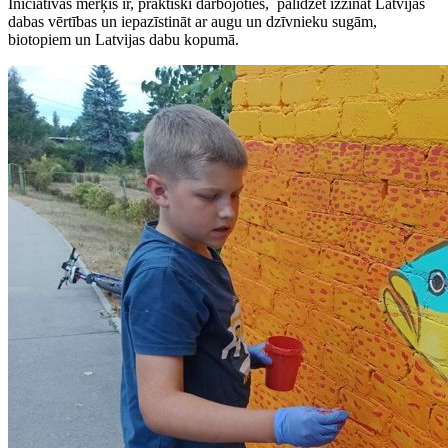
Iniciatīvas mērķis ir, praktiski darbojoties, palīdzēt izzināt Latvijas
dabas vērtības un iepazīstināt ar augu un dzīvnieku sugām,
biotopiem un Latvijas dabu kopumā.