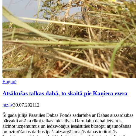
Engurē
Atsākušas talkas dabā, to skaitā pie Kaņiera ezera
ntz.lv
30.07.2021
1
2
Šī gada jūlijā Pasaules Dabas Fonds sadarbībā ar Dabas aizsardzības
pārvaldi atsāka rīkot talkas iniciatīvas Daru labu dabai ietvaros,
aicinot uzņēmumus un iedzīvotājus iesaistīties biotopu atjaunošanas
un uzturēšanas darbos īpaši aizsargājamajās dabas teritorijās.