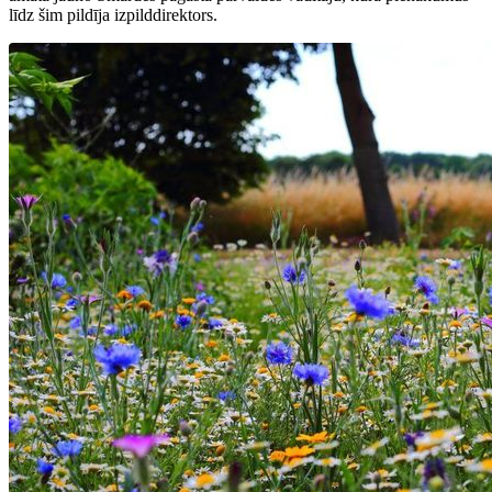
līdz šim pildīja izpilddirektors.