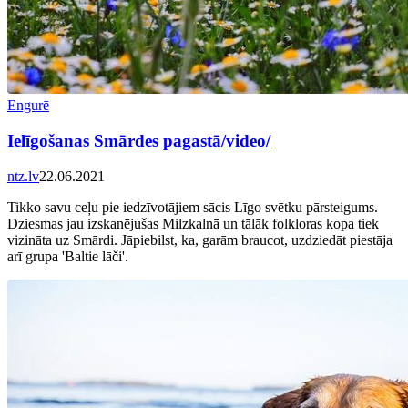
Engurē
Ielīgošanas Smārdes pagastā/video/
ntz.lv
22.06.2021
Tikko savu ceļu pie iedzīvotājiem sācis Līgo svētku pārsteigums.
Dziesmas jau izskanējušas Milzkalnā un tālāk folkloras kopa tiek
vizināta uz Smārdi. Jāpiebilst, ka, garām braucot, uzdziedāt piestāja
arī grupa 'Baltie lāči'.