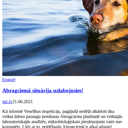
Engurē
Abragciemā situācija uzlabojusies!
ntz.lv
21.06.2021
Kā informē Veselības inspekcija, pagājušā nedēļā atkārtoti tika
veikta ūdens paraugu ņemšanas Abragciema pludmalē un veiktajās
laboratoriskajās analīzēs, mikrobioloģiskais piesārņojums vairs nav
konstatēts. Līdz ar to, peldēšanās Abragciemā ir atkal atļauta!