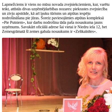
Lapmežciems ir viens no mūsu novada zvejniekciemiem, kur, varētu
teikt, attīstās divas uzņēmējdarbības nozares: piekrastes zvejniecība
un zivju apstrāde, kā arī lauku tūrisms un atpūtas iespēju
nodrošināšana pie jūras. Šoreiz paviesojāmies atpūtas kompleksā
«Pie Putniem», kur darbu nodrošina tāda paša nosaukuma jauns
uzņēmums. Savukārt oficiālā adrese šai vietai ir Niedru iela 12, bet
Zemesgrāmatā šī zemes gabala nosaukums ir «Zeltkalnītes».