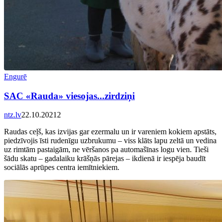
Engurē
SAC «Rauda» viesojas...zirdziņi
ntz.lv
22.10.2021
2
Raudas ceļš, kas izvijas gar ezermalu un ir vareniem kokiem apstāts,
piedzīvojis īsti rudenīgu uzbrukumu – viss klāts lapu zeltā un vedina
uz rimtām pastaigām, ne vēršanos pa automašīnas logu vien. Tieši
šādu skatu – gadalaiku krāšņās pārejas – ikdienā ir iespēja baudīt
sociālās aprūpes centra iemītniekiem.