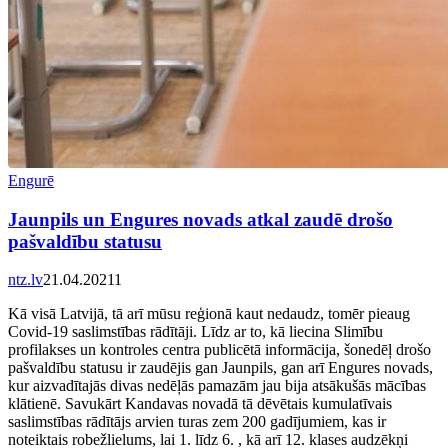
Engurē
Jaunpils un Engures novads atkal zaudē drošo
pašvaldību statusu
ntz.lv
21.04.2021
1
Kā visā Latvijā, tā arī mūsu reģionā kaut nedaudz, tomēr pieaug
Covid-19 saslimstības rādītāji. Līdz ar to, kā liecina Slimību
profilakses un kontroles centra publicētā informācija, šonedēļ drošo
pašvaldību statusu ir zaudējis gan Jaunpils, gan arī Engures novads,
kur aizvadītajās divas nedēļās pamazām jau bija atsākušās mācības
klātienē. Savukārt Kandavas novadā tā dēvētais kumulatīvais
saslimstības rādītājs arvien turas zem 200 gadījumiem, kas ir
noteiktais robežlielums, lai 1. līdz 6. , kā arī 12. klases audzēkņi