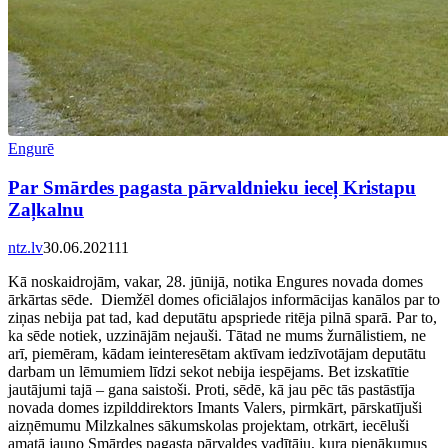
Engurē
Par Smārdes pagasta pārvaldnieku ieceļ Kristapu
Zaļkalnu
ntz.lv
30.06.2021
11
Kā noskaidrojām, vakar, 28. jūnijā, notika Engures novada domes
ārkārtas sēde. Diemžēl domes oficiālajos informācijas kanālos par to
ziņas nebija pat tad, kad deputātu apspriede ritēja pilnā sparā. Par to,
ka sēde notiek, uzzinājām nejauši. Tātad ne mums žurnālistiem, ne
arī, piemēram, kādam ieinteresētam aktīvam iedzīvotājam deputātu
darbam un lēmumiem līdzi sekot nebija iespējams. Bet izskatītie
jautājumi tajā – gana saistoši. Proti, sēdē, kā jau pēc tās pastāstīja
novada domes izpilddirektors Imants Valers, pirmkārt, pārskatījuši
aizņēmumu Milzkalnes sākumskolas projektam, otrkārt, iecēluši
amatā jauno Smārdes pagasta pārvaldes vadītāju, kura pienākumus