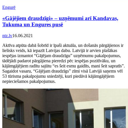
Engurē
«Gājējiem draudzīgi» – uzņēmumi arī Kandavas,
Tukuma un Engures pusē
ntz.lv
16.06.2021
Aktīva atpūta dabā šobrīd ir īpaši aktuāla, un došanās pārgājienos ir
lielisks veids, kā iepazīt Latvijas dabu. Latvijā ir arvien plašākas
iespējas izmantot “Gājējam draudzīgu” uzņēmumu pakalpojumus,
tādējādi padarot pārgājiena pieredzi pēc iespējas pozitīvāku, un
kājāmgājējiem radītu sajūtu “es šeit esmu gaidīts, mani šeit sapratīs”.
Sagaidot vasaru, “Gājējam draudzīgs” zīmi visā Latvijā saņems vēl
53 tūrisma pakalpojumu sniedzēji, kuri piedāvā kājāmgājējiem
nepieciešamos pakalpojumus.