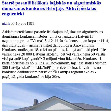
Startē pasaulē lielākais loģiskās un algoritmiskās
domāšanas konkurss Bebr[a]s. Aktīvi piedalās
engurnieki
ntz.lv
05.10.2021
19
1
Atklāta pieteikšanās pasaulē lielākajam loģiskās un algoritmiskās
domāšanas konkursam Bebrs, un tā organizatori Latvijā IT
uzņēmumu grupa "Visma" 5.-12. klašu skolēnus – gan kopā ar klasi,
gan individuāli – aicina reģistrēt dalību līdz a 3.novembrim.
Konkurss notiks jau 18. reizi un plānots, ka tajā attālināti piedalīsies
vairāk nekā 20 000 Latvijas skolēnu, bet vēl vairāk nekā 50 valstīs
visā pasaulē kopā gandrīz 3 miljoni viņu līdzaudžu. Konkursa 1.
kārta norisināsies no 8. līdz 28. novembrim, tajā iesaistoties vismaz
300 Latvijas skolām. Līdzšinējā pieredze liecina, ka vairums no
konkursa dalībniekiem pārstāv tieši Latvijas reģionu skolas -
pagājušā gada konkursā tie bija 68%.