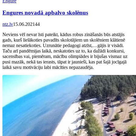
Engurē
Engures novadā apbalvo skolēnus
ntz.lv
15.06.2021
4
4
Neviens vēl nevar īsti pateikt, kādus robus zināšanās būs atstājis
gads, kurš lielākoties pavadīts skolotājiem un skolēniem klātienē
nemaz nesatiekoties. Uzrunātie pedagogi atzīst,…gājis ir visādi.
Taču arī pandēmijas laikā, neskatoties uz to, ka dažādi konkursi,
sacensības vai, piemēram, mācību olimpiādes ir bijušas vismaz uz
pusi mazāk, nekā tas ierasts, tāpat ir jaunieši, kas pat šajā jocīgajā
laikā savu motivāciju labi mācīties nepazaudēja.