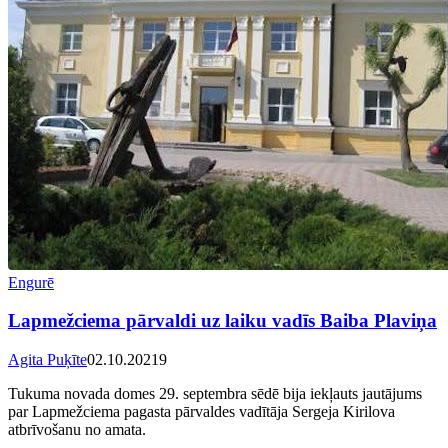
Engurē
Lapmežciema pārvaldi uz laiku vadīs Baiba Plaviņa
Agita Puķīte
02.10.2021
9
Tukuma novada domes 29. septembra sēdē bija iekļauts jautājums
par Lapmežciema pagasta pārvaldes vadītāja Sergeja Kirilova
atbrīvošanu no amata.