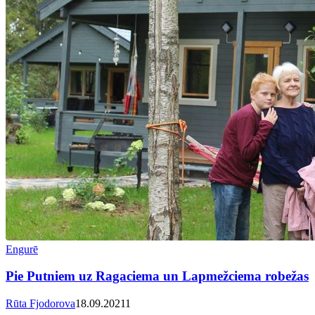
Engurē
Pie Putniem uz Ragaciema un Lapmežciema robežas
Rūta Fjodorova
18.09.2021
1