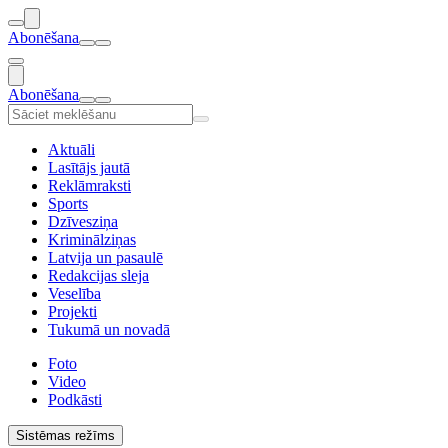
Abonēšana
Abonēšana
Aktuāli
Lasītājs jautā
Reklāmraksti
Sports
Dzīvesziņa
Kriminālziņas
Latvija un pasaulē
Redakcijas sleja
Veselība
Projekti
Tukumā un novadā
Foto
Video
Podkāsti
Sistēmas režīms