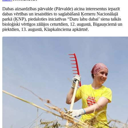
Dabas aizsardzības pārvalde (Pārvalde) aicina interesentus iepazīt
dabas vērtības un iesaistīties to saglabāšanā Ķemeru Nacionālajā
parkā (ĶNP), piedaloties iniciatīvas “Daru labu dabai’ siena talkās
bioloģiski vērtīgos zālājos ceturtdien, 12. augustā, Bigauņciemā un
piektdien, 13. augustā, Klapkalnciema apkārtnē.