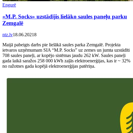
Engurē
«M.P. Socks» uzstādījis lielāko saules paneļu parku
Zemgalē
ntz.lv
18.06.2021
8
Maijā pabeigts darbs pie lielākā saules parka Zemgalē. Projekta
ietvaros uzņēmumam SIA “M.P. Socks” uz zemes un jumta uzstādīti
708 saules paneļi, ar kopējo sistēmas jaudu 262 kW. Saules paneļi
gada laikā saražos 258 000 kWh zaļās elektroenerģijas, kas ir ~ 32%
no ražotnes gada kopējā elektroenerģijas patēriņa.