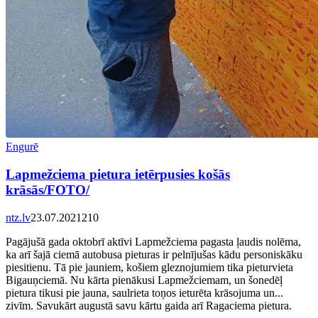
Engurē
Lapmežciema pietura ietērpusies košās
krāsās/FOTO/
ntz.lv
23.07.2021
2
10
Pagājušā gada oktobrī aktīvi Lapmežciema pagasta ļaudis nolēma,
ka arī šajā ciemā autobusa pieturas ir pelnījušas kādu personiskāku
piesitienu. Tā pie jauniem, košiem gleznojumiem tika pieturvieta
Bigauņciemā. Nu kārta pienākusi Lapmežciemam, un šonedēļ
pietura tikusi pie jauna, saulrieta toņos ieturēta krāsojuma un...
zivīm. Savukārt augustā savu kārtu gaida arī Ragaciema pietura.