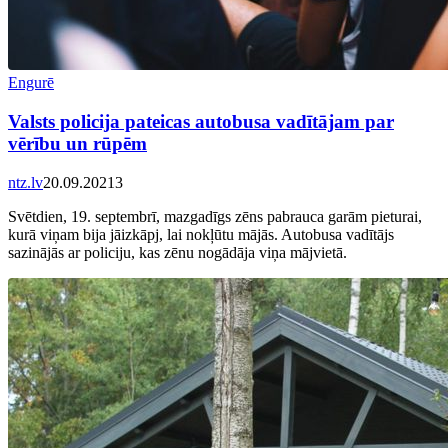
Engurē
Valsts policija pateicas autobusa vadītājam par
vērību un rūpēm
ntz.lv
20.09.2021
3
Svētdien, 19. septembrī, mazgadīgs zēns pabrauca garām pieturai,
kurā viņam bija jāizkāpj, lai nokļūtu mājās. Autobusa vadītājs
sazinājās ar policiju, kas zēnu nogādāja viņa mājvietā.