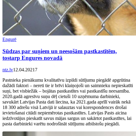
Engurē
Sūdzas par suņiem un neesošām pastkastītēm,
tostarp Engures novadā
ntz.lv
12.04.2021
7
Pastnieka pienākumu kvalitatīvu izpildi sūtījumu piegādē apgrūtina
dažādi faktori – nereti tie ir brīvi klaiņojoši un saimnieku nepieskatīti
suņi, bet visbiežāk – bojātas pastkastītes vai pastkastīšu neesamība.
2020.gadā agresīvu suņu dēļ cietuši 10 uzņēmuma darbinieki,
savukārt Latvijas Pasta dati liecina, ka 2021.gada aprīlī vairāk nekā
18 300 adrešu visā Latvijā ir salauztas vai korespondences drošai
ievietošanai citādi nepiemērotas pastkastītes. Latvijas Pasts aicina
iedzīvotājus pieskatīt savus mājas sargus un sakārtot pastkastītes, lai
pasta darbinieki varētu nodrošināt sūtījumu atbilstošu piegādi.