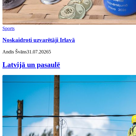
Sports
Noskaidroti uzvarētāji Irlavā
Andis Švāns
31.07.2026
5
Latvijā un pasaulē