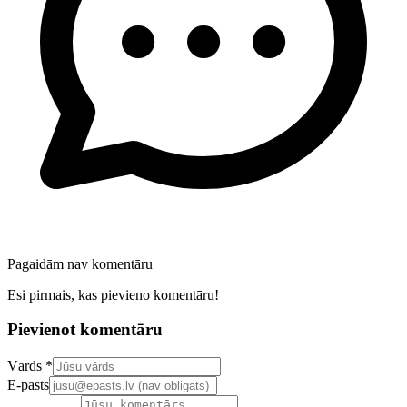
Pagaidām nav komentāru
Esi pirmais, kas pievieno komentāru!
Pievienot komentāru
Confirm your email address
Vārds *
E-pasts