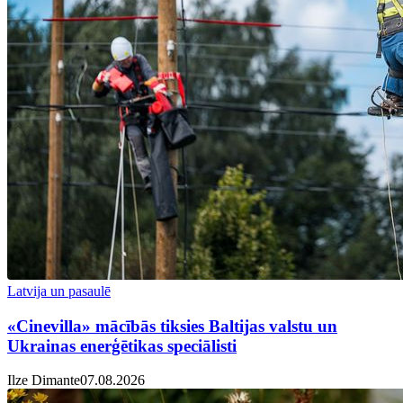
Latvija un pasaulē
«Cinevilla» mācībās tiksies Baltijas valstu un
Ukrainas enerģētikas speciālisti
Ilze Dimante
07.08.2026