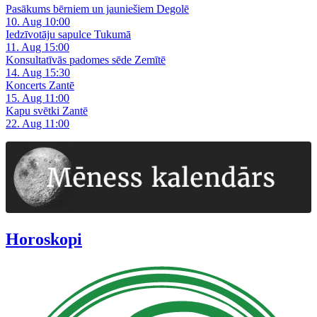
Pasākums bērniem un jauniešiem Degolē
10. Aug 10:00
Iedzīvotāju sapulce Tukumā
11. Aug 15:00
Konsultatīvās padomes sēde Zemītē
14. Aug 15:30
Koncerts Zantē
15. Aug 11:00
Kapu svētki Zantē
22. Aug 11:00
Horoskopi