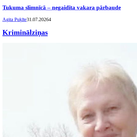
Tukuma slimnīcā – negaidīta vakara pārbaude
Agita Puķīte
31.07.2026
4
Kriminālziņas