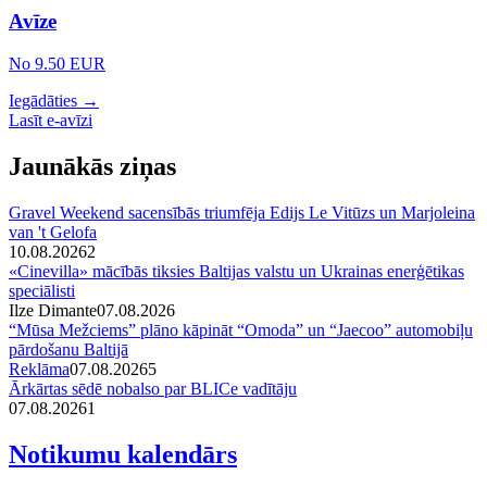
Avīze
No 9.50 EUR
Iegādāties →
Lasīt e-avīzi
Jaunākās ziņas
Gravel Weekend sacensībās triumfēja Edijs Le Vitūzs un Marjoleina
van 't Gelofa
10.08.2026
2
«Cinevilla» mācībās tiksies Baltijas valstu un Ukrainas enerģētikas
speciālisti
Ilze Dimante
07.08.2026
“Mūsa Mežciems” plāno kāpināt “Omoda” un “Jaecoo” automobiļu
pārdošanu Baltijā
Reklāma
07.08.2026
5
Ārkārtas sēdē nobalso par BLICe vadītāju
07.08.2026
1
Notikumu kalendārs