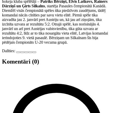
hokeja kluba spēlētāji –
Patriks Bērziņš, Elvis Laškovs, Rainers
Dārziņš un Ģirts Silkalns
, startēja Pasaules čempionātā Kanādā.
Diemžēl visās čempionātā spēles tika piedzīvots zaudējums, tādēļ
komandai nācās cīnīties par savu vietu elitē. Pirmā spēle tika
aizvadīta jau 2. janvārī pret Austriju un, kā jau arī ziņojām, tika
izcīnīta uzvara ar rezultātu 5:2. Otrajā spēlē, kas norisinājās 4.
janvārī un arī pret Austrijas valstsvienību, tika gūta uzvara ar
rezultātu 4:2, līdz ar to tika nosargāta vieta elitē, Latvijas komandai
ierindojoties 9. vietā pasaulē. Bērziņam un Silkalnam šis bija
pēdējais čempionāts U-20 vecuma grupā.
Dalīties:
Komentāri (0)