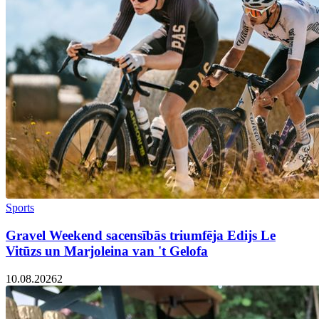
Sports
Gravel Weekend sacensībās triumfēja Edijs Le
Vitūzs un Marjoleina van 't Gelofa
10.08.2026
2