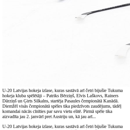
U-20 Latvijas hokeja izlase, kuras sastāvā arī četri bijušie Tukuma
hokeja kluba spēlētāji – Patriks Bērziņš, Elvis Laškovs, Rainers
Dārziņš un Ģirts Silkalns, startēja Pasaules čempionātā Kanādā.
Diemžēl visās čempionātā spēles tika piedzīvots zaudējums, tādēļ
komandai nācās cīnīties par savu vietu elitē. Pirmā spēle tika
aizvadīta jau 2. janvārī pret Austriju un, kā jau arī...
U-20 Latvijas hokeja izlase, kuras sastāvā arī četri bijušie Tukuma