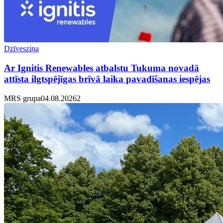
Dzīvesziņa
Ar Ignitis Renewables atbalstu Tukuma novadā
attīsta ilgtspējīgas brīvā laika pavadīšanas iespējas
MRS grupa
04.08.2026
2