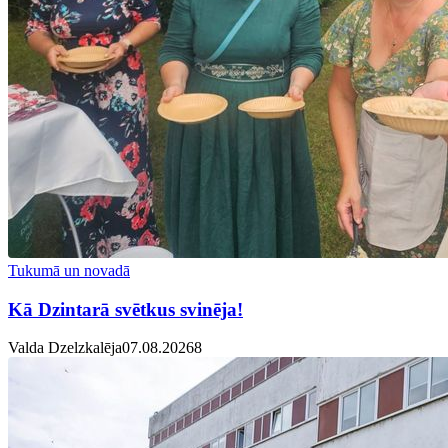
Tukumā un novadā
Kā Dzintarā svētkus svinēja!
Valda Dzelzkalēja
07.08.2026
8