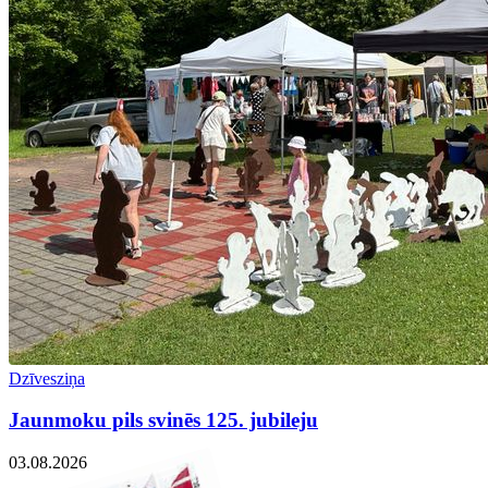
Dzīvesziņa
Jaunmoku pils svinēs 125. jubileju
03.08.2026