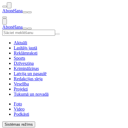
Abonēšana
Abonēšana
Aktuāli
Lasītājs jautā
Reklāmraksti
Sports
Dzīvesziņa
Kriminālziņas
Latvija un pasaulē
Redakcijas sleja
Veselība
Projekti
Tukumā un novadā
Foto
Video
Podkāsti
Sistēmas režīms