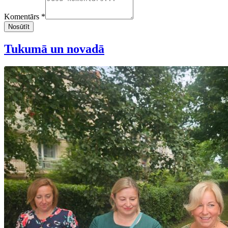
Komentārs *
Nosūtīt
Tukumā un novadā