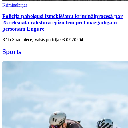
Kriminālziņas
Policija pabeigusi izmeklēšanu kriminālprocesā par
25 seksuāla rakstura epizodēm pret mazgadīgām
personām Engurē
Rūta Strautniece, Valsts policija
08.07.2026
4
Sports