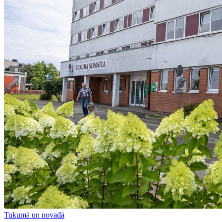
Tukumā un novadā