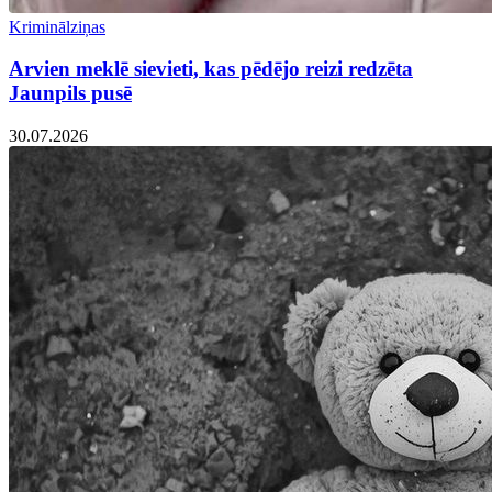
Kriminālziņas
Arvien meklē sievieti, kas pēdējo reizi redzēta
Jaunpils pusē
30.07.2026