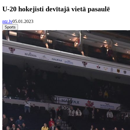
U-20 hokejisti devītajā vietā pasaulē
ntz.lv
05.01.2023
Sports