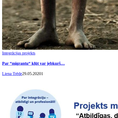
Integrācijas projekts
Par “migrantu“ kļūt var jebkurš…
Liena Trēde
29.05.2020
1