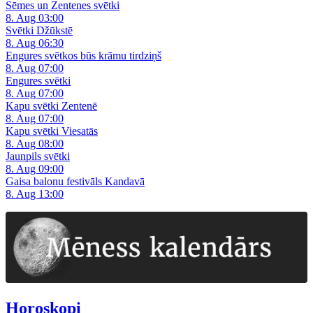
Sēmes un Zentenes svētki
8. Aug 03:00
Svētki Džūkstē
8. Aug 06:30
Engures svētkos būs krāmu tirdziņš
8. Aug 07:00
Engures svētki
8. Aug 07:00
Kapu svētki Zentenē
8. Aug 07:00
Kapu svētki Viesatās
8. Aug 08:00
Jaunpils svētki
8. Aug 09:00
Gaisa balonu festivāls Kandavā
8. Aug 13:00
Horoskopi