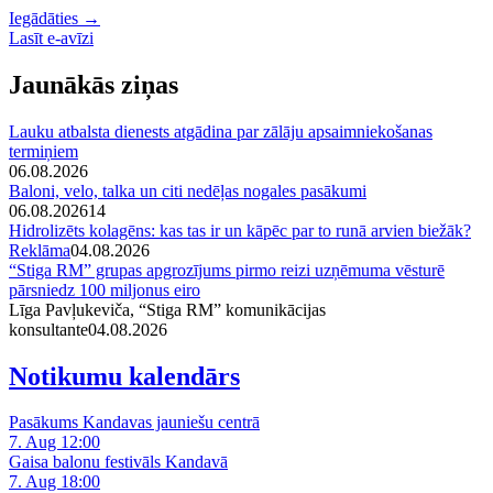
Iegādāties →
Lasīt e-avīzi
Jaunākās ziņas
Lauku atbalsta dienests atgādina par zālāju apsaimniekošanas
termiņiem
06.08.2026
Baloni, velo, talka un citi nedēļas nogales pasākumi
06.08.2026
14
Hidrolizēts kolagēns: kas tas ir un kāpēc par to runā arvien biežāk?
Reklāma
04.08.2026
“Stiga RM” grupas apgrozījums pirmo reizi uzņēmuma vēsturē
pārsniedz 100 miljonus eiro
Līga Pavļukeviča, “Stiga RM” komunikācijas
konsultante
04.08.2026
Notikumu kalendārs
Pasākums Kandavas jauniešu centrā
7. Aug 12:00
Gaisa balonu festivāls Kandavā
7. Aug 18:00