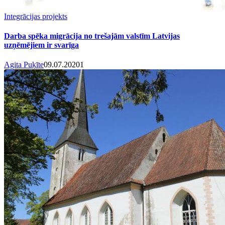
Integrācijas projekts
Darba spēka migrācija no trešajām valstīm Latvijas
uzņēmējiem ir svarīga
Agita Puķīte
09.07.2020
1