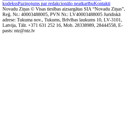
kodekss
Paziņojums par redakcionālo neatkarību
Kontakti
Novadu Ziņas © Visas tiesības aizsargātas SIA “Novadu Ziņas”,
Reģ. Nr.: 40003488005, PVN Nr.: LV40003488005 Juridiskā
adrese: Tukuma nov., Tukums, Brīvības laukums 10, LV-3101,
Latvija, Tālr. +371 631 252 16, Mob. 28338989, 28444558, E-
pasts: ntz@ntz.lv