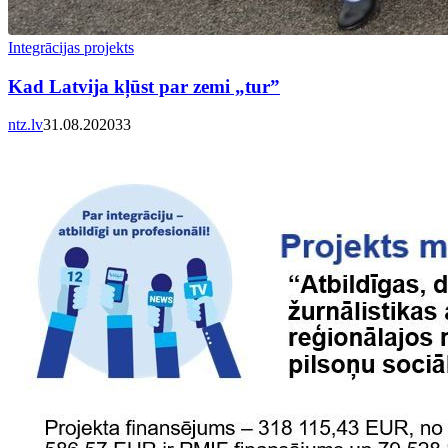
Integrācijas projekts
Kad Latvija kļūst par zemi „tur”
ntz.lv
31.08.2020
3
3