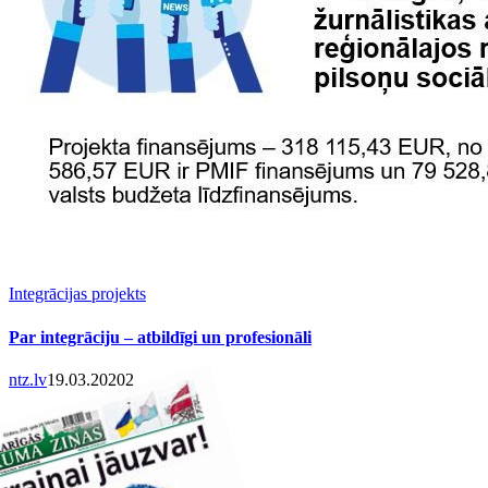
Integrācijas projekts
Par integrāciju – atbildīgi un profesionāli
ntz.lv
19.03.2020
2