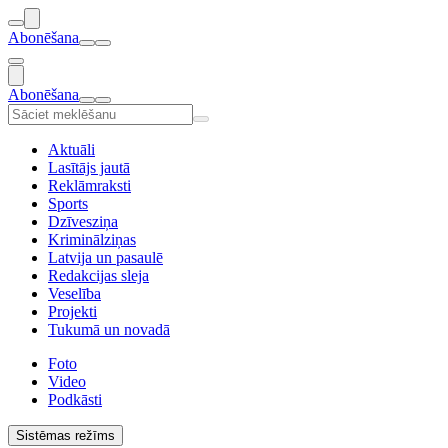
Abonēšana
Abonēšana
Aktuāli
Lasītājs jautā
Reklāmraksti
Sports
Dzīvesziņa
Kriminālziņas
Latvija un pasaulē
Redakcijas sleja
Veselība
Projekti
Tukumā un novadā
Foto
Video
Podkāsti
Sistēmas režīms