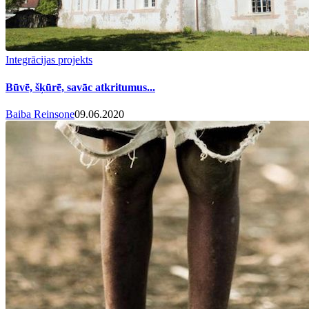
Integrācijas projekts
Būvē, šķūrē, savāc atkritumus...
Baiba Reinsone
09.06.2020