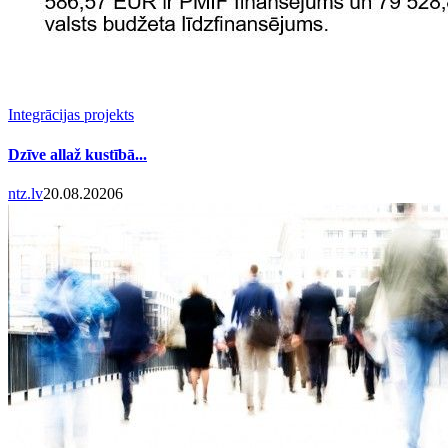
Integrācijas projekts
Dzīve allaž kustībā...
ntz.lv
20.08.2020
6