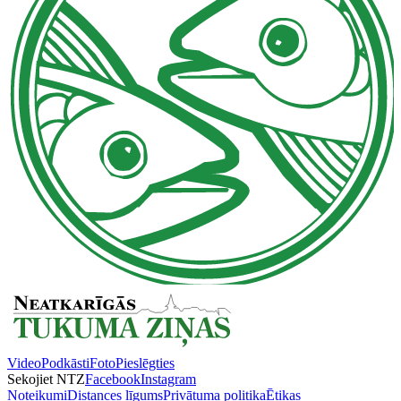
Video
Podkāsti
Foto
Pieslēgties
Sekojiet NTZ
Facebook
Instagram
Noteikumi
Distances līgums
Privātuma politika
Ētikas