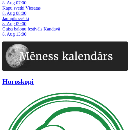
8. Aug 07:00
Kapu svētki Viesatās
8. Aug 08:00
Jaunpils svētki
8. Aug 09:00
Gaisa balonu festivāls Kandavā
8. Aug 13:00
Horoskopi