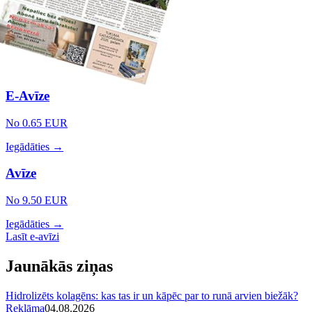
E-Avīze
No 0.65 EUR
Iegādāties →
Avīze
No 9.50 EUR
Iegādāties →
Lasīt e-avīzi
Jaunākās ziņas
Hidrolizēts kolagēns: kas tas ir un kāpēc par to runā arvien biežāk?
Reklāma
04.08.2026