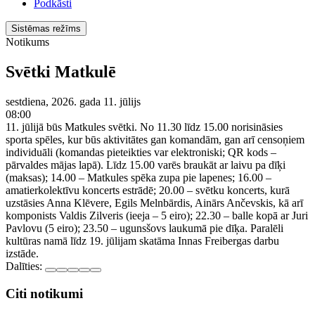
Podkāsti
Sistēmas režīms
Notikums
Svētki Matkulē
sestdiena, 2026. gada 11. jūlijs
08:00
11. jūlijā būs Matkules svētki. No 11.30 līdz 15.00 norisināsies
sporta spēles, kur būs aktivitātes gan komandām, gan arī censoņiem
individuāli (komandas pieteikties var elektroniski; QR kods –
pārvaldes mājas lapā). Līdz 15.00 varēs braukāt ar laivu pa dīķi
(maksas); 14.00 – Matkules spēka zupa pie lapenes; 16.00 –
amatierkolektīvu koncerts estrādē; 20.00 – svētku koncerts, kurā
uzstāsies Anna Klēvere, Egils Melnbārdis, Ainārs Ančevskis, kā arī
komponists Valdis Zilveris (ieeja – 5 eiro); 22.30 – balle kopā ar Juri
Pavlovu (5 eiro); 23.50 – ugunsšovs laukumā pie dīķa. Paralēli
kultūras namā līdz 19. jūlijam skatāma Innas Freibergas darbu
izstāde.
Dalīties:
Citi notikumi