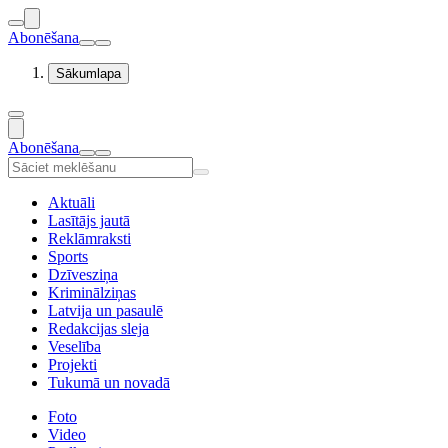
Abonēšana
Sākumlapa
Abonēšana
Aktuāli
Lasītājs jautā
Reklāmraksti
Sports
Dzīvesziņa
Kriminālziņas
Latvija un pasaulē
Redakcijas sleja
Veselība
Projekti
Tukumā un novadā
Foto
Video