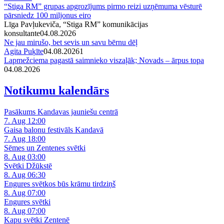
“Stiga RM” grupas apgrozījums pirmo reizi uzņēmuma vēsturē
pārsniedz 100 miljonus eiro
Līga Pavļukeviča, “Stiga RM” komunikācijas
konsultante
04.08.2026
Ne jau mirušo, bet sevis un savu bērnu dēļ
Agita Puķīte
04.08.2026
1
Lapmežciema pagastā saimnieko viszaļāk; Novads – ārpus topa
04.08.2026
Notikumu kalendārs
Pasākums Kandavas jauniešu centrā
7. Aug 12:00
Gaisa balonu festivāls Kandavā
7. Aug 18:00
Sēmes un Zentenes svētki
8. Aug 03:00
Svētki Džūkstē
8. Aug 06:30
Engures svētkos būs krāmu tirdziņš
8. Aug 07:00
Engures svētki
8. Aug 07:00
Kapu svētki Zentenē