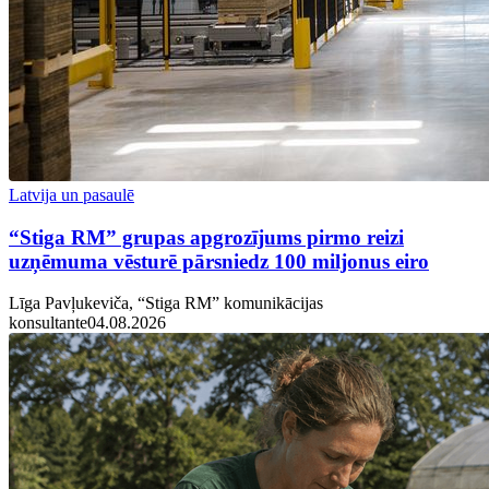
Latvija un pasaulē
“Stiga RM” grupas apgrozījums pirmo reizi
uzņēmuma vēsturē pārsniedz 100 miljonus eiro
Līga Pavļukeviča, “Stiga RM” komunikācijas
konsultante
04.08.2026