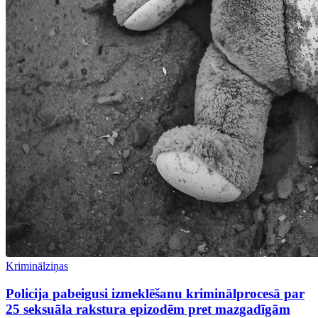
Kriminālziņas
Policija pabeigusi izmeklēšanu kriminālprocesā par
25 seksuāla rakstura epizodēm pret mazgadīgām