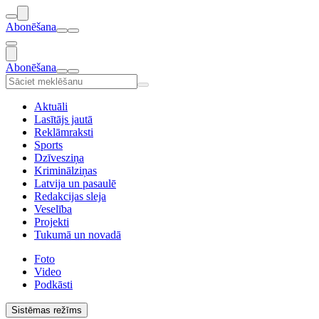
Abonēšana
Abonēšana
Aktuāli
Lasītājs jautā
Reklāmraksti
Sports
Dzīvesziņa
Kriminālziņas
Latvija un pasaulē
Redakcijas sleja
Veselība
Projekti
Tukumā un novadā
Foto
Video
Podkāsti
Sistēmas režīms