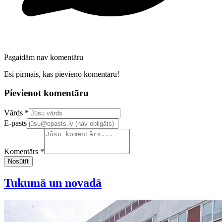
Pagaidām nav komentāru
Esi pirmais, kas pievieno komentāru!
Pievienot komentāru
Confirm your email address
Vārds *
E-pasts
Komentārs *
Nosūtīt
Tukumā un novadā