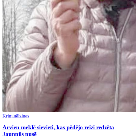
Kriminālziņas
Arvien meklē sievieti, kas pēdējo reizi redzēta
Jaunpils pusē