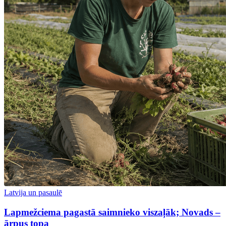
Latvija un pasaulē
Lapmežciema pagastā saimnieko viszaļāk; Novads –
ārpus topa