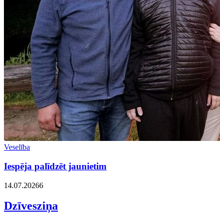
Veselība
Iespēja palīdzēt jaunietim
14.07.2026
6
Dzīvesziņa