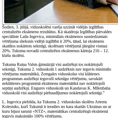
Šodien, 3. jūlijā, vidusskolēni varēja uzzināt vidējās izglītības
centralizēto eksāmenu rezultātus. Kā skaidroja Izglītības pārvaldes
speciāliste Laila Ingevica, minimālais eksāmenos sasniedzamais
vērtējuma slieksnis vidējā izglītībā ir 20%, tātad, lai eksāmens
skaitītos nokārtots sekmīgi, skolēnam vērtējumā jāiegūst vismaz
20%. Tukuma novadā centralizētos eksāmenus kārtoja 216 – 12.
klašu skolēni.
Tukuma Raiņa Valsts ģimnāzijā visi audzēkņi tos nokārtojuši
sekmīgi, Tukuma 2. vidusskolā 1 audzēknis nav ieguvis minimālo
vērtējumu matemātikā, Zemgales vidusskolas visi klātienes
programmas audzēkņi ieguvuši sekmīgu vērtējumu, savukārt
neklātienes programmā eksāmenu matemātikā nav nokārtojuši
septiņi audzēkņi. Engures vidusskolā un Kandavas K. Mīlenbaha
vidusskolā visi audzēkņi pārbaudījumus nokārtojuši sekmīgi.”
L. Ingevica piebilda, ka Tukuma 2. vidusskolas skolēns Artems
Kolesniks, kurš Tukumā ir ieradies no kara skartās Ukrainas un ar
kuru bijusi sarunā «NTZ», matemātikas centralizētajā eksāmenā
ieguvis maksimālo 100% vērtējumu.