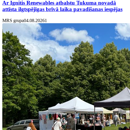
Ar Ignitis Renewables atbalstu Tukuma novadā
attīsta ilgtspējīgas brīvā laika pavadīšanas iespējas
MRS grupa
04.08.2026
1