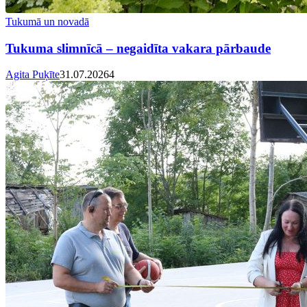
Tukumā un novadā
Tukuma slimnīcā – negaidīta vakara pārbaude
Agita Puķīte
31.07.2026
4