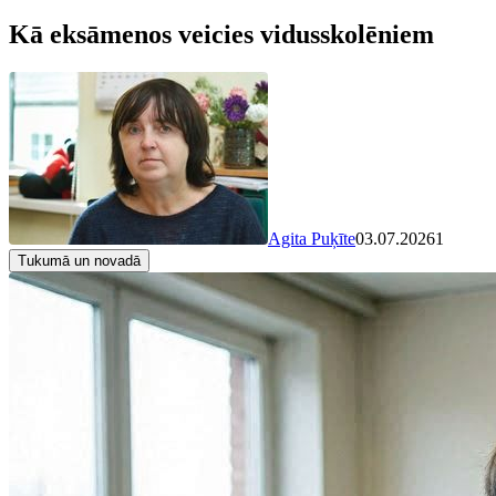
Kā eksāmenos veicies vidusskolēniem
Agita Puķīte
03.07.2026
1
Tukumā un novadā