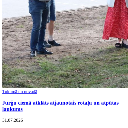
Tukumā un novadā
Jurģu ciemā atklāts atjaunotais rotaļu un atpūtas
laukums
31.07.2026