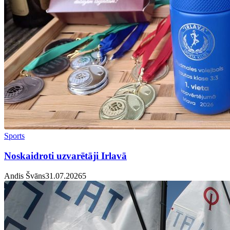
Sports
Noskaidroti uzvarētāji Irlavā
Andis Švāns
31.07.2026
5