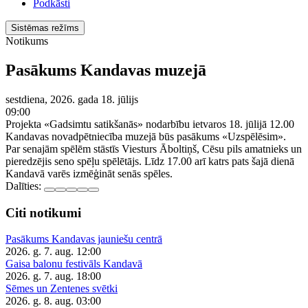
Podkāsti
Sistēmas režīms
Notikums
Pasākums Kandavas muzejā
sestdiena, 2026. gada 18. jūlijs
09:00
Projekta «Gadsimtu satikšanās» nodarbību ietvaros 18. jūlijā 12.00
Kandavas novadpētniecība muzejā būs pasākums «Uzspēlēsim».
Par senajām spēlēm stāstīs Viesturs Āboltiņš, Cēsu pils amatnieks un
pieredzējis seno spēļu spēlētājs. Līdz 17.00 arī katrs pats šajā dienā
Kandavā varēs izmēģināt senās spēles.
Dalīties:
Citi notikumi
Pasākums Kandavas jauniešu centrā
2026. g. 7. aug.
12:00
Gaisa balonu festivāls Kandavā
2026. g. 7. aug.
18:00
Sēmes un Zentenes svētki
2026. g. 8. aug.
03:00