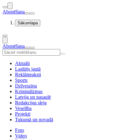
Abonēšana
Sākumlapa
Abonēšana
Aktuāli
Lasītājs jautā
Reklāmraksti
Sports
Dzīvesziņa
Kriminālziņas
Latvija un pasaulē
Redakcijas sleja
Veselība
Projekti
Tukumā un novadā
Foto
Video