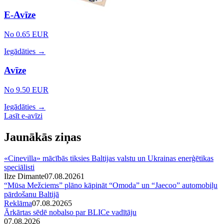
E-Avīze
No 0.65 EUR
Iegādāties →
Avīze
No 9.50 EUR
Iegādāties →
Lasīt e-avīzi
Jaunākās ziņas
«Cinevilla» mācībās tiksies Baltijas valstu un Ukrainas enerģētikas
speciālisti
Ilze Dimante
07.08.2026
1
“Mūsa Mežciems” plāno kāpināt “Omoda” un “Jaecoo” automobiļu
pārdošanu Baltijā
Reklāma
07.08.2026
5
Ārkārtas sēdē nobalso par BLICe vadītāju
07.08.2026