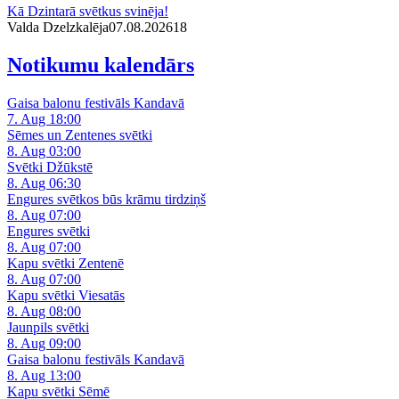
Kā Dzintarā svētkus svinēja!
Valda Dzelzkalēja
07.08.2026
1
8
Notikumu kalendārs
Gaisa balonu festivāls Kandavā
7. Aug 18:00
Sēmes un Zentenes svētki
8. Aug 03:00
Svētki Džūkstē
8. Aug 06:30
Engures svētkos būs krāmu tirdziņš
8. Aug 07:00
Engures svētki
8. Aug 07:00
Kapu svētki Zentenē
8. Aug 07:00
Kapu svētki Viesatās
8. Aug 08:00
Jaunpils svētki
8. Aug 09:00
Gaisa balonu festivāls Kandavā
8. Aug 13:00
Kapu svētki Sēmē