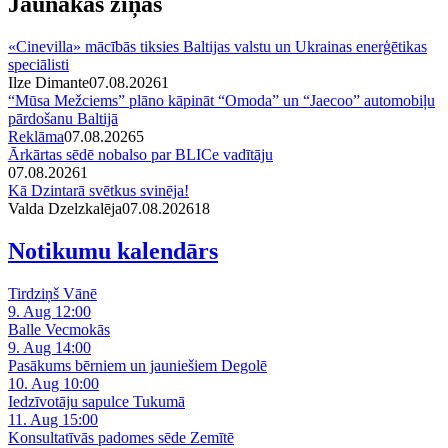
Jaunākās ziņas
«Cinevilla» mācībās tiksies Baltijas valstu un Ukrainas enerģētikas
speciālisti
Ilze Dimante
07.08.2026
1
“Mūsa Mežciems” plāno kāpināt “Omoda” un “Jaecoo” automobiļu
pārdošanu Baltijā
Reklāma
07.08.2026
5
Ārkārtas sēdē nobalso par BLICe vadītāju
07.08.2026
1
Kā Dzintarā svētkus svinēja!
Valda Dzelzkalēja
07.08.2026
1
8
Notikumu kalendārs
Tirdziņš Vānē
9. Aug 12:00
Balle Vecmokās
9. Aug 14:00
Pasākums bērniem un jauniešiem Degolē
10. Aug 10:00
Iedzīvotāju sapulce Tukumā
11. Aug 15:00
Konsultatīvās padomes sēde Zemītē