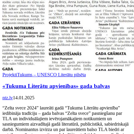
Projekti
Tukums – UNESCO Literātu pilsēta
«Tukuma Literātu apvienības» gada balvas
ntz.lv
14.01.2025
“Zelta svece 2024” laureāti gadā “Tukuma Literātu apvienība”
iedibināja tradīciju – gada balvas “Zelta svece” pasniegšanu par
TLA un individuālajiem ievērojamākajiem notikumiem un
sasniegumiem aizvadītajā gadā literatūrā, publicistikā, sabiedriskajā
darbā. Nominantus izvirza un par laureātiem balso TLA biedri ar