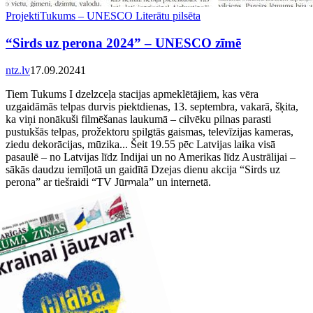
Projekti
Tukums – UNESCO Literātu pilsēta
“Sirds uz perona 2024” – UNESCO zīmē
ntz.lv
17.09.2024
1
Tiem Tukums I dzelzceļa stacijas apmeklētājiem, kas vēra
uzgaidāmās telpas durvis piektdienas, 13. septembra, vakarā, šķita,
ka viņi nonākuši filmēšanas laukumā – cilvēku pilnas parasti
pustukšās telpas, prožektoru spilgtās gaismas, televīzijas kameras,
ziedu dekorācijas, mūzika... Šeit 19.55 pēc Latvijas laika visā
pasaulē – no Latvijas līdz Indijai un no Amerikas līdz Austrālijai –
sākās daudzu iemīļotā un gaidītā Dzejas dienu akcija “Sirds uz
perona” ar tiešraidi “TV Jūrmala” un internetā.