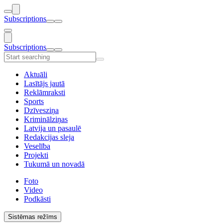
Subscriptions
Subscriptions
Aktuāli
Lasītājs jautā
Reklāmraksti
Sports
Dzīvesziņa
Kriminālziņas
Latvija un pasaulē
Redakcijas sleja
Veselība
Projekti
Tukumā un novadā
Foto
Video
Podkāsti
Sistēmas režīms