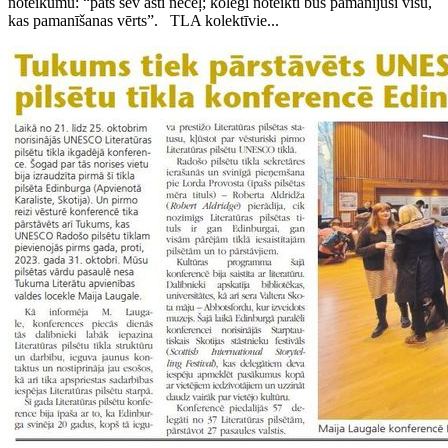
noteikumu: “pats sev asti neceļ; kolēģi noteikti būs pamanījuši visu,
kas pamanīšanas vērts”. TLA kolektīvie...