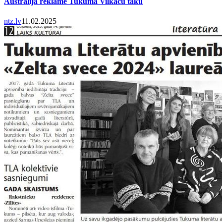
Austrālijā reklamē Tukuma Vilkaču taku
ntz.lv
11.02.2025