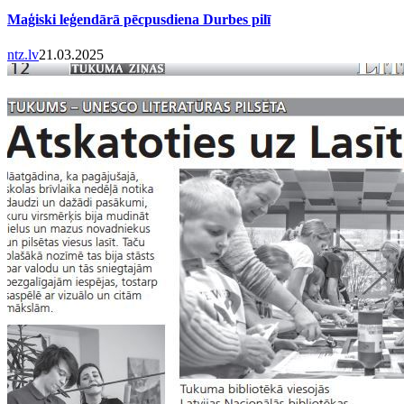
Maģiski leģendārā pēcpusdiena Durbes pilī
ntz.lv
21.03.2025