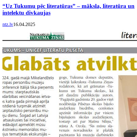
“Uz Tukumu pēc literatūras” – māksla, literatūra un
intelektu divkaujas
ntz.lv
16.04.2025