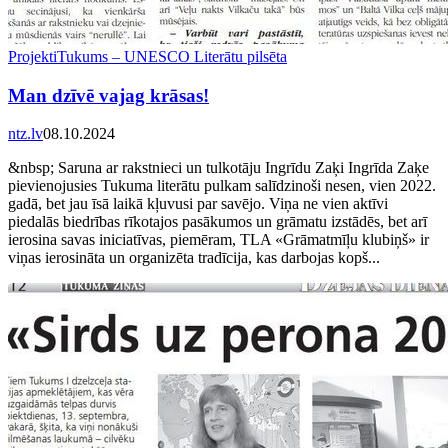
Projekti
Tukums – UNESCO Literātu pilsēta
Man dzīvē vajag krāsas!
ntz.lv
08.10.2024
&nbsp; Saruna ar rakstnieci un tulkotāju Ingrīdu Zaķi Ingrīda Zaķe
pievienojusies Tukuma literātu pulkam salīdzinoši nesen, vien 2022.
gadā, bet jau īsā laikā kļuvusi par savējo. Viņa ne vien aktīvi
piedalās biedrības rīkotajos pasākumos un grāmatu izstādēs, bet arī
ierosina savas iniciatīvas, piemēram, TLA «Grāmatmīļu klubiņš» ir
viņas ierosināta un organizēta tradīcija, kas darbojas kopš...