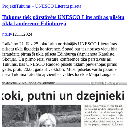
Projekti
Tukums – UNESCO Literātu pilsēta
Tukums tiek pārstāvēts UNESCO Literatūras pilsētu
tīkla konferencē Edinburgā
ntz.lv
12.11.2024
Laikā no 21. līdz 25. oktobrim norisinājās UNESCO Literatūras
pilsētu tīkla ikgadējā konference. Šogad par tās norises vietu bija
izraudzīta pirmā šī tīkla pilsēta Edinburga (Apvienotā Karaliste,
Skotija). Un pirmo reizi vēsturē konferencē tika pārstāvēts arī
Tukums, kas UNESCO Radošo pilsētu tīklam pievienojās pirms
gada, proti, 2023. gada 31. oktobrī. Mūsu pilsētas vārdu pasaulē
nesa Tukuma Literātu apvienības valdes locekle Maija Laugale.