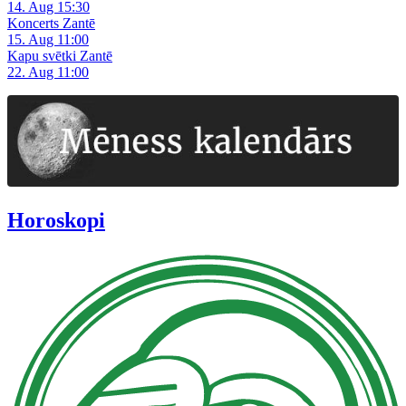
14. Aug 15:30
Koncerts Zantē
15. Aug 11:00
Kapu svētki Zantē
22. Aug 11:00
Horoskopi