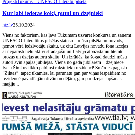
Projekti
Tukums – UNESCO Literātu pilsēta
Kur labi iederas koki, putni un dzejnieki
ntz.lv
25.10.2024
Viens no faktoriem, kas ļāva Tukumam uzvarēt konkursā un saņemt
UNESCO Literatūras pilsētas statusu – mūsu pilsēta un novads,
ņemot vērā iedzīvotāju skaitu, uz citu Latvijas novadu fona izceļas
ar neparasti lielu aktīvi strādājošu un Latvijā atpazīstamu literātu –
prozas un dzejas autoru skaitu. Un izrādās, ka šogad daudzi mūsu
autori svin apaļas jubilejas. Viena no gada jubilārēm – dzejniece
Iveta Šimkus tikko pabijusi rakstnieku rezidencē Smārdes pagasta
“Zīlītēs”, tāpēc tikāmies, lai parunātu gan par viņas iespaidiem no
rezidencē pavadītajām divām nedēļām, gan par dzejas tapšanas
maģiju...