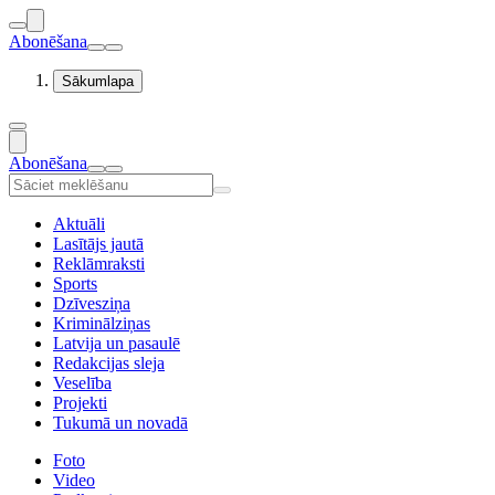
Abonēšana
Sākumlapa
Abonēšana
Aktuāli
Lasītājs jautā
Reklāmraksti
Sports
Dzīvesziņa
Kriminālziņas
Latvija un pasaulē
Redakcijas sleja
Veselība
Projekti
Tukumā un novadā
Foto
Video