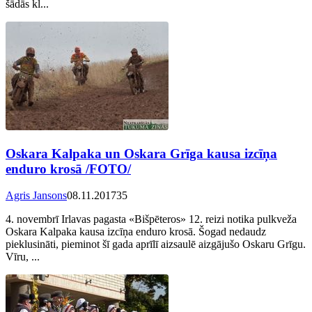
šādās kl...
Oskara Kalpaka un Oskara Grīga kausa izcīņa
enduro krosā /FOTO/
Agris Jansons
08.11.2017
35
4. novembrī Irlavas pagasta «Bišpēteros» 12. reizi notika pulkveža
Oskara Kalpaka kausa izcīņa enduro krosā. Šogad nedaudz
pieklusināti, pieminot šī gada aprīlī aizsaulē aizgājušo Oskaru Grīgu.
Vīru, ...