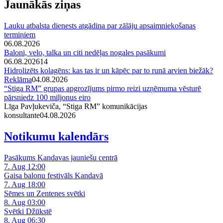
Jaunākās ziņas
Lauku atbalsta dienests atgādina par zālāju apsaimniekošanas
termiņiem
06.08.2026
Baloni, velo, talka un citi nedēļas nogales pasākumi
06.08.2026
14
Hidrolizēts kolagēns: kas tas ir un kāpēc par to runā arvien biežāk?
Reklāma
04.08.2026
“Stiga RM” grupas apgrozījums pirmo reizi uzņēmuma vēsturē
pārsniedz 100 miljonus eiro
Līga Pavļukeviča, “Stiga RM” komunikācijas
konsultante
04.08.2026
Notikumu kalendārs
Pasākums Kandavas jauniešu centrā
7. Aug 12:00
Gaisa balonu festivāls Kandavā
7. Aug 18:00
Sēmes un Zentenes svētki
8. Aug 03:00
Svētki Džūkstē
8. Aug 06:30