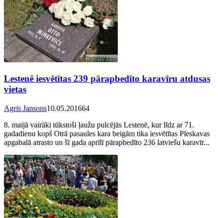
Lestenē iesvētītas 239 pārapbedīto karavīru atdusas
vietas
Agris Jansons
10.05.2016
64
8. maijā vairāki tūkstoši ļaužu pulcējās Lestenē, kur līdz ar 71.
gadadienu kopš Otrā pasaules kara beigām tika iesvētītas Pleskavas
apgabalā atrasto un šī gada aprīlī pārapbedīto 236 latviešu karavīr...