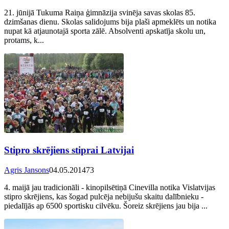
21. jūnijā Tukuma Raiņa ģimnāzija svinēja savas skolas 85.
dzimšanas dienu. Skolas salidojums bija plaši apmeklēts un notika
nupat kā atjaunotajā sporta zālē. Absolventi apskatīja skolu un,
protams, k...
Stipro skrējiens stiprai Latvijai
Agris Jansons
04.05.2014
73
4. maijā jau tradicionāli - kinopilsētiņā Cinevilla notika Vislatvijas
stipro skrējiens, kas šogad pulcēja nebijušu skaitu dalībnieku -
piedalījās ap 6500 sportisku cilvēku. Šoreiz skrējiens jau bija ...