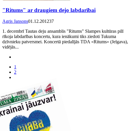
"Ritums" ar draugiem dejo labdarībai
Agris Jansons
01.12.2012
37
1. decembrī Tautas deju ansamblis "Ritums" Slampes kultūras pilī
rīkoja labdarības koncertu, kura ienākumi tiks ziedoti Tukuma
dzīvnieku patversmei. Koncertā piedalījās TDA «Ritums» (Jelgava),
vidējās...
1
2