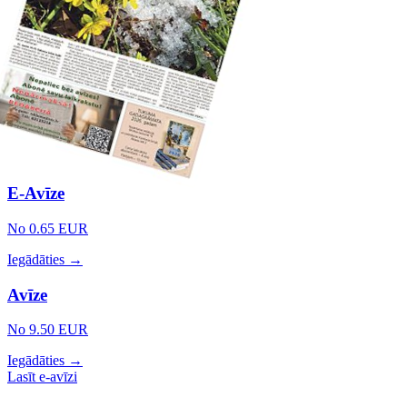
E-Avīze
No 0.65 EUR
Iegādāties →
Avīze
No 9.50 EUR
Iegādāties →
Lasīt e-avīzi