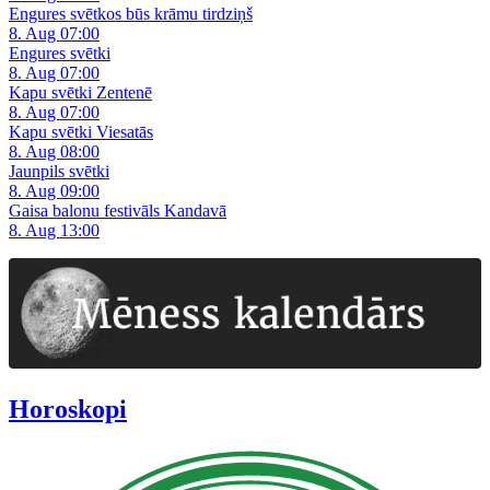
Engures svētkos būs krāmu tirdziņš
8. Aug 07:00
Engures svētki
8. Aug 07:00
Kapu svētki Zentenē
8. Aug 07:00
Kapu svētki Viesatās
8. Aug 08:00
Jaunpils svētki
8. Aug 09:00
Gaisa balonu festivāls Kandavā
8. Aug 13:00
Horoskopi