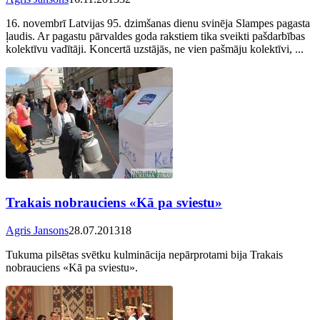
16. novembrī Latvijas 95. dzimšanas dienu svinēja Slampes pagasta
ļaudis. Ar pagastu pārvaldes goda rakstiem tika sveikti pašdarbības
kolektīvu vadītāji. Koncertā uzstājās, ne vien pašmāju kolektīvi, ...
Trakais nobrauciens «Kā pa sviestu»
Agris Jansons
28.07.2013
18
Tukuma pilsētas svētku kulminācija nepārprotami bija Trakais
nobrauciens «Kā pa sviestu».