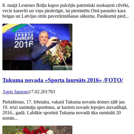
8. maijā Lestenes Brāļu kapos pulcējās patriotiski noskaņoti cilvēki,
vecie karavīri un viņu piederīgie, lai pieminētu Otrā pasaules kara
beigas un Latvijas otrās paverdzināšanas sākumu. Pasākumā pied...
Tukuma novada «Sporta laureāts 2016» /FOTO/
Agris Jansons
17.02.2017
83
Piektdienas, 17. februāra, vakarā Tukuma novada domes zālē jau
19. reizi sumināja sportistus, ar kuriem novads lepojies aizvadītajā,
2016., gadā. Labākie sportisti Tukuma novadā tika sumināti 20
nomin...