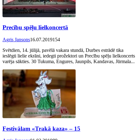
Precību spēļu lielkoncertā
Agris Jansons
16.07.2019
154
Svētdien, 14. jūlijā, pavēlā vakara stundā, Durbes estrādē tika
ieslēgti lielie ekrāni, iedegti prožektori un Precību spēļu lielkoncerts
varēja sākties. 30 Tukuma, Engures, Jaunpils, Kandavas, Jūrmala...
Festivālam «Trakā kaza» – 15