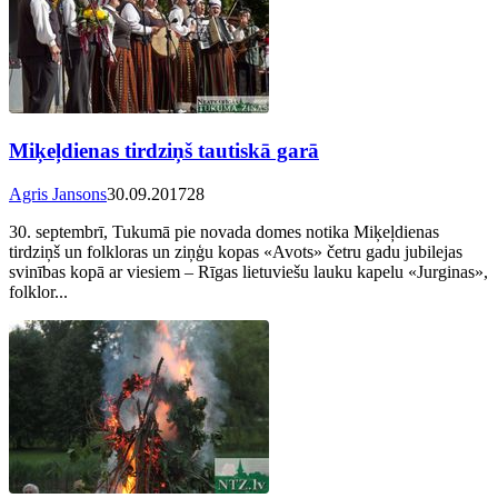
Miķeļdienas tirdziņš tautiskā garā
Agris Jansons
30.09.2017
28
30. septembrī, Tukumā pie novada domes notika Miķeļdienas
tirdziņš un folkloras un ziņģu kopas «Avots» četru gadu jubilejas
svinības kopā ar viesiem – Rīgas lietuviešu lauku kapelu «Jurginas»,
folklor...