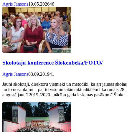
Agris Jansons
19.05.2026
46
Skolotāju konferencē Šlokenbekā/FOTO/
Agris Jansons
03.09.2019
41
Jauni skolotāji, direktoru vietnieki un metodiķi, kā arī jaunas skolas
un to nosaukumi – par to visu un citām aktualitātēm tika runāts 28.
augustā jaunā 2019./2020. mācību gada ieskaņas pasākumā Šloke...