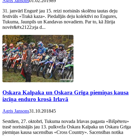
Agris Jansons
01.02.2019
89
31. janvārī Engurē jau 15. reizi norisinās skolēnu tautas deju
festivāls «Trakā kaza». Piedalījās deju kolektīvi no Engures,
Tukuma, Jaunpils un Kandavas novadiem. Par to, kā žūrija
novēr&#x2122;eja d...
Oskara Kalpaka un Oskara Grīga piemiņas kausa
izcīņa enduro krosā Irlavā
Agris Jansons
31.10.2018
45
Sestdien, 27. oktobrī, Tukuma novada Irlavas pagasta «Bišpēteru»
trasē norisinājās jau 13. pulkveža Oskara Kalpaka un Oskara Grīga
piemiņas kausa sacensības «Cross Country». Sacensības notika