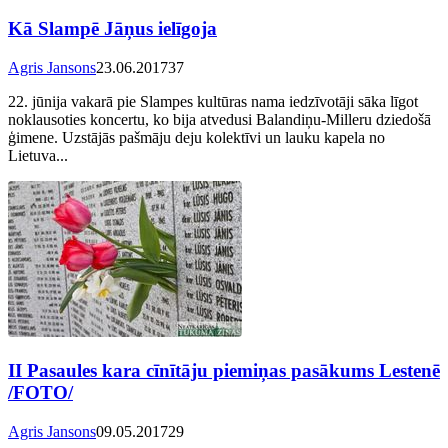
Kā Slampē Jāņus ielīgoja
Agris Jansons
23.06.2017
37
22. jūnija vakarā pie Slampes kultūras nama iedzīvotāji sāka līgot
noklausoties koncertu, ko bija atvedusi Balandiņu-Milleru dziedošā
ģimene. Uzstājās pašmāju deju kolektīvi un lauku kapela no
Lietuva...
II Pasaules kara cīnītāju piemiņas pasākums Lestenē
/FOTO/
Agris Jansons
09.05.2017
29