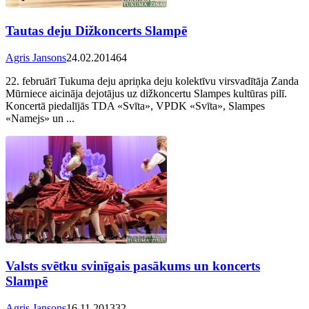
Tautas deju Dižkoncerts Slampē
Agris Jansons
24.02.2014
64
22. februārī Tukuma deju apriņka deju kolektīvu virsvadītāja Zanda
Mūrniece aicināja dejotājus uz dižkoncertu Slampes kultūras pilī.
Koncertā piedalījās TDA «Svīta», VPDK «Svīta», Slampes
«Namejs» un ...
Valsts svētku svinīgais pasākums un koncerts
Slampē
Agris Jansons
16.11.2013
32