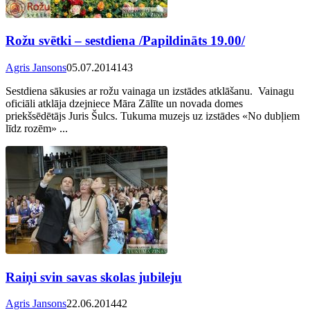
Rožu svētki – sestdiena /Papildināts 19.00/
Agris Jansons
05.07.2014
143
Sestdiena sākusies ar rožu vainaga un izstādes atklāšanu. Vainagu
oficiāli atklāja dzejniece Māra Zālīte un novada domes
priekšsēdētājs Juris Šulcs. Tukuma muzejs uz izstādes «No dubļiem
līdz rozēm» ...
Raiņi svin savas skolas jubileju
Agris Jansons
22.06.2014
42