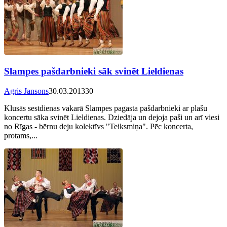
Slampes pašdarbnieki sāk svinēt Lieldienas
Agris Jansons
30.03.2013
30
Klusās sestdienas vakarā Slampes pagasta pašdarbnieki ar plašu
koncertu sāka svinēt Lieldienas. Dziedāja un dejoja paši un arī viesi
no Rīgas - bērnu deju kolektīvs "Teiksmiņa". Pēc koncerta,
protams,...