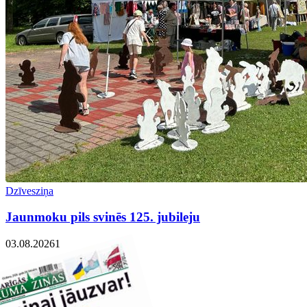
Dzīvesziņa
Jaunmoku pils svinēs 125. jubileju
03.08.2026
1