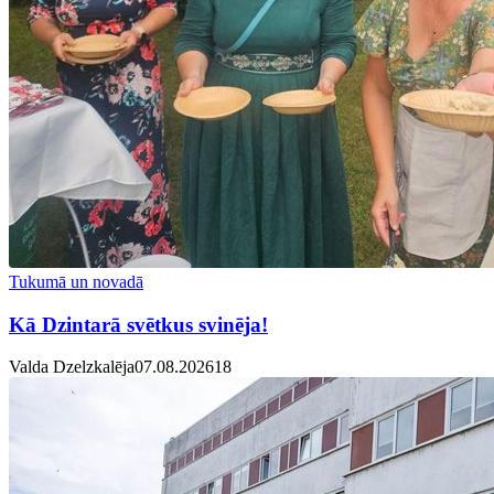
Tukumā un novadā
Kā Dzintarā svētkus svinēja!
Valda Dzelzkalēja
07.08.2026
1
8