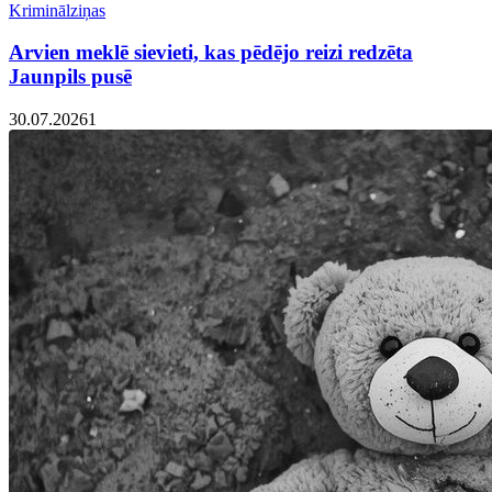
Kriminālziņas
Arvien meklē sievieti, kas pēdējo reizi redzēta
Jaunpils pusē
30.07.2026
1