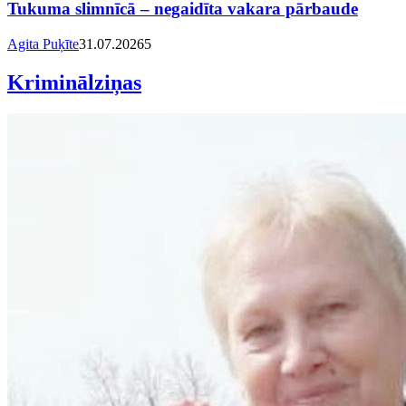
Tukuma slimnīcā – negaidīta vakara pārbaude
Agita Puķīte
31.07.2026
5
Kriminālziņas