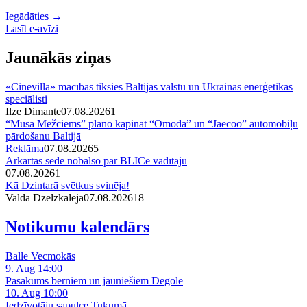
Iegādāties →
Lasīt e-avīzi
Jaunākās ziņas
«Cinevilla» mācībās tiksies Baltijas valstu un Ukrainas enerģētikas
speciālisti
Ilze Dimante
07.08.2026
1
“Mūsa Mežciems” plāno kāpināt “Omoda” un “Jaecoo” automobiļu
pārdošanu Baltijā
Reklāma
07.08.2026
5
Ārkārtas sēdē nobalso par BLICe vadītāju
07.08.2026
1
Kā Dzintarā svētkus svinēja!
Valda Dzelzkalēja
07.08.2026
1
8
Notikumu kalendārs
Balle Vecmokās
9. Aug 14:00
Pasākums bērniem un jauniešiem Degolē
10. Aug 10:00
Iedzīvotāju sapulce Tukumā