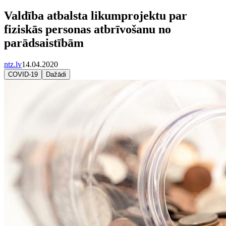
Valdība atbalsta likumprojektu par
fiziskās personas atbrīvošanu no
parādsaistībām
ntz.lv
14.04.2020
COVID-19
Dažādi