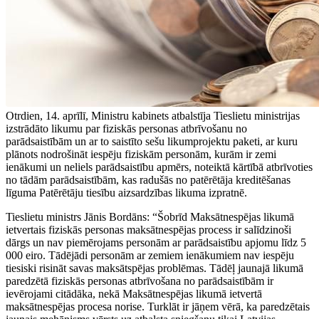
Otrdien, 14. aprīlī, Ministru kabinets atbalstīja Tieslietu ministrijas
izstrādāto likumu par fiziskās personas atbrīvošanu no
parādsaistībām un ar to saistīto sešu likumprojektu paketi, ar kuru
plānots nodrošināt iespēju fiziskām personām, kurām ir zemi
ienākumi un neliels parādsaistību apmērs, noteiktā kārtībā atbrīvoties
no tādām parādsaistībām, kas radušās no patērētāja kreditēšanas
līguma Patērētāju tiesību aizsardzības likuma izpratnē.
Tieslietu ministrs Jānis Bordāns: “Šobrīd Maksātnespējas likumā
ietvertais fiziskās personas maksātnespējas process ir salīdzinoši
dārgs un nav piemērojams personām ar parādsaistību apjomu līdz 5
000 eiro. Tādējādi personām ar zemiem ienākumiem nav iespēju
tiesiski risināt savas maksātspējas problēmas. Tādēļ jaunajā likumā
paredzētā fiziskās personas atbrīvošana no parādsaistībām ir
ievērojami citādāka, nekā Maksātnespējas likumā ietvertā
maksātnespējas procesa norise. Turklāt ir jāņem vērā, ka paredzētais