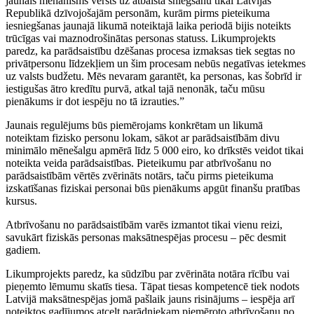
jaunais mehānisms vērsts uz atbalsta sniegšanu tikai Latvijas
Republikā dzīvojošajām personām, kurām pirms pieteikuma
iesniegšanas jaunajā likumā noteiktajā laika periodā bijis noteikts
trūcīgas vai maznodrošinātas personas statuss. Likumprojekts
paredz, ka parādsaistību dzēšanas procesa izmaksas tiek segtas no
privātpersonu līdzekļiem un šim procesam nebūs negatīvas ietekmes
uz valsts budžetu. Mēs nevaram garantēt, ka personas, kas šobrīd ir
iestigušas ātro kredītu purvā, atkal tajā nenonāk, taču mūsu
pienākums ir dot iespēju no tā izrauties.”
Jaunais regulējums būs piemērojams konkrētam un likumā
noteiktam fizisko personu lokam, sākot ar parādsaistībām divu
minimālo mēnešalgu apmērā līdz 5 000 eiro, ko drīkstēs veidot tikai
noteikta veida parādsaistības. Pieteikumu par atbrīvošanu no
parādsaistībām vērtēs zvērināts notārs, taču pirms pieteikuma
izskatīšanas fiziskai personai būs pienākums apgūt finanšu pratības
kursus.
Atbrīvošanu no parādsaistībām varēs izmantot tikai vienu reizi,
savukārt fiziskās personas maksātnespējas procesu – pēc desmit
gadiem.
Likumprojekts paredz, ka sūdzību par zvērināta notāra rīcību vai
pieņemto lēmumu skatīs tiesa. Tāpat tiesas kompetencē tiek nodots
Latvijā maksātnespējas jomā pašlaik jauns risinājums – iespēja arī
noteiktos gadījumos atcelt parādniekam piemēroto atbrīvošanu no