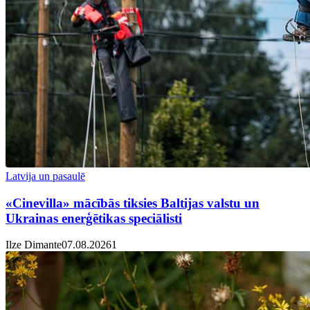
Latvija un pasaulē
«Cinevilla» mācībās tiksies Baltijas valstu un
Ukrainas enerģētikas speciālisti
Ilze Dimante
07.08.2026
1