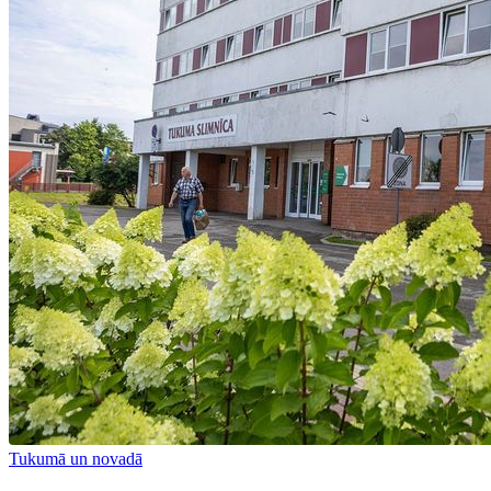
Tukumā un novadā