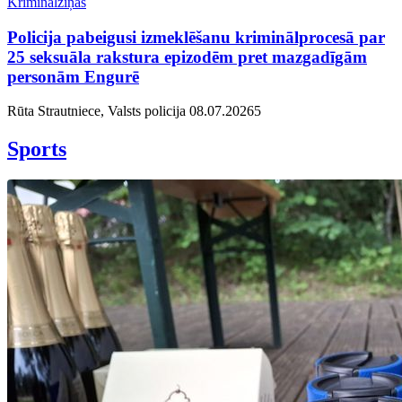
Kriminālziņas
Policija pabeigusi izmeklēšanu kriminālprocesā par
25 seksuāla rakstura epizodēm pret mazgadīgām
personām Engurē
Rūta Strautniece, Valsts policija
08.07.2026
5
Sports