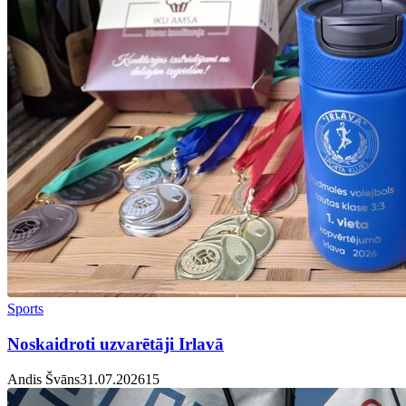
Sports
Noskaidroti uzvarētāji Irlavā
Andis Švāns
31.07.2026
1
5