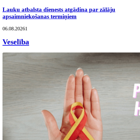
Lauku atbalsta dienests atgādina par zālāju
apsaimniekošanas termiņiem
06.08.2026
1
Veselība