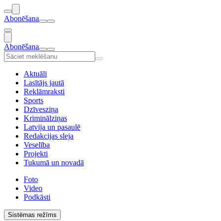
Abonēšana
Abonēšana
Aktuāli
Lasītājs jautā
Reklāmraksti
Sports
Dzīvesziņa
Kriminālziņas
Latvija un pasaulē
Redakcijas sleja
Veselība
Projekti
Tukumā un novadā
Foto
Video
Podkāsti
Sistēmas režīms