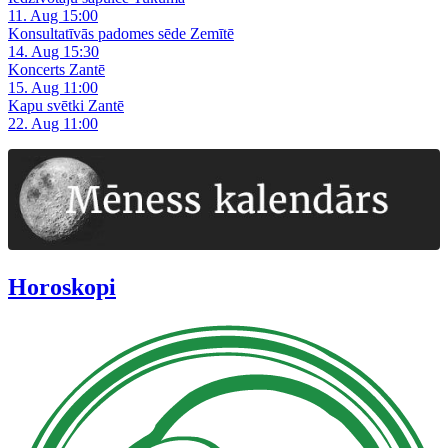
11. Aug 15:00
Konsultatīvās padomes sēde Zemītē
14. Aug 15:30
Koncerts Zantē
15. Aug 11:00
Kapu svētki Zantē
22. Aug 11:00
Horoskopi