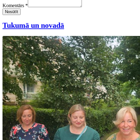
Komentārs *
Nosūtīt
Tukumā un novadā