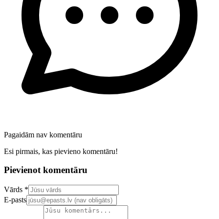
Pagaidām nav komentāru
Esi pirmais, kas pievieno komentāru!
Pievienot komentāru
Confirm your email address
Vārds *
E-pasts