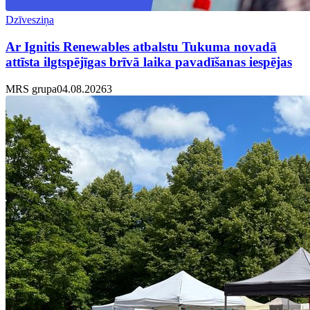
Dzīvesziņa
Ar Ignitis Renewables atbalstu Tukuma novadā
attīsta ilgtspējīgas brīvā laika pavadīšanas iespējas
MRS grupa
04.08.2026
3