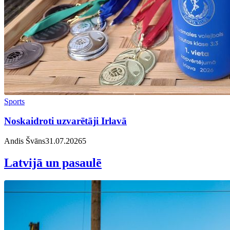
Sports
Noskaidroti uzvarētāji Irlavā
Andis Švāns
31.07.2026
5
Latvijā un pasaulē