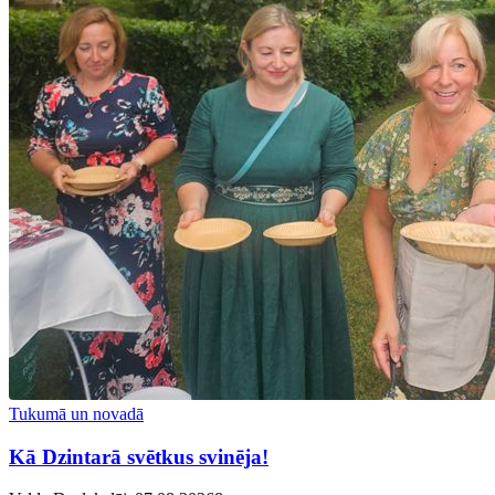
Tukumā un novadā
Kā Dzintarā svētkus svinēja!