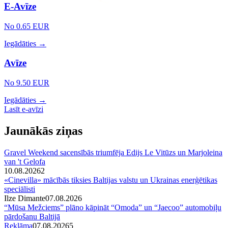
E-Avīze
No 0.65 EUR
Iegādāties →
Avīze
No 9.50 EUR
Iegādāties →
Lasīt e-avīzi
Jaunākās ziņas
Gravel Weekend sacensībās triumfēja Edijs Le Vitūzs un Marjoleina
van 't Gelofa
10.08.2026
2
«Cinevilla» mācībās tiksies Baltijas valstu un Ukrainas enerģētikas
speciālisti
Ilze Dimante
07.08.2026
“Mūsa Mežciems” plāno kāpināt “Omoda” un “Jaecoo” automobiļu
pārdošanu Baltijā
Reklāma
07.08.2026
5