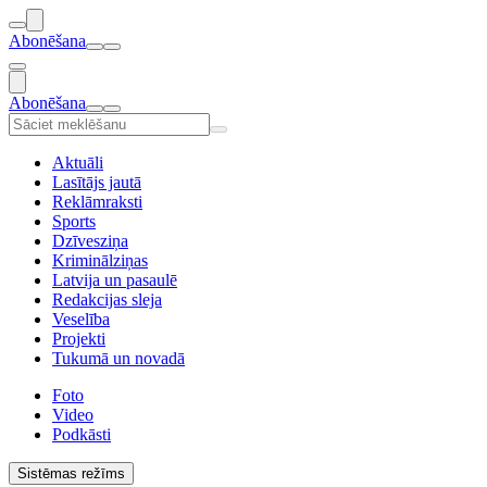
Abonēšana
Abonēšana
Aktuāli
Lasītājs jautā
Reklāmraksti
Sports
Dzīvesziņa
Kriminālziņas
Latvija un pasaulē
Redakcijas sleja
Veselība
Projekti
Tukumā un novadā
Foto
Video
Podkāsti
Sistēmas režīms