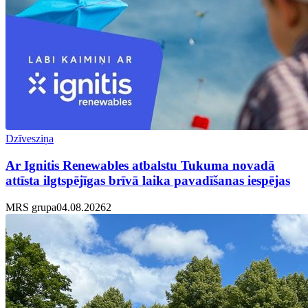
Dzīvesziņa
Ar Ignitis Renewables atbalstu Tukuma novadā
attīsta ilgtspējīgas brīvā laika pavadīšanas iespējas
MRS grupa
04.08.2026
2