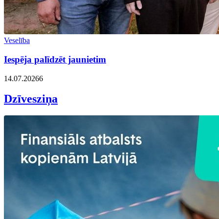
Veselība
Iespēja palīdzēt jaunietim
14.07.2026
6
Dzīvesziņa