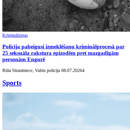
Kriminālziņas
Policija pabeigusi izmeklēšanu kriminālprocesā par
25 seksuāla rakstura epizodēm pret mazgadīgām
personām Engurē
Rūta Strautniece, Valsts policija
08.07.2026
4
Sports