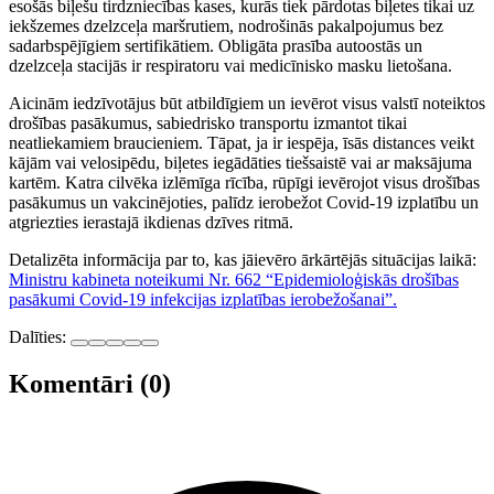
esošās biļešu tirdzniecības kases, kurās tiek pārdotas biļetes tikai uz
iekšzemes dzelzceļa maršrutiem, nodrošinās pakalpojumus bez
sadarbspējīgiem sertifikātiem. Obligāta prasība autoostās un
dzelzceļa stacijās ir respiratoru vai medicīnisko masku lietošana.
Aicinām iedzīvotājus būt atbildīgiem un ievērot visus valstī noteiktos
drošības pasākumus, sabiedrisko transportu izmantot tikai
neatliekamiem braucieniem. Tāpat, ja ir iespēja, īsās distances veikt
kājām vai velosipēdu, biļetes iegādāties tiešsaistē vai ar maksājuma
kartēm. Katra cilvēka izlēmīga rīcība, rūpīgi ievērojot visus drošības
pasākumus un vakcinējoties, palīdz ierobežot Covid-19 izplatību un
atgriezties ierastajā ikdienas dzīves ritmā.
Detalizēta informācija par to, kas jāievēro ārkārtējās situācijas laikā:
Ministru kabineta noteikumi Nr. 662 “Epidemioloģiskās drošības
pasākumi Covid-19 infekcijas izplatības ierobežošanai”.
Dalīties:
Komentāri (0)