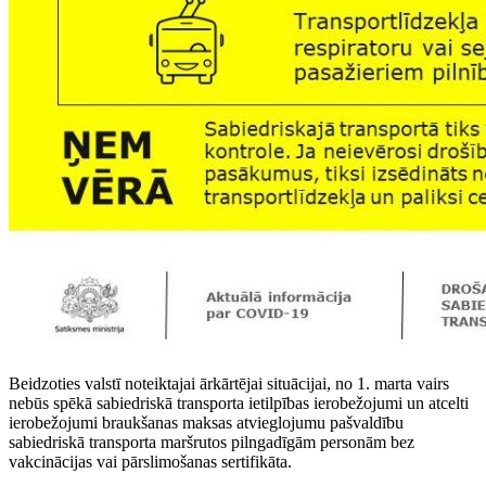
Beidzoties valstī noteiktajai ārkārtējai situācijai, no 1. marta vairs
nebūs spēkā sabiedriskā transporta ietilpības ierobežojumi un atcelti
ierobežojumi braukšanas maksas atvieglojumu pašvaldību
sabiedriskā transporta maršrutos pilngadīgām personām bez
vakcinācijas vai pārslimošanas sertifikāta.