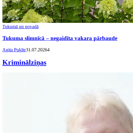
Tukumā un novadā
Tukuma slimnīcā – negaidīta vakara pārbaude
Agita Puķīte
31.07.2026
4
Kriminālziņas