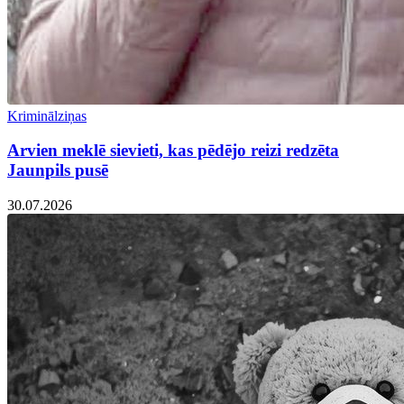
Kriminālziņas
Arvien meklē sievieti, kas pēdējo reizi redzēta
Jaunpils pusē
30.07.2026