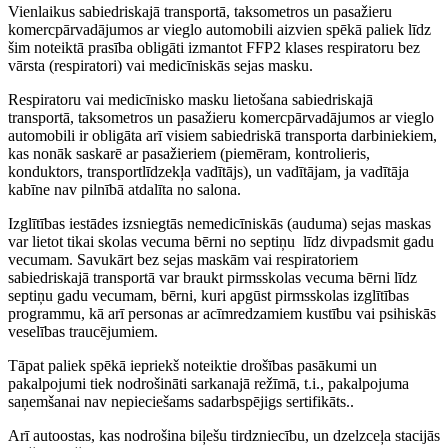
Vienlaikus sabiedriskajā transportā, taksometros un pasažieru
komercpārvadājumos ar vieglo automobili aizvien spēkā paliek līdz
šim noteiktā prasība obligāti izmantot FFP2 klases respiratoru bez
vārsta (respiratori) vai medicīniskās sejas masku.
Respiratoru vai medicīnisko masku lietošana sabiedriskajā
transportā, taksometros un pasažieru komercpārvadājumos ar vieglo
automobili ir obligāta arī visiem sabiedriskā transporta darbiniekiem,
kas nonāk saskarē ar pasažieriem (piemēram, kontrolieris,
konduktors, transportlīdzekļa vadītājs), un vadītājam, ja vadītāja
kabīne nav pilnībā atdalīta no salona.
Izglītības iestādes izsniegtās nemedicīniskās (auduma) sejas maskas
var lietot tikai skolas vecuma bērni no septiņu līdz divpadsmit gadu
vecumam. Savukārt bez sejas maskām vai respiratoriem
sabiedriskajā transportā var braukt pirmsskolas vecuma bērni līdz
septiņu gadu vecumam, bērni, kuri apgūst pirmsskolas izglītības
programmu, kā arī personas ar acīmredzamiem kustību vai psihiskās
veselības traucējumiem.
Tāpat paliek spēkā iepriekš noteiktie drošības pasākumi un
pakalpojumi tiek nodrošināti sarkanajā režīmā, t.i., pakalpojuma
saņemšanai nav nepieciešams sadarbspējigs sertifikāts..
Arī autoostas, kas nodrošina biļešu tirdzniecību, un dzelzceļa stacijās