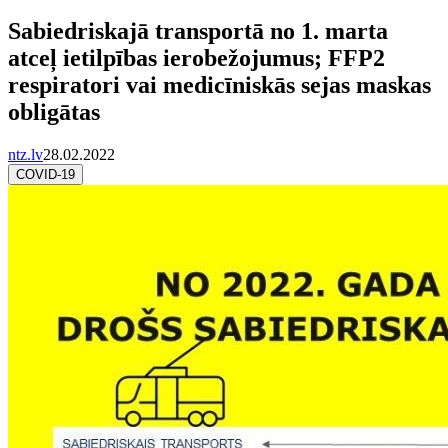
Sabiedriskajā transportā no 1. marta
atceļ ietilpības ierobežojumus; FFP2
respiratori vai medicīniskās sejas maskas
obligātas
ntz.lv
28.02.2022
COVID-19