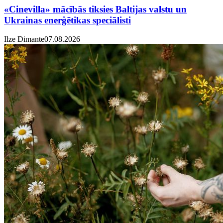
«Cinevilla» mācībās tiksies Baltijas valstu un
Ukrainas enerģētikas speciālisti
Ilze Dimante
07.08.2026