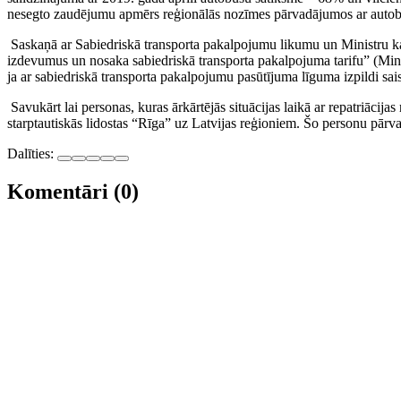
nesegto zaudējumu apmērs reģionālās nozīmes pārvadājumos ar autobu
Saskaņā ar Sabiedriskā transporta pakalpojumu likumu un Ministru k
izdevumus un nosaka sabiedriskā transporta pakalpojuma tarifu” (Mini
ja ar sabiedriskā transporta pakalpojumu pasūtījuma līguma izpildi s
Savukārt lai personas, kuras ārkārtējās situācijas laikā ar repatriācij
starptautiskās lidostas “Rīga” uz Latvijas reģioniem. Šo personu pārva
Dalīties:
Komentāri (0)