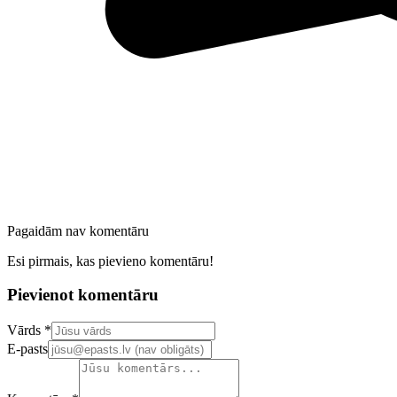
Pagaidām nav komentāru
Esi pirmais, kas pievieno komentāru!
Pievienot komentāru
Confirm your email address
Vārds *
E-pasts