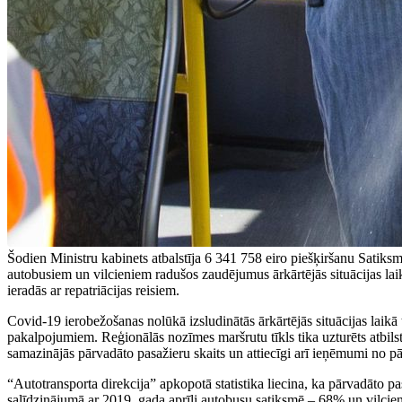
Šodien Ministru kabinets atbalstīja 6 341 758 eiro piešķiršanu Satik
autobusiem un vilcieniem radušos zaudējumus ārkārtējās situācijas l
ieradās ar repatriācijas reisiem.
Covid-19 ierobežošanas nolūkā izsludinātās ārkārtējās situācijas laikā 
pakalpojumiem. Reģionālās nozīmes maršrutu tīkls tika uzturēts atbils
samazinājās pārvadāto pasažieru skaits un attiecīgi arī ieņēmumi no p
“Autotransporta direkcija” apkopotā statistika liecina, ka pārvadāto p
salīdzinājumā ar 2019. gada aprīli autobusu satiksmē – 68% un vilcien