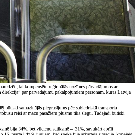
o paredzēti, lai kompensētu reģionālās nozīmes pārvadājumos ar
ta direkcija” par pārvadājumu pakalpojumiem personām, kuras Latvijā
dēļ būtiski samazinājās pieprasījums pēc sabiedriskā transporta
obusu reisi ar mazu pasažieru plūsmu tika slēgti. Tādējādi būtiski
iksmē bija 34%, bet vilcienu satiksmē – 31%, savukārt aprīlī
6. marta līdz 9. jūnijam, kad spēkā bija ārkārtējā situācija, kopējais