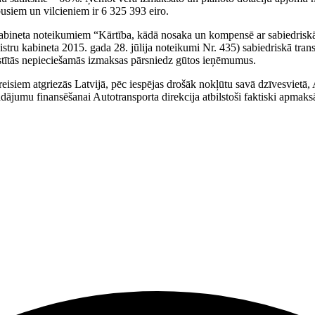
siem un vilcieniem ir 6 325 393 eiro.
abineta noteikumiem “Kārtība, kādā nosaka un kompensē ar sabiedriskā
stru kabineta 2015. gada 28. jūlija noteikumi Nr. 435) sabiedriskā tr
aistītās nepieciešamās izmaksas pārsniedz gūtos ieņēmumus.
as reisiem atgriezās Latvijā, pēc iespējas drošāk nokļūtu savā dzīvesvietā
dājumu finansēšanai Autotransporta direkcija atbilstoši faktiski apmaksā