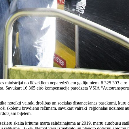
smes ministrijai no līdzekļiem neparedzētiem gadījumiem. 6 325 393 eir
aikā. Savukārt 16 365 eiro kompensācija paredzēta VSIA “Autotranspor
tika noteikti vairāki drošības un sociālās distancēšanās pasākumi, kuru 
toši skolēnu brīvdienu režīmam, savukārt vairāki reģionālās nozīmes aut
ārdotajām biļetēm.
asažieru skaita kritums martā salīdzinājumā ar 2019. martu autobusu sat
u satiksmē – 66%. Ņemot vērā izmaksāto un plānoto dotāciju apjomu no 1