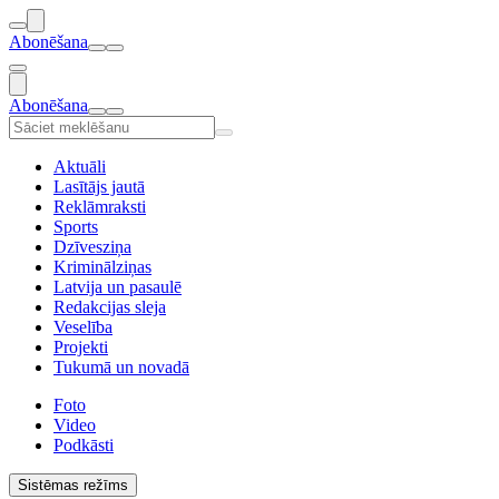
Abonēšana
Abonēšana
Aktuāli
Lasītājs jautā
Reklāmraksti
Sports
Dzīvesziņa
Kriminālziņas
Latvija un pasaulē
Redakcijas sleja
Veselība
Projekti
Tukumā un novadā
Foto
Video
Podkāsti
Sistēmas režīms