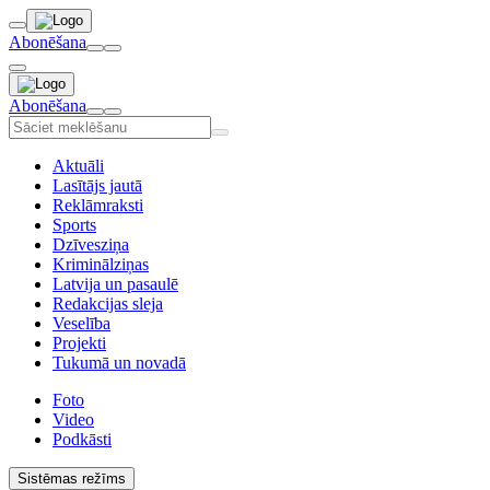
Abonēšana
Abonēšana
Aktuāli
Lasītājs jautā
Reklāmraksti
Sports
Dzīvesziņa
Kriminālziņas
Latvija un pasaulē
Redakcijas sleja
Veselība
Projekti
Tukumā un novadā
Foto
Video
Podkāsti
Sistēmas režīms