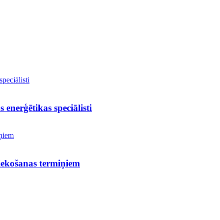
 enerģētikas speciālisti
iekošanas termiņiem