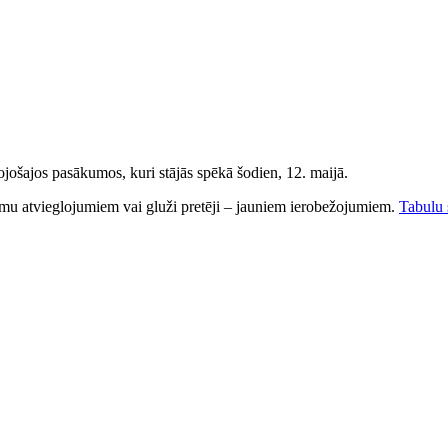
ojošajos pasākumos, kuri stājās spēkā šodien, 12. maijā.
jumu atvieglojumiem vai gluži pretēji – jauniem ierobežojumiem.
Tabulu s