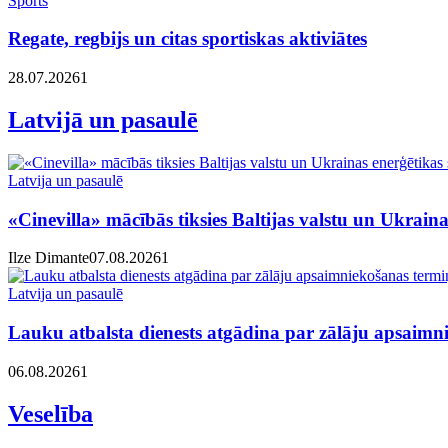
Sports
Regate, regbijs un citas sportiskas aktiviātes
28.07.2026
1
Latvijā un pasaulē
Latvija un pasaulē
«Cinevilla» mācībās tiksies Baltijas valstu un Ukrainas
Ilze Dimante
07.08.2026
1
Latvija un pasaulē
Lauku atbalsta dienests atgādina par zālāju apsaimn
06.08.2026
1
Veselība