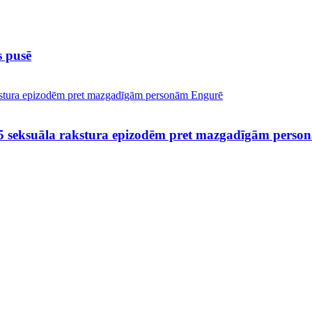
s pusē
 25 seksuāla rakstura epizodēm pret mazgadīgām pers