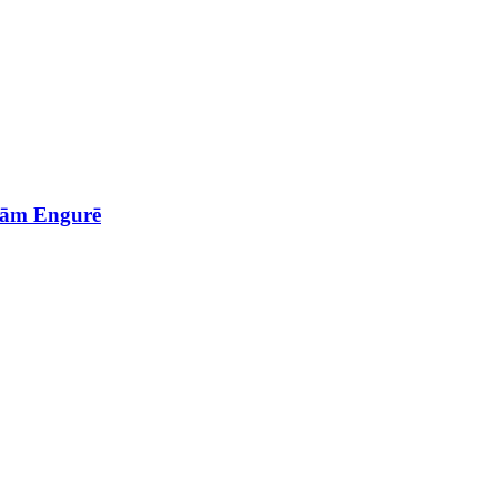
onām Engurē