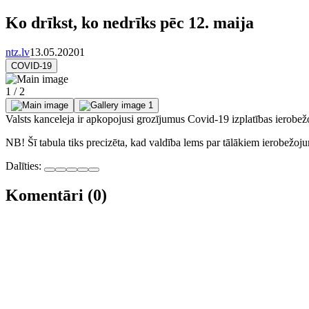
Ko drīkst, ko nedrīks pēc 12. maija
ntz.lv
13.05.2020
1
COVID-19
1 / 2
Valsts kanceleja ir apkopojusi grozījumus Covid-19 izplatības ierobež
NB! Šī tabula tiks precizēta, kad valdība lems par tālākiem ierobežo
Dalīties:
Komentāri (0)