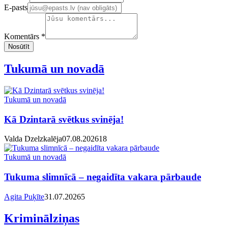
E-pasts
Komentārs *
Nosūtīt
Tukumā un novadā
Tukumā un novadā
Kā Dzintarā svētkus svinēja!
Valda Dzelzkalēja
07.08.2026
1
8
Tukumā un novadā
Tukuma slimnīcā – negaidīta vakara pārbaude
Agita Puķīte
31.07.2026
5
Kriminālziņas