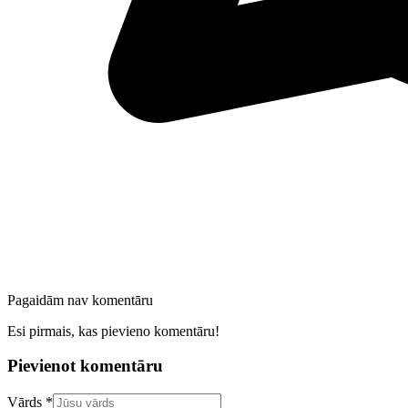
Pagaidām nav komentāru
Esi pirmais, kas pievieno komentāru!
Pievienot komentāru
Confirm your email address
Vārds *