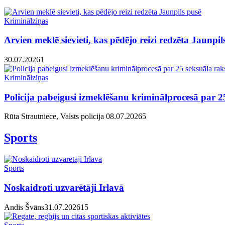
Kriminālziņas
Arvien meklē sievieti, kas pēdējo reizi redzēta Jaunpil
30.07.2026
1
Kriminālziņas
Policija pabeigusi izmeklēšanu kriminālprocesā par
Rūta Strautniece, Valsts policija
08.07.2026
5
Sports
Sports
Noskaidroti uzvarētāji Irlavā
Andis Švāns
31.07.2026
1
5