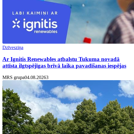
Dzīvesziņa
Ar Ignitis Renewables atbalstu Tukuma novadā
attīsta ilgtspējīgas brīvā laika pavadīšanas iespējas
MRS grupa
04.08.2026
3