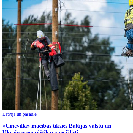
Latvija un pasaulē
«Cinevilla» mācībās tiksies Baltijas valstu un
Ukrainas enerģētikas speciālisti