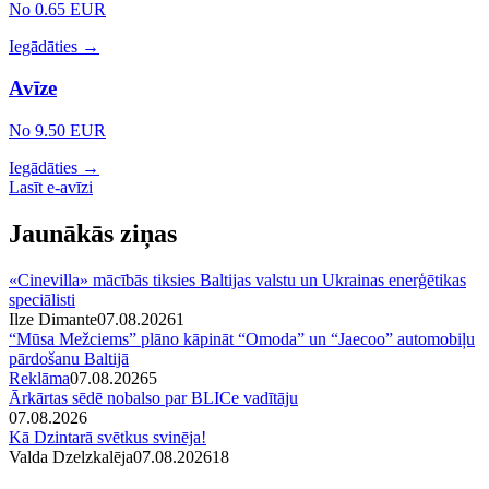
No 0.65 EUR
Iegādāties →
Avīze
No 9.50 EUR
Iegādāties →
Lasīt e-avīzi
Jaunākās ziņas
«Cinevilla» mācībās tiksies Baltijas valstu un Ukrainas enerģētikas
speciālisti
Ilze Dimante
07.08.2026
1
“Mūsa Mežciems” plāno kāpināt “Omoda” un “Jaecoo” automobiļu
pārdošanu Baltijā
Reklāma
07.08.2026
5
Ārkārtas sēdē nobalso par BLICe vadītāju
07.08.2026
Kā Dzintarā svētkus svinēja!
Valda Dzelzkalēja
07.08.2026
1
8