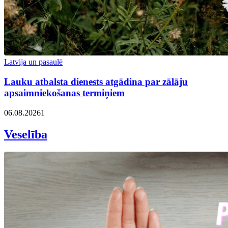
Latvija un pasaulē
Lauku atbalsta dienests atgādina par zālāju
apsaimniekošanas termiņiem
06.08.2026
1
Veselība