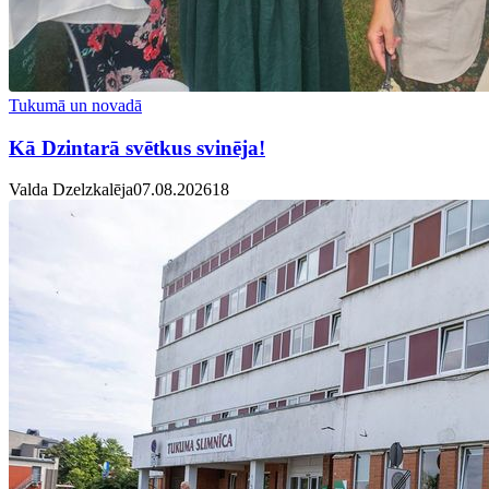
Tukumā un novadā
Kā Dzintarā svētkus svinēja!
Valda Dzelzkalēja
07.08.2026
1
8