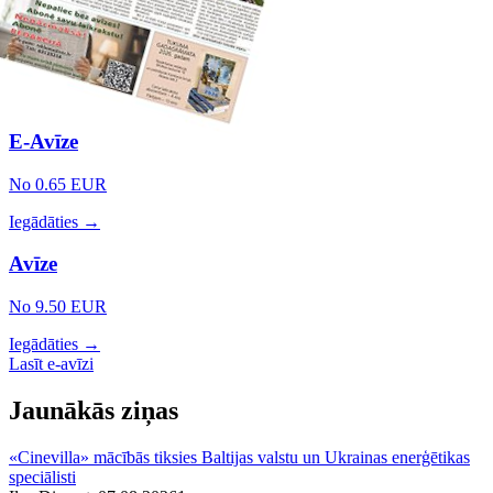
E-Avīze
No 0.65 EUR
Iegādāties →
Avīze
No 9.50 EUR
Iegādāties →
Lasīt e-avīzi
Jaunākās ziņas
«Cinevilla» mācībās tiksies Baltijas valstu un Ukrainas enerģētikas
speciālisti