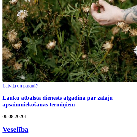
Latvija un pasaulē
Lauku atbalsta dienests atgādina par zālāju
apsaimniekošanas termiņiem
06.08.2026
1
Veselība