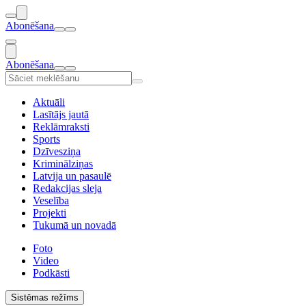
Abonēšana
Abonēšana
Aktuāli
Lasītājs jautā
Reklāmraksti
Sports
Dzīvesziņa
Kriminālziņas
Latvija un pasaulē
Redakcijas sleja
Veselība
Projekti
Tukumā un novadā
Foto
Video
Podkāsti
Sistēmas režīms