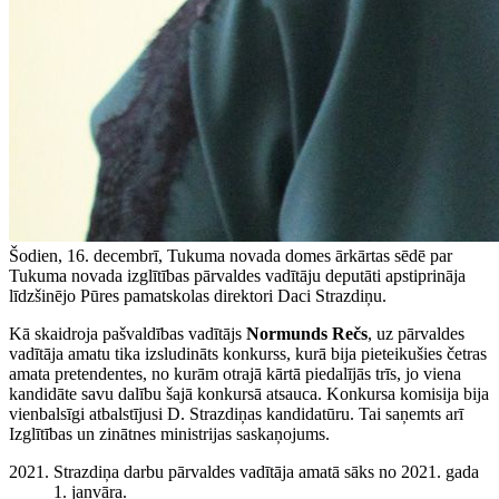
Šodien, 16. decembrī, Tukuma novada domes ārkārtas sēdē par
Tukuma novada izglītības pārvaldes vadītāju deputāti apstiprināja
līdzšinējo Pūres pamatskolas direktori Daci Strazdiņu.
Kā skaidroja pašvaldības vadītājs
Normunds Rečs
, uz pārvaldes
vadītāja amatu tika izsludināts konkurss, kurā bija pieteikušies četras
amata pretendentes, no kurām otrajā kārtā piedalījās trīs, jo viena
kandidāte savu dalību šajā konkursā atsauca. Konkursa komisija bija
vienbalsīgi atbalstījusi D. Strazdiņas kandidatūru. Tai saņemts arī
Izglītības un zinātnes ministrijas saskaņojums.
Strazdiņa darbu pārvaldes vadītāja amatā sāks no 2021. gada
1. janvāra.