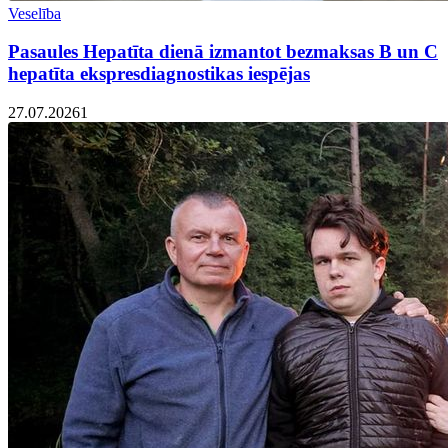
Veselība
Pasaules Hepatīta dienā izmantot bezmaksas B un C
hepatīta ekspresdiagnostikas iespējas
27.07.2026
1