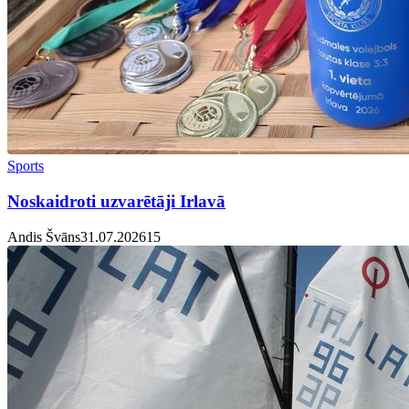
Sports
Noskaidroti uzvarētāji Irlavā
Andis Švāns
31.07.2026
1
5