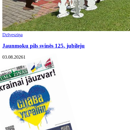
Dzīvesziņa
Jaunmoku pils svinēs 125. jubileju
03.08.2026
1