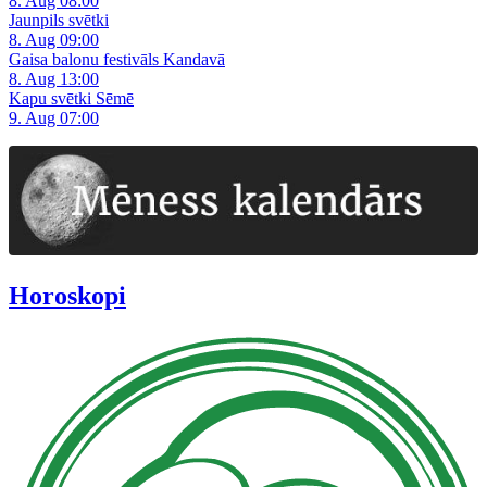
8. Aug 08:00
Jaunpils svētki
8. Aug 09:00
Gaisa balonu festivāls Kandavā
8. Aug 13:00
Kapu svētki Sēmē
9. Aug 07:00
Horoskopi