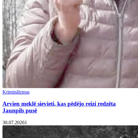
Kriminālziņas
Arvien meklē sievieti, kas pēdējo reizi redzēta
Jaunpils pusē
30.07.2026
1