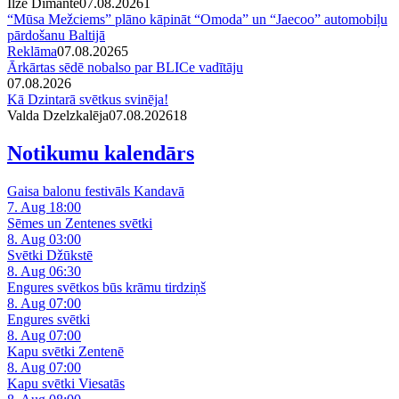
Ilze Dimante
07.08.2026
1
“Mūsa Mežciems” plāno kāpināt “Omoda” un “Jaecoo” automobiļu
pārdošanu Baltijā
Reklāma
07.08.2026
5
Ārkārtas sēdē nobalso par BLICe vadītāju
07.08.2026
Kā Dzintarā svētkus svinēja!
Valda Dzelzkalēja
07.08.2026
1
8
Notikumu kalendārs
Gaisa balonu festivāls Kandavā
7. Aug 18:00
Sēmes un Zentenes svētki
8. Aug 03:00
Svētki Džūkstē
8. Aug 06:30
Engures svētkos būs krāmu tirdziņš
8. Aug 07:00
Engures svētki
8. Aug 07:00
Kapu svētki Zentenē
8. Aug 07:00
Kapu svētki Viesatās