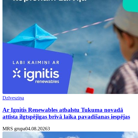
Dzīvesziņa
Ar Ignitis Renewables atbalstu Tukuma novadā
attīsta ilgtspējīgas brīvā laika pavadīšanas iespējas
MRS grupa
04.08.2026
3