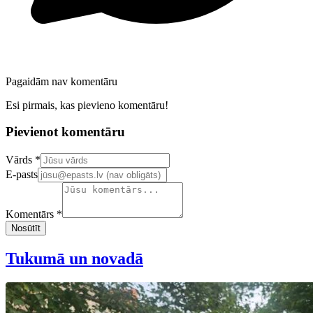
Pagaidām nav komentāru
Esi pirmais, kas pievieno komentāru!
Pievienot komentāru
Confirm your email address
Vārds *
E-pasts
Komentārs *
Nosūtīt
Tukumā un novadā