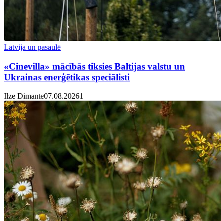
Latvija un pasaulē
«Cinevilla» mācībās tiksies Baltijas valstu un
Ukrainas enerģētikas speciālisti
Ilze Dimante
07.08.2026
1