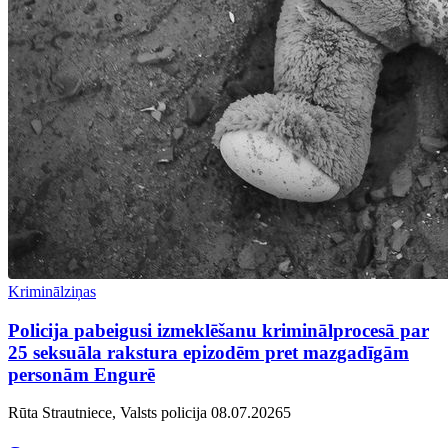
Kriminālziņas
Policija pabeigusi izmeklēšanu kriminālprocesā par
25 seksuāla rakstura epizodēm pret mazgadīgām
personām Engurē
Rūta Strautniece, Valsts policija
08.07.2026
5