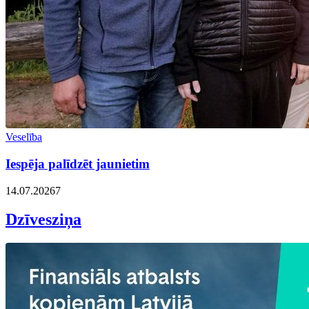
Veselība
Iespēja palīdzēt jaunietim
14.07.2026
7
Dzīvesziņa