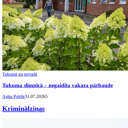
Tukumā un novadā
Tukuma slimnīcā – negaidīta vakara pārbaude
Agita Puķīte
31.07.2026
5
Kriminālziņas