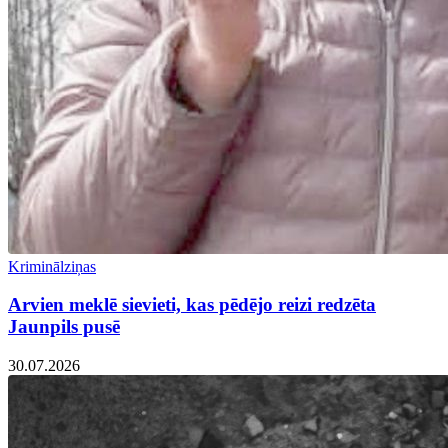
Kriminālziņas
Arvien meklē sievieti, kas pēdējo reizi redzēta
Jaunpils pusē
30.07.2026