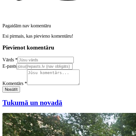
Pagaidām nav komentāru
Esi pirmais, kas pievieno komentāru!
Pievienot komentāru
Confirm your email address
Vārds *
E-pasts
Komentārs *
Nosūtīt
Tukumā un novadā