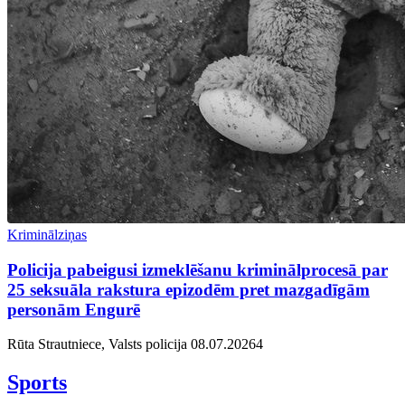
Kriminālziņas
Policija pabeigusi izmeklēšanu kriminālprocesā par
25 seksuāla rakstura epizodēm pret mazgadīgām
personām Engurē
Rūta Strautniece, Valsts policija
08.07.2026
4
Sports