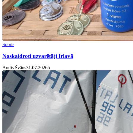
Sports
Noskaidroti uzvarētāji Irlavā
Andis Švāns
31.07.2026
5