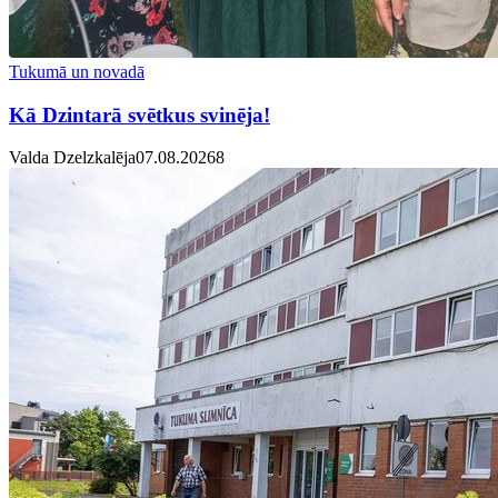
Tukumā un novadā
Kā Dzintarā svētkus svinēja!
Valda Dzelzkalēja
07.08.2026
8