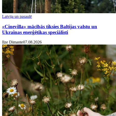
Latvija un pasaulē
«Cinevilla» mācībās tiksies Baltijas valstu un
Ukrainas enerģētikas speciālisti
Ilze Dimante
07.08.2026