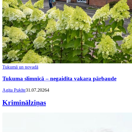
Tukumā un novadā
Tukuma slimnīcā – negaidīta vakara pārbaude
Agita Puķīte
31.07.2026
4
Kriminālziņas