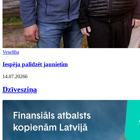
Veselība
Iespēja palīdzēt jaunietim
14.07.2026
6
Dzīvesziņa