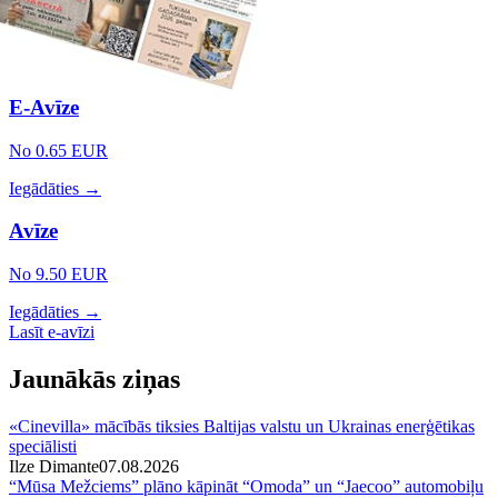
E-Avīze
No 0.65 EUR
Iegādāties →
Avīze
No 9.50 EUR
Iegādāties →
Lasīt e-avīzi
Jaunākās ziņas
«Cinevilla» mācībās tiksies Baltijas valstu un Ukrainas enerģētikas
speciālisti
Ilze Dimante
07.08.2026
“Mūsa Mežciems” plāno kāpināt “Omoda” un “Jaecoo” automobiļu