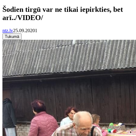
Šodien tirgū var ne tikai iepirkties, bet
arī../VIDEO/
ntz.lv
25.09.2020
1
Tukumā