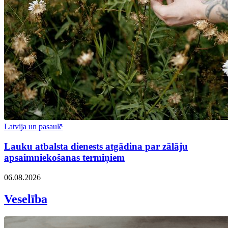
Latvija un pasaulē
Lauku atbalsta dienests atgādina par zālāju
apsaimniekošanas termiņiem
06.08.2026
Veselība