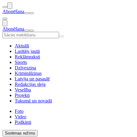
Abonēšana
Abonēšana
Aktuāli
Lasītājs jautā
Reklāmraksti
Sports
Dzīvesziņa
Kriminālziņas
Latvija un pasaulē
Redakcijas sleja
Veselība
Projekti
Tukumā un novadā
Foto
Video
Podkāsti
Sistēmas režīms