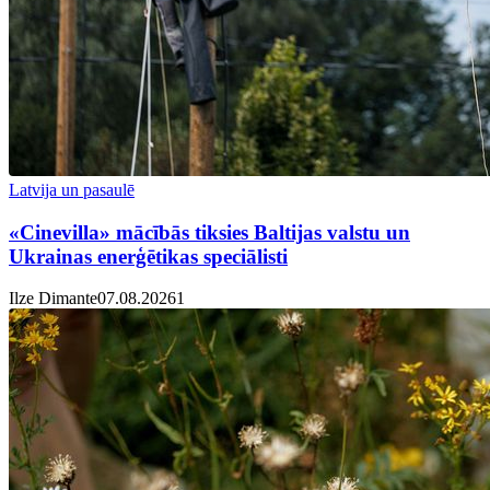
Latvija un pasaulē
«Cinevilla» mācībās tiksies Baltijas valstu un
Ukrainas enerģētikas speciālisti
Ilze Dimante
07.08.2026
1