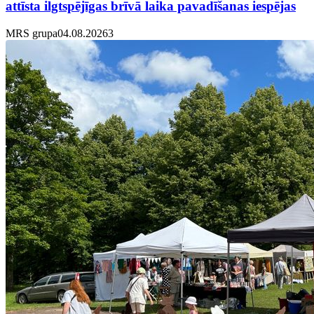
attīsta ilgtspējīgas brīvā laika pavadīšanas iespējas
MRS grupa
04.08.2026
3