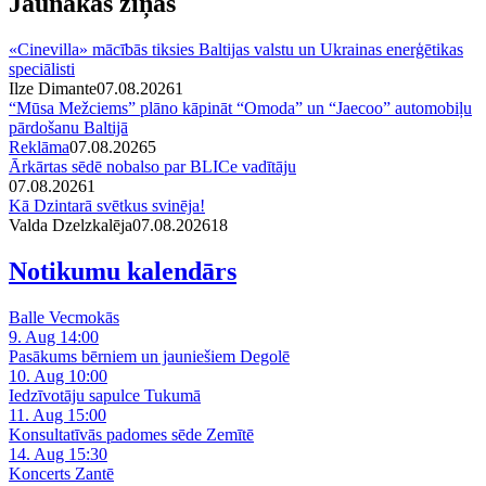
Jaunākās ziņas
«Cinevilla» mācībās tiksies Baltijas valstu un Ukrainas enerģētikas
speciālisti
Ilze Dimante
07.08.2026
1
“Mūsa Mežciems” plāno kāpināt “Omoda” un “Jaecoo” automobiļu
pārdošanu Baltijā
Reklāma
07.08.2026
5
Ārkārtas sēdē nobalso par BLICe vadītāju
07.08.2026
1
Kā Dzintarā svētkus svinēja!
Valda Dzelzkalēja
07.08.2026
1
8
Notikumu kalendārs
Balle Vecmokās
9. Aug 14:00
Pasākums bērniem un jauniešiem Degolē
10. Aug 10:00
Iedzīvotāju sapulce Tukumā
11. Aug 15:00
Konsultatīvās padomes sēde Zemītē
14. Aug 15:30
Koncerts Zantē