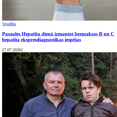
Veselība
Pasaules Hepatīta dienā izmantot bezmaksas B un C
hepatīta ekspresdiagnostikas iespējas
27.07.2026
1