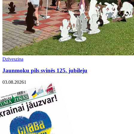
Dzīvesziņa
Jaunmoku pils svinēs 125. jubileju
03.08.2026
1