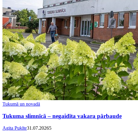
Tukumā un novadā
Tukuma slimnīcā – negaidīta vakara pārbaude
Agita Puķīte
31.07.2026
5