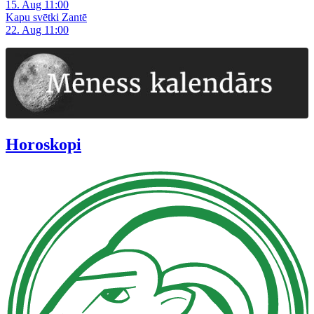
15. Aug 11:00
Kapu svētki Zantē
22. Aug 11:00
Horoskopi