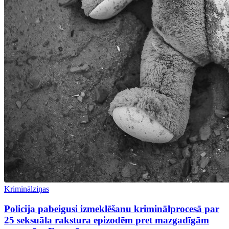
Kriminālziņas
Policija pabeigusi izmeklēšanu kriminālprocesā par
25 seksuāla rakstura epizodēm pret mazgadīgām