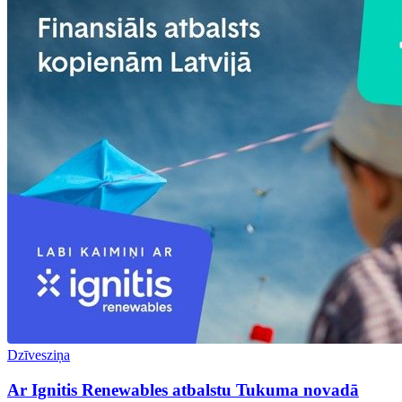
Dzīvesziņa
Ar Ignitis Renewables atbalstu Tukuma novadā