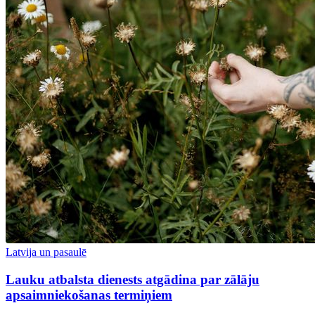
Latvija un pasaulē
Lauku atbalsta dienests atgādina par zālāju
apsaimniekošanas termiņiem