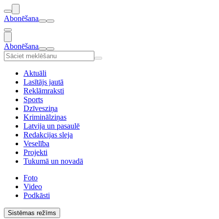
Abonēšana
Abonēšana
Aktuāli
Lasītājs jautā
Reklāmraksti
Sports
Dzīvesziņa
Kriminālziņas
Latvija un pasaulē
Redakcijas sleja
Veselība
Projekti
Tukumā un novadā
Foto
Video
Podkāsti
Sistēmas režīms