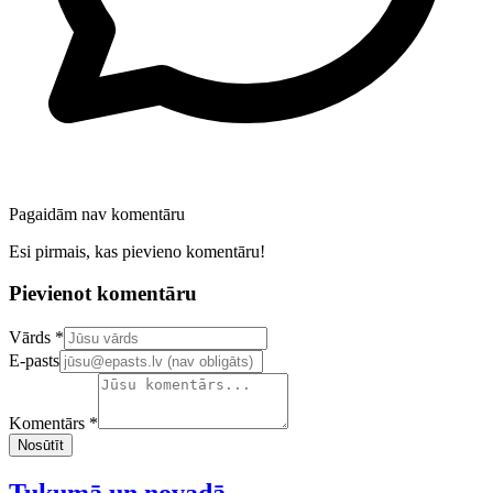
Pagaidām nav komentāru
Esi pirmais, kas pievieno komentāru!
Pievienot komentāru
Confirm your email address
Vārds *
E-pasts
Komentārs *
Nosūtīt
Tukumā un novadā