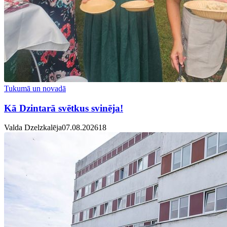
Tukumā un novadā
Kā Dzintarā svētkus svinēja!
Valda Dzelzkalēja
07.08.2026
1
8