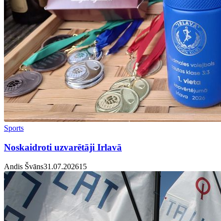
Sports
Noskaidroti uzvarētāji Irlavā
Andis Švāns
31.07.2026
1
5