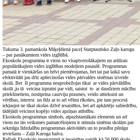
Tukuma 3. pamatskola Miķeļdienā paceļ Starptautisko Zaļo karogu
– par panākumiem vides izglītībā.
Ekoskolu programma ir viens no visaptverošākajiem un arīdzan
populārākajiem vides izglītības modeļiem pasaulē. Programmas
pamatā ir vienkāršas un brīvi piemērojamas, bet tai pat laikā savu
efektivitāti jau drīz apliecinošas vides pārvaldes sistēmas izveide
skolā. Bet šī programma neaprobežojas tikai ar vides pārvāldību
skolā ,jo tā veicina izpratni par vidi, saistot to ar daudziem mācību
priekšmetiem, nostiprina caurviju prasmes, veido attieksmi un
vērtības, interesi un līdz ar to arī vēlmi rīkoties, pie tam procesā
iekļaujot ne tikai skolas dzīvē iesaistītos, bet arī apkārtējo sabiedrību,
tādējādi veicinot kopējo vides apziņas attīstību.
Ekoskolu programmas simbols, atpazīstamākais elements un arī
viens no tās veiksmes pamatcēloņiem ir stimula sistēma skolām par
sekmīgu līdzdalību programmas aktivitātēs un to prasību pilnīgu
ieviešanu – Zaļā Karoga balva.
Pašlaik Ekoskolu programmā ir iesaistītas vairāk kā 56 000 skolu