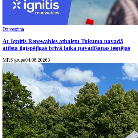
Dzīvesziņa
Ar Ignitis Renewables atbalstu Tukuma novadā
attīsta ilgtspējīgas brīvā laika pavadīšanas iespējas
MRS grupa
04.08.2026
3