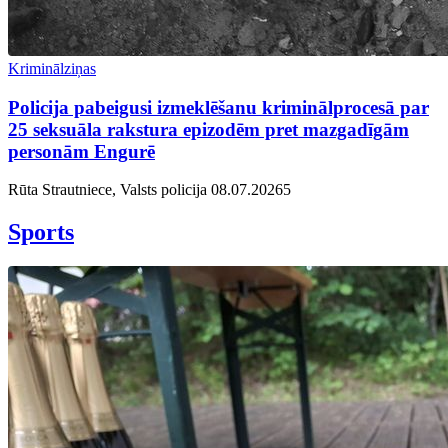
Kriminālziņas
Policija pabeigusi izmeklēšanu kriminālprocesā par
25 seksuāla rakstura epizodēm pret mazgadīgām
personām Engurē
Rūta Strautniece, Valsts policija
08.07.2026
5
Sports