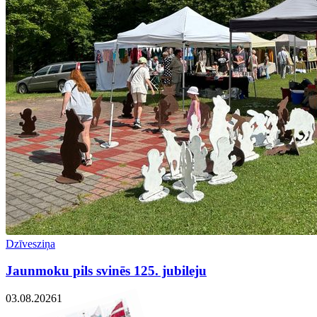
Dzīvesziņa
Jaunmoku pils svinēs 125. jubileju
03.08.2026
1