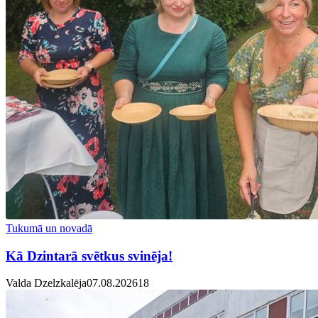
Tukumā un novadā
Kā Dzintarā svētkus svinēja!
Valda Dzelzkalēja
07.08.2026
1
8