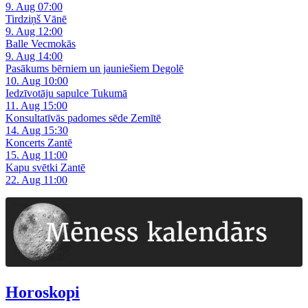
9. Aug 07:00
Tirdziņš Vānē
9. Aug 12:00
Balle Vecmokās
9. Aug 14:00
Pasākums bērniem un jauniešiem Degolē
10. Aug 10:00
Iedzīvotāju sapulce Tukumā
11. Aug 15:00
Konsultatīvās padomes sēde Zemītē
14. Aug 15:30
Koncerts Zantē
15. Aug 11:00
Kapu svētki Zantē
22. Aug 11:00
Horoskopi