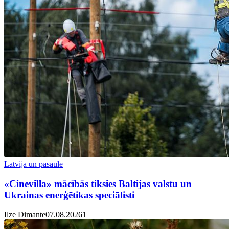
Latvija un pasaulē
«Cinevilla» mācībās tiksies Baltijas valstu un
Ukrainas enerģētikas speciālisti
Ilze Dimante
07.08.2026
1