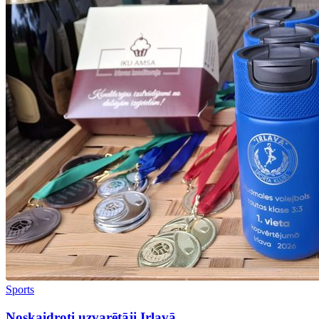
Sports
Noskaidroti uzvarētāji Irlavā