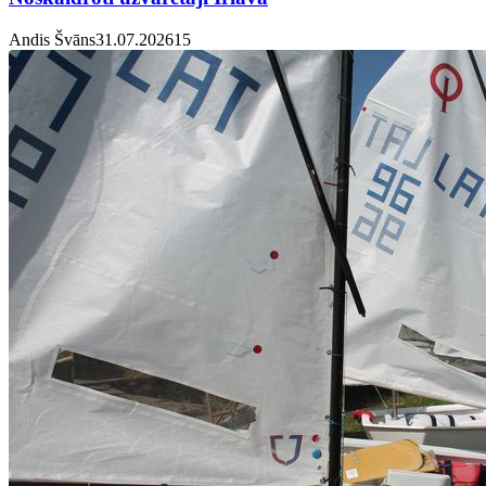
Andis Švāns
31.07.2026
1
5