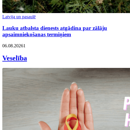
Latvija un pasaulē
Lauku atbalsta dienests atgādina par zālāju
apsaimniekošanas termiņiem
06.08.2026
1
Veselība