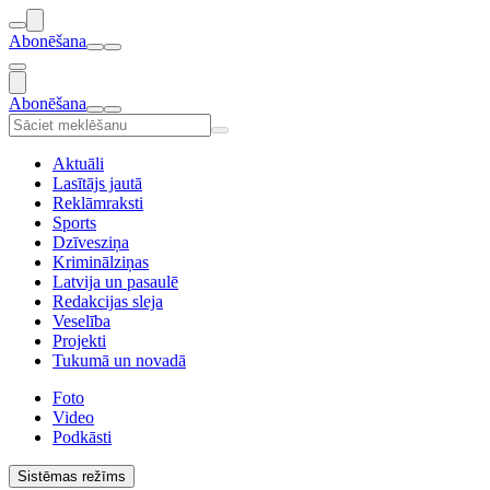
Abonēšana
Abonēšana
Aktuāli
Lasītājs jautā
Reklāmraksti
Sports
Dzīvesziņa
Kriminālziņas
Latvija un pasaulē
Redakcijas sleja
Veselība
Projekti
Tukumā un novadā
Foto
Video
Podkāsti
Sistēmas režīms