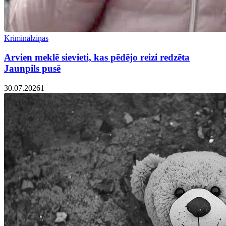
Kriminālziņas
Arvien meklē sievieti, kas pēdējo reizi redzēta
Jaunpils pusē
30.07.2026
1