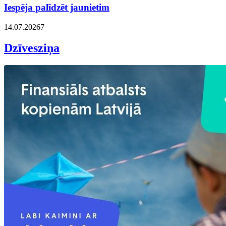
Iespēja palīdzēt jaunietim
14.07.2026
7
Dzīvesziņa