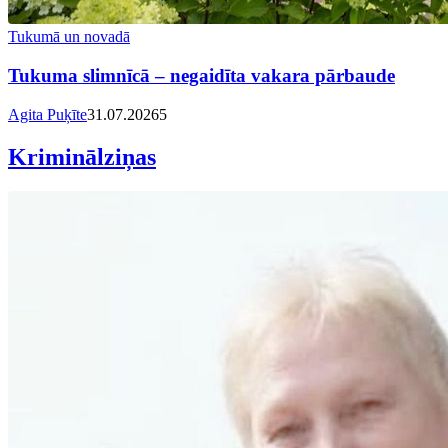
Tukumā un novadā
Tukuma slimnīcā – negaidīta vakara pārbaude
Agita Puķīte
31.07.2026
5
Kriminālziņas