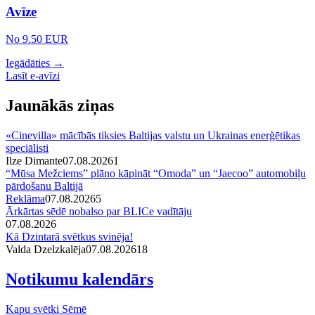
Avīze
No 9.50 EUR
Iegādāties →
Lasīt e-avīzi
Jaunākās ziņas
«Cinevilla» mācībās tiksies Baltijas valstu un Ukrainas enerģētikas
speciālisti
Ilze Dimante
07.08.2026
1
“Mūsa Mežciems” plāno kāpināt “Omoda” un “Jaecoo” automobiļu
pārdošanu Baltijā
Reklāma
07.08.2026
5
Ārkārtas sēdē nobalso par BLICe vadītāju
07.08.2026
Kā Dzintarā svētkus svinēja!
Valda Dzelzkalēja
07.08.2026
1
8
Notikumu kalendārs
Kapu svētki Sēmē