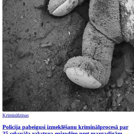
Kriminālziņas
Policija pabeigusi izmeklēšanu kriminālprocesā par
25 seksuāla rakstura epizodēm pret mazgadīgām