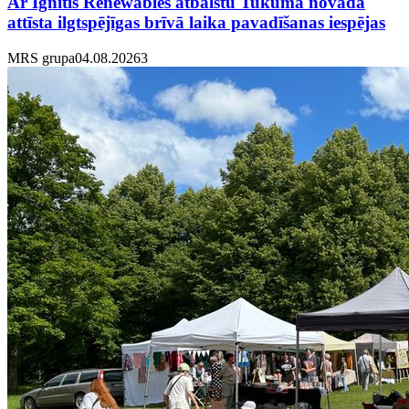
Ar Ignitis Renewables atbalstu Tukuma novadā
attīsta ilgtspējīgas brīvā laika pavadīšanas iespējas
MRS grupa
04.08.2026
3