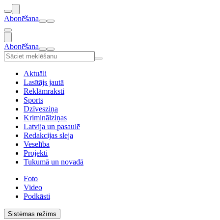
Abonēšana
Abonēšana
Aktuāli
Lasītājs jautā
Reklāmraksti
Sports
Dzīvesziņa
Kriminālziņas
Latvija un pasaulē
Redakcijas sleja
Veselība
Projekti
Tukumā un novadā
Foto
Video
Podkāsti
Sistēmas režīms