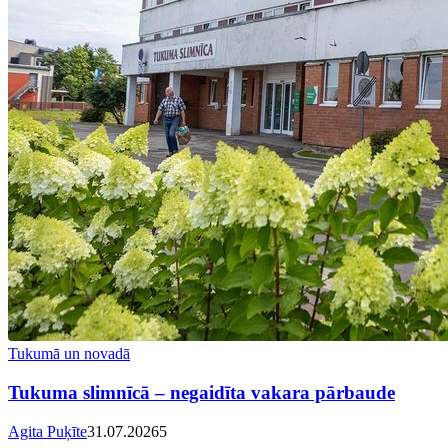
Tukumā un novadā
Tukuma slimnīcā – negaidīta vakara pārbaude
Agita Puķīte
31.07.2026
5