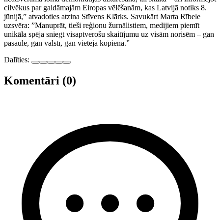
cilvēkus par gaidāmajām Eiropas vēlēšanām, kas Latvijā notiks 8.
jūnijā,” atvadoties atzina Stīvens Klārks. Savukārt Marta Rībele
uzsvēra: ”Manuprāt, tieši reģionu žurnālistiem, medijiem piemīt
unikāla spēja sniegt visaptverošu skaitījumu uz visām norisēm – gan
pasaulē, gan valstī, gan vietējā kopienā.”
Dalīties:
Komentāri (0)