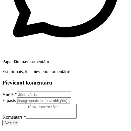
Pagaidām nav komentāru
Esi pirmais, kas pievieno komentāru!
Pievienot komentāru
Confirm your email address
Vārds *
E-pasts
Komentārs *
Nosūtīt