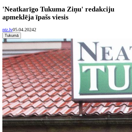
'Neatkarīgo Tukuma Ziņu' redakciju
apmeklēja īpašs viesis
ntz.lv
05.04.2024
2
Tukumā