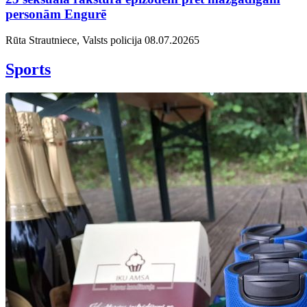
personām Engurē
Rūta Strautniece, Valsts policija
08.07.2026
5
Sports