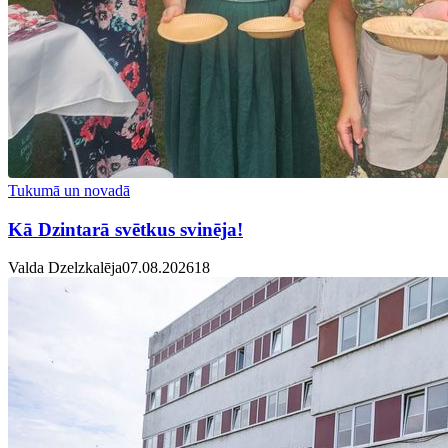
Tukumā un novadā
Kā Dzintarā svētkus svinēja!
Valda Dzelzkalēja
07.08.2026
1
8