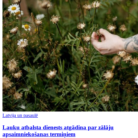
Latvija un pasaulē
Lauku atbalsta dienests atgādina par zālāju
apsaimniekošanas termiņiem