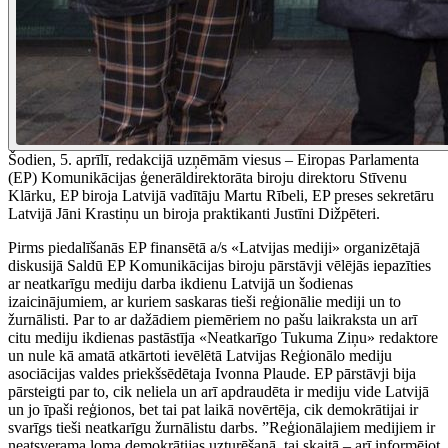
Šodien, 5. aprīlī, redakcijā uzņēmām viesus – Eiropas Parlamenta
(EP) Komunikācijas ģenerāldirektorāta biroju direktoru Stīvenu
Klārku, EP biroja Latvijā vadītāju Martu Rībeli, EP preses sekretāru
Latvijā Jāni Krastiņu un biroja praktikanti Justīni Dižpēteri.
Pirms piedalīšanās EP finansētā a/s «Latvijas mediji» organizētajā
diskusijā Saldū EP Komunikācijas biroju pārstāvji vēlējās iepazīties
ar neatkarīgu mediju darba ikdienu Latvijā un šodienas
izaicinājumiem, ar kuriem saskaras tieši reģionālie mediji un to
žurnālisti. Par to ar dažādiem piemēriem no pašu laikraksta un arī
citu mediju ikdienas pastāstīja «Neatkarīgo Tukuma Ziņu» redaktore
un nule kā amatā atkārtoti ievēlētā Latvijas Reģionālo mediju
asociācijas valdes priekšsēdētaja Ivonna Plaude. EP pārstāvji bija
pārsteigti par to, cik neliela un arī apdraudēta ir mediju vide Latvijā
un jo īpaši reģionos, bet tai pat laikā novērtēja, cik demokrātijai ir
svarīgs tieši neatkarīgu žurnālistu darbs. ”Reģionālajiem medijiem ir
neatsverama loma demokrātijas uzturēšanā, tai skaitā – arī informējot