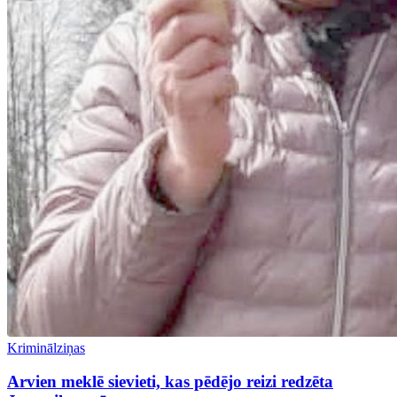
Kriminālziņas
Arvien meklē sievieti, kas pēdējo reizi redzēta