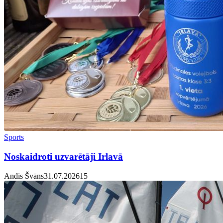
Sports
Noskaidroti uzvarētāji Irlavā
Andis Švāns
31.07.2026
1
5