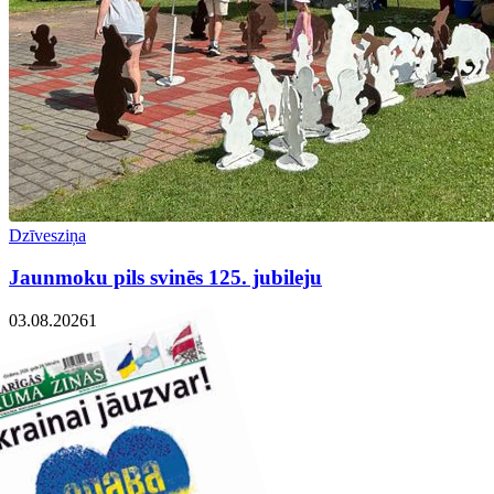
Dzīvesziņa
Jaunmoku pils svinēs 125. jubileju
03.08.2026
1