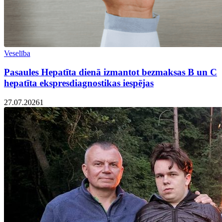
Veselība
Pasaules Hepatīta dienā izmantot bezmaksas B un C
hepatīta ekspresdiagnostikas iespējas
27.07.2026
1