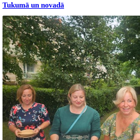
Tukumā un novadā