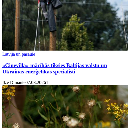
Latvija un pasaulē
«Cinevilla» mācībās tiksies Baltijas valstu un
Ukrainas enerģētikas speciālisti
Ilze Dimante
07.08.2026
1