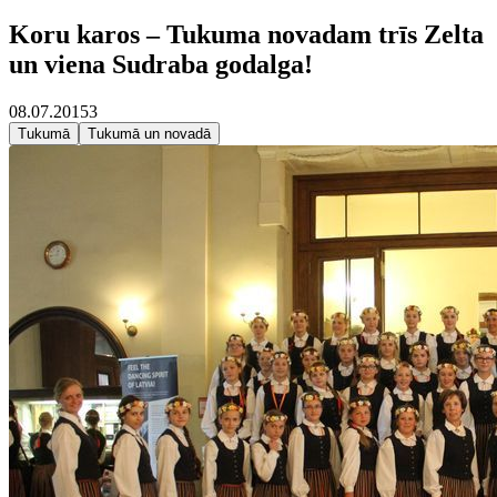
Koru karos – Tukuma novadam trīs Zelta
un viena Sudraba godalga!
08.07.2015
3
Tukumā
Tukumā un novadā