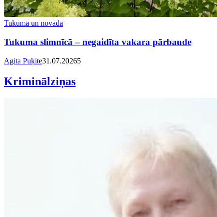
Tukumā un novadā
Tukuma slimnīcā – negaidīta vakara pārbaude
Agita Puķīte
31.07.2026
5
Kriminālziņas