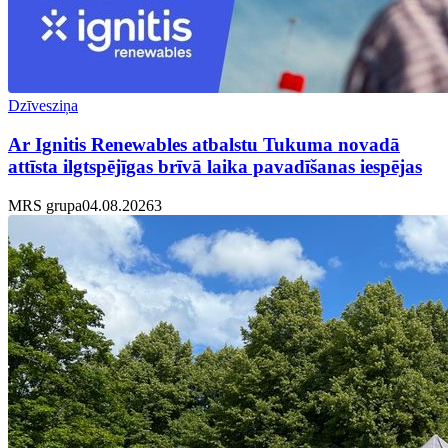
Dzīvesziņa
Ar Ignitis Renewables atbalstu Tukuma novadā
attīsta ilgtspējīgas brīvā laika pavadīšanas iespējas
MRS grupa
04.08.2026
3