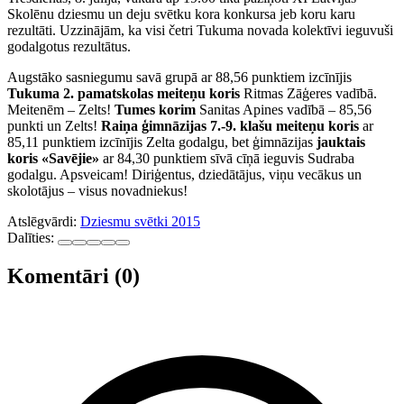
Skolēnu dziesmu un deju svētku kora konkursa jeb koru karu
rezultāti. Uzzinājām, ka visi četri Tukuma novada kolektīvi ieguvuši
godalgotus rezultātus.
Augstāko sasniegumu savā grupā ar 88,56 punktiem izcīnījis
Tukuma 2. pamatskolas meiteņu koris
Ritmas Zāģeres vadībā.
Meitenēm – Zelts!
Tumes korim
Sanitas Apines vadībā – 85,56
punkti un Zelts!
Raiņa ģimnāzijas 7.-9. klašu meiteņu koris
ar
85,11 punktiem izcīnījis Zelta godalgu, bet ģimnāzijas
jauktais
koris «Savējie»
ar 84,30 punktiem sīvā cīņā ieguvis Sudraba
godalgu. Apsveicam! Diriģentus, dziedātājus, viņu vecākus un
skolotājus – visus novadniekus!
Atslēgvārdi:
Dziesmu svētki 2015
Dalīties:
Komentāri (0)