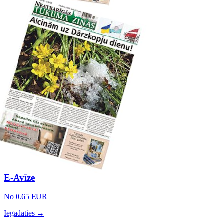
E-Avīze
No 0.65 EUR
Iegādāties →