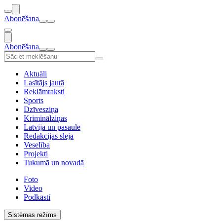
Abonēšana
Abonēšana
Aktuāli
Lasītājs jautā
Reklāmraksti
Sports
Dzīvesziņa
Kriminālziņas
Latvija un pasaulē
Redakcijas sleja
Veselība
Projekti
Tukumā un novadā
Foto
Video
Podkāsti
Sistēmas režīms