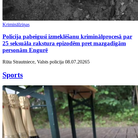
Kriminālziņas
Policija pabeigusi izmeklēšanu kriminālprocesā par
25 seksuāla rakstura epizodēm pret mazgadīgām
personām Engurē
Rūta Strautniece, Valsts policija
08.07.2026
5
Sports