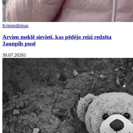
Kriminālziņas
Arvien meklē sievieti, kas pēdējo reizi redzēta
Jaunpils pusē
30.07.2026
1