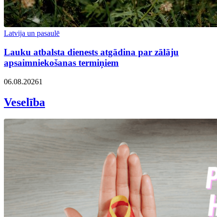
Latvija un pasaulē
Lauku atbalsta dienests atgādina par zālāju
apsaimniekošanas termiņiem
06.08.2026
1
Veselība