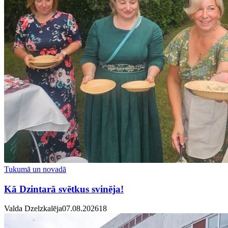
Tukumā un novadā
Kā Dzintarā svētkus svinēja!
Valda Dzelzkalēja
07.08.2026
1
8