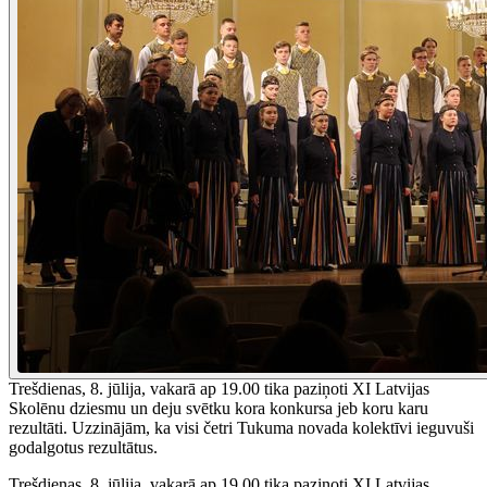
Trešdienas, 8. jūlija, vakarā ap 19.00 tika paziņoti XI Latvijas
Skolēnu dziesmu un deju svētku kora konkursa jeb koru karu
rezultāti. Uzzinājām, ka visi četri Tukuma novada kolektīvi ieguvuši
godalgotus rezultātus.
Trešdienas, 8. jūlija, vakarā ap 19.00 tika paziņoti XI Latvijas