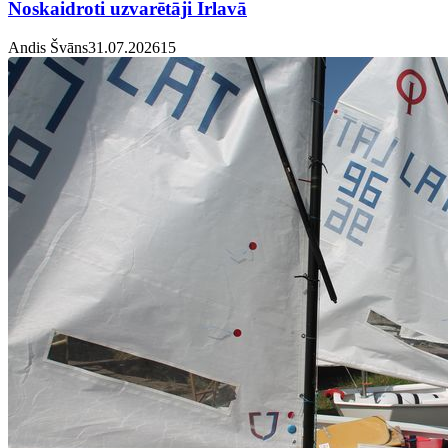
Noskaidroti uzvarētāji Irlavā
Andis Švāns
31.07.2026
1
5