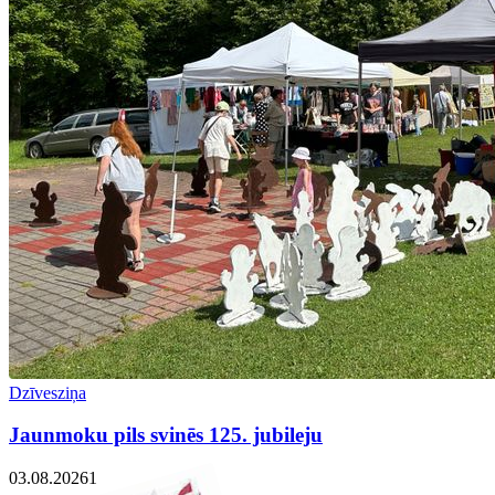
Dzīvesziņa
Jaunmoku pils svinēs 125. jubileju
03.08.2026
1