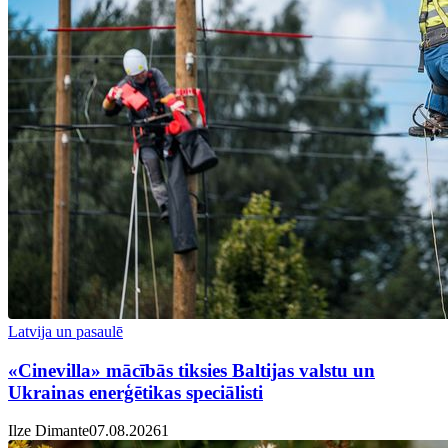
Latvija un pasaulē
«Cinevilla» mācībās tiksies Baltijas valstu un
Ukrainas enerģētikas speciālisti
Ilze Dimante
07.08.2026
1