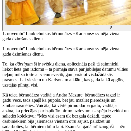
+8
1. novembrī Lauktehnikas bērnudārzs «Karlsons» svinēja viena
gada dzimšanas dienu.
1. novembrī Lauktehnikas bērnudārzs «Karlsons» svinēja viena
gada dzimšanas dienu.
To, ka
dārziņam
šī ir svētku diena, apliecināja paši tā saimnieki,
liekot lietā gan izdomu – tā pirmajā stāvā par jubilejas datumu vilties
neļauj milzu torte ar vienu svecīti, gan parādot visdažādākās
prasmes. Lai viesiem un Karlsonam atklātu, kas gada laikā apgūts,
uzstājās pilnīgi visi.
Kā teica bērnudārza vadītāja Andra Mazure, bērnudārzs tagad ir
gadu vecs, tāds apaļš kā pūpols, bet jau mazliet pieredzējis un
zinības sasmēlies. Vaicāta, kā vērtē pirmo darba gadu, vadītāja
atzina, ka priecājas par izpildīto pirmo uzdevumu – spēju izveidot un
saliedēt kolektīvu: “Mēs visi esam tik bezgala dažādi, tāpēc
darbiniekiem bija jāiemācās vienam otru sajust, palīdzēt un
sadarboties, lai bērniem būtu labi. Esam šai gadā arī izauguši – pērn