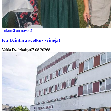
Tukumā un novadā
Kā Dzintarā svētkus svinēja!
Valda Dzelzkalēja
07.08.2026
8