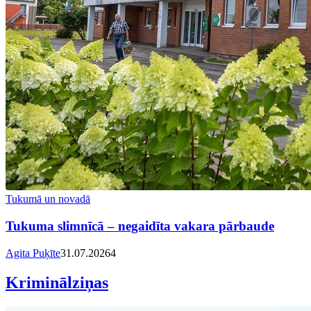
Tukumā un novadā
Tukuma slimnīcā – negaidīta vakara pārbaude
Agita Puķīte
31.07.2026
4
Kriminālziņas