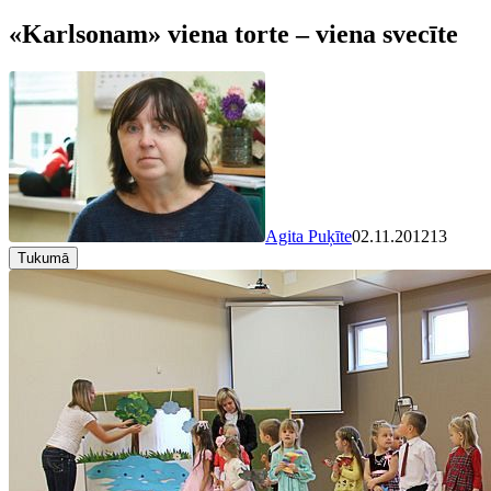
«Karlsonam» viena torte – viena svecīte
Agita Puķīte
02.11.2012
13
Tukumā