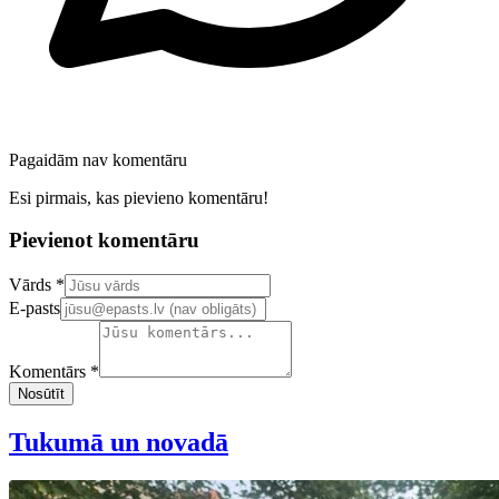
Pagaidām nav komentāru
Esi pirmais, kas pievieno komentāru!
Pievienot komentāru
Confirm your email address
Vārds *
E-pasts
Komentārs *
Nosūtīt
Tukumā un novadā