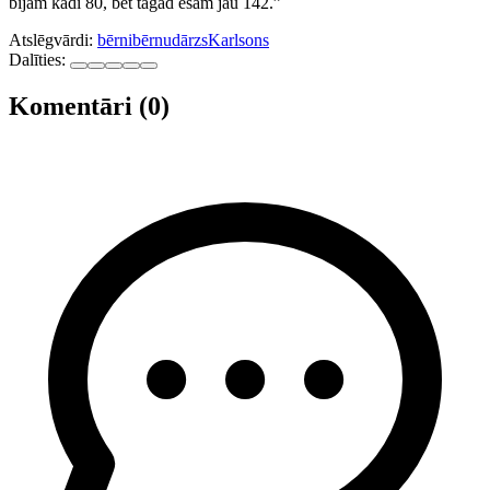
bijām kādi 80, bet tagad esam jau 142.”
Atslēgvārdi:
bērni
bērnudārzs
Karlsons
Dalīties:
Komentāri (0)