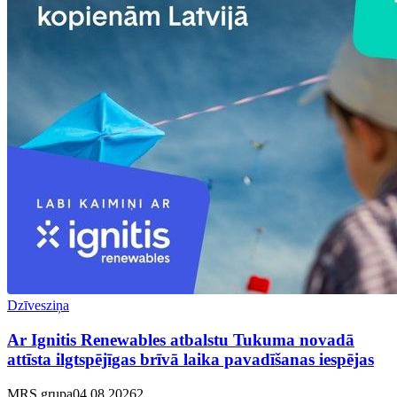
Dzīvesziņa
Ar Ignitis Renewables atbalstu Tukuma novadā
attīsta ilgtspējīgas brīvā laika pavadīšanas iespējas
MRS grupa
04.08.2026
2