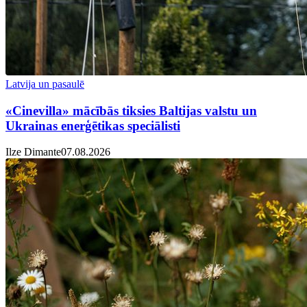
Latvija un pasaulē
«Cinevilla» mācībās tiksies Baltijas valstu un
Ukrainas enerģētikas speciālisti
Ilze Dimante
07.08.2026