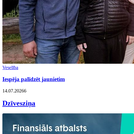
Veselība
Iespēja palīdzēt jaunietim
14.07.2026
6
Dzīvesziņa