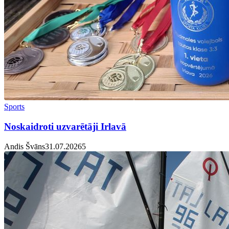
Sports
Noskaidroti uzvarētāji Irlavā
Andis Švāns
31.07.2026
5