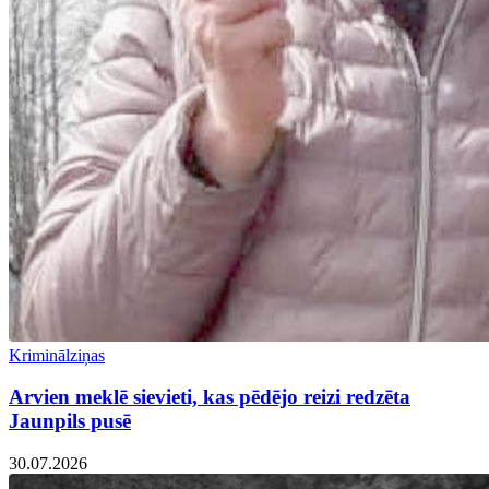
Kriminālziņas
Arvien meklē sievieti, kas pēdējo reizi redzēta
Jaunpils pusē
30.07.2026