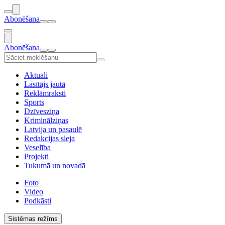
Abonēšana
Abonēšana
Aktuāli
Lasītājs jautā
Reklāmraksti
Sports
Dzīvesziņa
Kriminālziņas
Latvija un pasaulē
Redakcijas sleja
Veselība
Projekti
Tukumā un novadā
Foto
Video
Podkāsti
Sistēmas režīms