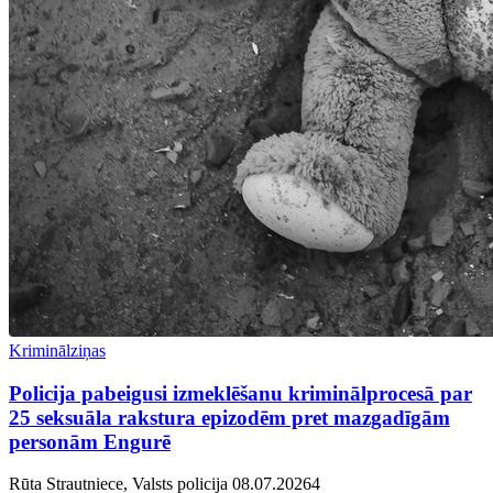
Kriminālziņas
Policija pabeigusi izmeklēšanu kriminālprocesā par
25 seksuāla rakstura epizodēm pret mazgadīgām
personām Engurē
Rūta Strautniece, Valsts policija
08.07.2026
4