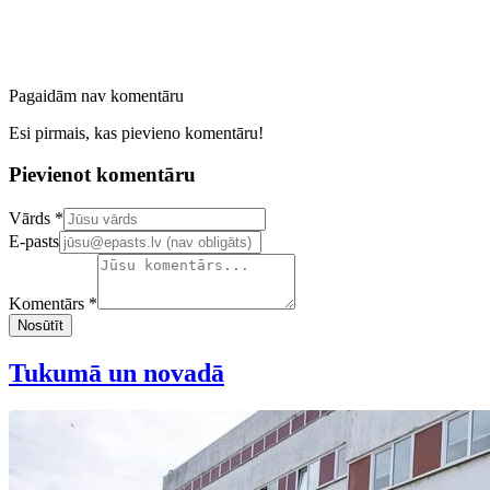
Pagaidām nav komentāru
Esi pirmais, kas pievieno komentāru!
Pievienot komentāru
Confirm your email address
Vārds *
E-pasts
Komentārs *
Nosūtīt
Tukumā un novadā