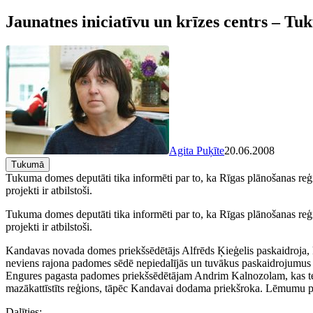
Jaunatnes iniciatīvu un krīzes centrs – T
Agita Puķīte
20.06.2008
Tukumā
Tukuma domes deputāti tika informēti par to, ka Rīgas plānošanas reģion
projekti ir atbilstoši.
Tukuma domes deputāti tika informēti par to, ka Rīgas plānošanas reģion
projekti ir atbilstoši.
Kandavas novada domes priekšsēdētājs Alfrēds Ķieģelis paskaidroja, ka
neviens rajona padomes sēdē nepiedalījās un tuvākus paskaidrojumus 
Engures pagasta padomes priekšsēdētājam Andrim Kalnozolam, kas tei
mazākattīstīts reģions, tāpēc Kandavai dodama priekšroka. Lēmumu pie
Dalīties: