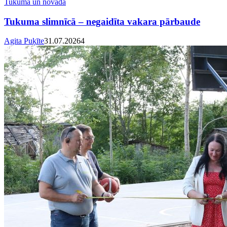
Tukumā un novadā
Tukuma slimnīcā – negaidīta vakara pārbaude
Agita Puķīte
31.07.2026
4