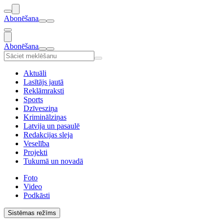
Abonēšana
Abonēšana
Aktuāli
Lasītājs jautā
Reklāmraksti
Sports
Dzīvesziņa
Kriminālziņas
Latvija un pasaulē
Redakcijas sleja
Veselība
Projekti
Tukumā un novadā
Foto
Video
Podkāsti
Sistēmas režīms