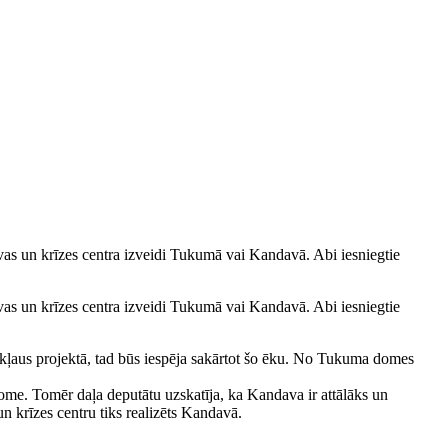
tīvas un krīzes centra izveidi Tukumā vai Kandavā. Abi iesniegtie
tīvas un krīzes centra izveidi Tukumā vai Kandavā. Abi iesniegtie
iekļaus projektā, tad būs iespēja sakārtot šo ēku. No Tukuma domes
e. Tomēr daļa deputātu uzskatīja, ka Kandava ir attālāks un
 krīzes centru tiks realizēts Kandavā.