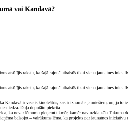
ukumā vai Kandavā?
s atsūtījis rakstu, ka šajā rajonā atbalstīs tikai viena jaunatnes inicia
s atsūtījis rakstu, ka šajā rajonā atbalstīs tikai viena jaunatnes inicia
 Kandavā ir vecais kinoteātris, kas ir iznomāts jauniešiem, un, ja to 
nesniedza. Daļa deputātu piekrita
ca, ka nevar lēmumu pieņemt tikmēr, kamēr nav uzklausīta Tukuma dom
ņēma balsojot – vairākums lēma, ka projekts par jaunatnes iniciatīvu un