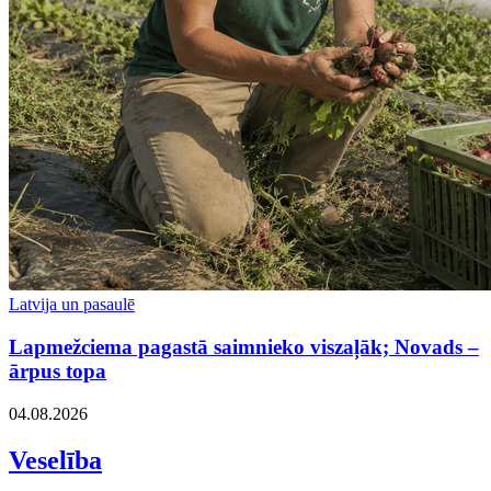
Latvija un pasaulē
Lapmežciema pagastā saimnieko viszaļāk; Novads –
ārpus topa
04.08.2026
Veselība