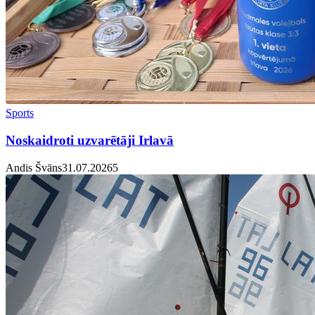
Sports
Noskaidroti uzvarētāji Irlavā
Andis Švāns
31.07.2026
5