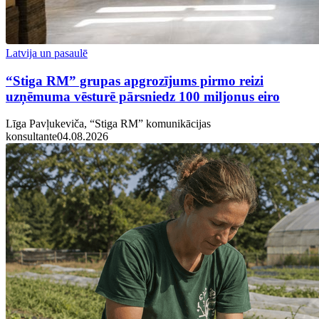
Latvija un pasaulē
“Stiga RM” grupas apgrozījums pirmo reizi
uzņēmuma vēsturē pārsniedz 100 miljonus eiro
Līga Pavļukeviča, “Stiga RM” komunikācijas
konsultante
04.08.2026