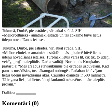
Tukumā, Durbē, pie estrādes, vīri atkal strādā. SIH
«Meliorceltnieks» amatnieki estrādē un tās apkaimē būvē lietus
ūdeņu novadīšanas ietaises.
Tukumā, Durbē, pie estrādes, vīri atkal strādā. SIH
«Meliorceltnieks» amatnieki estrādē un tās apkaimē būvē lietus
ūdeņu novadīšanas ietaises. Turpmāk lietus varēs līt, cik tīk, to ūdeņi
veicīgi projām aizplūdīs. Darba vadītājs Normunds Kroņkalns
pastāstīja: “Mēs arī abus stāvlaukumus pie estrādes uzbūvējām. Kad
pamats nosēdīsies, tos nākamgad nobruģēs. Patlaban iebūvējam
lietus ūdeņu novadīšanas akas. Caurules diametrs ir 500 milimetri.
Tā ir gana liela, lai lietus ūdeņi laukumā nekavētos un ātri aizplūstu
projām.”
Dalīties:
Komentāri (0)