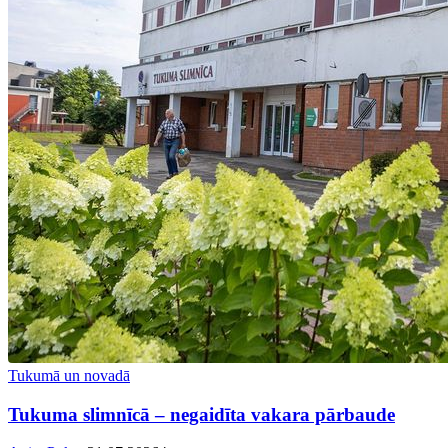
Tukumā un novadā
Tukuma slimnīcā – negaidīta vakara pārbaude