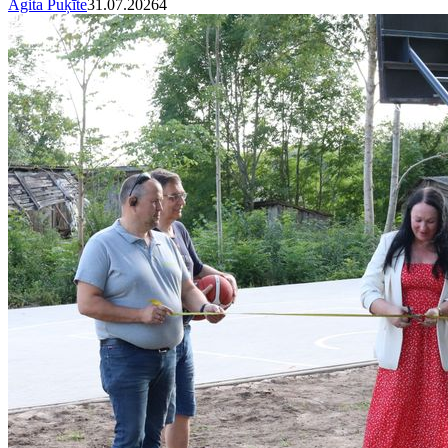
Agita Puķīte
31.07.2026
4