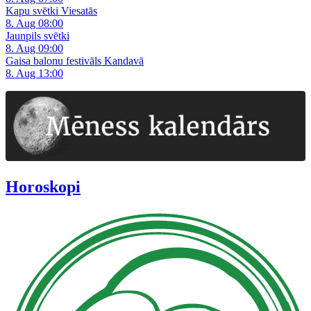
Kapu svētki Viesatās
8. Aug 08:00
Jaunpils svētki
8. Aug 09:00
Gaisa balonu festivāls Kandavā
8. Aug 13:00
Horoskopi