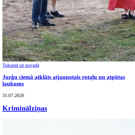
Tukumā un novadā
Jurģu ciemā atklāts atjaunotais rotaļu un atpūtas
laukums
31.07.2026
Kriminālziņas