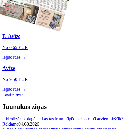
E-Avīze
No 0.65 EUR
Iegādāties →
Avīze
No 9.50 EUR
Iegādāties →
Lasīt e-avīzi
Jaunākās ziņas
Hidrolizēts kolagēns: kas tas ir un kāpēc par to runā arvien biežāk?
Reklāma
04.08.2026