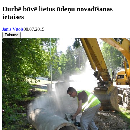
Durbē būvē lietus ūdeņu novadīšanas
ietaises
Jānis Vītols
08.07.2015
Tukumā