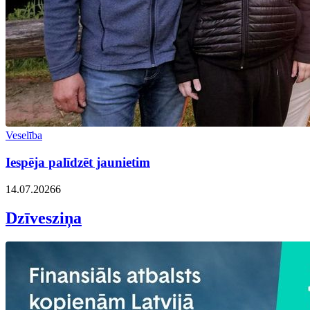
Veselība
Iespēja palīdzēt jaunietim
14.07.2026
6
Dzīvesziņa