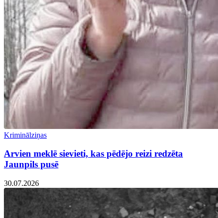
Kriminālziņas
Arvien meklē sievieti, kas pēdējo reizi redzēta
Jaunpils pusē
30.07.2026