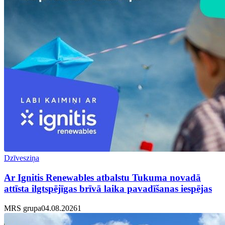
Dzīvesziņa
Ar Ignitis Renewables atbalstu Tukuma novadā
attīsta ilgtspējīgas brīvā laika pavadīšanas iespējas
MRS grupa
04.08.2026
1