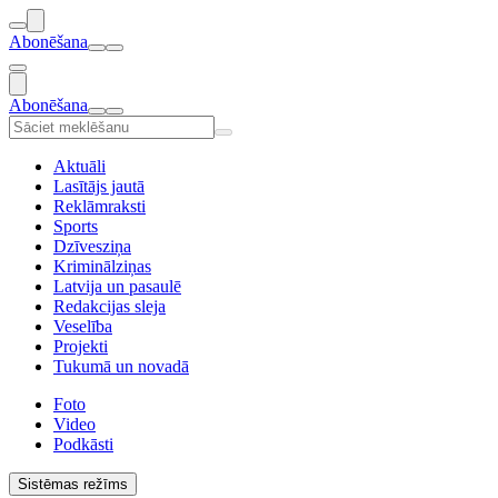
Abonēšana
Abonēšana
Aktuāli
Lasītājs jautā
Reklāmraksti
Sports
Dzīvesziņa
Kriminālziņas
Latvija un pasaulē
Redakcijas sleja
Veselība
Projekti
Tukumā un novadā
Foto
Video
Podkāsti
Sistēmas režīms