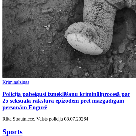
Kriminālziņas
Policija pabeigusi izmeklēšanu kriminālprocesā par
25 seksuāla rakstura epizodēm pret mazgadīgām
personām Engurē
Rūta Strautniece, Valsts policija
08.07.2026
4
Sports