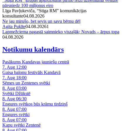
“Stiga RM” grupas apgrozījums pirmo reizi uzņēmuma vēsturē
pārsniedz 100 miljonus eiro
Līga Pavļukeviča, “Stiga RM” komunikācijas
konsultante
04.08.2026
Ne jau mirušo, bet sevis un savu bērnu dēļ
Agita Puķīte
04.08.2026
1
Lapmežciema pagastā saimnieko viszaļāk; Novads – ārpus topa
04.08.2026
Notikumu kalendārs
Pasākums Kandavas jauniešu centrā
7. Aug 12:00
Gaisa balonu festivāls Kandavā
7. Aug 18:00
Sēmes un Zentenes svētki
8. Aug 03:00
Svētki Džūkstē
8. Aug 06:30
Engures svētkos būs krāmu tirdziņš
8. Aug 07:00
Engures svētki
8. Aug 07:00
Kapu svētki Zentenē
8. Aug 07:00