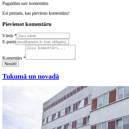
Pagaidām nav komentāru
Esi pirmais, kas pievieno komentāru!
Pievienot komentāru
Confirm your email address
Vārds *
E-pasts
Komentārs *
Nosūtīt
Tukumā un novadā