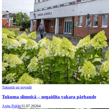
Tukumā un novadā
Tukuma slimnīcā – negaidīta vakara pārbaude
Agita Puķīte
31.07.2026
4