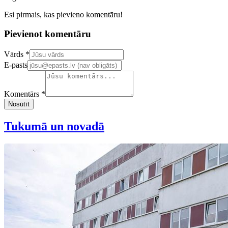
Esi pirmais, kas pievieno komentāru!
Pievienot komentāru
Confirm your email address
Vārds *
E-pasts
Komentārs *
Nosūtīt
Tukumā un novadā