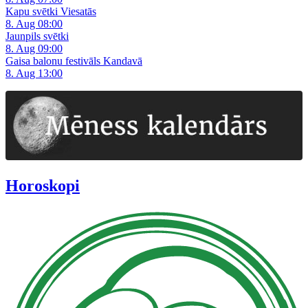
Kapu svētki Viesatās
8. Aug 08:00
Jaunpils svētki
8. Aug 09:00
Gaisa balonu festivāls Kandavā
8. Aug 13:00
Horoskopi