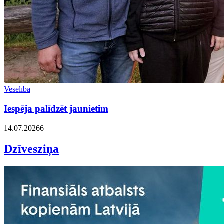
Veselība
Iespēja palīdzēt jaunietim
14.07.2026
6
Dzīvesziņa