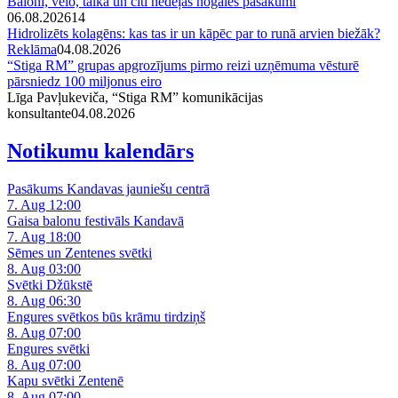
Baloni, velo, talka un citi nedēļas nogales pasākumi
06.08.2026
14
Hidrolizēts kolagēns: kas tas ir un kāpēc par to runā arvien biežāk?
Reklāma
04.08.2026
“Stiga RM” grupas apgrozījums pirmo reizi uzņēmuma vēsturē
pārsniedz 100 miljonus eiro
Līga Pavļukeviča, “Stiga RM” komunikācijas
konsultante
04.08.2026
Notikumu kalendārs
Pasākums Kandavas jauniešu centrā
7. Aug 12:00
Gaisa balonu festivāls Kandavā
7. Aug 18:00
Sēmes un Zentenes svētki
8. Aug 03:00
Svētki Džūkstē
8. Aug 06:30
Engures svētkos būs krāmu tirdziņš
8. Aug 07:00
Engures svētki
8. Aug 07:00
Kapu svētki Zentenē
8. Aug 07:00