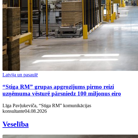
Latvija un pasaulē
“Stiga RM” grupas apgrozījums pirmo reizi
uzņēmuma vēsturē pārsniedz 100 miljonus eiro
Līga Pavļukeviča, “Stiga RM” komunikācijas
konsultante
04.08.2026
Veselība