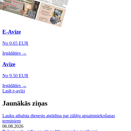
E-Avīze
No 0.65 EUR
Iegādāties →
Avīze
No 9.50 EUR
Iegādāties →
Lasīt e-avīzi
Jaunākās ziņas
Lauku atbalsta dienests atgādina par zālāju apsaimniekošanas
termiņiem
06.08.2026