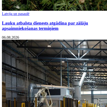
Latvija un pasaulē
Lauku atbalsta dienests atgādina par zālāju
apsaimniekošanas termiņiem
06.08.2026