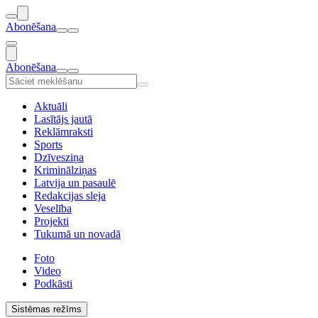
Abonēšana
Abonēšana
Aktuāli
Lasītājs jautā
Reklāmraksti
Sports
Dzīvesziņa
Kriminālziņas
Latvija un pasaulē
Redakcijas sleja
Veselība
Projekti
Tukumā un novadā
Foto
Video
Podkāsti
Sistēmas režīms