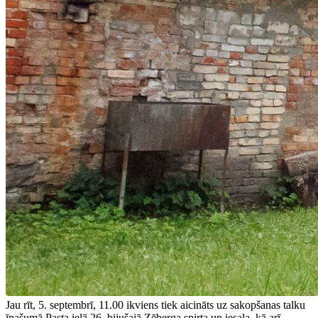
Jau rīt, 5. septembrī, 11.00 ikviens tiek aicināts uz sakopšanas talku
īpašumā Pasta ielā 26, bijušajā Zēberga spirta un iesala, kā arī