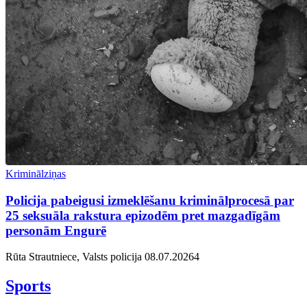
Kriminālziņas
Policija pabeigusi izmeklēšanu kriminālprocesā par
25 seksuāla rakstura epizodēm pret mazgadīgām
personām Engurē
Rūta Strautniece, Valsts policija
08.07.2026
4
Sports