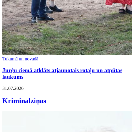
Tukumā un novadā
Jurģu ciemā atklāts atjaunotais rotaļu un atpūtas
laukums
31.07.2026
Kriminālziņas