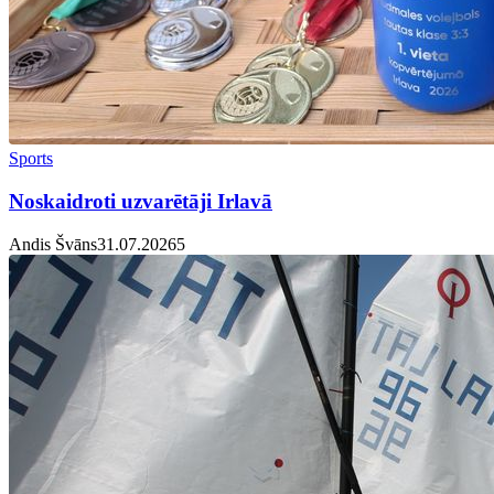
Sports
Noskaidroti uzvarētāji Irlavā
Andis Švāns
31.07.2026
5