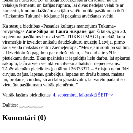
vēlākajā fermentu un kafijas rūpnīcā, lai divas nedēļas vēlāk te ar
koncertu, kino un dažādām akcijām varētu notikt pasākumu ciklā
«Tiekamies Tukumā» iekļautie šī pagalma atvēršanas svētki.
Kā stāstīja biedrības «Pasaules kultūras mantojums Tukumā»
brīvprātīgās
Zane Siliņa
un
Laura Šuspāne
, gan šī talka, gan 20.
septembra pasākums ir mazi solīši TUKKU MAGI projektā, kura
virsmērķis ir izveidot unikālu daudzkultūru muzeju Latvijā, pirmo
šāda veida mākslas centru Ziemeļeiropā: “Mēs ejam solīti pa solītim,
lai izveidotu šo pagalmu par radošu vietu, taču darba te vēl ir
pietiekami daudz. Ēkas īpašnieks ir ieguldījis lielu darbu, lai apkārtni
sakoptu, taču arvien vēl aktīvu cilvēku atbalsts ir nepieciešams.
Tāpēc aicinām pieteikties (pa tālruni 26333371 – Artis)un ņemt līdzi
cirvjus, zāģus, lāpstas, grābekļus, lupatas un drāšu birstes, maisus
un, protams, cimdus, kā arī labu garastāvokli, lai varētu padarīt šo
vietu āra pasākumam vairāk piemērotu.”
Vairāk lasāms piektdienas,
4. septembra, laikrasktā ŠEIT=>
Dalīties:
Komentāri (0)