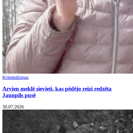
Kriminālziņas
Arvien meklē sievieti, kas pēdējo reizi redzēta
Jaunpils pusē
30.07.2026