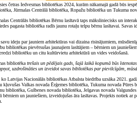
jusies četras Iedvesmas bibliotēkas 2024, kurām nākamajā gadā būs iesp
otēka, Jūrmalas Centrālā bibliotēka, Ropažu bibliotēka un Tukuma nov
malas Centrālās bibliotēkas Bērnu lasītavā taps māksliniecisks un inter
des pagasta bibliotēka radīs jaunu rotaļu telpu bērnu lasītavai. Savas i
gt savu ideju par jauniem arhitektūras vai dizaina risinājumiem, mūsdie
bu bibliotēkas pievērsušas jaunajiem lasītājiem – bērniem un jauniešiem, 
eredzi bibliotēku un citu kultūrvietu arhitektūrā un vides veidošanā.
as bibliotēka
trešais un pēdējais gads, šajā laikā kopumā būs īstenotas
apņot, uzdrošināties un izveidot savas bibliotēkas par pievilcīgām, mūs
 ko Latvijas Nacionālās bibliotēkas Atbalsta biedrība uzsāka 2021. gadā, 
u kļuvušas Valkas novada Ērģemes bibliotēka, Tukuma novada Pūres bib
nu bibliotēka, Gulbenes novada bibliotēka, Jelgavas novada Valgundes 
 vidi bērniem un jauniešiem, izveidojušas āra lasītavas. Projekts notiek
u
.