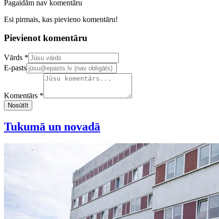
Pagaidām nav komentāru
Esi pirmais, kas pievieno komentāru!
Pievienot komentāru
Confirm your email address
Vārds *
E-pasts
Komentārs *
Nosūtīt
Tukumā un novadā