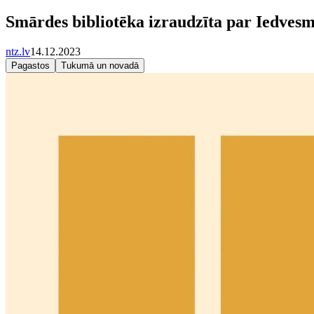
Smārdes bibliotēka izraudzīta par Iedvesm
ntz.lv
14.12.2023
Pagastos
Tukumā un novadā