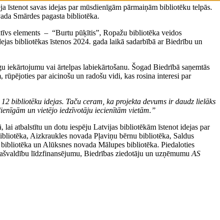
ēja īstenot savas idejas par mūsdienīgām pārmaiņām bibliotēku telpās.
ada Smārdes pagasta bibliotēka.
aktīvs elements – “Burtu pūķītis”, Ropažu bibliotēka veidos
dejas bibliotēkas īstenos 2024. gada laikā sadarbībā ar Biedrību un
nīgu iekārtojumu vai ārtelpas labiekārtošanu. Šogad Biedrībā saņemtās
rūpējoties par aicinošu un radošu vidi, kas rosina interesi par
 12 bibliotēku idejas. Taču ceram, ka projekta devums ir daudz lielāks
dienīgām un vietējo iedzīvotāju iecienītām vietām.”
lai atbalstītu un dotu iespēju Latvijas bibliotēkām īstenot idejas par
liotēka, Aizkraukles novada Pļaviņu bērnu bibliotēka, Saldus
bibliotēka un Alūksnes novada Mālupes bibliotēka. Piedaloties
 ar pašvaldību līdzfinansējumu, Biedrības ziedotāju un uzņēmumu
AS