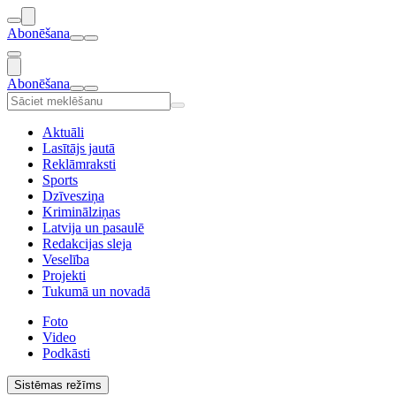
Abonēšana
Abonēšana
Aktuāli
Lasītājs jautā
Reklāmraksti
Sports
Dzīvesziņa
Kriminālziņas
Latvija un pasaulē
Redakcijas sleja
Veselība
Projekti
Tukumā un novadā
Foto
Video
Podkāsti
Sistēmas režīms