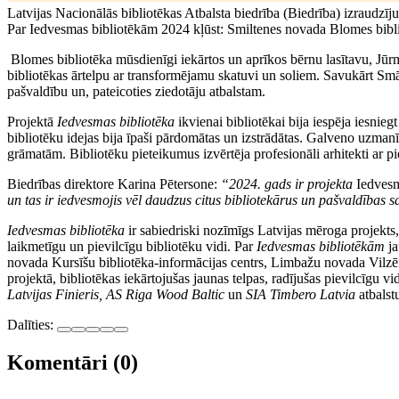
Latvijas Nacionālās bibliotēkas Atbalsta biedrība (Biedrība) izraudzī
Par Iedvesmas bibliotēkām 2024 kļūst: Smiltenes novada Blomes bibli
Blomes bibliotēka mūsdienīgi iekārtos un aprīkos bērnu lasītavu, Jūr
bibliotēkas ārtelpu ar transformējamu skatuvi un soliem. Savukārt Smār
pašvaldību un, pateicoties ziedotāju atbalstam.
Projektā
Iedvesmas bibliotēka
ikvienai bibliotēkai bija iespēja iesnie
bibliotēku idejas bija īpaši pārdomātas un izstrādātas. Galveno uzmanī
grāmatām. Bibliotēku pieteikumus izvērtēja profesionāli arhitekti ar pi
Biedrības direktore Karina Pētersone:
“2024. gads ir projekta
Iedvesm
un tas ir iedvesmojis vēl daudzus citus bibliotekārus un pašvaldības s
Iedvesmas bibliotēka
ir sabiedriski nozīmīgs Latvijas mēroga projekts,
laikmetīgu un pievilcīgu bibliotēku vidi. Par
Iedvesmas bibliotēkām
ja
novada Kursīšu bibliotēka-informācijas centrs, Limbažu novada Vilzē
projektā, bibliotēkas iekārtojušas jaunas telpas, radījušas pievilcīgu
Latvijas Finieris,
AS
Riga Wood Baltic
un
SIA Timbero Latvia
atbalst
Dalīties:
Komentāri (0)