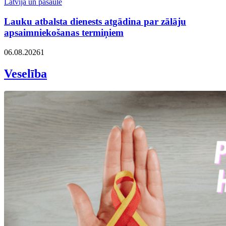
Latvija un pasaulē
Lauku atbalsta dienests atgādina par zālāju
apsaimniekošanas termiņiem
06.08.2026
1
Veselība