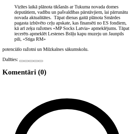
Vizītes laikā plānota tikšanās ar Tukuma novada domes
deputātiem, vadību un pašvaldības pārstāvjiem, lai pārrunātu
novada aktualitātes. Tāpat dienas gaitā plānota Smārdes
pagasta izbūvēto ceļu apskate, kas finansēti no ES fondiem,
kā arī zeķu ražotnes «MP Socks Latvia» apmeklējums. Tāpat
iecerēts apmeklēt Lestenes Brāļu kapu muzeju un Jaunpils
pili, «Stiga RM»
potenciālo ražotni un Milzkalnes sākumskolu.
Dalīties:
Komentāri (0)