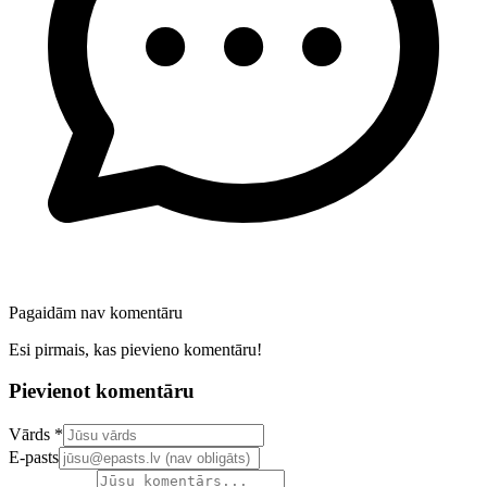
Pagaidām nav komentāru
Esi pirmais, kas pievieno komentāru!
Pievienot komentāru
Confirm your email address
Vārds *
E-pasts