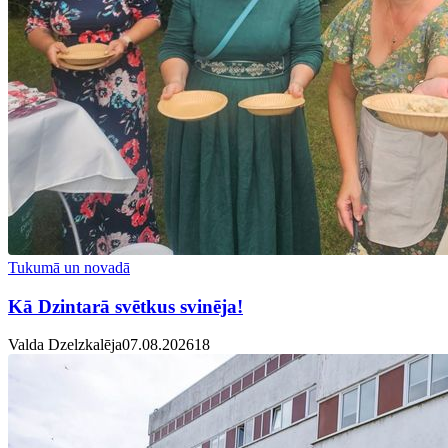
Tukumā un novadā
Kā Dzintarā svētkus svinēja!
Valda Dzelzkalēja
07.08.2026
1
8