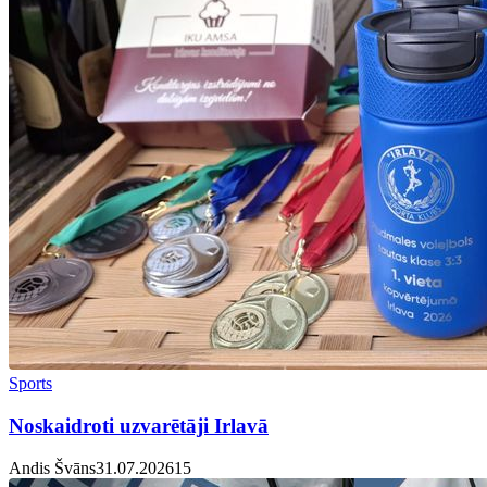
Sports
Noskaidroti uzvarētāji Irlavā
Andis Švāns
31.07.2026
1
5