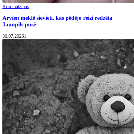
Kriminālziņas
Arvien meklē sievieti, kas pēdējo reizi redzēta
Jaunpils pusē
30.07.2026
1