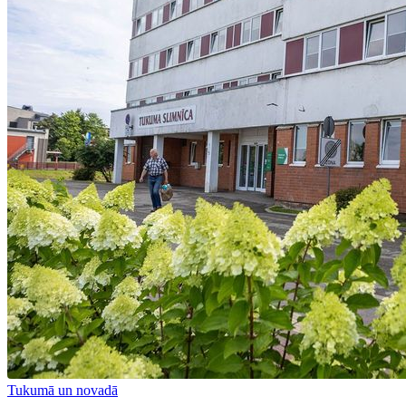
Tukumā un novadā