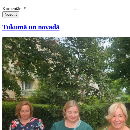
Komentārs *
Nosūtīt
Tukumā un novadā