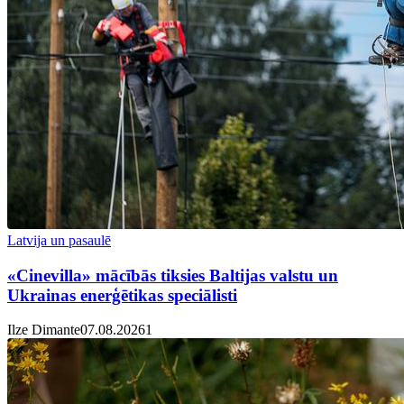
Latvija un pasaulē
«Cinevilla» mācībās tiksies Baltijas valstu un
Ukrainas enerģētikas speciālisti
Ilze Dimante
07.08.2026
1