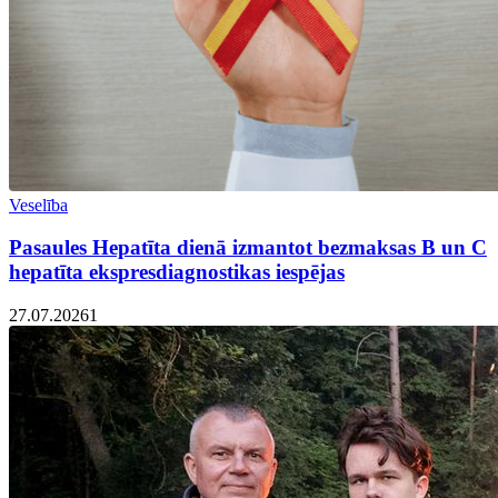
Veselība
Pasaules Hepatīta dienā izmantot bezmaksas B un C
hepatīta ekspresdiagnostikas iespējas
27.07.2026
1