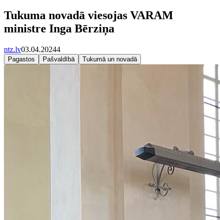
Tukuma novadā viesojas VARAM
ministre Inga Bērziņa
ntz.lv
03.04.2024
4
Pagastos
Pašvaldībā
Tukumā un novadā