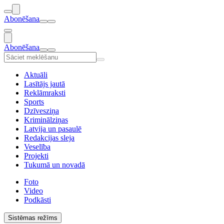
Abonēšana
Abonēšana
Aktuāli
Lasītājs jautā
Reklāmraksti
Sports
Dzīvesziņa
Kriminālziņas
Latvija un pasaulē
Redakcijas sleja
Veselība
Projekti
Tukumā un novadā
Foto
Video
Podkāsti
Sistēmas režīms