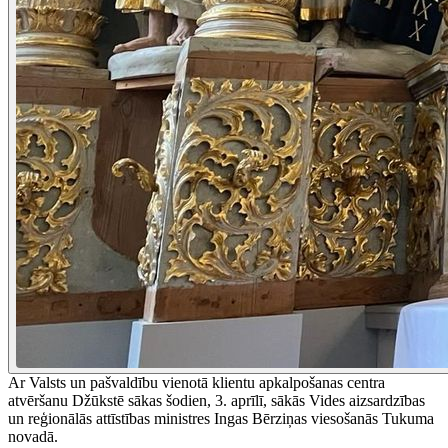
Ar Valsts un pašvaldību vienotā klientu apkalpošanas centra
atvēršanu Džūkstē sākas šodien, 3. aprīlī, sākās Vides aizsardzības
un reģionālās attīstības ministres Ingas Bērziņas viesošanās Tukuma
novadā.