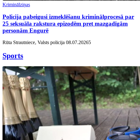
Kriminālziņas
Policija pabeigusi izmeklēšanu kriminālprocesā par
25 seksuāla rakstura epizodēm pret mazgadīgām
personām Engurē
Rūta Strautniece, Valsts policija
08.07.2026
5
Sports