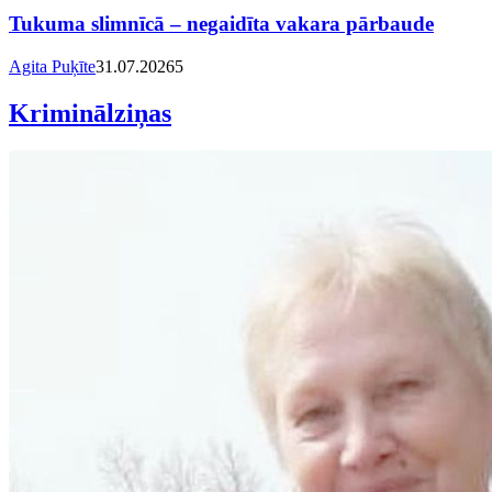
Tukuma slimnīcā – negaidīta vakara pārbaude
Agita Puķīte
31.07.2026
5
Kriminālziņas