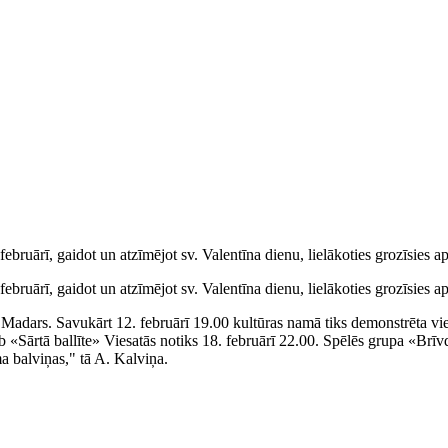
bruārī, gaidot un atzīmējot sv. Valentīna dienu, lielākoties grozīsies ap
bruārī, gaidot un atzīmējot sv. Valentīna dienu, lielākoties grozīsies ap
ēs Madars. Savukārt 12. februārī 19.00 kultūras namā tiks demonstrēta 
jeb «Sārtā ballīte» Viesatās notiks 18. februārī 22.00. Spēlēs grupa «Br
a balviņas," tā A. Kalviņa.