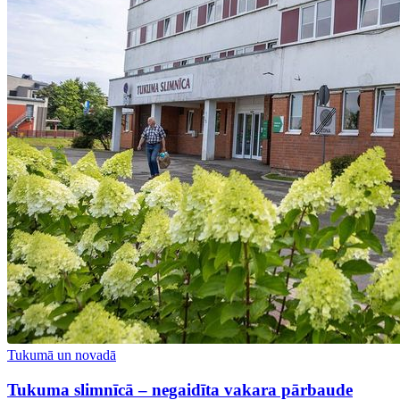
Tukumā un novadā
Tukuma slimnīcā – negaidīta vakara pārbaude