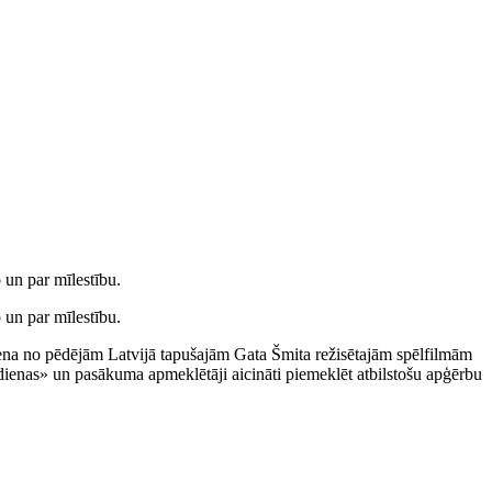
 un par mīlestību.
 un par mīlestību.
viena no pēdējām Latvijā tapušajām Gata Šmita režisētajām spēlfilmām
īvdienas» un pasākuma apmeklētāji aicināti piemeklēt atbilstošu apģērbu