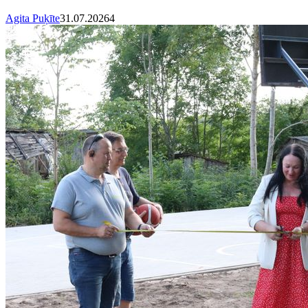
Agita Puķīte
31.07.2026
4