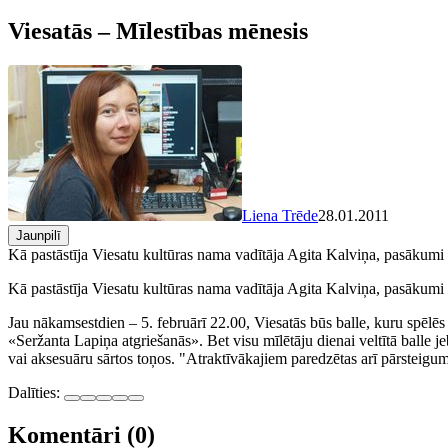
Viesatās – Mīlestības mēnesis
Liena Trēde
28.01.2011
Jaunpilī
Kā pastāstīja Viesatu kultūras nama vadītāja Agita Kalviņa, pasākumi fe
Kā pastāstīja Viesatu kultūras nama vadītāja Agita Kalviņa, pasākumi fe
Jau nākamsestdien – 5. februārī 22.00, Viesatās būs balle, kuru spēl
«Seržanta Lapiņa atgriešanās». Bet visu mīlētāju dienai veltītā balle 
vai aksesuāru sārtos toņos. "Atraktīvākajiem paredzētas arī pārsteigum
Dalīties:
Komentāri (0)