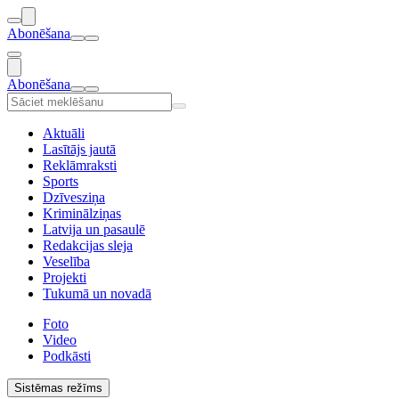
Abonēšana
Abonēšana
Aktuāli
Lasītājs jautā
Reklāmraksti
Sports
Dzīvesziņa
Kriminālziņas
Latvija un pasaulē
Redakcijas sleja
Veselība
Projekti
Tukumā un novadā
Foto
Video
Podkāsti
Sistēmas režīms