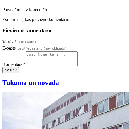
Pagaidām nav komentāru
Esi pirmais, kas pievieno komentāru!
Pievienot komentāru
Confirm your email address
Vārds *
E-pasts
Komentārs *
Nosūtīt
Tukumā un novadā